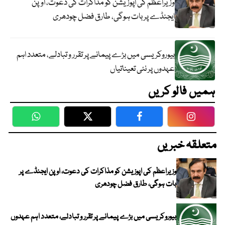
وزیراعظم کی اپوزیشن کو مذاکرات کی دعوت، اوپن
ایجنڈے پر بات ہوگی، طارق فضل چودھری
بیوروکریسی میں بڑے پیمانے پر تقرر و تبادلے، متعدد اہم
عہدوں پر نئی تعیناتیاں
ہمیں فالو کریں
WhatsApp
Twitter
Facebook
Faceboo
متعلقہ خبریں
وزیراعظم کی اپوزیشن کو مذاکرات کی دعوت، اوپن ایجنڈے پر
بات ہوگی، طارق فضل چودھری
بیوروکریسی میں بڑے پیمانے پر تقرر و تبادلے، متعدد اہم عہدوں