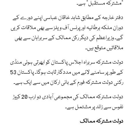
“مشترکہ مستقبل” ہے۔
دفتر خارجہ کے مطابق شاہد خاقان عباسی اپنے دورے کے
دوران ملکہ برطانیہ اور پرنس آف ویلز سے بھی ملاقات کریں
گے۔ وزیراعظم کی دیگر رکن ممالک کے سربراہان سے بھی
ملاقاتیں متوقع ہیں۔
دولت مشترکہ سربراہ اجلاس پاکستان کو ابھرتی ہوئی منڈی
کے طور پر سامنے لانے میں مددگار ثابت ہوگا۔ پاکستان 53
رکنی دولت مشترکہ فورم کے بانی ارکان میں سے ایک ہے۔
دولت مشترکہ ممالک کی مجموعی آبادی دو ارب 20 کروڑ
نفوس سے زائد پر مشتمل ہے۔
دولت مشترکہ ممالک