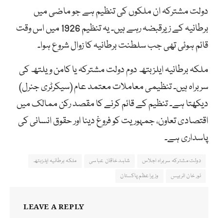
دولت مشترکہ ان ملکوں کی تنظیم ہے جو ماضی میں
برطانیہ کے زیرقبضہ رہے ہیں۔ یہ تنظیم 1926 میں اس وقت
قائم ہوئی تھی جب سلطنت برطانیہ کا زوال شروع ہوا۔
ملکہ برطانیہ ایلزبتھ دوم دولت مشترکہ یا کامن ویلتھ کی
سربراہ ہیں۔ تنظیمی معاملات معتمد عام (سیکرٹری جنرل)
دیکھتا ہے۔ تنظیم کے قائم کرنے کا مقصد رکن ممالک میں
اقتصادی تعاون، جمہوریت کو فروغ دینا اور حقوق انسانی کی
پاسداری ہے۔
دولت مشترکہ سربراہ اجلاس
شاہد خاقان عباسی
ملکہ برطانیہ ایلزبتھ
نور خان ائربیس
وزیراعظم پاکستان
LEAVE A REPLY