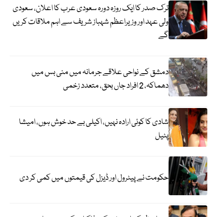
ترک صدر کا ایک روزہ دورہ سعودی عرب کا اعلان، سعودی
ولی عہد اور وزیراعظم شہباز شریف سے اہم ملاقات کریں
گے
دمشق کے نواحی علاقے جرمانہ میں منی بس میں
دھماکہ، 2 افراد جاں بحق، متعدد زخمی
شادی کا کوئی ارادہ نہیں، اکیلی بے حد خوش ہوں، امیشا
پٹیل
حکومت نے پیٹرول اور ڈیزل کی قیمتوں میں کمی کر دی