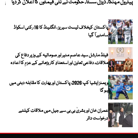
پیٹرول مہنگا، ڈیزل سستا، حکومت نے نئی قیمتوں کا اعلان کر دیا
پنج
پاکستان کیخلاف ٹیسٹ سیریز ، انگلینڈ کا 16 رکنی اسکواڈ
سامنے آ گیا
فیلڈ مارشل سید عاصم منیر اور صومالیہ کے وزیر دفاع کی
ملاقات، دفاعی تعاون اور استعدادِ کار بڑھانے کے عزم کا اعادہ
ویمنز ایشیا کپ 2026، پاکستان اور بھارت کا مقابلہ دبئی میں
ہو گا
عمران خان اور بشریٰ بی بی سے جیل میں ملاقات کیلئے
درخواست دائر