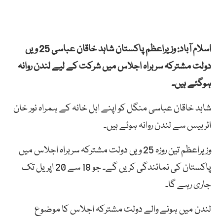
اسلام آباد: وزیراعظم پاکستان شاہد خاقان عباسی 25 ویں
دولت مشترکہ سربراہ اجلاس میں شرکت کے لیے لندن روانہ
ہوگئے ہیں۔
شاہد خاقان عباسی منگل کو اپنے اہل خانہ کے ہمراہ نور خان
ائربیس سے لندن روانہ ہوئے ہیں۔
وزیراعظم تین روزہ 25 ویں دولت مشترکہ سربراہ اجلاس میں
پاکستان کی نمائندگی کریں گے۔ جو 18 سے 20 اپریل تک
جاری رہے گا۔
لندن میں ہونے والے دولت مشترکہ اجلاس کا موضوع