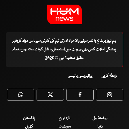
ہم نیوز پر شائع یا نشر ہونے والا مواد ادارتی ٹیم کی کاوش ہے۔ اس مواد کو بغیر
پیشگی اجازت کسی بھی صورت میں استعمال یا نقل کرنا درست نہیں۔ تمام
حقوق محفوظ ہیں © 2026
رابطہ کریں
پرائیویسی پالیسی
WhatsApp
Twitter
Facebook
Faceboo
صفحۂ اول
تازہ ترین
پاکستان
دنیا
معیشت
کھیل