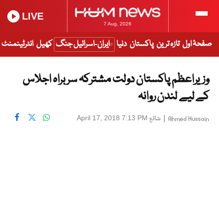
LIVE
7 Aug, 2026
صفحۂ اول
تازہ ترین
پاکستان
دنیا
ایران-اسرائیل جنگ
کھیل
انٹرٹینمنٹ
وزیراعظم پاکستان دولت مشترکہ سربراہ اجلاس
کے لیے لندن روانہ
|
شائع
April 17, 2018 7:13 PM
Ahmed Hussain