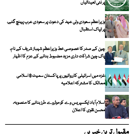
پر نئی تعیناتیاں
وزیراعظم سعودی ولی عہد کی دعوت پر سعودی عرب پہنچ گئے،
پر تپاک استقبال
چین کے صدر کا خصوصی خط وزیراعظم شہباز شریف کے نام،
پاک چین شراکت داری مزید مضبوط بنانے کے عزم کا اظہار
غزہ میں اسرائیلی کارروائیوں پر پاکستان سمیت 8 اسلامی
ممالک کا مشترکہ اعلامیہ
اسلام آباد ایکسپریس وے کو موٹروے طرز بنانے کا منصوبہ،
محسن نقوی کا اعلان
مقبول ترین خبریں