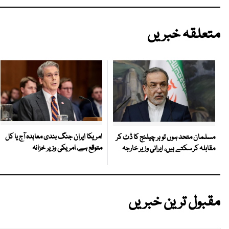
متعلقہ خبریں
امریکا ایران جنگ بندی معاہدہ آج یا کل
مسلمان متحد ہوں تو ہر چیلنج کا ڈٹ کر
متوقع ہے، امریکی وزیر خزانہ
مقابلہ کر سکتے ہیں، ایرانی وزیر خارجہ
مقبول ترین خبریں