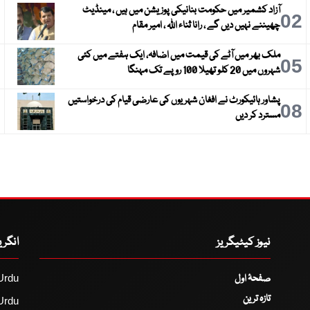
آزاد کشمیر میں حکومت بنانیکی پوزیشن میں ہیں ، مینڈیٹ
3
02
چھیننے نہیں دیں گے ، رانا ثناء اللہ ، امیر مقام
ملک بھر میں آٹے کی قیمت میں اضافہ، ایک ہفتے میں کئی
6
05
شہروں میں 20 کلو تھیلا 100 روپے تک مہنگا
پشاور ہائیکورٹ نے افغان شہریوں کی عارضی قیام کی درخواستیں
9
08
مسترد کر دیں
نیوز کیٹیگریز
انگر
صفحۂ اول
Urdu
تازہ ترین
Urdu