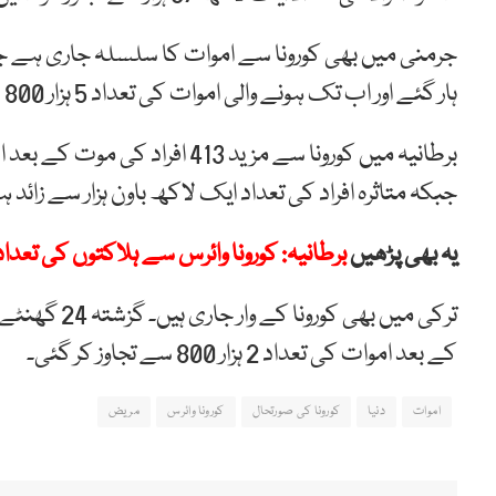
ہار گئے اور اب تک ہونے والی اموات کی تعداد 5 ہزار 800 سے بڑھ گئیں۔
جبکہ متاثرہ افراد کی تعداد ایک لاکھ باون ہزار سے زائد 
یہ بھی پڑھیں
برطانیہ: کورونا وائرس سے ہلاکتوں کی تعداد 20 ہزار سے بڑھ گئ
کے بعد اموات کی تعداد 2 ہزار 800 سے تجاوز کر گئی۔
اموات
دنیا
کورونا کی صورتحال
کورونا وائرس
مریض