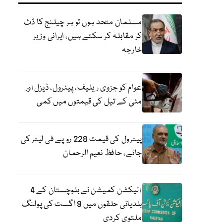
مسلمان متحد ہوں تو ہر چیلنج کا ڈٹ
کر مقابلہ کر سکتے ہیں، ایرانی وزیر
خارجہ
عوام کو جزوی ریلیف، پیٹرول، ڈیزل اور
مٹی کے تیل کی قیمتوں میں کمی
پیٹرول کی قیمت 228 روپے فی لیٹر کی
جائے، حافظ نعیم الرحمان
الیکشن کمیشن نے بلوچستان کے 4
بلدیاتی حلقوں میں 9 اگست کی پولنگ
ملتوی کردی