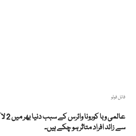
فائل فوٹو
سے زائد افراد متاثر ہو چکے ہیں۔