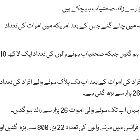
سے مزید 709 افراد موت کے منہ میں چلے گئے جس کے بعد امریکہ میں اموات کی تعداد
امریکہ میں متاثرہ افراد کی تعداد 9 لاکھ 76 ہزار سے زائد ہو گئیں جبکہ صحتیاب ہونے والوں کی تعداد ایک لاکھ 18
ین میں بھی گزشتہ 24 گھنٹے کے دوران مزید 288 افراد کی اموات کے بعد اب تک ہلاک ہونے والے افراد کی تعداد
فرانس میں بھی کورونا نے مزید 242 افراد کی جان لے لی۔ فرانس میں مرنے والوں کی تعداد 22 ہزار 800 سے بڑھ گئیں 