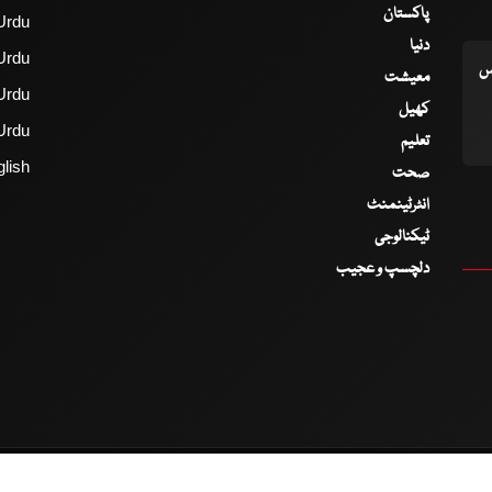
پاکستان
Urdu
دنیا
Urdu
اس
معیشت
Urdu
کھیل
Urdu
تعلیم
lish
صحت
انٹرٹینمنٹ
ٹیکنالوجی
دلچسپ و عجیب
2017 - 2026 © All Copyrights Reserved