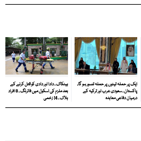
ایک پر حملہ تینوں پر حملہ تصور ہو گا،
بینکاک ، دادا اور دادی کو قتل کرنے کے
پاکستان ، سعودی عرب اور ترکیہ کے
بعد ملزم کی اسکول میں فائرنگ ، 8 افراد
درمیان دفاعی معاہدہ
ہلاک ، 14 زخمی