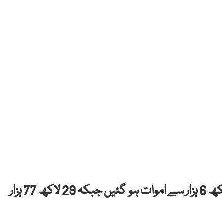
عالمی وبا کورونا وائرس کے سبب دنیا بھر میں 2 لاکھ 6 ہزار سے اموات ہو گئیں جبکہ 29 لاکھ 77 ہزار