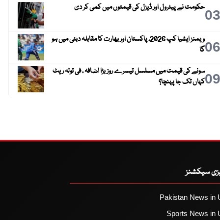
حکومت نے پیٹرول اور ڈیزل کی قیمتوں میں کمی کر دی
0
ویمنز ایشیا کپ 2026، پاکستان اور بھارت کا مقابلہ دبئی میں ہو
0
گا
سونے کی قیمت میں مسلسل تیسرے روز بڑا اضافہ ، فی تولہ ریٹ
0
کہاں تک جا پہنچا؟
یزی سیکشنز
Pakistan News in 
Sports News in 