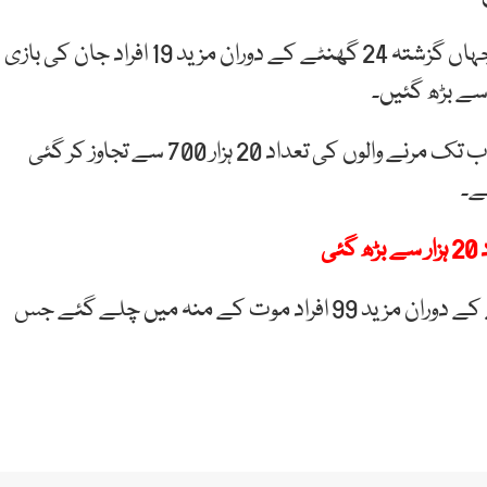
جرمنی میں بھی کورونا سے اموات کا سلسلہ جاری ہے جہاں گزشتہ 24 گھنٹے کے دوران مزید 19 افراد جان کی بازی
برطانیہ میں کورونا سے مزید 413 افراد کی موت کے بعد اب تک مرنے والوں کی تعداد 20 ہزار 700 سے تجاوز کر گئی
ہے۔
ی
ترکی میں بھی کورونا کے وار جاری ہیں۔ گزشتہ 24 گھنٹے کے دوران مزید 99 افراد موت کے منہ میں چلے گئے جس