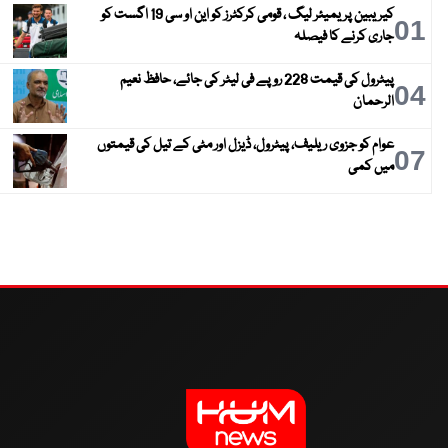
کیریبین پریمیئر لیگ ، قومی کرکٹرز کو این او سی 19 اگست کو
01
جاری کرنے کا فیصلہ
پیٹرول کی قیمت 228 روپے فی لیٹر کی جائے، حافظ نعیم
04
الرحمان
عوام کو جزوی ریلیف، پیٹرول، ڈیزل اور مٹی کے تیل کی قیمتوں
07
میں کمی