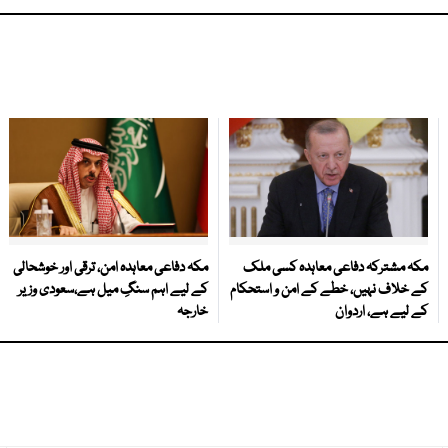
مکہ مشترکہ دفاعی معاہدہ کسی ملک
مکہ دفاعی معاہدہ امن، ترقی اور خوشحالی
کے خلاف نہیں، خطے کے امن و استحکام
کے لیے اہم سنگِ میل ہے،سعودی وزیر
کے لیے ہے، اردوان
خارجہ