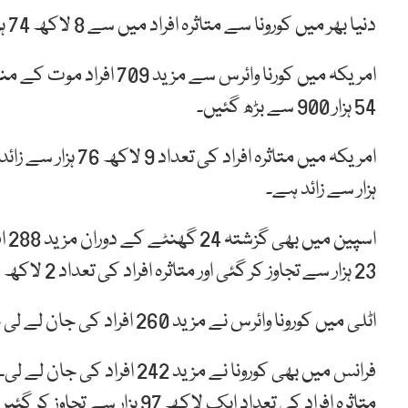
دنیا بھر میں کورونا سے متاثرہ افراد میں سے 8 لاکھ 74 ہزار سے زائد صحتیاب ہو چکے ہیں۔
امریکہ میں کورنا وائرس 
54 ہزار 900 سے بڑھ گئیں۔
ہزار سے زائد ہے۔
اسپ
23 ہزار سے تجاوز کر گئی اور متاثرہ افراد کی تعداد 2 لاکھ 26 ہزار سے بڑھ گئی ہے۔
اٹلی میں کورونا وائرس نے مزید 260 افراد کی جان لے لی جہاں اب تک ہونے والی اموات 26 ہزار سے زائد ہو گئیں۔
متاثرہ افراد کی تعداد ایک لاکھ 97 ہزار سے تجاوز کر گئیں۔