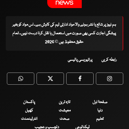
ہم نیوز پر شائع یا نشر ہونے والا مواد ادارتی ٹیم کی کاوش ہے۔ اس مواد کو بغیر
پیشگی اجازت کسی بھی صورت میں استعمال یا نقل کرنا درست نہیں۔ تمام
حقوق محفوظ ہیں © 2026
رابطہ کریں
پرائیویسی پالیسی
WhatsApp
Twitter
Facebook
Faceboo
صفحۂ اول
تازہ ترین
پاکستان
دنیا
معیشت
کھیل
تعلیم
صحت
انٹرٹینمنٹ
ٹیکنالوجی
دلچسپ و عجیب