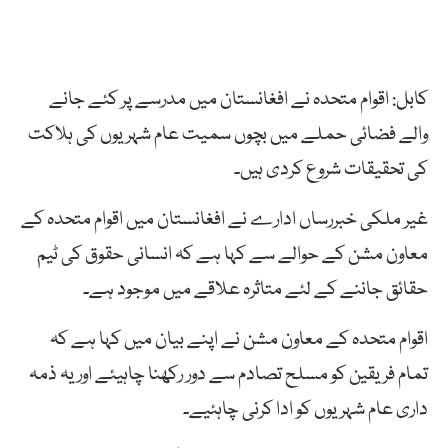
کابل: اقوام متحدہ نے افغانستان میں مدرسے پر کئے جانے
والے فضائی حملے میں بچوں سمیت عام شہریوں کی ہلاکت
کی تحقیقات شروع کردی ہیں۔
غیر ملکی خبررساں ادارے نے افغانستان میں اقوام متحدہ کے
معاون مشن کے حوالے سے کہا ہے کہ انسانی حقوق کی ٹیم
حقائق جاننے کے لئے متاثرہ علاقے میں موجود ہے۔
اقوام متحدہ کے معاون مشن نے اپنے بیان میں کہا ہے کہ
تمام فریقین کو مسلح تصادم سے دور رکھنا چاہیئے اور یہ ذمہ
داری عام شہریوں کو ادا کرنی چاہئیے۔