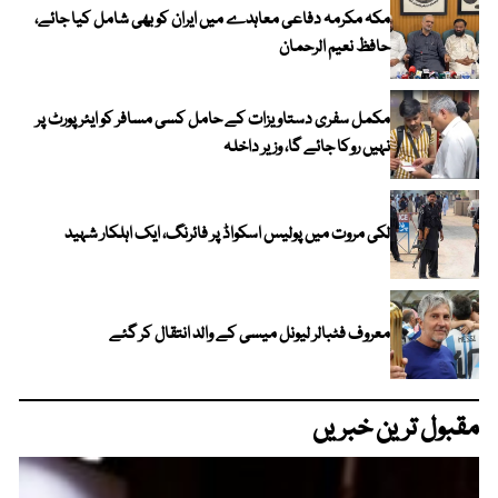
مکہ مکرمہ دفاعی معاہدے میں ایران کو بھی شامل کیا جائے،
حافظ نعیم الرحمان
مکمل سفری دستاویزات کے حامل کسی مسافر کو ایئرپورٹ پر
نہیں روکا جائے گا، وزیر داخلہ
لکی مروت میں پولیس اسکواڈ پر فائرنگ، ایک اہلکار شہید
معروف فٹبالر لیونل میسی کے والد انتقال کر گئے
مقبول ترین خبریں