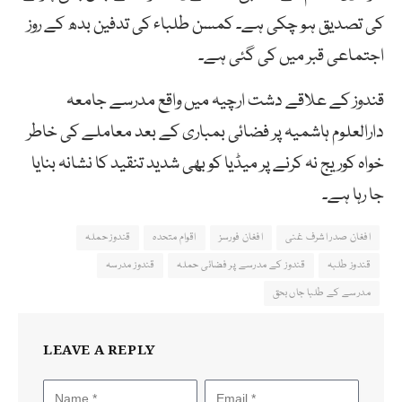
کی تصدیق ہو چکی ہے۔ کمسن طلباء کی تدفین بدھ کے روز
اجتماعی قبر میں کی گئی ہے۔
قندوز کے علاقے دشت ارچیہ میں واقع مدرسے جامعہ
دارالعلوم ہاشمیہ پر فضائی بمباری کے بعد معاملے کی خاطر
خواہ کوریج نہ کرنے پر میڈیا کو بھی شدید تنقید کا نشانہ بنایا
جا رہا ہے۔
افغان صدر اشرف غنی
افغان فورسز
اقوام متحدہ
قندوز حملہ
قندوز طلبہ
قندوز کے مدرسے پر فضائی حملہ
قندوز مدرسہ
مدرسے کے طلبا جاں بحق
LEAVE A REPLY