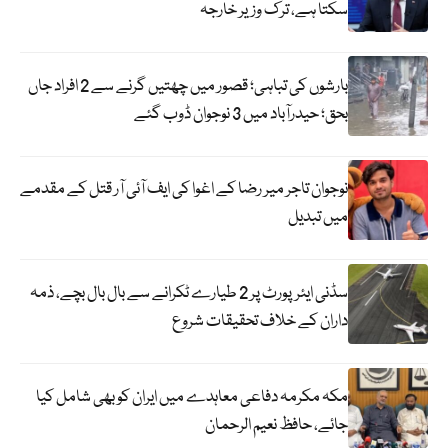
سکتا ہے، ترک وزیر خارجہ
بارشوں کی تباہی؛ قصور میں چھتیں گرنے سے 2 افراد جاں
بحق؛ حیدرآباد میں 3 نوجوان ڈوب گئے
نوجوان تاجر میر رضا کے اغوا کی ایف آئی آر قتل کے مقدمے
میں تبدیل
سڈنی ایئرپورٹ پر 2 طیارے ٹکرانے سے بال بال بچے، ذمہ
داران کے خلاف تحقیقات شروع
مکہ مکرمہ دفاعی معاہدے میں ایران کو بھی شامل کیا
جائے، حافظ نعیم الرحمان