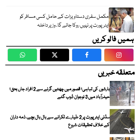
مکمل سفری دستاویزات کے حامل کسی مسافر کو
ایئرپورٹ پر نہیں روکا جائے گا، وزیر داخلہ
ہمیں فالو کریں
WhatsApp
Twitter
Facebook
Faceboo
متعلقہ خبریں
بارشوں کی تباہی؛ قصور میں چھتیں گرنے سے 2 افراد جاں بحق؛
حیدرآباد میں 3 نوجوان ڈوب گئے
سڈنی ایئرپورٹ پر 2 طیارے ٹکرانے سے بال بال بچے، ذمہ داران
کے خلاف تحقیقات شروع