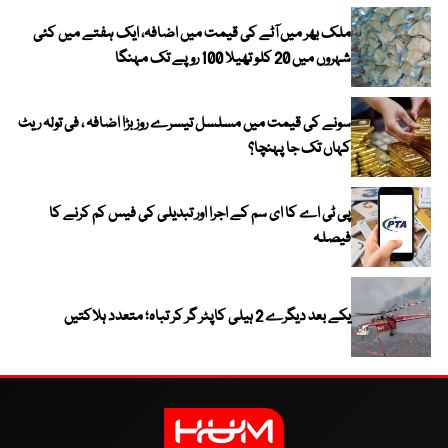
ملک بھر میں آٹے کی قیمت میں اضافہ، ایک ہفتے میں کئی
شہروں میں 20 کلو تھیلا 100 روپے تک مہنگا
سونے کی قیمت میں مسلسل تیسرے روز بڑا اضافہ ، فی تولہ ریٹ
کہاں تک جا پہنچا؟
پی ٹی اے کا ای سم کے اجرا اور تبدیلی کی فیس کم کرنے کا
فیصلہ
یکے بعد دیگرے 2 ہیلی کاپٹر گر کر تباہ؛ متعدد ہلاکتیں