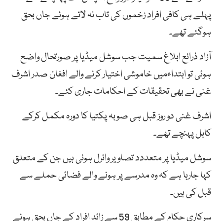
پہلے ہی کافی افراد زخموں کی تاب نہ لاتے ہوئے جاں بحق
ہوگئے تھے۔
آزاد ذرائع ابلاغ سمیت جب سوشل میڈیا پر صورتحال واضح
ہوئی تو ابتداءمیں خاموشی اختیار کرنے والے افغان صدر اشرف
غنی نے بھی تحقیقات کے احکامات جاری کئے۔
اشرف غنی دو روز قبل ہی صوبہ پکتیا کا دورہ مکمل کرکے
کابل پہنچے تھے۔
سوشل میڈیا پر متعددد تصاویر وائرل ہوئی ہیں جن کے متعلق
کہا جارہا ہے کہ وہ مدرسے پر ہونے والے فضائی حملے سے
قبل کی ہیں۔
سرکاری حکام کے مطابق 59 سے زائد افراد کے جاں بحق ہونے