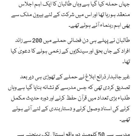
جہاں حملہ کیا گیا ہے وہاں طالبان کا ایک اہم اجلاس
منعقد ہو رہا تھا اور اس میں شرکت کے لئے بیرون ملک سے
بھی اہم رہنماء آئے ہوئے تھے۔
طالبان نے پہلے ہی دن فضائی حملے میں 200 سے زائد
افراد کے جاں بحق اور سینکڑوں کے زخمی ہونے کا دعویٰ کیا
تھا۔
غیر جانبدار ذرائع ابلاغ نے حملے کے تھوڑی ہی دیر بعد
تصدیق کردی تھی کہ جس مدرسے کو نشانہ بنایا گیا ہے وہاں
طلباء بڑی تعداد میں قرآن حفظ کرنے اور دورہ حدیث مکمل
کرنے کی اسناد وصول کرنے و دستاربندی کے لئے آئے ہوئے
تھے۔
مدرسے سے 50 کلومیٹر دور واقع اسپتال تک پہنچنے سے