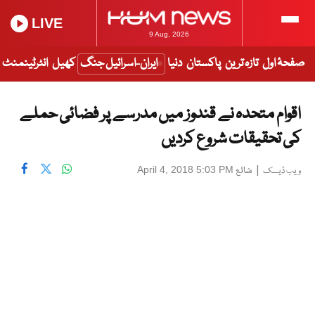
LIVE
9 Aug, 2026
صفحۂ اول
تازہ ترین
پاکستان
دنیا
ایران-اسرائیل جنگ
کھیل
انٹرٹینمنٹ
اقوام متحدہ نے قندوز میں مدرسے پر فضائی حملے
کی تحقیقات شروع کردیں
|
شائع
April 4, 2018 5:03 PM
ویب ڈیسک