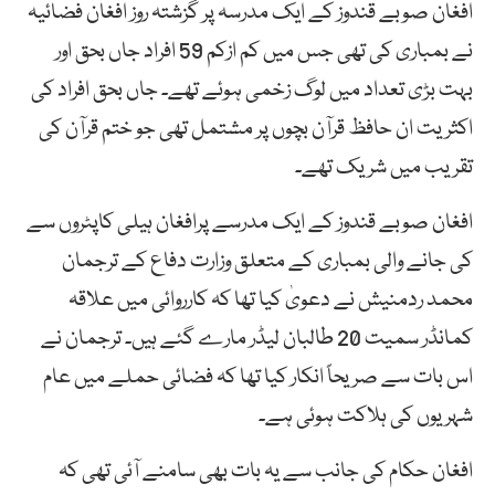
افغان صوبے قندوز کے ایک مدرسہ پر گزشتہ روز افغان فضائیہ
نے بمباری کی تھی جس میں کم ازکم 59 افراد جاں بحق اور
بہت بڑی تعداد میں لوگ زخمی ہوئے تھے۔ جاں بحق افراد کی
اکثریت ان حافظ قرآن بچوں پر مشتمل تھی جو ختم قرآن کی
تقریب میں شریک تھے۔
افغان صوبے قندوز کے ایک مدرسے پرافغان ہیلی کاپٹروں سے
کی جانے والی بمباری کے متعلق وزارت دفاع کے ترجمان
محمد ردمنیش نے دعویٰ کیا تھا کہ کارروائی میں علاقہ
کمانڈر سمیت 20 طالبان لیڈر مارے گئے ہیں۔ ترجمان نے
اس بات سے صریحاً انکار کیا تھا کہ فضائی حملے میں عام
شہریوں کی ہلاکت ہوئی ہے۔
افغان حکام کی جانب سے یہ بات بھی سامنے آئی تھی کہ