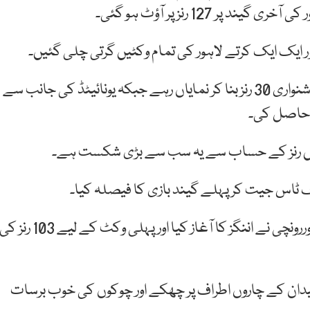
ا اور ایک ایک کرتے لاہور کی تمام وکٹیں گرتی چلی گئیں۔
لاہور کی جانب سے سلمان بٹ 21، ڈنک 25 اور عثمان شنواری 30 رنز بنا کر نمایاں رہے جبکہ یونائیٹڈ کی جانب سے
ں حاصل کی۔
 میں رنز کے حساب سے یہ سب سے بڑی شکست ہے۔
اف ٹاس جیت کر پہلے گیند بازی کا فیصلہ کیا۔
یونائیٹڈ کی جانب سے تجربہ کار کیوی بلے باز کولن منرو اوررونچی نے اننگز کا آغاز کیا اور پہلی وکٹ کے لیے 103 رنز 
ں نے میدان کے چاروں اطراف پر چھکے اور چوکوں کی خوب برسات