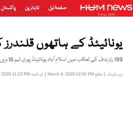
صفحۂ اول
تازہ ترین
پاکستان
8 Aug, 2026
یونائیٹڈ کے ہاتھوں قلندرز کو 71 رنز سے ش
199 رنز ہدف کے تعاقب میں اسلام آباد یونائیٹڈ پوری ٹیم 18 ویں اوور کی آخری گیند پر 127 رنز پر آؤٹ ہو گئی۔
|
شائع
|
اپ ڈیٹ
, 2020 11:23 PM
March 4, 2020 12:02 PM
ویب ڈیسک