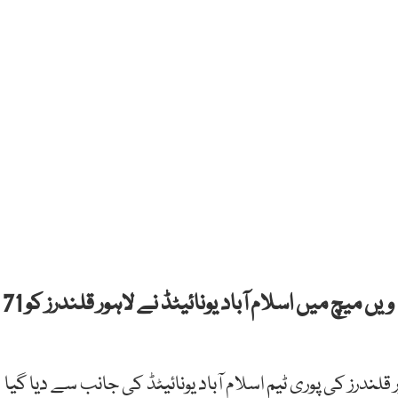
لاہور: پاکستان سپرلیگ (پی ایس ایل) فائیو کے 17 ویں میچ میں اسلام آباد یونائیٹڈ نے لاہور قلندرز کو 71
ندرز کی پوری ٹیم اسلام آباد یونائیٹڈ کی جانب سے دیا گیا