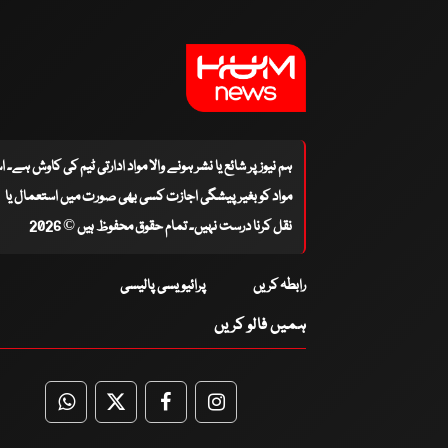
ہم نیوز پر شائع یا نشر ہونے والا مواد ادارتی ٹیم کی کاوش ہے۔ 
مواد کو بغیر پیشگی اجازت کسی بھی صورت میں استعمال یا
نقل کرنا درست نہیں۔ تمام حقوق محفوظ ہیں © 2026
رابطہ کریں
پرائیویسی پالیسی
ہمیں فالو کریں
WhatsApp
Twitter
Facebook
Facebook