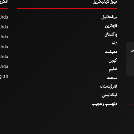
نیوز کیٹیگریز
انگر
صفحۂ اول
Urdu
تازہ ترین
Urdu
پاکستان
Urdu
دنیا
Urdu
اس
معیشت
Urdu
کھیل
Urdu
تعلیم
lish
صحت
انٹرٹینمنٹ
ٹیکنالوجی
دلچسپ و عجیب