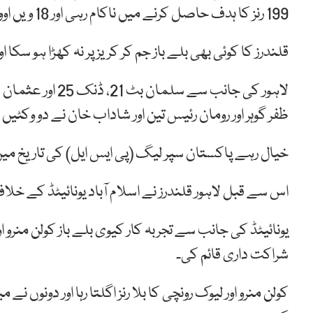
199 رنز کا ہدف حاصل کرنے میں ناکام رہی اور 18 ویں اوور کی آخری گیند پر 127 رنز پر آؤٹ ہو گئی۔
قلندرز کا کوئی بھی بلے باز جم کر کریز پر نہ کھڑا ہو سک
ظفر گوہر اور رومان رئیس تین اور شاداب خان نے دو وکٹی
خیال رہے پاکستان سپر لیگ (پی ایس ایل) کی تاریخ
اس سے قبل لاہور قلندرز نے اسلام آباد یونائیٹڈ کے خل
شراکت داری قائم کی۔
کولن منرو اور لیوک رونچی کا بلا رنز اگلتا رہا اور دونو