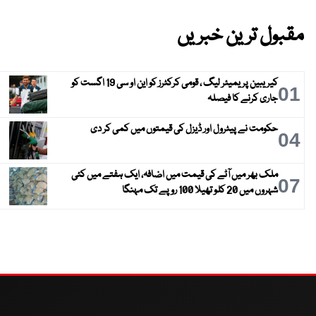
مقبول ترین خبریں
کیریبین پریمیئر لیگ ، قومی کرکٹرز کو این او سی 19 اگست کو
01
جاری کرنے کا فیصلہ
حکومت نے پیٹرول اور ڈیزل کی قیمتوں میں کمی کر دی
04
ملک بھر میں آٹے کی قیمت میں اضافہ، ایک ہفتے میں کئی
07
شہروں میں 20 کلو تھیلا 100 روپے تک مہنگا