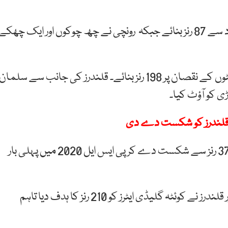
منرو نے 59 گیندوں پر تین چھکوں اور آٹھ چوکوں کی مدد سے 87 رنز بنائے جبکہ رونچی نے چھ چوکوں اور ایک چھکے
اس طرح اسلام آباد یونائیٹڈ نے مقررہ 20 اوورز میں تین وکٹوں کے نقصان پر 198 رنز بنائے۔ قلندرز کی جانب سے سلمان
 کو آؤٹ کیا۔
پی ایس ایل کے گزشتہ میں قلندرز نے اپنی حریف ٹیم کو37 رنز سے شکست دے کر پی ایس ایل 2020 میں پہلی بار
قذافی اسٹیڈیم میں کھیلے جانے والے اہم میچ میں لاہور قلندرز نے کوئٹہ گلیڈی ایٹرز کو 210 رنز کا ہدف دیا تاہم