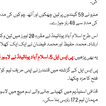
کی۔
کی مدد سے 48 رنز جوڑے۔
ارشاد، محمد حفیظ اور محمد فیضان نے ایک ایک کھلاڑی
یہ بھی پڑھیں:
پی ایس ایل 5، اسلام آباد یونائیٹڈ نے لاہور قلندرز کو شکست دے دی
فتح کا مزہ چکھا۔
مہمان ٹیم 172 رنزہی بنا سکی۔