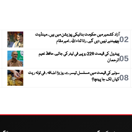
آزاد کشمیر میں حکومت بنانیکی پوزیشن میں ہیں ، مینڈیٹ
3
02
چھیننے نہیں دیں گے ، رانا ثناء اللہ ، امیر مقام
پیٹرول کی قیمت 228 روپے فی لیٹر کی جائے، حافظ نعیم
6
05
الرحمان
سونے کی قیمت میں مسلسل تیسرے روز بڑا اضافہ ، فی تولہ ریٹ
9
08
کہاں تک جا پہنچا؟