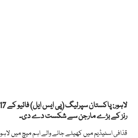
رنز کے بڑے مارجن سے شکست دے دی۔
قذافی اسٹیڈیم میں کھیلے جانے والے اہم میچ میں لاہور قل