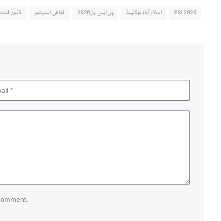
PSL2020
اسلام آباد یونائیٹڈ
پی ایس ایل2020
قذافی اسٹیڈیم
لاہور قلندر
 comment.