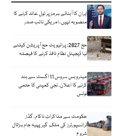
ایران کا آبنائے ہرمز پر ٹول عائد کرنے کا
منصوبہ نہیں، امریکی نائب صدر
حج 2027: پرائیویٹ حج آپریشن کیلئے
نیا ڈیجیٹل نظام نافذ کرنے کا فیصلہ
میٹرو بس سروس 11 اگست سے بند
کرنے کا اعلان، نجی کمپنی کا حتمی
نوٹس
حکومت سے مذاکرات ناکام، گڈز
ٹرانسپورٹرز کی ملک گیر پہیہ جام ہڑتال
شروع