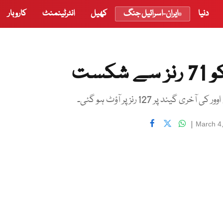
دنیا
ایران-اسرائیل جنگ
کھیل
انٹرٹینمنٹ
کاروبار
کست
|
March 4