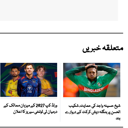
متعلقہ خبریں
ورلڈ کپ 2027 کے میزبان ممالک کے
شیخ حسینہ واجد کی حمایت، شکیب
درمیان ٹی ٹوئنٹی سیریز کا اعلان
الحسن پر بنگلہ دیش کرکٹ کے دروازے
بند