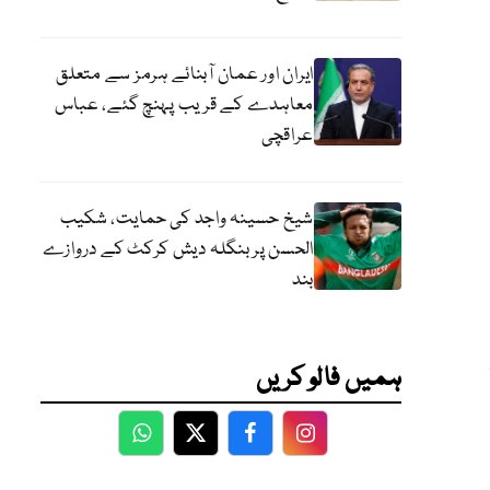
ایران اور عمان آبنائے ہرمز سے متعلق
معاہدے کے قریب پہنچ گئے، عباس
عراقچی
شیخ حسینہ واجد کی حمایت، شکیب
الحسن پر بنگلہ دیش کرکٹ کے دروازے
بند
کی
ہمیں فالو کریں
WhatsApp
Twitter
Facebook
Facebook