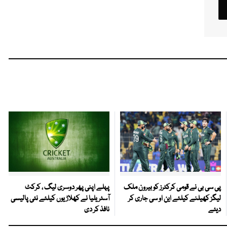
پی سی بی نے قومی کرکٹرز کو بیرون ملک
پہلے اپنی پھر دوسری لیگ ، کرکٹ
لیگز کھیلنے کیلئے این او سی جاری کر
آسٹریلیا نے کھلاڑیوں کیلئے نئی پالیسی
دیئے
نافذ کر دی