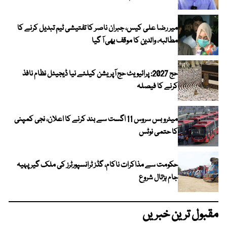
میر رضا علی کیس، جبران ناصر کا تفتیشی ٹیم تبدیل کرنے کا
مطالبہ، والدین کا موقف بھی آ گیا
حج 2027: پرائیویٹ حج آپریشن کیلئے نیا ڈیجیٹل نظام نافذ
کرنے کا فیصلہ
میٹرو بس سروس 11 اگست سے بند کرنے کا اعلان، نجی کمپنی
کا حتمی نوٹس
حکومت سے مذاکرات ناکام، گڈز ٹرانسپورٹرز کی ملک گیر پہیہ
جام ہڑتال شروع
مقبول ترین خبریں