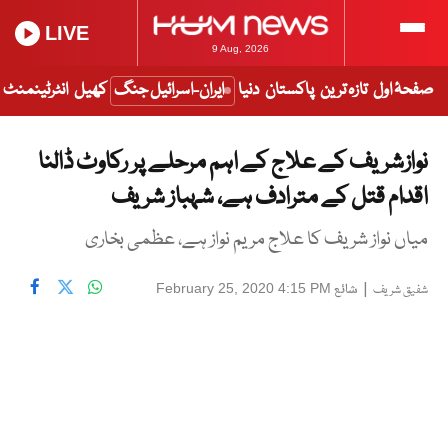
LIVE
9 Aug, 2026
صفحۂ اول
تازہ ترین
پاکستان
دنیا
ایران-اسرائیل جنگ
کھیل
انٹرٹینمنٹ
نوازشریف کے علاج کے اہم مرحلے پر رکاوٹ ڈالنا
اقدام قتل کے مترادف ہے، شہباز شریف
میاں نواز شریف کا علاج مریم نواز ہے، عظمی بخاری
|
شائع
February 25, 2020 4:15 PM
شفیق شریف