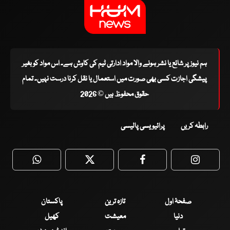
ہم نیوز پر شائع یا نشر ہونے والا مواد ادارتی ٹیم کی کاوش ہے۔ اس مواد کو بغیر
پیشگی اجازت کسی بھی صورت میں استعمال یا نقل کرنا درست نہیں۔ تمام
حقوق محفوظ ہیں © 2026
رابطہ کریں
پرائیویسی پالیسی
WhatsApp
Twitter
Facebook
Faceboo
صفحۂ اول
تازہ ترین
پاکستان
دنیا
معیشت
کھیل