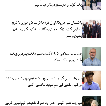
ایک گولڈ اور دو سلور میڈلز جیت لیے
پاکستان نے امریکا، ایران کو مذاکرات کی میز پر لا کر وہ
سفارتی کردار اداکیا جو بڑی طاقتیں نہ کرسکیں، ساؤتھ
ایشین وائسز
جماعت اسلامی کا 16 اگست سے ملک بھر میں بیک
وقت دھرنوں کا اعلان
میر رضا علی کیس: دوسری پوسٹ مارٹم رپورٹ میں تشدد
اور گولی لگنے کے اہم شواہد سامنے آگئے
میر رضا علی کیس، جبران ناصر کا تفتیشی ٹیم تبدیل کرنے