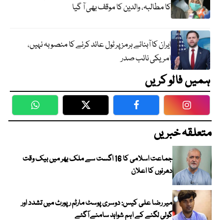
کا مطالبہ، والدین کا موقف بھی آ گیا
ایران کا آبنائے ہرمز پر ٹول عائد کرنے کا منصوبہ نہیں،
امریکی نائب صدر
ہمیں فالو کریں
WhatsApp
Twitter
Facebook
Faceboo
متعلقہ خبریں
جماعت اسلامی کا 16 اگست سے ملک بھر میں بیک وقت
دھرنوں کا اعلان
میر رضا علی کیس: دوسری پوسٹ مارٹم رپورٹ میں تشدد اور
گولی لگنے کے اہم شواہد سامنے آگئے