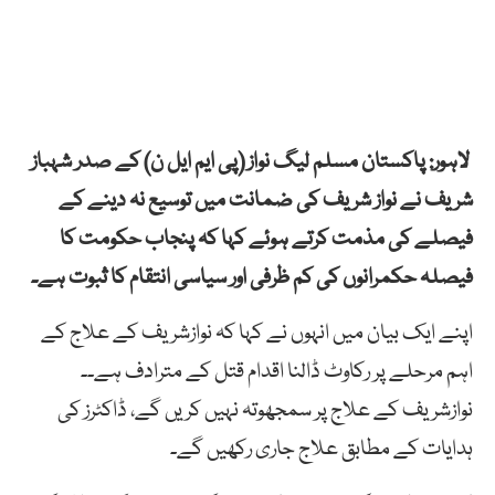
لاہور: پاکستان مسلم لیگ نواز (پی ایم ایل ن) کے صدر شہباز
شریف نے نواز شریف کی ضمانت میں توسیع نہ دینے کے
فیصلے کی مذمت کرتے ہوئے کہا کہ پنجاب حکومت کا
فیصلہ حکمرانوں کی کم ظرفی اور سیاسی انتقام کا ثبوت ہے۔
اپنے ایک بیان میں انہوں نے کہا کہ نوازشریف کے علاج کے
اہم مرحلے پر رکاوٹ ڈالنا اقدام قتل کے مترادف ہے۔۔
نوازشریف کے علاج پر سمجھوتہ نہیں کریں گے، ڈاکٹرز کی
ہدایات کے مطابق علاج جاری رکھیں گے۔