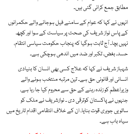
مطابق جمع کرائی گئی ہیں۔
انہوں نے کہا کہ عوام کے سامنے فیل ہوجانے والے حکمرانوں
کے پاس نواز شریف کی صحت پر سیاست کے سوا اور کچھ
نہیں بچا۔ آج ثابت ہوگیا کہ پنجاب حکومت سیاسی انتقام،
حسد، بغض، تکبر اور ضد میں اندھی ہوچکی ہے۔
شہباز شریف نے کہا کہ علاج کسی بھی انسان کا بنیادی
انسانی اور قانونی حق ہے۔ تین مرتبہ منتخب ہونے والے
وزیراعظم کو زندہ رہنے کے حق سے محروم کیا جا رہا ہے،
جنہوں نے پاکستان کوترقی دی ۔ نوازشریف نے ملک کو
ساتویں جوہری قوت بنایا، ان کے خلاف انتقامی اقدام تاریخ میں
سیاہ باب ہے۔