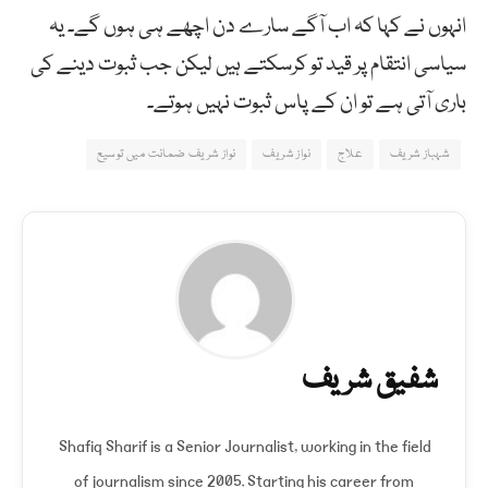
انہوں نے کہا کہ اب آگے سارے دن اچھے ہی ہوں گے۔ یہ
سیاسی انتقام پر قید تو کرسکتے ہیں لیکن جب ثبوت دینے کی
باری آتی ہے تو ان کے پاس ثبوت نہیں ہوتے۔
شہباز شریف
علاج
نواز شریف
نواز شریف ضمانت میں توسیع
شفیق شریف
Shafiq Sharif is a Senior Journalist, working in the field
of journalism since 2005. Starting his career from