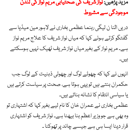
مزید پڑھیں:
نواز شریف کی صحتیابی مریم نواز کی لندن
موجودگی سے مشروط
دریں اثنا ن لیگی رہنما عظمی بخاری نے لاہور مین میڈیا سے
گفتگو کرتے ہوئے کہا کہ میاں نواز شریف کا علاج مریم نواز
ہے۔ مریم نواز کے بغیر میاں نواز شریف ٹھیک نہیں ہوسکتے
ہیں۔
انہوں نے کہا کہ چھوٹے لوگ اور چھوٹی ذہنیت کے لوگ جب
حکمران بنتے ہیں تو یہی ہوتا ہے، صحت پر سیاست کرتے ہیں
یا سیاسی انتقام کا نشانہ بناتے ہیں۔
عظمی بخاری نے عمران خان کا نام لیے بغیر کہا کہ اشتہاری تو
وہ بھی ہے جو وزیر اعظم بنا بیھٹا ہے۔ نواز شریف کو اشتہاری
قرار دینا ایسا ہی ہے جیسے چاند پر تھوکنا ۔