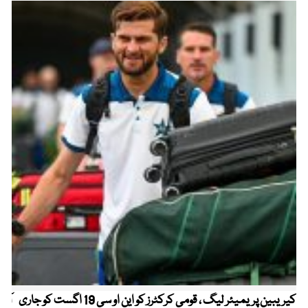
کیریبین پریمیئر لیگ ، قومی کرکٹرز کو این او سی 19 اگست کو جاری
آز