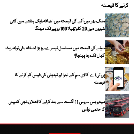
کرنے کا فیصلہ
چھی
ملک بھر میں آٹے کی قیمت میں اضافہ، ایک ہفتے میں کئی
شہروں میں 20 کلو تھیلا 100 روپے تک مہنگا
سونے کی قیمت میں مسلسل تیسرے روز بڑا اضافہ ، فی تولہ ریٹ
کہاں تک جا پہنچا؟
پی ٹی اے کا ای سم کے اجرا اور تبدیلی کی فیس کم کرنے کا
فیصلہ
میٹرو بس سروس 11 اگست سے بند کرنے کا اعلان، نجی کمپنی
کا حتمی نوٹس