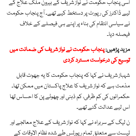
اسی پنجاب حکومت نے نواز شریف کے بیرون ملک علاج کے
لیے ڈاکٹرز کی رپورٹ پر دستخط کیے تھے۔ آج پنجاب حکومت
نے سیاسی انتقام کی بناء پر اپنے ہی فیصلے کے خلاف
فیصلہ دیا۔
مزید پڑھیں:
پنجاب حکومت نے نواز شریف کی ضمانت میں
توسیع کی درخواست مسترد کردی
شہباز شریف نے کہا کہ پنجاب حکومت کا یہ جھوٹ قابل
مذمت ہے کہ نواز شریف کا علاج پاکستان میں ممکن تھا۔
حکمرانوں کی کم ظرفی، کم ذہنی اور چھوٹے پن کا احساس تھا
اس لیے عدالت گئے تھے۔
ن لیگ کے سربراہ نے کہا کہ نواز شریف کے علاج معالجے اور
ٹیسٹ سے متعلق تمام رپورٹس طے شدہ نظام الاوقات کے