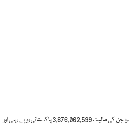
اسٹاک مارکیٹ میں آج77,521,640 شیئرز کا لین دین ہوا جن کی مالیت 3,876,062,599 پاکستانی روپے رہی اور