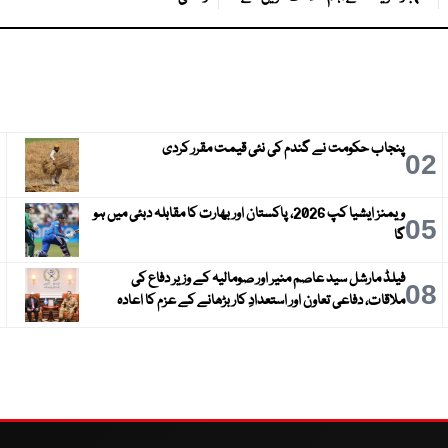
پنجاب حکومت نے گندم کی نئی قیمت مقرر کردی
3
02
ویمنز ایشیا کپ 2026، پاکستان اور بھارت کا مقابلہ دبئی میں ہو
6
05
گا
فیلڈ مارشل سید عاصم منیر اور صومالیہ کے وزیر دفاع کی
9
08
ملاقات، دفاعی تعاون اور استعدادِ کار بڑھانے کے عزم کا اعادہ