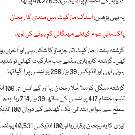
کاروبار کے اختتام پر انڈیکس40,276.93 پر تھا۔
یہ بھی پڑھیں:
اسٹاک مارکیٹ میں مندی کا رجحان
پاکستانی عوام کیلئے مہنگائی کم ہونے کی نوید
ہوئی تھی اور انڈیکس 39 ہزار 296 پوائنٹس پر آ گیا تھا۔
سطح سے ہوا اور ابتدائی ایک گھنٹے کے دوران 100 انڈیکس میں 350 پوائنٹس کا اضافہ دیکھا گیا۔
تیزی کا یہ 