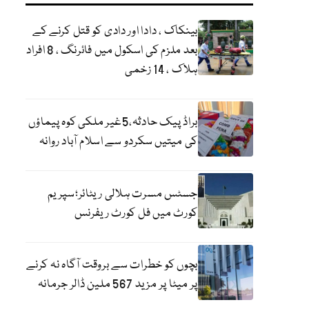
بینکاک ، دادا اور دادی کو قتل کرنے کے
بعد ملزم کی اسکول میں فائرنگ ، 8 افراد
ہلاک ، 14 زخمی
براڈ پیک حادثہ،5غیر ملکی کوہ پیماؤں
کی میتیں سکردو سے اسلام آباد روانہ
جسٹس مسرت ہلالی ریٹائر؛سپریم
کورٹ میں فل کورٹ ریفرنس
بچوں کو خطرات سے بروقت آگاہ نہ کرنے
پر میٹا پر مزید 567 ملین ڈالر جرمانہ