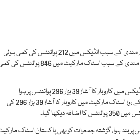
گزشتہ ہفتے مارکیٹ اتار چڑھاؤ کا شکار رہی اور آخری روز مندی کے سبب انڈیکس میں 212 پوائنٹس کی کمی ہوئی
تھی۔ گزشتہ کاروباری ہفتے جب مارکیٹ کھلی تو شدید مندی کے سبب اسٹاک مارکیٹ میں 846 پوائنٹس کی 
گزشتہ منگل کو ملا جُلا رجحان رہا اور کے ایس ای 100 انڈیکس میں کاروبار کا آغاز 39 ہزار 296 پوائنٹس پر ہوا
تاہم اختتام 417 پوائنٹس کے ساتھ 39 ہزار 714 رہا۔ بدھ کے روز اسٹاک مارکیٹ میں کاروبار کا آغاز 39 ہزار 296 کی
رجحان برقرار رہا اور100 انڈیکس 40,531 پوائنٹس پر بند ہوا، گزشتہ جمعرات کو بھی پاکستان اسٹاک مارکی