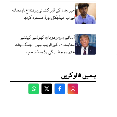
میر رضا کی قبر کشائی پر تنازع،اہلخانہ
نے نیا میڈیکل بورڈ مسترد کردیا
آبنائے ہرمز دوبارہ کھولنے کیلئے
معاہدے کے قریب ہیں ، جنگ جلد
ختم ہو جائے گی ، ڈونلڈ ٹرمپ
ند
ہمیں فالو کریں
WhatsApp
Twitter
Facebook
Facebook