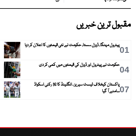
مقبول ترین خبریں
پیٹرول مہنگا، ڈیزل سستا، حکومت نے نئی قیمتوں کا اعلان کر دیا
01
حکومت نے پیٹرول اور ڈیزل کی قیمتوں میں کمی کر دی
04
پاکستان کیخلاف ٹیسٹ سیریز ، انگلینڈ کا 16 رکنی اسکواڈ
07
سامنے آ گیا