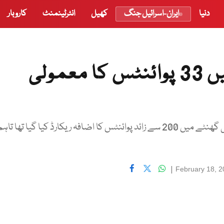
دنیا
ایران-اسرائیل جنگ
کھیل
انٹرٹینمنٹ
کاروبار
اسٹاک مارکیٹ: انڈیکس میں 33 پوائنٹس کا معمولی
آج جب مارکیٹ کھلی تو انڈیکس40 ہزار 243 پر تھا اور پہلے ہی گھنٹے میں 200 سے زائد پوائنٹس کا اضافہ ریکارڈ کیا گیا تھا تاہ
|
February 18, 2