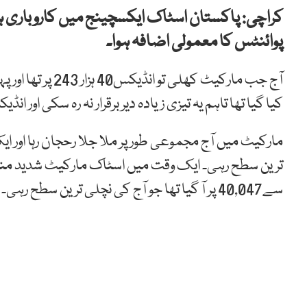
پوائنٹس کا معمولی اضافہ ہوا۔
کیا گیا تھا تاہم یہ تیزی زیادہ دیر برقرار نہ رہ سکی اور انڈیکس تیزی کے ساتھ 521
سے40,047 پر آ گیا تھا جو آج کی نچلی ترین سطح رہی۔