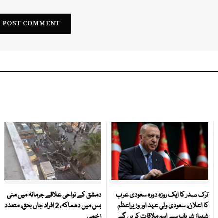
ترک صدر کا ایک روزہ دورہ سعودی عرب
دمشق کے نواحی علاقے جرمانہ میں منی
کا اعلان، سعودی ولی عہد اور وزیراعظم
بس میں دھماکہ، 2 افراد جاں بحق، متعدد
شہباز شریف سے اہم ملاقات کریں گے
زخمی