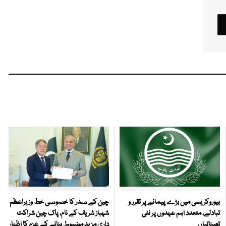
بیوروکریسی میں بڑے پیمانے پر تقرر و
چین کے صدر کا خصوصی خط وزیراعظم
تبادلے، متعدد اہم عہدوں پر نئی
شہباز شریف کے نام، پاک چین شراکت
تعیناتیاں
داری مزید مضبوط بنانے کے عزم کا اظہار