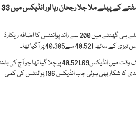
کراچی: پاکستان اسٹاک ایکسچینج میں کاروباری ہفتے کے پہلے ملا جلا رجحان رہا اور انڈیکس میں 33
آج جب مارکیٹ کھلی تو انڈیکس40 ہزار 243 پر تھا اور پہلے ہی گھنٹے میں 200 سے زائد پوائنٹس کا اضافہ ریکارڈ
40, سے40,305 پر آگیا تھا۔
مارکیٹ میں آج مجموعی طور پر ملا جلا رحجان رہا اور ایک وقت میں انڈیکس40,521.69 پر چلا گیا تھا جو آج کی بل
ترین سطح رہی۔ ایک وقت میں اسٹاک مارکیٹ شدید مندی کا شکار بھی ہوئی جب انڈیکس 196 پوائنٹس کی کمی