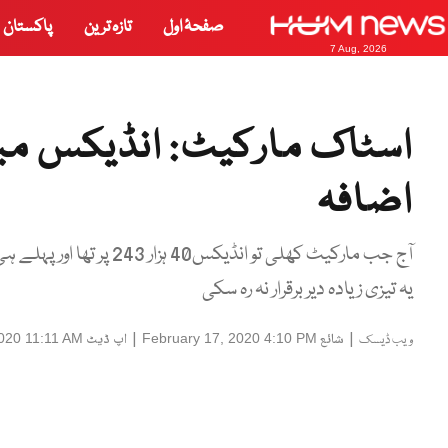
صفحۂ اول
تازہ ترین
پاکستان
7 Aug, 2026
اضافہ
یہ تیزی زیادہ دیر برقرار نہ رہ سکی
|
شائع
|
اپ ڈیٹ
020 11:11 AM
February 17, 2020 4:10 PM
ویب ڈیسک