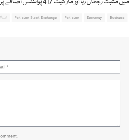
میں مثبت رجحان رہا اور مارکیٹ 417 پوائنٹس اضافے پر بند ہوئی تھی۔
Business
Economy
Pakistan
Pakistan Stock Exchange
اسٹاک
 comment.