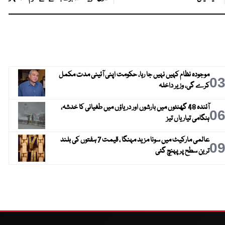
موجودہ نظام کہیں نہیں جا رہا، حکومت اپنی آئینی مدت مکمل
0
کرے گی، وزیر داخلہ
آئندہ 48 گھنٹوں میں بارشوں اور دریاؤں میں طغیانی کا خدشہ،
0
ہنگامی تیاریاں تیز
عالمی مارکیٹ میں سونا مزید مہنگا ، قیمت 7 ہفتوں کی بلند
0
ترین سطح پر پہنچ گئی