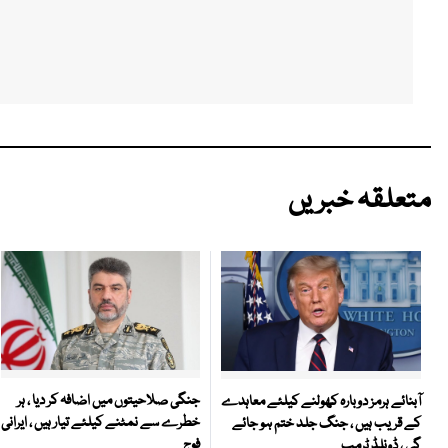
متعلقہ خبریں
جنگی صلاحیتوں میں اضافہ کر دیا ، ہر
آبنائے ہرمز دوبارہ کھولنے کیلئے معاہدے
خطرے سے نمٹنے کیلئے تیار ہیں ، ایرانی
کے قریب ہیں ، جنگ جلد ختم ہو جائے
فوج
گی ، ڈونلڈ ٹرمپ