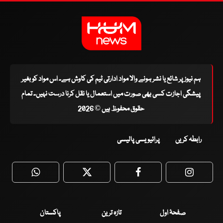
ہم نیوز پر شائع یا نشر ہونے والا مواد ادارتی ٹیم کی کاوش ہے۔ اس مواد کو بغیر
پیشگی اجازت کسی بھی صورت میں استعمال یا نقل کرنا درست نہیں۔ تمام
حقوق محفوظ ہیں © 2026
رابطہ کریں
پرائیویسی پالیسی
WhatsApp
Twitter
Facebook
Faceboo
صفحۂ اول
تازہ ترین
پاکستان