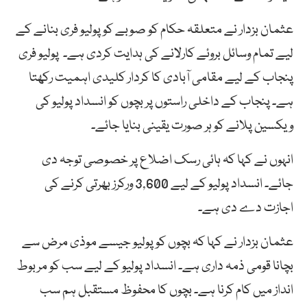
عثمان بزدار نے متعلقہ حکام کو صوبے کو پولیو فری بنانے کے
لیے تمام وسائل بروئے کارلانے کی ہدایت کردی ہے۔ پولیو فری
پنجاب کے لیے مقامی آبادی کا کردار کلیدی اہمیت رکھتا
ہے۔ پنجاب کے داخلی راستوں پر بچوں کو انسداد پولیو کی
ویکسین پلانے کو ہر صورت یقینی بنایا جائے۔
انہوں نے کہا کہ ہائی رسک اضلاع پر خصوصی توجہ دی
جائے۔ انسداد پولیو کے لیے 3,600 ورکرز بھرتی کرنے کی
اجازت دے دی ہے۔
عثمان بزدار نے کہا کہ بچوں کو پولیو جیسے موذی مرض سے
بچانا قومی ذمہ داری ہے۔ انسداد پولیو کے لیے سب کو مربوط
انداز میں کام کرنا ہے۔ بچوں کا محفوظ مستقبل ہم سب