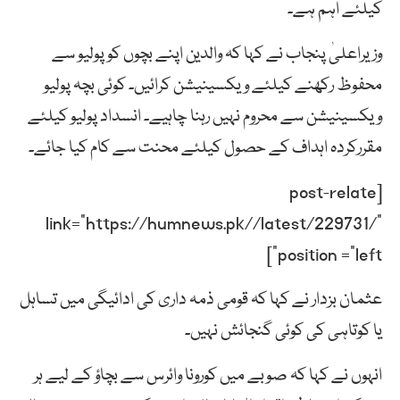
کیلئے اہم ہے۔
وزیراعلیٰ پنجاب نے کہا کہ والدین اپنے بچوں کو پولیو سے
محفوظ رکھنے کیلئے ویکسینیشن کرائیں۔ کوئی بچہ پولیو
ویکسینیشن سے محروم نہیں رہنا چاہیے۔ انسداد پولیو کیلئے
مقررکردہ اہداف کے حصول کیلئے محنت سے کام کیا جائے۔
[post-relate
link=”https://humnews.pk//latest/229731/”
position =”left”]
عثمان بزدار نے کہا کہ قومی ذمہ داری کی ادائیگی میں تساہل
یا کوتاہی کی کوئی گنجائش نہیں۔
انہوں نے کہا کہ صوبے میں کورونا وائرس سے بچاؤ کے لیے ہر