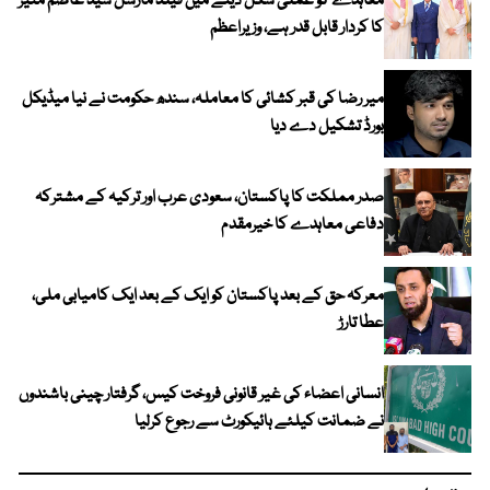
معاہدے کو عملی شکل دینے میں فیلڈ مارشل سید عاصم منیر
کا کردار قابل قدر ہے، وزیراعظم
میر رضا کی قبر کشائی کا معاملہ، سندھ حکومت نے نیا میڈیکل
بورڈ تشکیل دے دیا
صدر مملکت کا پاکستان، سعودی عرب اور ترکیہ کے مشترکہ
دفاعی معاہدے کا خیرمقدم
معرکہ حق کے بعد پاکستان کو ایک کے بعد ایک کامیابی ملی،
عطا تارڑ
انسانی اعضاء کی غیر قانونی فروخت کیس، گرفتار چینی باشندوں
نے ضمانت کیلئے ہائیکورٹ سے رجوع کرلیا