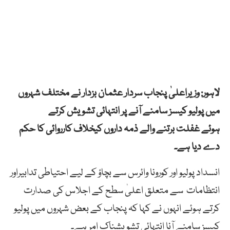
لاہور: وزیراعلیٰ پنجاب سردار عثمان بزدار نے مختلف شہروں
میں پولیو کیسز سامنے آنے پر انتہائی تشویش کرتے
ہوئے غفلت برتنے والے ذمہ داروں کیخلاف کارروائی کا حکم
دے دیا ہے۔
انسداد پولیو اور کورونا وائرس سے بچاؤ کے لیے احتیاطی تدابیراور
انتظامات سے متعلق اعلیٰ سطح کے اجلاس کی صدارت
کرتے ہوئے انہوں نے کہا کہ پنجاب کے بعض شہروں میں پولیو
کیسز سامنے آنا انتہائی تشویشناک امر ہے۔