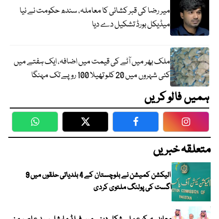
میر رضا کی قبر کشائی کا معاملہ، سندھ حکومت نے نیا
میڈیکل بورڈ تشکیل دے دیا
ملک بھر میں آٹے کی قیمت میں اضافہ، ایک ہفتے میں
کئی شہروں میں 20 کلو تھیلا 100 روپے تک مہنگا
ہمیں فالو کریں
WhatsApp
Twitter
Facebook
Faceboo
متعلقہ خبریں
الیکشن کمیشن نے بلوچستان کے 4 بلدیاتی حلقوں میں 9
اگست کی پولنگ ملتوی کردی