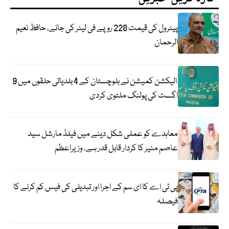
پیٹرول کی قیمت 228 روپے فی لیٹر کی جائے، حافظ نعیم
الرحمان
الیکشن کمیشن نے بلوچستان کے 4 بلدیاتی حلقوں میں 9
اگست کی پولنگ ملتوی کردی
معاہدے کو عملی شکل دینے میں فیلڈ مارشل سید
عاصم منیر کا کردار قابل قدر ہے، وزیراعظم
پی ٹی اے کا ای سم کے اجرا اور تبدیلی کی فیس کم کرنے کا
فیصلہ