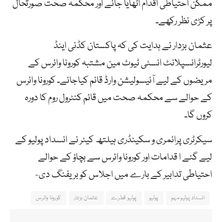
ممکن احتیاطی اقدام اٹھایا جائے اور محکمہ صحت صورتحال
پر کڑی نظر رکھے۔
عثمان بزدار نے ہدایت کی کہ پاکستان کڈنی اینڈ
لیورٹرانسپلانٹ انسٹی ٹیوٹ مین مشتبہ کورونا وائرس کے
مریضوں کے لیے آئیسولیشن وارڈ قائم کیاجائے۔ کورونا وائرس
کے حوالے سے محکمہ صحت میں قائم کنٹرول روم کا دورہ
کروں گا۔
سیکرٹری پرائمری و سکینڈری ہیلتھ کیئر نے انسداد پولیو کے
لیے گئے ا قدامات اور کورونا وائرس سے بچاؤ کے حوالے
احتیاطی تدابیر کے بارے میں اجلاس کو بریفنگ دی-
انسداد پولیو مہم
پولیو
پولیو قطرے
عثمان بزدار
کورونا وائرس