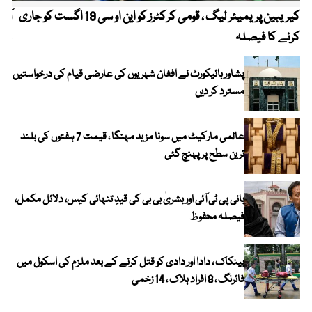
کیریبین پریمیئر لیگ ، قومی کرکٹرز کو این او سی 19 اگست کو جاری
آز
کرنے کا فیصلہ
چھی
پشاور ہائیکورٹ نے افغان شہریوں کی عارضی قیام کی درخواستیں
مسترد کر دیں
عالمی مارکیٹ میں سونا مزید مہنگا ، قیمت 7 ہفتوں کی بلند
ترین سطح پر پہنچ گئی
بانی پی ٹی آئی اور بشریٰ بی بی کی قیدِ تنہائی کیس، دلائل مکمل،
فیصلہ محفوظ
بینکاک ، دادا اور دادی کو قتل کرنے کے بعد ملزم کی اسکول میں
فائرنگ ، 8 افراد ہلاک ، 14 زخمی