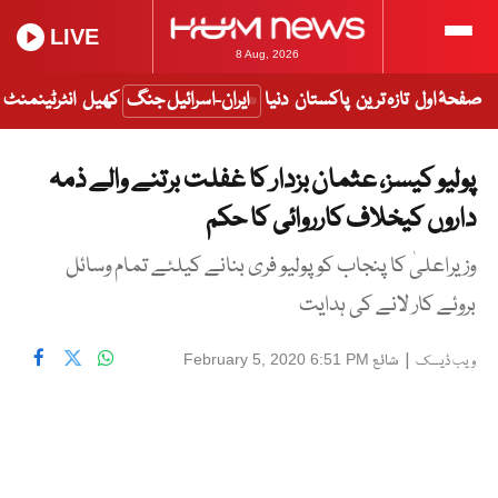
LIVE
8 Aug, 2026
صفحۂ اول
تازہ ترین
پاکستان
دنیا
ایران-اسرائیل جنگ
کھیل
انٹرٹینمنٹ
پولیو کیسز، عثمان بزدار کا غفلت برتنے والے ذمہ
داروں کیخلاف کارروائی کا حکم
وزیراعلیٰ کا پنجاب کو پولیو فری بنانے کیلئے تمام وسائل
بروئے کار لانے کی ہدایت
|
شائع
February 5, 2020 6:51 PM
ویب ڈیسک