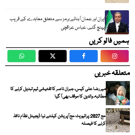
ایران اور عمان آبنائے ہرمز سے متعلق معاہدے کے قریب
پہنچ گئے، عباس عراقچی
ہمیں فالو کریں
WhatsApp
Twitter
Facebook
Faceboo
متعلقہ خبریں
میر رضا علی کیس، جبران ناصر کا تفتیشی ٹیم تبدیل کرنے کا
مطالبہ، والدین کا موقف بھی آ گیا
حج 2027: پرائیویٹ حج آپریشن کیلئے نیا ڈیجیٹل نظام نافذ
کرنے کا فیصلہ