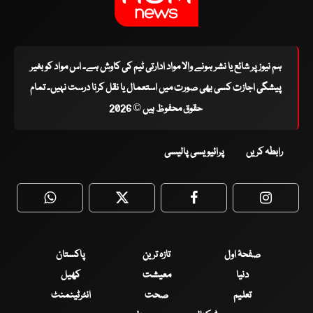
ہم نیوز پر شائع یا نشر ہونے والا مواد ادارتی ٹیم کی کاوش ہے۔ اس مواد کو بغیر
پیشگی اجازت کسی بھی صورت میں استعمال یا نقل کرنا درست نہیں۔ تمام
حقوق محفوظ ہیں © 2026
رابطہ کریں
پرائیویسی پالیسی
WhatsApp
Twitter
Facebook
Faceboo
صفحۂ اول
تازہ ترین
پاکستان
دنیا
معیشت
کھیل
تعلیم
صحت
انٹرٹینمنٹ