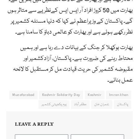
بھارت میں 50 کروڑ افراد آر ایس ایس کےنظریے سے متاثر ہوں
گے۔ پاکستان کے وزیراعظم نے کہا کہ دنیا مسئلہ کشمیر پر
نظر رکھے ہوئے ہے اور بھارت کو عالمی دباؤ کا سامنا ہے۔
بھارت بوکھلا کر جنگ کے بیانات دے رہا ہے اور ہمیں
محتاط رہنے کی ضرورت ہے۔ پاکستان، آزادکشمیر اور
مقبوضہ کشمیر کی حریت قیادت مل کر مستقبل کا لائحہ
عمل بنائے۔
Muzafarabad
Kashmir Solidarity Day
Kashmir
Imran khan
پاکستان
عمران خان
مظفر آباد
یوم یکجہتی کشمیر
LEAVE A REPLY