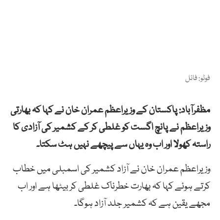
فوٹو: فائل
مظفرآباد: پاکستان کے وزیراعظم عمران خان نے کہا کہ بھارتی
وزیراعظم نے پانچ اگست کو غلطی کر کے کشمیر کی آزادی کا
راستہ کھولا اور اب وہ یہاں سے پیچھے نہیں ہٹ سکتا۔
وزیراعظم عمران خان نے آزاد کشمیر کی اسمبلی میں خطاب
کرتے ہوئے کہا کہ بھارت خطرناک غلطی کر بیٹھا ہے اور اب
مجھے یقین ہے کہ کشمیر جلد آزاد ہوگا۔