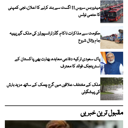
میٹرو بس سروس 11 اگست سے بند کرنے کا اعلان، نجی کمپنی
کا حتمی نوٹس
حکومت سے مذاکرات ناکام، گڈز ٹرانسپورٹرز کی ملک گیر پہیہ
جام ہڑتال شروع
پاک سعودی ترکیہ دفاعی معاہدہ، بھارت بھی پاکستان کے
اسٹریٹجک فوائد کا معترف
ملک کے مختلف علاقوں میں گرج چمک کے ساتھ مزید بارش
کی پیشگوئی
مقبول ترین خبریں