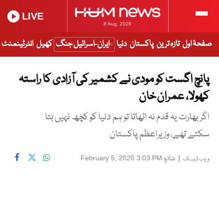
LIVE
8 Aug, 2026
صفحۂ اول
تازہ ترین
پاکستان
دنیا
ایران-اسرائیل جنگ
کھیل
انٹرٹینمنٹ
پانچ اگست کو مودی نے کشمیر کی آزادی کا راستہ
کھولا، عمران خان
اگر بھارت یہ قدم نہ اٹھاتا تو ہم دنیا کو کچھ نہیں بتا
سکتے تھے، وزیراعظم پاکستان
|
شائع
February 5, 2020 3:03 PM
ویب ڈیسک