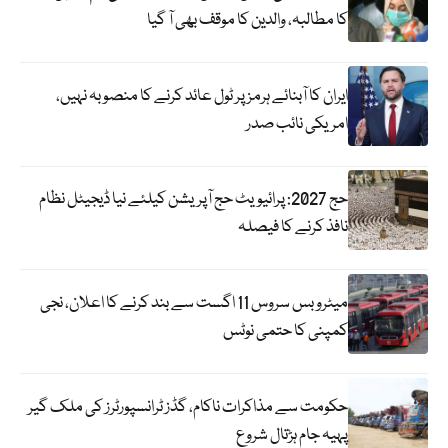
کا مطالبہ، والدین کا موقف بھی آ گیا
ایران کا آبنائے ہرمز پر ٹول عائد کرنے کا منصوبہ نہیں،
امریکی نائب صدر
حج 2027: پرائیویٹ حج آپریشن کیلئے نیا ڈیجیٹل نظام
نافذ کرنے کا فیصلہ
میٹرو بس سروس 11 اگست سے بند کرنے کا اعلان، نجی
کمپنی کا حتمی نوٹس
حکومت سے مذاکرات ناکام، گڈز ٹرانسپورٹرز کی ملک گیر
پہیہ جام ہڑتال شروع