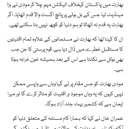
بھارت میں پاکستان کیخلاف الیکشن مہم چلا کر مودی نے بڑا
مینڈیٹ لیا جس کے بل بوتے پر پانچ اگست والا قدم اٹھایا۔ اگر
بھارت یہ قدم نہ اٹھاتا تو ہم دنیا کو کچھ نہیں بتا سکتے تھے۔
ان کا کہنا تھا کہ بھارت نے مسلمانوں کے علاوہ تمام اقلیتوں
کا مستقبل خطرے میں ڈال دیا ہے، قوم پرستی کا جن جب
بھی بوتل سے نکلتا ہے اس کے بعد ہمیشہ خون خرابہ ہوتا
ہے۔
مودی بھارت کو جس مقام پر لے گیا وہاں سے واپسی ممکن
نہیں کیوں کہ یہ وہاں موجود ہر اقلیت کو متاثر کرے گا اور میرا
ایمان ہے کہ کشمیر بہت جلد آزاد ہوگا۔
عمران خان نے کہا کہ ہمارا کام مسئلہ کے متعلق دنیا کو
آگاہ رکھنا ہے اور بھارت کے حالات مستقبل میں بگڑیں گے۔