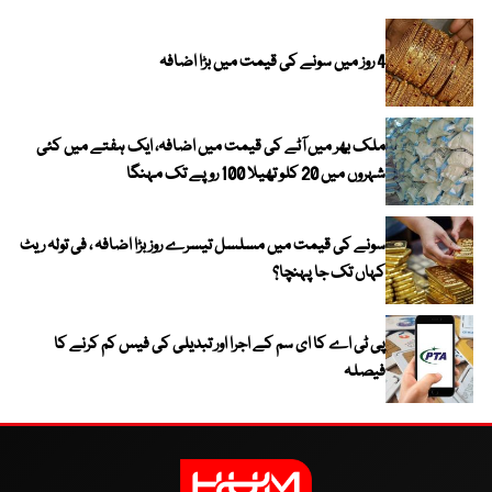
4 روز میں سونے کی قیمت میں بڑا اضافہ
ملک بھر میں آٹے کی قیمت میں اضافہ، ایک ہفتے میں کئی
شہروں میں 20 کلو تھیلا 100 روپے تک مہنگا
سونے کی قیمت میں مسلسل تیسرے روز بڑا اضافہ ، فی تولہ ریٹ
کہاں تک جا پہنچا؟
پی ٹی اے کا ای سم کے اجرا اور تبدیلی کی فیس کم کرنے کا
فیصلہ