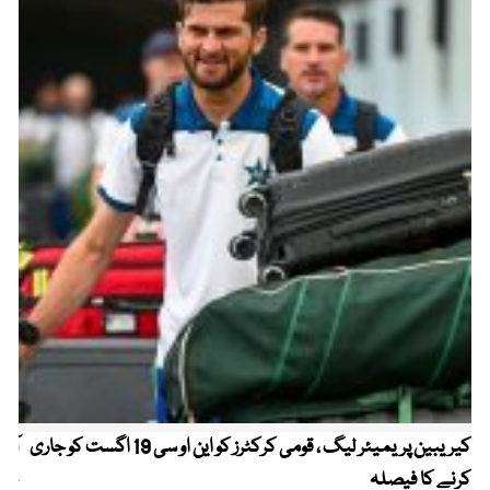
کیریبین پریمیئر لیگ ، قومی کرکٹرز کو این او سی 19 اگست کو جاری
آز
کرنے کا فیصلہ
چھی