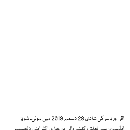
اقرا اور یاسر کی شادی 28 دسمبر 2019 میں ہوئی۔ شوبز
انڈسٹری سے تعلق رکھنے والی یہ جوڑی اکثر اپنی دلچسپ