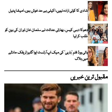
شادی کا کوئی ارادہ نہیں، اکیلی بے حد خوش ہوں، امیشا پٹیل
دھوکا دہی کیس ، بھارتی عدالت نے سلمان خان اور ان کی بہن کو
طلب کر لیا
ہالی ووڈ فلم ’باربی‘ کی میک اپ آرٹسٹ ایوا گلیز ٹریفک حادثے
میں ہلاک
مقبول ترین خبریں