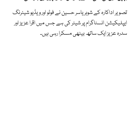
تصویر اداکارہ کے شوہر یاسر حسین نے فوٹو اور ویڈیو شیئرنگ
ایپلیکیشن انسٹاگرام پر شیئر کی ہے جس میں اقرا عزیز اور
سدرہ عزیز ایک ساتھ بیٹھی مسکرا رہی ہیں۔