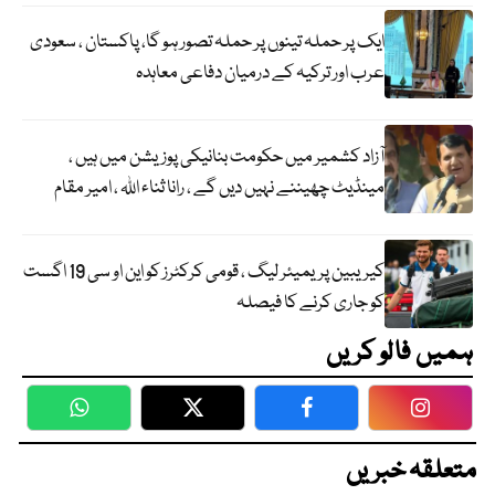
ایک پر حملہ تینوں پر حملہ تصور ہو گا، پاکستان ، سعودی
عرب اور ترکیہ کے درمیان دفاعی معاہدہ
آزاد کشمیر میں حکومت بنانیکی پوزیشن میں ہیں ،
مینڈیٹ چھیننے نہیں دیں گے ، رانا ثناء اللہ ، امیر مقام
کیریبین پریمیئر لیگ ، قومی کرکٹرز کو این او سی 19 اگست
کو جاری کرنے کا فیصلہ
ہمیں فالو کریں
WhatsApp
Twitter
Facebook
Faceboo
متعلقہ خبریں