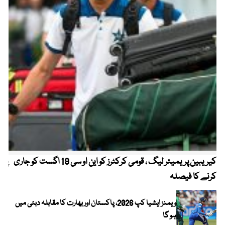
کیریبین پریمیئر لیگ ، قومی کرکٹرز کو این او سی 19 اگست کو جاری
پیٹ
کرنے کا فیصلہ
ویمنز ایشیا کپ 2026، پاکستان اور بھارت کا مقابلہ دبئی میں
ہو گا