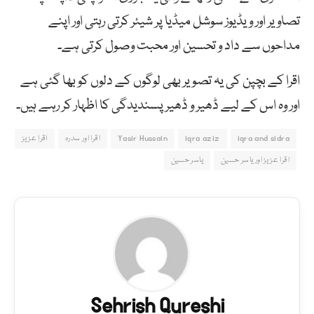
تصاویر اور ویڈیوز سوشل میڈیا پر شیئر کرتی رہتی اور اپنے
مداحوں سے داد و تحسین اور محبت وصول کرتی ہے۔
اقرا کے بچپن کی یہ تصویر بھی لوگوں کے دلوں کو بھا گئی ہے
اور وہ اس کے لیے ڈھیر و ڈھیر پسندیدگی کا اظہار کر رہے ہیں۔
iqra and sidra
iqra aziz
Yasir Hussain
اقرا اور سدرہ
اقرا عزیز
اقرا عزیز اور یاسر حسین
یاسر حسین
Sehrish Qureshi