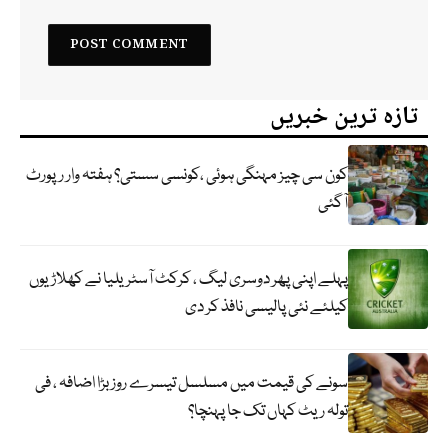
تازہ ترین خبریں
کون سی چیز مہنگی ہوئی ،کونسی سستی؟ ہفتہ وار رپورٹ
آگئی
پہلے اپنی پھر دوسری لیگ ، کرکٹ آسٹریلیا نے کھلاڑیوں
کیلئے نئی پالیسی نافذ کر دی
سونے کی قیمت میں مسلسل تیسرے روز بڑا اضافہ ، فی
تولہ ریٹ کہاں تک جا پہنچا؟