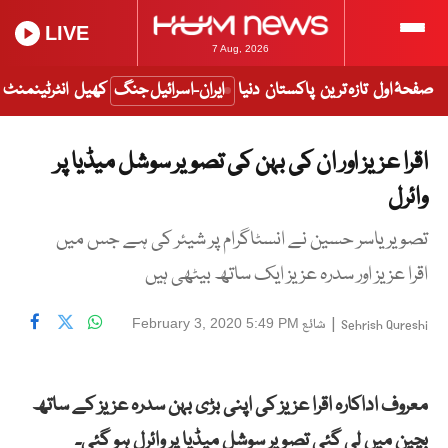
LIVE
7 Aug, 2026
صفحۂ اول
تازہ ترین
پاکستان
دنیا
ایران-اسرائیل جنگ
کھیل
انٹرٹینمنٹ
اقرا عزیز اور ان کی بہن کی تصویر سوشل میڈیا پر
وائرل
تصویر یاسر حسین نے انسٹاگرام پر شیئر کی ہے جس میں
اقرا عزیز اور سدرہ عزیز ایک ساتھ بیٹھی ہیں
|
شائع
February 3, 2020 5:49 PM
Sehrish Qureshi
معروف اداکارہ اقرا عزیز کی اپنی بڑی بہن سدرہ عزیز کے ساتھ
بچپن میں لی گئی تصویر سوشل میڈیا پر وائرل ہو گئی۔