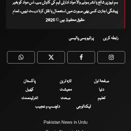
ہم نیوز پر شائع یا نشر ہونے والا مواد ادارتی ٹیم کی کاوش ہے۔ اس مواد کو بغیر
پیشگی اجازت کسی بھی صورت میں استعمال یا نقل کرنا درست نہیں۔ تمام
حقوق محفوظ ہیں © 2026
رابطہ کریں
پرائیویسی پالیسی
WhatsApp
Twitter
Facebook
Faceboo
صفحۂ اول
تازہ ترین
پاکستان
دنیا
معیشت
کھیل
تعلیم
صحت
انٹرٹینمنٹ
ٹیکنالوجی
دلچسپ و عجیب
Pakistan News in Urdu