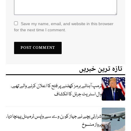
Save my name, email, and website in this browser
for the next time I comment.
تازہ ترین خبریں
ٹرمپ آبنائے ہرمز کھلنے پر فتح کا اعلان کرنے والے تھے،
وال اسٹریٹ جرنل کا انکشاف
شرارتی بچے نے جہاز کو رن وے سے واپس ٹرمینل پہنچا دیا،
پرواز منسوخ