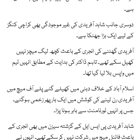
ہے۔
دوسری جانب شاہد آفریدی کی غیر موجودگی بھی کراچی کنگز
کے لیے ایک بڑا جھٹکا ہے۔
آفریدی گھٹنے کی انجری کے باعث کچھ لیگ میچز نہیں
کھیل سکے تھے۔ تاہم ڈاکٹر کی ہدایت کے مطابق انہیں ٹیم
میں واپس بلا لیا گیا تھا۔
اسلام آباد کے خلاف دبئی میں کھیلے گئے پلے آف میچ میں
آفریدی رن لینے کی کوشش میں ایک بار پھر زخمی ہوگئے۔
جس پر انہیں ٹورنامنٹ سے باہر ہونا پڑا۔
شاہد آفریدی پی ایس ایل کے گزشتہ سیزن میں بھی انجری کے
باعث فائنل میچ میں شرکت نہیں کر سکے تھے۔ انہوں نے