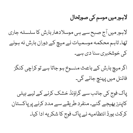
لاہور میں موسم کی صورتحال
لاہور میں آج صبح سے ہی موسلادھار بارش کا سلسلہ جاری
تھا۔ تاہم محکمہ موسمیات نے میچ کے دوران بارش نہ ہونے
کی خوشخبری سنا دی ہے۔
اگر میچ بارش کے باعث منسوخ ہو جاتا ہے تو کراچی کنگز
فائنل میں پہنچ جائے گی۔
پاک فوج کی جانب سے گراؤنڈ خشک کرنے کے لیے ہیلی
کاپٹرز بھیجے گئے۔ منفرد طریقے سے مدد کرنے پر پاکستان
کرکٹ بورڈ انتظامیہ نے پاک فوج کا شکریہ ادا کیا۔