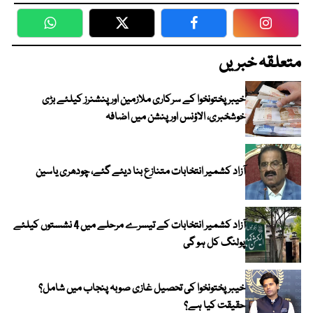
WhatsApp
Twitter
Facebook
Faceboo
متعلقہ خبریں
خیبرپختونخوا کے سرکاری ملازمین اور پنشنرز کیلئے بڑی
خوشخبری، الاؤنس اور پنشن میں اضافہ
آزاد کشمیر انتخابات متنازع بنا دیئے گئے، چودھری یاسین
آزاد کشمیر انتخابات کے تیسرے مرحلے میں 4 نشستوں کیلئے
پولنگ کل ہو گی
خیبر پختونخوا کی تحصیل غازی صوبہ پنجاب میں شامل؟
حقیقت کیا ہے؟