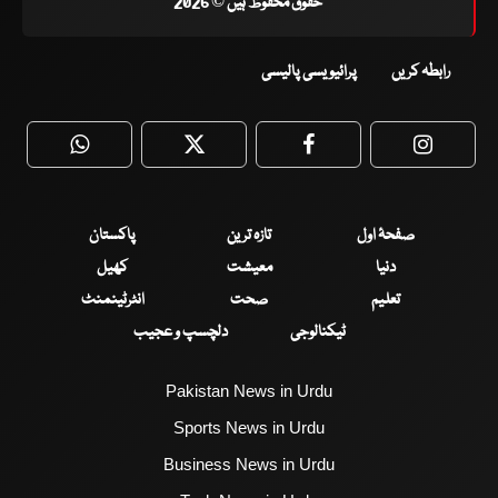
حقوق محفوظ ہیں © 2026
رابطہ کریں
پرائیویسی پالیسی
WhatsApp
Twitter
Facebook
Faceboo
صفحۂ اول
تازہ ترین
پاکستان
دنیا
معیشت
کھیل
تعلیم
صحت
انٹرٹینمنٹ
ٹیکنالوجی
دلچسپ و عجیب
Pakistan News in Urdu
Sports News in Urdu
Business News in Urdu