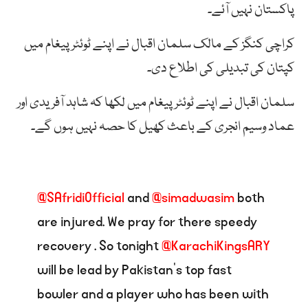
پاکستان نہیں آئے۔
کراچی کنگز کے مالک سلمان اقبال نے اپنے ٹوئٹر پیغام میں
کپتان کی تبدیلی کی اطلاع دی۔
سلمان اقبال نے اپنے ٹوئٹر پیغام میں لکھا کہ شاہد آفریدی اور
عماد وسیم انجری کے باعث کھیل کا حصہ نہیں ہوں گے۔
@SAfridiOfficial
and
@simadwasim
both
are injured. We pray for there speedy
recovery . So tonight
@KarachiKingsARY
will be lead by Pakistan’s top fast
bowler and a player who has been with