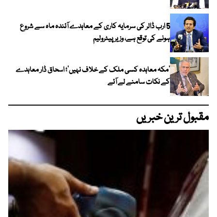
5 ارب ڈالر کی سرمایہ کاری کے معاہدے آئندہ ماہ سے شروع
ہونے کی توقع ہے، وزیر پیٹرولیم
‘مکہ معاہدہ کسی ملک کے خلاف نہیں’؛ اسحاق ڈار معاہدے
کے نکات سامنے لے آئے
مقبول ترین خبریں