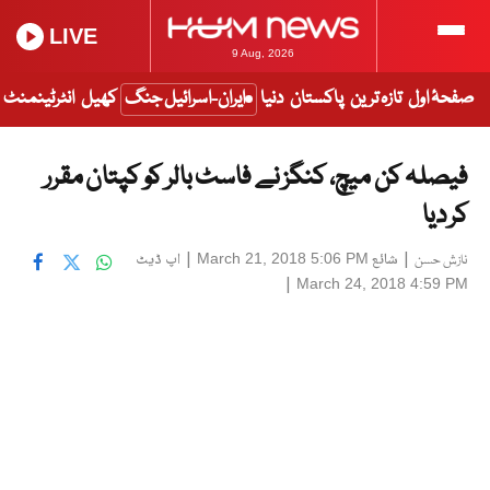
LIVE
9 Aug, 2026
صفحۂ اول
تازہ ترین
پاکستان
دنیا
ایران-اسرائیل جنگ
کھیل
انٹرٹینمنٹ
فیصلہ کن میچ، کنگز نے فاسٹ بالر کو کپتان مقرر
کر دیا
|
شائع
|
اپ ڈیٹ
March 21, 2018 5:06 PM
نازش حسن
|
March 24, 2018 4:59 PM