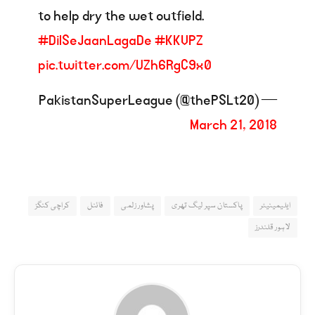
to help dry the wet outfield.
#DilSeJaanLagaDe
#KKVPZ
pic.twitter.com/UZh6RgC9x0
— PakistanSuperLeague (@thePSLt20)
March 21, 2018
ایلیمینیٹر
پاکستان سپر لیگ تھری
پشاور زلمی
فائنل
کراچی کنگز
لاہور قلندرز