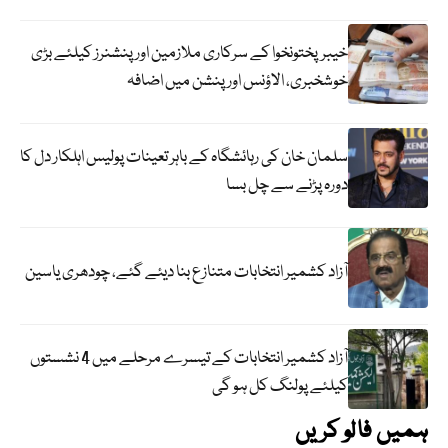
خیبرپختونخوا کے سرکاری ملازمین اور پنشنرز کیلئے بڑی
خوشخبری، الاؤنس اور پنشن میں اضافہ
سلمان خان کی رہائشگاہ کے باہر تعینات پولیس اہلکار دل کا
دورہ پڑنے سے چل بسا
آزاد کشمیر انتخابات متنازع بنا دیئے گئے، چودھری یاسین
آزاد کشمیر انتخابات کے تیسرے مرحلے میں 4 نشستوں
کیلئے پولنگ کل ہو گی
ہمیں فالو کریں