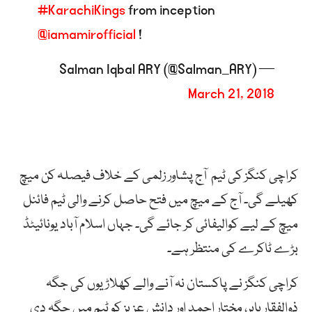
#KarachiKings
from inception
@iamamirofficial
!
— Salman Iqbal ARY (@Salman_ARY)
March 21, 2018
کراچی کنگز کی ٹیم آج پشاور زلمی کے خلاف فیصلہ کن میچ
کھیلے گی۔ آج کے میچ میں فتح حاصل کرنے والی ٹیم فائنل
میچ کے لیے کوالیفائی کر جائے گی۔ جہاں اسلام آباد یونائیٹڈ
بڑے ٹاکرے کی منتظر ہے۔
کراچی کنگز نے پاکستان نہ آنے والے کھلاڑیوں کی جگہ
ذوالفقار بابر، مختار احمد اور دانش عزیز کو ٹیم میں جگہ دی