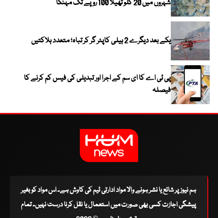
شہروں میں 20 کلو تھیلا 100 روپے تک مہنگا
یکے بعد دیگرے 2 ہیلی کاپٹر گر کر تباہ؛ متعدد ہلاکتیں
پی ٹی اے کا ای سم کے اجرا اور تبدیلی کی فیس کم کرنے کا
فیصلہ
ہم نیوز پر شائع یا نشر ہونے والا مواد ادارتی ٹیم کی کاوش ہے۔ اس مواد کو بغیر
پیشگی اجازت کسی بھی صورت میں استعمال یا نقل کرنا درست نہیں۔ تمام