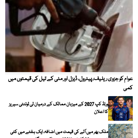
عوام کو جزوی ریلیف، پیٹرول، ڈیزل اور مٹی کے تیل کی قیمتوں میں
4 روز میں سونے کی قیمت میں بڑا اضافہ
کمی
ورلڈ کپ 2027 کے میزبان ممالک کے درمیان ٹی ٹوئنٹی سیریز
کا اعلان
ملک بھر میں آٹے کی قیمت میں اضافہ، ایک ہفتے میں کئی