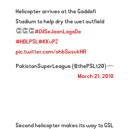
Helicopter arrives at the Gaddafi
Stadium to help dry the wet outfield
👏👏👏
#DilSeJaanLagaDe
#HBLPSL
#KKvPZ
pic.twitter.com/ohbSxsvkHA
— PakistanSuperLeague (@thePSLt20)
March 21, 2018
Second helicopter makes its way to GSL