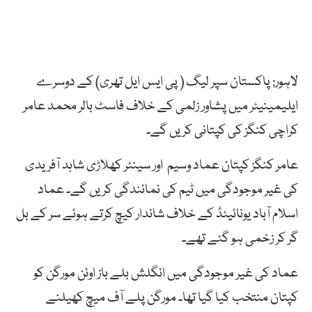
لاہور: پاکستان سپر لیگ ( پی ایس ایل تھری) کے دوسرے
ایلیمینیٹر میں پشاور زلمی کے خلاف فاسٹ بالر محمد عامر
کراچی کنگز کی کپتانی کریں گے۔
عامر کنگز کپتان عماد وسیم اور سینئر کھلاڑی شاہد آفریدی
کی غیر موجودگی میں ٹیم کی نمائندگی کریں گے۔ عماد
اسلام آباد یونائیٹڈ کے خلاف شاندار کیچ کرتے ہوئے سر کے بل
گر کر زخمی ہو گئے تھے۔
عماد کی غیر موجودگی میں انگلش بلے باز اوئن مورگن کو
کپتان منتخب کیا گیا تھا۔ مورگن پلے آف میچ کھیلنے