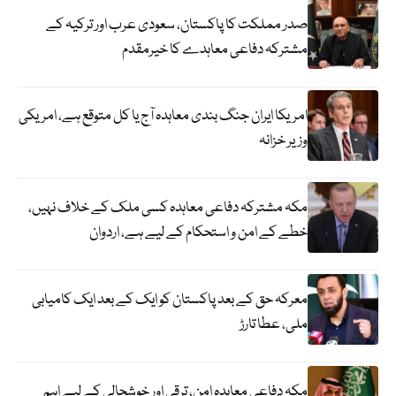
صدر مملکت کا پاکستان، سعودی عرب اور ترکیہ کے
مشترکہ دفاعی معاہدے کا خیرمقدم
امریکا ایران جنگ بندی معاہدہ آج یا کل متوقع ہے، امریکی
وزیر خزانہ
مکہ مشترکہ دفاعی معاہدہ کسی ملک کے خلاف نہیں،
خطے کے امن و استحکام کے لیے ہے، اردوان
معرکہ حق کے بعد پاکستان کو ایک کے بعد ایک کامیابی
ملی، عطا تارڑ
مکہ دفاعی معاہدہ امن، ترقی اور خوشحالی کے لیے اہم