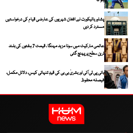
ہو گا
پشاور ہائیکورٹ نے افغان شہریوں کی عارضی قیام کی درخواستیں
مسترد کر دیں
عالمی مارکیٹ میں سونا مزید مہنگا ، قیمت 7 ہفتوں کی بلند
ترین سطح پر پہنچ گئی
بانی پی ٹی آئی اور بشریٰ بی بی کی قیدِ تنہائی کیس، دلائل مکمل،
فیصلہ محفوظ