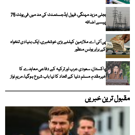
بجلی مزید مہنگی، فیول ایڈجسٹمنٹ کی مد میں فی یونٹ 75
پیسے اضافہ
پی آئی اے ملازمین کیلئے بڑی خوشخبری، ایک بنیادی تنخواہ
کے برابر بونس منظور
پاکستان، سعودی عرب اور ترکیہ کے دفاعی معاہدے کا
خیرمقدم، مسلم دنیا کے اتحاد کا نیا باب شروع ہوگیا، مریم نواز
مقبول ترین خبریں