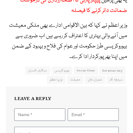
یہ بھی پڑھیں
پیپلز پارٹی کا آصف زرداری کی درخواست
ضمانت دائر کرنے کا فیصلہ
وزیر اعظم نے کہا کہ بین الاقوامی ادارے بھی ملکی معیشت
میں آنے والی بہتری کا اعتراف کر رہے ہیں اب ضروری ہے
بیوروکریسی طرز حکومت اور عوام کی فلاح و بہبود کے ضمن
میں اپنا بھرپورکردار ادا کرے۔
bureaucracy
Imran khan
بیوروکریسی
سرکاری افسران
سرمایہ کار
عمران خان
معیشت
وزیر اعظم
LEAVE A REPLY