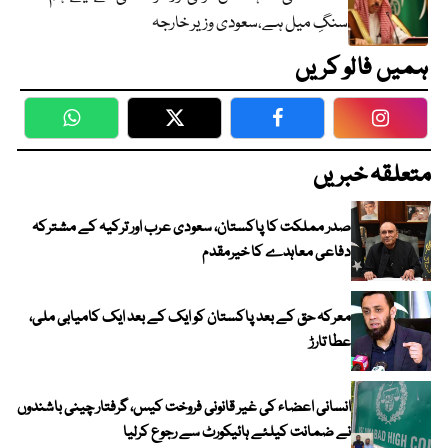
سنگِ میل ہے،سعودی وزیر خارجہ
ہمیں فالو کریں
WhatsApp
Twitter
Facebook
Faceboo
متعلقہ خبریں
صدر مملکت کا پاکستان، سعودی عرب اور ترکیہ کے مشترکہ
دفاعی معاہدے کا خیرمقدم
معرکہ حق کے بعد پاکستان کو ایک کے بعد ایک کامیابی ملی،
عطا تارڑ
انسانی اعضاء کی غیر قانونی فروخت کیس، گرفتار چینی باشندوں
نے ضمانت کیلئے ہائیکورٹ سے رجوع کرلیا