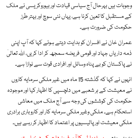
وجوہات ہیں بہرحال آج سیاسی قیادت اور بیوروکریسی نے ملک
کے مستقبل کا تعین کرنا ہے، یہاں نئی سوچ اور بہتر طرز
حکومت کی ضرورت ہے۔
عمران خان نے افسران کو ہدایت دیتے ہوئے کہا کہ آپ اپنی
ذمہ داریاں جہاد اور قومی فریضہ سمجھ کر ادا کریں، اللہ تعالیٰ
نے پاکستان کو بے پناہ وسائل اور افرادی قوت سے نوازا ہے۔
انہوں نے کہا کہ گذشتہ 15 ماہ میں غیر ملکی سرمایہ کاروں
نے معیشت کے ہر شعبے میں دلچسپی کا اظہار کیا اور موجودہ
حکومت کی کوششوں کی وجہ سے آج ملک میں معاشی
استحکام ہے۔ ملکی وغیر ملکی سرمایہ کار اور کاروباری برادری
ملکی معیشت اور پالیسیوں پر اعتماد کا اظہار کر رہے ہیں۔