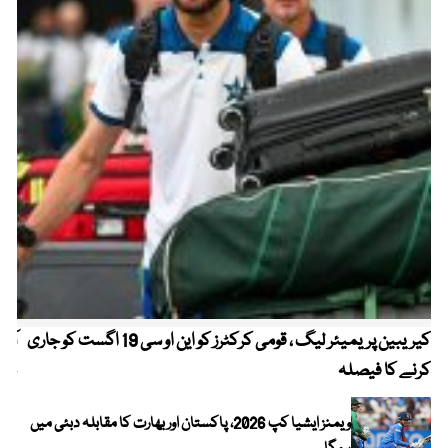
کیریبین پریمیئر لیگ ، قومی کرکٹرز کو این او سی 19 اگست کو جاری
آز
کرنے کا فیصلہ
چھی
ویمنز ایشیا کپ 2026، پاکستان اور بھارت کا مقابلہ دبئی میں