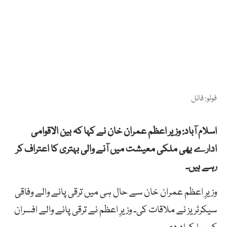
فوٹو: فائل
اسلام آباد: وزیر اعظم عمران خان نے کہا کہ بین الاقوامی
ادارے بھی ملکی معیشت میں آنے والی بہتری کا اعتراف کر
رہے ہیں۔
وزیرِ اعظم عمران خان سے حال ہی میں ترقی پانے والے وفاقی
سیکرٹریز نے ملاقات کی۔ وزیرِ اعظم نے ترقی پانے والے افسران