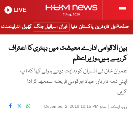
LIVE
7 Aug, 2026
صفحۂ اول
تازہ ترین
پاکستان
دنیا
ایران-اسرائیل جنگ
کھیل
انٹرٹینمنٹ
بین الاقوامی ادارے معیشت میں بہتری کا اعتراف
کر رہے ہیں، وزیر اعظم
عمران خان نے افسران کو ہدایت دیتے ہوئے کہا کہ آپ
اپنی ذمہ داریاں جہاد اور قومی فریضہ سمجھ کر ادا
کریں۔
|
شائع
December 2, 2019 10:15 PM
ویب ڈیسک