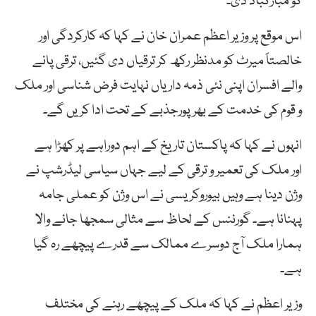
کو مبارکباد دی۔
اس موقع پر وزیر اعظم عمران خان نے کہا کہ کارکردگی اور
خالصتاً میرٹ کو مدنظر رکھ کر ترقیاں دی گئیں، ترقی پانے
والے افسران اپنی نئی ذمہ داریاں نہایت فرض شناسی اور ملک
و قوم کی خدمت کے بھرپورجذبے کے تحت ادا کریں گے۔
انہوں نے کہا کہ پاکستان تاریخ کے اہم دوراہے پر کھڑا ہے
اور ملک کی تعمیر و ترقی کے لیے جہاں سیاسی لیڈرشپ نے
وژن دینا ہے وہیں بیوروکریسی نے اس وژن کو عملی جامہ
پہنانا ہے۔ گورننس کے لحاظ سے مثالی سمجھا جانے والا
ہمارا ملک آج دوسرے ممالک سے قدرے پیچھے رہ گیا
ہے۔
وزیر اعظم نے کہا کہ ملک کے پیچھے رہنے کی مختلف