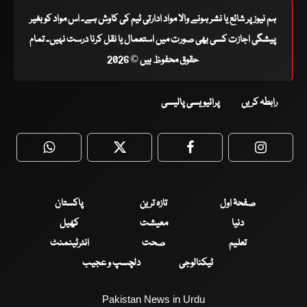
ہم نیوز پر شائع یا نشر ہونے والا مواد ادارتی ٹیم کی کاوش ہے۔ اس مواد کو بغیر
پیشگی اجازت کسی بھی صورت میں استعمال یا نقل کرنا درست نہیں۔ تمام
حقوق محفوظ ہیں © 2026
رابطہ کریں
پرائیویسی پالیسی
WhatsApp
Twitter
Facebook
Faceboo
صفحۂ اول
تازہ ترین
پاکستان
دنیا
معیشت
کھیل
تعلیم
صحت
انٹرٹینمنٹ
ٹیکنالوجی
دلچسپ و عجیب
Pakistan News in Urdu