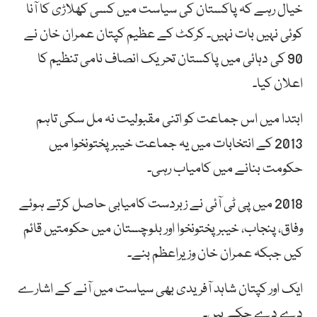
خیال رہے کہ پاکستان کی سیاست میں کسی کھلاڑی کا آنا
کوئی نہیں بات نہیں۔ کرکٹ کے عظیم کپتان عمران خان نے
90 کی دہائی میں پاکستان تحریک انصاف نامی تنظیم کا
اعلان کیا۔
ابتدا میں اس جماعت کو اتنی مقبولیت نہ مل سکی تاہم
2013 کے انتخابات میں یہ جماعت خیبرپختونخوا میں
حکومت بنانے میں کامیاب رہی۔
2018 میں پی ٹی آئی نے زبردست کامیابی حاصل کرتے ہوئے
وفاق، پنجاب، خیبرپختونخوا اور بلوچستان میں حکومتیں قائم
کیں جبکہ عمران خان وزیراعظم بنے۔
ایک اور کپتان شاہد آفریدی بھی سیاست میں آنے کے اشارے
دے دے چکے ہیں۔