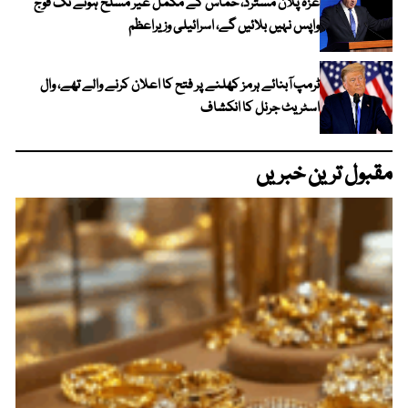
غزہ پلان مسترد، حماس کے مکمل غیر مسلح ہونے تک فوج
واپس نہیں بلائیں گے، اسرائیلی وزیراعظم
ٹرمپ آبنائے ہرمز کھلنے پر فتح کا اعلان کرنے والے تھے، وال
اسٹریٹ جرنل کا انکشاف
مقبول ترین خبریں