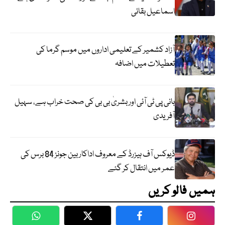
اسماعیل بقائی
آزاد کشمیر کے تعلیمی اداروں میں موسم گرما کی
تعطیلات میں اضافہ
بانی پی ٹی آئی اور بشریٰ بی بی کی صحت خراب ہے، سہیل
آفریدی
ڈیوکس آف ہیزرڈ کے معروف اداکار بین جونز 84 برس کی
عمر میں انتقال کر گئے
ہمیں فالو کریں
WhatsApp
Twitter
Facebook
Faceboo