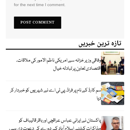
for the next time I comment.
تازہ ترین خبریں
وفاقی وزیر خزانہ سے امریکی ناظم الامور کی ملاقات،
اقتصادی تعاون پر تبادلہ خیال
سم کارڈ کے نام پر فراڈ، پی ٹی اے نے شہریوں کو خبردار کر
دیا
پاکستان نے ایرانی عباس عراقچی اورباقر قالیباف کو
مذاکرات کیلئے اسلام آباد کے دورے کی دعوت دی ہے،