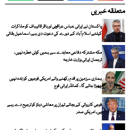
متعلقہ خبریں
پاکستان نے ایرانی عباس عراقچی اورباقر قالیباف کو مذاکرات
کیلئے اسلام آباد کے دورے کی دعوت دی ہے، اسماعیل بقائی
مکہ مشترکہ دفاعی معاہدے سے ہمیں کوئی خطرہ نہیں ،
ترجمان ایرانی وزارت خارجہ
ہماری سرزمین پر قدم رکھنے والے امریکی فوجیوں کو زندہ نہیں
چھوڑا جائے گا ، کمانڈر ایرانی فوج
فوجی کارروائی کے بجائے تہران پر معاشی دباؤ کو ترجیح دے رہے
ہیں، امریکی صدر