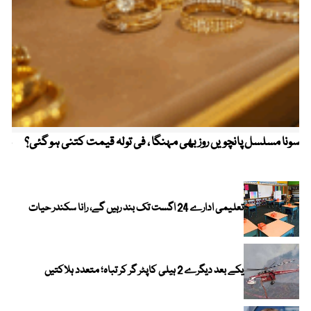
سونا مسلسل پانچویں روز بھی مہنگا ، فی تولہ قیمت کتنی ہو گئی؟
مکہ
ایر
تعلیمی ادارے 24 اگست تک بند رہیں گے، رانا سکندر حیات
یکے بعد دیگرے 2 ہیلی کاپٹر گر کر تباہ؛ متعدد ہلاکتیں