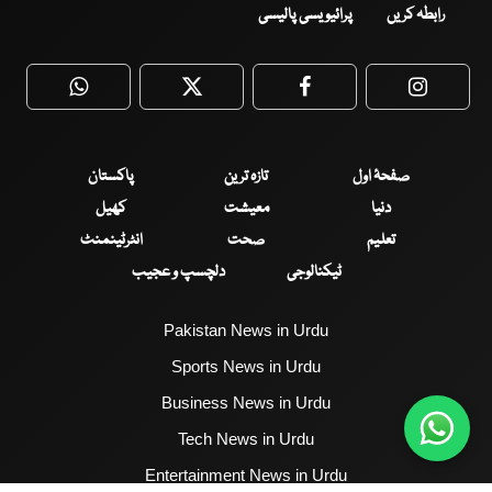
رابطہ کریں
پرائیویسی پالیسی
WhatsApp
Twitter
Facebook
Faceboo
صفحۂ اول
تازہ ترین
پاکستان
دنیا
معیشت
کھیل
تعلیم
صحت
انٹرٹینمنٹ
ٹیکنالوجی
دلچسپ و عجیب
Pakistan News in Urdu
Sports News in Urdu
Business News in Urdu
Tech News in Urdu
Entertainment News in Urdu