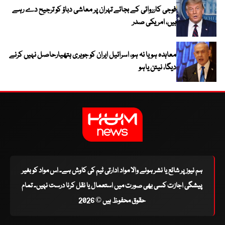
فوجی کارروائی کے بجائے تہران پر معاشی دباؤ کو ترجیح دے رہے
ہیں، امریکی صدر
معاہدہ ہو یا نہ ہو، اسرائیل ایران کو جوہری ہتھیارحاصل نہیں کرنے
دیگا، نیتن یاہو
ہم نیوز پر شائع یا نشر ہونے والا مواد ادارتی ٹیم کی کاوش ہے۔ اس مواد کو بغیر
پیشگی اجازت کسی بھی صورت میں استعمال یا نقل کرنا درست نہیں۔ تمام
حقوق محفوظ ہیں © 2026