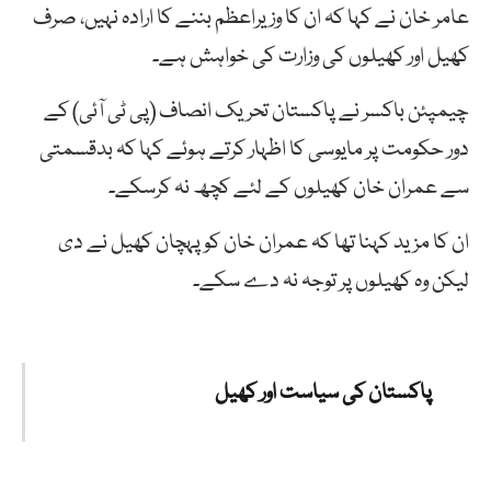
عامر خان نے کہا کہ ان کا وزیراعظم بننے کا ارادہ نہیں، صرف
کھیل اور کھیلوں کی وزارت کی خواہش ہے۔
چیمپئن باکسر نے پاکستان تحریک انصاف (پی ٹی آئی) کے
دور حکومت پر مایوسی کا اظہار کرتے ہوئے کہا کہ بدقسمتی
سے عمران خان کھیلوں کے لئے کچھ نہ کرسکے۔
ان کا مزید کہنا تھا کہ عمران خان کو پہچان کھیل نے دی
لیکن وہ کھیلوں پر توجہ نہ دے سکے۔
پاکستان کی سیاست اور کھیل