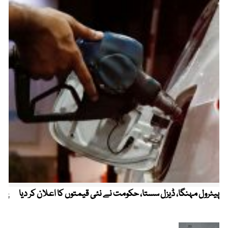
پیٹرول مہنگا، ڈیزل سستا، حکومت نے نئی قیمتوں کا اعلان کر دیا
پنج