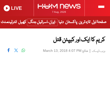
LIVE
7 Aug, 2026
صفحۂ اول
تازہ ترین
پاکستان
دنیا
ایران-اسرائیل جنگ
کھیل
انٹرٹینمنٹ
کریم کا ایک اور کیپٹن قتل
|
شائع
March 13, 2018 4:07 PM
ویب ڈیسک