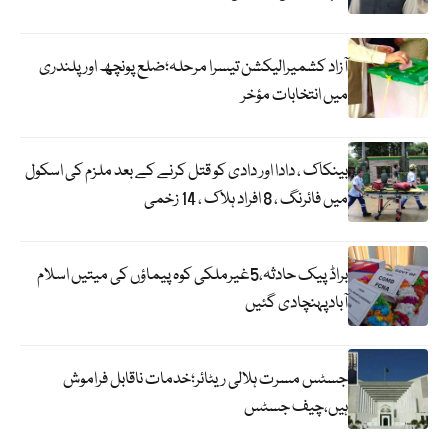
آزاد کشمیرالیکشن تیسرا مرحلہ؛ضلع پونچھ اور پلندری
میں انتخابات مؤخر
بینکاک ، دادا اور دادی کو قتل کرنے کے بعد ملزم کی اسکول
میں فائرنگ ، 8 افراد ہلاک ، 14 زخمی
براڈ پیک حادثہ،5غیرملکی کوہ پیماؤں کی میتیں اسلام
آبادپہنچادی گئیں
جسٹس مسرت ہلالی ریٹائر؛خدمات ناقابل فراموش
ہیں،چیف جسٹس