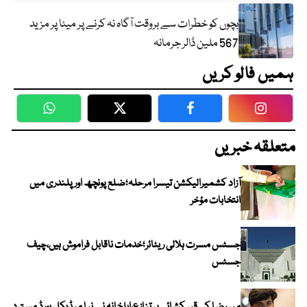
بچوں کو خطرات سے بروقت آگاہ نہ کرنے پر میٹا پر مزید
567 ملین ڈالر جرمانہ
ہمیں فالو کریں
WhatsApp
Twitter
Facebook
Faceboo
متعلقہ خبریں
آزاد کشمیرالیکشن تیسرا مرحلہ؛ضلع پونچھ اور پلندری میں
انتخابات مؤخر
جسٹس مسرت ہلالی ریٹائر؛خدمات ناقابل فراموش ہیں،چیف
جسٹس
میر رضا کی قبر کشائی پر تنازع،اہلخانہ نے نیا میڈیکل بورڈ مسترد