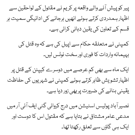
پیر کو پیش آنے والے واقعہ پر کریم نے مقتول کے لواحقین سے
اظہار ہمدردی کرتے ہوئے انھیں ہرجانے کی ادائیگی سمیت ہر
قسم کے تعاون کی یقین دہانی کرائی ہے۔
کمپنی نے متعلقہ حکام سے اپیل کی ہے کہ وہ قتل کی
بہیمانہ واردات کا فوری اور سخت نوٹس لیں۔
ایک ماہ سے بھی کم عرصے میں دوسرے کیپٹن کے قتل پر
اظہار تشویش ظاہر کرتے ہوئے کمپنی نے شہریوں کی حفاظت
یقینی بنانے کی ضرورت پربھی زور دیا ہے۔
نصیر آباد پولیس اسٹیشن میں درج کروائی گئی ایف آئی آر میں
مدعی عامر مشتاق نے بتایا ہے کہ مقتول اس کا دوست اور
ایک ہی گاؤں سے تعلق رکھتا تھا۔