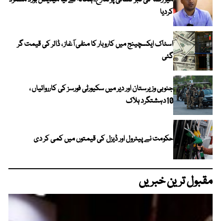
کردیا
اسٹاک ایکسچینج میں کاروبار کا منفی آغاز ، ڈالر کی قیمت گر
گئی
جنوبی وزیرستان اور دیر میں سکیورٹی فورسز کی کارروائیاں ،
10دہشتگرد ہلاک
حکومت نے پیٹرول اور ڈیزل کی قیمتوں میں کمی کر دی
مقبول ترین خبریں