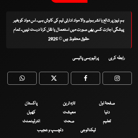
ہم نیوز پر شائع یا نشر ہونے والا مواد ادارتی ٹیم کی کاوش ہے۔ اس مواد کو بغیر
پیشگی اجازت کسی بھی صورت میں استعمال یا نقل کرنا درست نہیں۔ تمام
حقوق محفوظ ہیں © 2026
رابطہ کریں
پرائیویسی پالیسی
WhatsApp
Twitter
Facebook
Faceboo
صفحۂ اول
تازہ ترین
پاکستان
دنیا
معیشت
کھیل
تعلیم
صحت
انٹرٹینمنٹ
ٹیکنالوجی
دلچسپ و عجیب