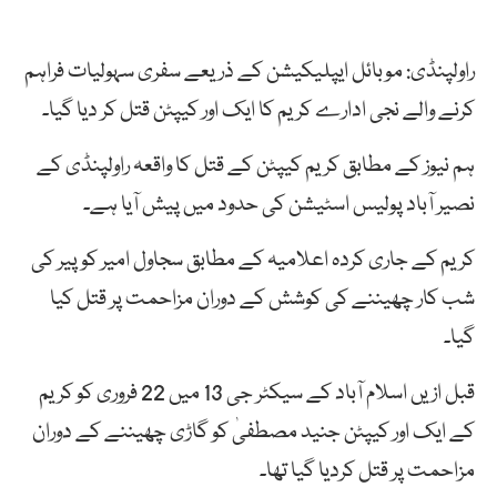
راولپنڈی: موبائل ایپلیکیشن کے ذریعے سفری سہولیات فراہم
کرنے والے نجی ادارے کریم کا ایک اور کیپٹن قتل کر دیا گیا۔
ہم نیوز کے مطابق کریم کیپٹن کے قتل کا واقعہ راولپنڈی کے
نصیر آباد پولیس اسٹیشن کی حدود میں پیش آیا ہے۔
کریم کے جاری کردہ اعلامیہ کے مطابق سجاول امیر کو پیر کی
شب کار چھیننے کی کوشش کے دوران مزاحمت پر قتل کیا
گیا۔
قبل ازیں اسلام آباد کے سیکٹر جی 13 میں 22 فروری کو کریم
کے ایک اور کیپٹن جنید مصطفیٰ کو گاڑی چھیننے کے دوران
مزاحمت پر قتل کردیا گیا تھا۔