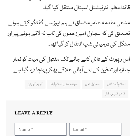
قائداعظم انٹرنیشنل اسپتال منتقل کیا گیا۔
مدعی مقدمہ عامر مشتاق نے ہم نیوز سے گفتگو کرتے ہوئے
تصدیق کی کہ سجاول امیر زخموں کی تاب نہ لاتے ہوئے پیر اور
منگل کی درمیانی شپ انتقال کر گیا تھا۔
اس رپورٹ کے فائل کئے جانے تک مقتول کی میت کو نماز
جنازہ اور تدفین کے لئے آبائی علاقے بھکر پہنچا دیا گیا ہے۔
اسلام آباد قتل
سجاول امیر
سیف سٹی اسلام آباد
کریم کیپٹن
کریم کیپٹن قتل
LEAVE A REPLY