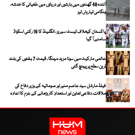
آئندہ 48 گھنٹوں میں بارشوں اور دریاؤں میں طغیانی کا خدشہ،
ہنگامی تیاریاں تیز
پاکستان کیخلاف ٹیسٹ سیریز ، انگلینڈ کا 16 رکنی اسکواڈ
سامنے آ گیا
عالمی مارکیٹ میں سونا مزید مہنگا ، قیمت 7 ہفتوں کی بلند
ترین سطح پر پہنچ گئی
فیلڈ مارشل سید عاصم منیر اور صومالیہ کے وزیر دفاع کی
ملاقات، دفاعی تعاون اور استعدادِ کار بڑھانے کے عزم کا اعادہ