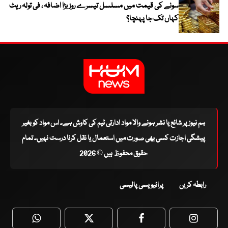
سونے کی قیمت میں مسلسل تیسرے روز بڑا اضافہ ، فی تولہ ریٹ
کہاں تک جا پہنچا؟
ہم نیوز پر شائع یا نشر ہونے والا مواد ادارتی ٹیم کی کاوش ہے۔ اس مواد کو بغیر
پیشگی اجازت کسی بھی صورت میں استعمال یا نقل کرنا درست نہیں۔ تمام
حقوق محفوظ ہیں © 2026
رابطہ کریں
پرائیویسی پالیسی
WhatsApp
Twitter
Facebook
Faceboo