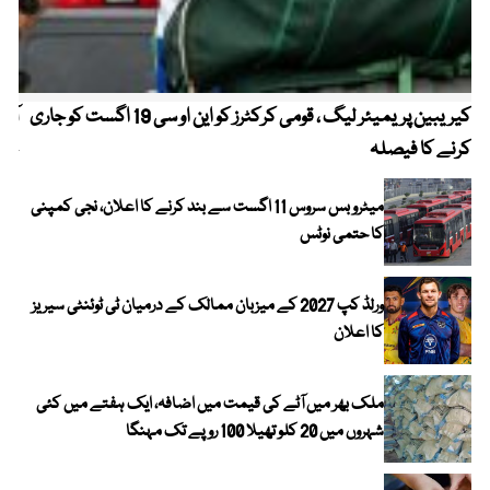
کیریبین پریمیئر لیگ ، قومی کرکٹرز کو این او سی 19 اگست کو جاری
آز
کرنے کا فیصلہ
چھی
میٹرو بس سروس 11 اگست سے بند کرنے کا اعلان، نجی کمپنی
کا حتمی نوٹس
ورلڈ کپ 2027 کے میزبان ممالک کے درمیان ٹی ٹوئنٹی سیریز
کا اعلان
ملک بھر میں آٹے کی قیمت میں اضافہ، ایک ہفتے میں کئی
شہروں میں 20 کلو تھیلا 100 روپے تک مہنگا