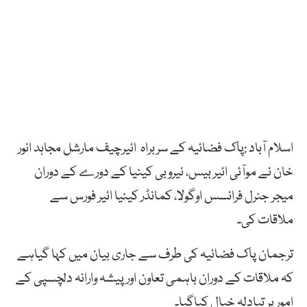
اسلام آباد :پاک فضائیہ کے سربراہ ائیرچیف مارشل مجاہد انور
خان نے موآئی ائیر بیس، نیروبی کینیا کے دورے کے دوران
میجر جنرل فرانسس اوگولا، کمانڈر کینیا ائیر فورس سے
ملاقات کی۔
ترجمان پاک فضائیہ کی طرف سے جاری بیان میں کہا گیاہے
کہ ملاقات کے دوران باہمی تعاون اور پیشہ وارانہ دلچسپی کے
امورپر تبادلہ خیال کیاگیا۔