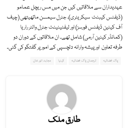
عہدیداران سے ملاقاتیں کیں جن میں مس ریچل عمامو
(ڈیفنس کیبنٹ سیکریٹری)، جنرل سیمسن ماتھیتھی (چیف
آف کینین ڈیفنس فورسز) اور لیفٹینینٹ جنرل والٹر راریا
(کمانڈر کینین آرمی) شامل تھے۔ ان ملاقاتوں کے دوران دو
طرفہ تعاون اور پیشہ وارانہ دلچسپی کے امورپر گفتگو کی گئی۔
پاک فضائیہ
ترجمان پاک فضائیہ
کینیا
مجاہد انور خان
طارق ملک