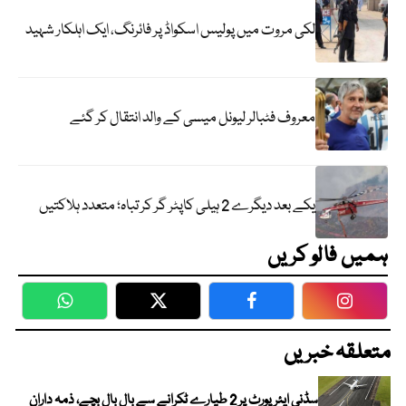
لکی مروت میں پولیس اسکواڈ پر فائرنگ، ایک اہلکار شہید
معروف فٹبالر لیونل میسی کے والد انتقال کر گئے
یکے بعد دیگرے 2 ہیلی کاپٹر گر کر تباہ؛ متعدد ہلاکتیں
ہمیں فالو کریں
WhatsApp
Twitter
Facebook
Faceboo
متعلقہ خبریں
سڈنی ایئرپورٹ پر 2 طیارے ٹکرانے سے بال بال بچے، ذمہ داران