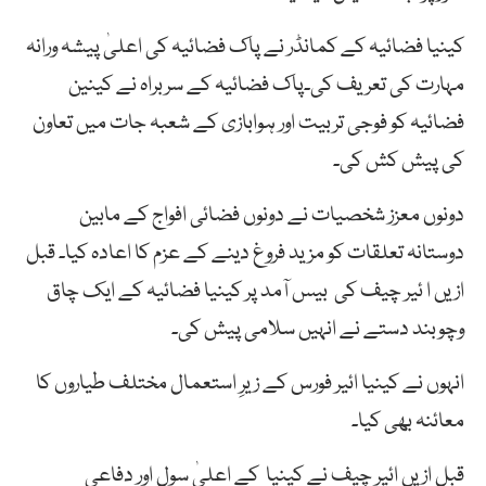
کینیا فضائیہ کے کمانڈر نے پاک فضائیہ کی اعلیٰ پیشہ ورانہ
مہارت کی تعریف کی۔پاک فضائیہ کے سربراہ نے کینین
فضائیہ کو فوجی تربیت اور ہوابازی کے شعبہ جات میں تعاون
کی پیش کش کی۔
دونوں معزز شخصیات نے دونوں فضائی افواج کے مابین
دوستانہ تعلقات کو مزید فروغ دینے کے عزم کا اعادہ کیا۔ قبل
ازیں ا ئیر چیف کی بیس آمد پر کینیا فضائیہ کے ایک چاق
وچوبند دستے نے انہیں سلامی پیش کی۔
انہوں نے کینیا ائیر فورس کے زیرِ استعمال مختلف طیاروں کا
معائنہ بھی کیا۔
قبل ازیں ائیر چیف نے کینیا کے اعلیٰ سول اور دفاعی