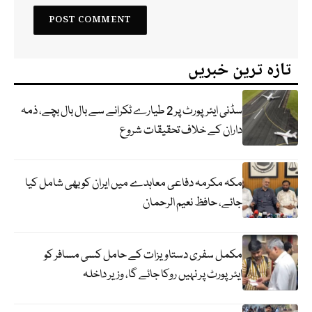
تازہ ترین خبریں
سڈنی ایئرپورٹ پر 2 طیارے ٹکرانے سے بال بال بچے، ذمہ
داران کے خلاف تحقیقات شروع
مکہ مکرمہ دفاعی معاہدے میں ایران کو بھی شامل کیا
جائے، حافظ نعیم الرحمان
مکمل سفری دستاویزات کے حامل کسی مسافر کو
ایئرپورٹ پر نہیں روکا جائے گا، وزیر داخلہ