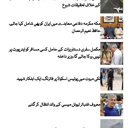
کے خلاف تحقیقات شروع
مکہ مکرمہ دفاعی معاہدے میں ایران کو بھی شامل کیا جائے،
حافظ نعیم الرحمان
مکمل سفری دستاویزات کے حامل کسی مسافر کو ایئرپورٹ پر
نہیں روکا جائے گا، وزیر داخلہ
لکی مروت میں پولیس اسکواڈ پر فائرنگ، ایک اہلکار شہید
معروف فٹبالر لیونل میسی کے والد انتقال کر گئے