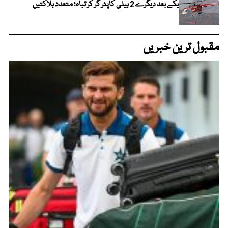
یکے بعد دیگرے 2 ہیلی کاپٹر گر کر تباہ؛ متعدد ہلاکتیں
مقبول ترین خبریں