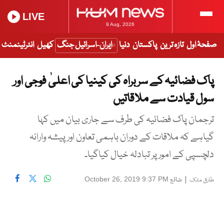
LIVE
9 Aug, 2026
صفحۂ اول
تازہ ترین
پاکستان
دنیا
ایران-اسرائیل جنگ
کھیل
انٹرٹینمنٹ
پاک فضائیہ کے سربراہ کی کینیا کی اعلیٰ فوجی اور
سول قیادت سے ملاقاتیں
ترجمان پاک فضائیہ کی طرف سے جاری بیان میں کہا
گیاہے کہ ملاقات کے دوران باہمی تعاون اور پیشہ وارانہ
دلچسپی کے امورپر تبادلہ خیال کیاگیا۔
|
شائع
October 26, 2019 9:37 PM
طارق ملک