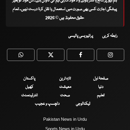
ہم نیوز پر شائع یا نشر ہونے والا مواد ادارتی ٹیم کی کاوش ہے۔ اس مواد کو بغیر
پیشگی اجازت کسی بھی صورت میں استعمال یا نقل کرنا درست نہیں۔ تمام
حقوق محفوظ ہیں © 2026
رابطہ کریں
پرائیویسی پالیسی
WhatsApp
Twitter
Facebook
Faceboo
صفحۂ اول
تازہ ترین
پاکستان
دنیا
معیشت
کھیل
تعلیم
صحت
انٹرٹینمنٹ
ٹیکنالوجی
دلچسپ و عجیب
Pakistan News in Urdu
Sports News in Urdu