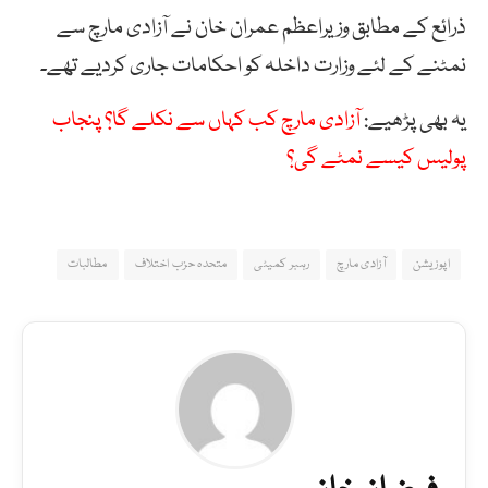
ذرائع کے مطابق وزیراعظم عمران خان نے آزادی مارچ سے
نمٹنے کے لئے وزارت داخلہ کو احکامات جاری کردیے تھے۔
یہ بھی پڑھیے:
آزادی مارچ کب کہاں سے نکلے گا؟ پنجاب
پولیس کیسے نمٹے گی؟
اپوزیشن
آزادی مارچ
رہبر کمیٹی
متحدہ حزب اختلاف
مطالبات