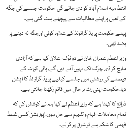
انتظامیہ اسلام آباد کو دی جائے گی حکومت جلسے کی جگہ
کے تعین پر اپنے مطالبات سے پیچھے ہٹ گئی ہے۔
پہلے حکومت پریڈ گرائونڈ کے علاوہ کوئی اورجگہ نہ دینے پر
بضد تھی۔
وزیر اعظم عمران خان نے دو ٹوک اعلان کیا ہے کہ آزادی
مارچ کو ڈی چوک تک نہیں آنے دیں گے، ہائی کورٹ کے
فیصلے کی روشنی میں جلسے کیلیے پریڈ گراؤ نڈ کا آپشن
دیا،حکومت اپنی رٹ ہر حال میں قائم رکھنا جانتی ہے۔
‏ذرائع کا کہنا ہے کہ وزیر اعظم نے کہا ہم نے کوشش کی کہ
تمام معاملات افہام و تفہیم سے حل ہوں،اپوزیشن کسی غلط
فہمی کا شکار ہے تو شوق پر کر لے۔