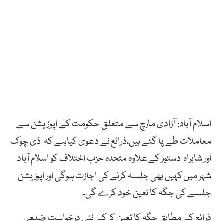
اسلام آباد: آزادی مارچ سے متعلق حکومت کے اپوزیشن سے
معاملات طے پا گئے ہیں،ذرائع نے دعوی کیاہے کہ ڈی چوک
اور شاہراہ دستور کے علاوہ متحدہ حزب اختلاف کو اسلام آباد
شہر میں کہیں بھی جلسہ کرنے کی اجازت ہوگی اور اپوزیشن
جلسے کی جگہ کا تعین خود کرے گی۔
ذرائع کے مطابق جگہ کا تعین کر کے نئی درخواست ضلعی