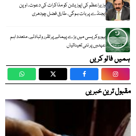
وزیراعظم کی اپوزیشن کو مذاکرات کی دعوت، اوپن
ایجنڈے پر بات ہوگی، طارق فضل چودھری
بیوروکریسی میں بڑے پیمانے پر تقرر و تبادلے، متعدد اہم
عہدوں پر نئی تعیناتیاں
ہمیں فالو کریں
WhatsApp
Twitter
Facebook
Faceboo
مقبول ترین خبریں