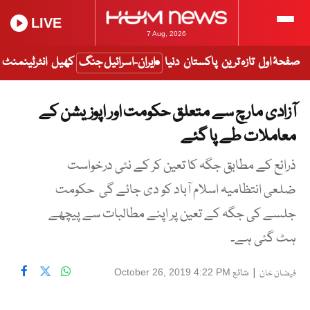
LIVE
7 Aug, 2026
صفحۂ اول
تازہ ترین
پاکستان
دنیا
ایران-اسرائیل جنگ
کھیل
انٹرٹینمنٹ
آزادی مارچ سے متعلق حکومت اور اپوزیشن کے
معاملات طے پا گئے
ذرائع کے مطابق جگہ کا تعین کر کے نئی درخواست
ضلعی انتظامیہ اسلام آباد کو دی جائے گی حکومت
جلسے کی جگہ کے تعین پر اپنے مطالبات سے پیچھے
ہٹ گئی ہے۔
|
شائع
October 26, 2019 4:22 PM
فیضان خان