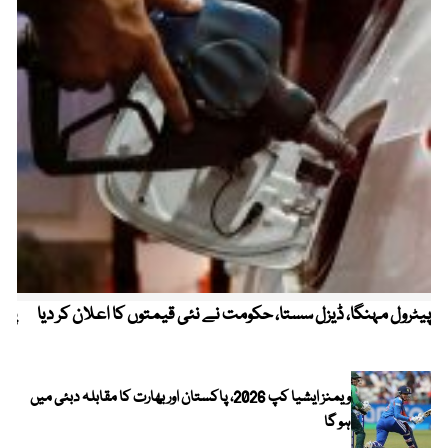
پیٹرول مہنگا، ڈیزل سستا، حکومت نے نئی قیمتوں کا اعلان کر دیا
پنج
ویمنز ایشیا کپ 2026، پاکستان اور بھارت کا مقابلہ دبئی میں
ہو گا