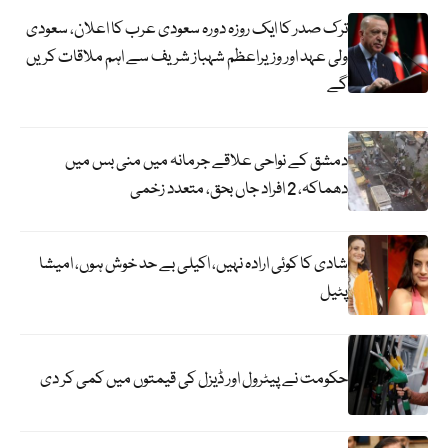
ترک صدر کا ایک روزہ دورہ سعودی عرب کا اعلان، سعودی
ولی عہد اور وزیراعظم شہباز شریف سے اہم ملاقات کریں
گے
دمشق کے نواحی علاقے جرمانہ میں منی بس میں
دھماکہ، 2 افراد جاں بحق، متعدد زخمی
شادی کا کوئی ارادہ نہیں، اکیلی بے حد خوش ہوں، امیشا
پٹیل
حکومت نے پیٹرول اور ڈیزل کی قیمتوں میں کمی کر دی