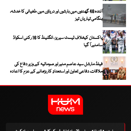
آئندہ 48 گھنٹوں میں بارشوں اور دریاؤں میں طغیانی کا خدشہ،
ہنگامی تیاریاں تیز
پاکستان کیخلاف ٹیسٹ سیریز ، انگلینڈ کا 16 رکنی اسکواڈ
سامنے آ گیا
فیلڈ مارشل سید عاصم منیر اور صومالیہ کے وزیر دفاع کی
ملاقات، دفاعی تعاون اور استعدادِ کار بڑھانے کے عزم کا اعادہ