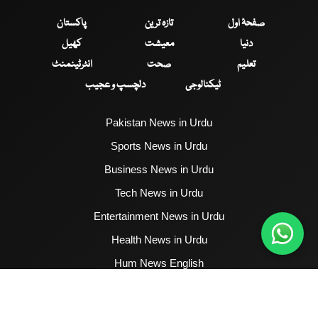
صفحۂ اول
تازہ ترین
پاکستان
دنیا
معیشت
کھیل
تعلیم
صحت
انٹرٹینمنٹ
ٹیکنالوجی
دلچسپ و عجیب
Pakistan News in Urdu
Sports News in Urdu
Business News in Urdu
Tech News in Urdu
Entertainment News in Urdu
Health News in Urdu
Hum News English