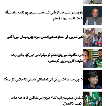
بلوچستان سے حب الوطنی کے جذبے سے بھرپور نغمہ سامنے آنا
باعث فخر ہے، وزیر اعظم
نئے صوبوں کی حمایت، شیر افضل مروت بھی میدان میں آگئے
دورہ انگلینڈ میں بابر اعظم کو میڈیا سے دور رکھا جائے، راشد
لطیف کا پی سی بی کو مشورہ
کراچی،میررضاکیس کی نئی تحقیقاتی کمیٹی کااجلاس کل ہوگا
نیشنل چیمپئنز کپ: تمام میچز میں شائقین کا داخلہ مفت
رکھنے کا اعلان