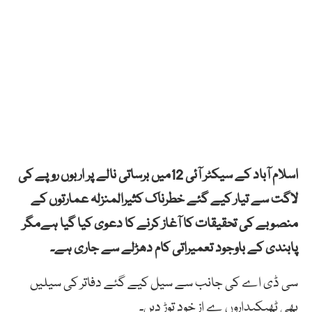
اسلام آباد کے سیکٹر آئی 12میں برساتی نالے پر اربوں روپے کی
لاگت سے تیار کیے گئے خطرناک کثیرالمنزلہ عمارتوں کے
منصوبے کی تحقیقات کا آغاز کرنے کا دعوی کیا گیا ہےمگر
پابندی کے باوجود تعمیراتی کام دھڑلے سے جاری ہے۔
سی ڈی اے کی جانب سے سیل کیے گئے دفاتر کی سیلیں
بھی ٹھیکیداروں ے از خود توڑ دیں۔