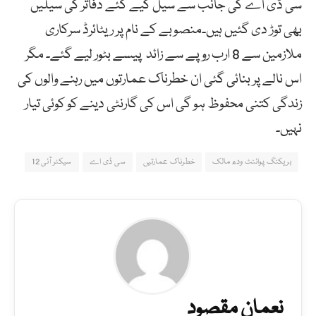
سی ڈی اے کی جانب سے سیل کیے گئے دفاتر کی سیلیں
بھی توڑ دی گئیں ہیں۔منصوبے کے نام پر ریٹائرڈ سرکاری
ملازمین سے 8 ارب روپے سے زائد پیسے بٹور لیے گئے۔ مگر
اس نالے پر بنائی گئی ان خطرناک عمارتوں میں رہنے والوں کی
زندگی کتنی محفوظ ہو گی اس کی گارنٹی دینے کو کوئی تیار
نہیں۔
بریکنگ پوائنٹ ودھ مالک
خطرناک عمارتیں
سی ڈی اے
سیکٹر آئی 12
نعمان مقصود