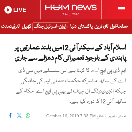
LIVE
7 Aug, 2026
صفحۂ اول
تازہ ترین
پاکستان
دنیا
ایران-اسرائیل جنگ
کھیل
انٹرٹینمنٹ
اسلام آباد کے سیکٹر آئی 12میں بلند عمارتوں پر
پابندی کے باوجود تعمیراتی کام دھڑلے سے جاری
ایم ڈی پی ایچ اے کا کہنا ہے اس سلسلے میں سی ڈی
اے کے ساتھ مشترکہ حکمت عملی تیار کی جائیگی
جبکہ انجینیئرنگ ان چیف نے بھی پی ایچ اے حکام کے
ساتھ آئی 12 کا دورہ کیا ہے۔
|
شائع
October 16, 2019 7:33 PM
نعمان مقصود