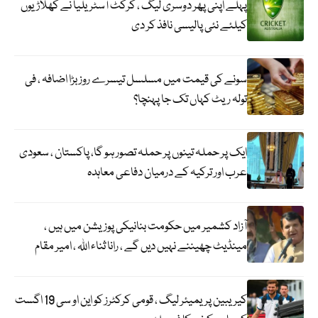
پہلے اپنی پھر دوسری لیگ ، کرکٹ آسٹریلیا نے کھلاڑیوں
کیلئے نئی پالیسی نافذ کر دی
سونے کی قیمت میں مسلسل تیسرے روز بڑا اضافہ ، فی
تولہ ریٹ کہاں تک جا پہنچا؟
ایک پر حملہ تینوں پر حملہ تصور ہو گا، پاکستان ، سعودی
عرب اور ترکیہ کے درمیان دفاعی معاہدہ
آزاد کشمیر میں حکومت بنانیکی پوزیشن میں ہیں ،
مینڈیٹ چھیننے نہیں دیں گے ، رانا ثناء اللہ ، امیر مقام
کیریبین پریمیئر لیگ ، قومی کرکٹرز کو این او سی 19 اگست