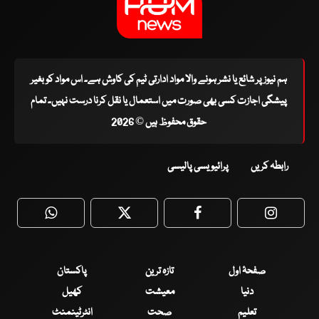
ہم نیوز پر شائع یا نشر ہونے والا مواد ادارتی ٹیم کی کاوش ہے۔ اس مواد کو بغیر
پیشگی اجازت کسی بھی صورت میں استعمال یا نقل کرنا درست نہیں۔ تمام
حقوق محفوظ ہیں © 2026
رابطہ کریں
پرائیویسی پالیسی
WhatsApp
Twitter
Facebook
Faceboo
صفحۂ اول
تازہ ترین
پاکستان
دنیا
معیشت
کھیل
تعلیم
صحت
انٹرٹینمنٹ