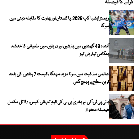
کرنے کا فیصلہ
ویمنز ایشیا کپ 2026، پاکستان اور بھارت کا مقابلہ دبئی میں
ہو گا
آئندہ 48 گھنٹوں میں بارشوں اور دریاؤں میں طغیانی کا خدشہ،
ہنگامی تیاریاں تیز
عالمی مارکیٹ میں سونا مزید مہنگا ، قیمت 7 ہفتوں کی بلند
ترین سطح پر پہنچ گئی
بانی پی ٹی آئی اور بشریٰ بی بی کی قیدِ تنہائی کیس، دلائل مکمل،
فیصلہ محفوظ