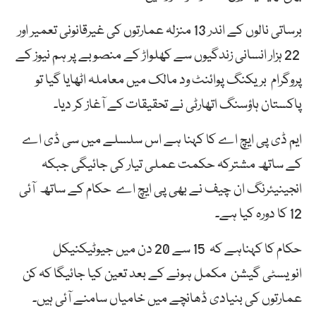
برساتی نالوں کے اندر 13 منزلہ عمارتوں کی غیرقانونی تعمیر اور
22 ہزار انسانی زندگیوں سے کھلواڑ کے منصوبے پر ہم نیوز کے
پروگرام بریکنگ پوائنٹ ود مالک میں معاملہ اٹھایا گیا تو
پاکستان ہاؤسنگ اتھارٹی نے تحقیقات کے آغاز کر دیا۔
ایم ڈی پی ایچ اے کا کہنا ہے اس سلسلے میں سی ڈی اے
کے ساتھ مشترکہ حکمت عملی تیار کی جائیگی جبکہ
انجینیئرنگ ان چیف نے بھی پی ایچ اے حکام کے ساتھ آئی
12 کا دورہ کیا ہے۔
حکام کا کہناہے کہ 15 سے 20 دن میں جیوٹیکنیکل
انویسٹی گیشن مکمل ہونے کے بعد تعین کیا جائیگا کہ کن
عمارتوں کی بنیادی ڈھانچے میں خامیاں سامنے آئی ہیں۔