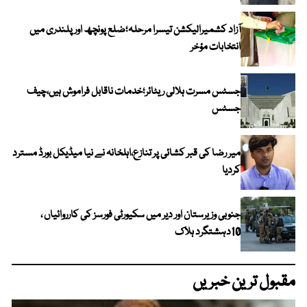
آزاد کشمیرالیکشن تیسرا مرحلہ؛ضلع پونچھ اور پلندری میں
انتخابات مؤخر
جسٹس مسرت ہلالی ریٹائر؛خدمات ناقابل فراموش ہیں،چیف
جسٹس
میر رضا کی قبر کشائی پر تنازع،اہلخانہ نے نیا میڈیکل بورڈ مسترد
کردیا
جنوبی وزیرستان اور دیر میں سکیورٹی فورسز کی کارروائیاں ،
10دہشتگرد ہلاک
مقبول ترین خبریں