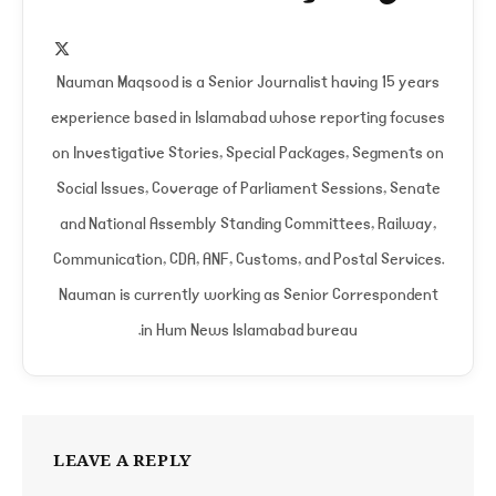
X
(Twitter)
Nauman Maqsood is a Senior Journalist having 15 years
experience based in Islamabad whose reporting focuses
on Investigative Stories, Special Packages, Segments on
Social Issues, Coverage of Parliament Sessions, Senate
and National Assembly Standing Committees, Railway,
Communication, CDA, ANF, Customs, and Postal Services.
Nauman is currently working as Senior Correspondent
in Hum News Islamabad bureau.
LEAVE A REPLY