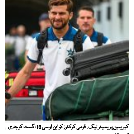
کیریبین پریمیئر لیگ ، قومی کرکٹرز کو این او سی 19 اگست کو جاری
پیٹ