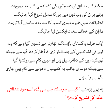
حکام کے مطابق ان عمارتوں کی نشاندہی کے بعد ضرورت
پڑنے پر ان کی بنیادوں میں بور کا عمل شروع کیا جائیگا۔۔
تحقیقات میں غیر معیاری تعمیر کا معاملہ سامنے آیا تو زمہ
داران کے خلاف سخت ایکشن لیا جائیگا۔
ایک طرف پاکستان ہاؤسنگ اتھارٹی نے دعوی کیا ہے کہ ہم
نیوز کی نشاندہی کے بعد انکوائری کا آغاز کر دیا گیا ہے جبکہ
ٹھیکیداروں کے دفاتر سیل ہیں اور انہیں کام سے روکدیا گیا
ہےجبکہ دوسری جانب یہ کمپنیاں دھڑلے سے کام بھی جاری
رکھے ہوئے ہیں۔
یہ بھی پڑھئے:
’ کیسے ہو سکتا ہے سی ڈی اےخود عدالتی
حکم کی تشریح کرے؟ ‘