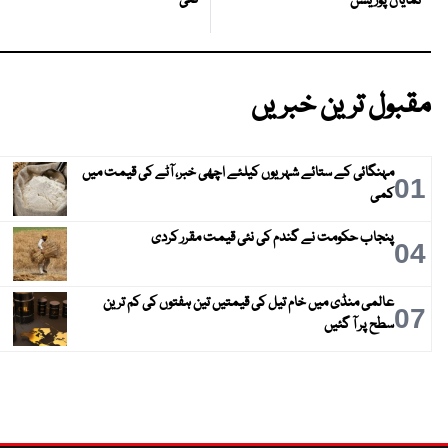
گئی
نمایاں پوزیشن
مقبول ترین خبریں
مہنگائی کے ستائے شہریوں کیلئے اچھی خبر، آٹے کی قیمت میں
01
کمی
پنجاب حکومت نے گندم کی نئی قیمت مقرر کردی
04
عالمی منڈی میں خام تیل کی قیمتیں تین ہفتوں کی کم ترین
07
سطح پر آ گئیں