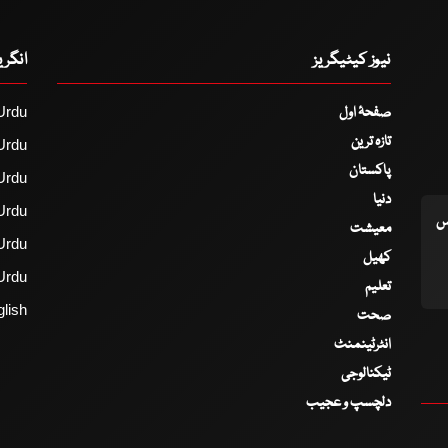
نیوز کیٹیگریز
انگر
صفحۂ اول
Urdu
تازہ ترین
Urdu
پاکستان
Urdu
دنیا
Urdu
اس
معیشت
Urdu
کھیل
Urdu
تعلیم
lish
صحت
انٹرٹینمنٹ
ٹیکنالوجی
دلچسپ و عجیب