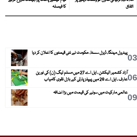
ملاقات، ترقیاتی تعاون کو وسعت دینے پر
قیام کیلئے پائلٹ پراجیکٹ شروع کرنے
اتفاق
کا فیصلہ
پیٹرول مہنگا، ڈیزل سستا، حکومت نے نئی قیمتوں کا اعلان کر دیا
0
آزاد کشمیر الیکشن ، ایل اے 27 میں مسلم لیگ (ن) کی نورین
0
عارف ، ایل اے 28 میں پیپلز پارٹی کے بازل نقوی کامیاب
عالمی مارکیٹ میں سونے کی قیمت میں بڑا اضافہ
0