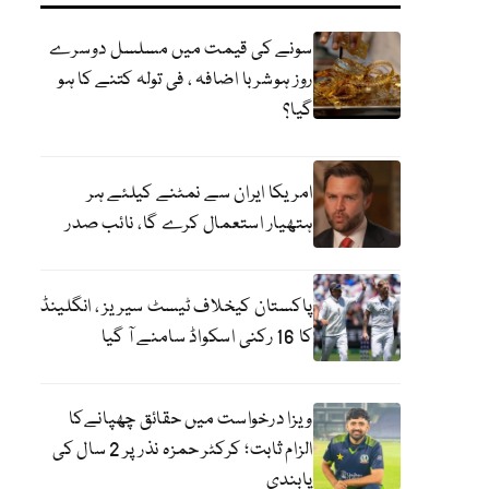
سونے کی قیمت میں مسلسل دوسرے
روز ہوشربا اضافہ ، فی تولہ کتنے کا ہو
گیا؟
امریکا ایران سے نمٹنے کیلئے ہر
ہتھیار استعمال کرے گا، نائب صدر
پاکستان کیخلاف ٹیسٹ سیریز ، انگلینڈ
کا 16 رکنی اسکواڈ سامنے آ گیا
ویزا درخواست میں حقائق چھپانےکا
الزام ثابت؛ کرکٹر حمزہ نذر پر 2 سال کی
پابندی