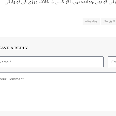
ر پارٹی کو بھی جوابدہ ہیں۔ اگر کسی نےخلاف ورزی کی تو پارٹی
فاروق ستار
ووٹ بینک
EAVE A REPLY