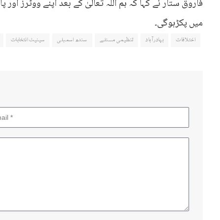
فاروق ستار نے کہا کہ ہم اللہ تعالیٰ کے بعد اپنے ووٹرز او
میں پکڑہوگی۔
اختلافات
بہادر آباد
تنظیمی مسئلے
سندھ اسمبلی
سینیٹ انتخابات