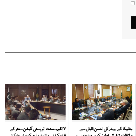
جائیکا کے صدر کی احسن اقبال سے
لاانفورسمنٹ انویسٹی گیشن سنٹر کے