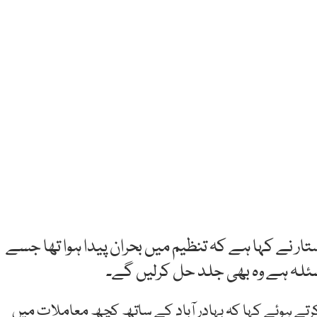
 ستار نے کہا ہے کہ تنظیم میں بحران پیدا ہوا تھا جسے
مسئلہ ہے وہ بھی جلد حل کرلیں گے۔
رتے ہوئے کہا کہ بہادر آباد کے ساتھ کچھ معاملات میں