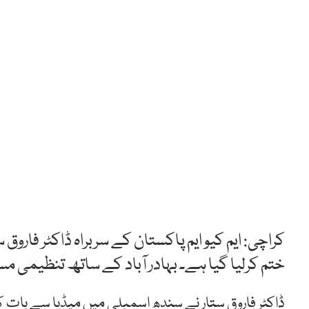
کراچی: ایم کیو ایم پاکستان کے سربراہ ڈاکٹر فاروق
ختم کرلیا گیا ہے۔ بہادر آباد کے ساتھ تنظیمی 
ڈاکٹر فاروق ستار نے سندھ اسمبلی میں میڈیا سے بات ک