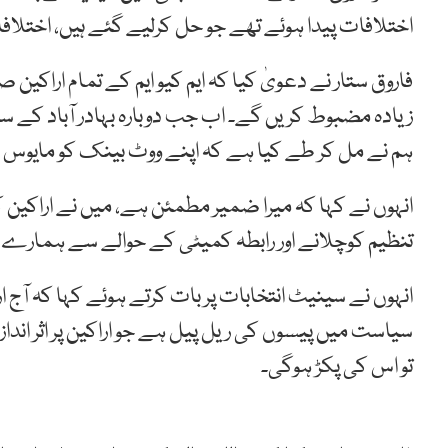
اختلافات پیدا ہوئے تھے جو حل کرلیے گئے ہیں، اختلافا
فاروق ستار نے دعویٰ کیا کہ ایم کیو ایم کے تمام اراکین
زیادہ مضبوط کریں گے۔ اب جب دوبارہ بہادر آباد کے 
ہم نے مل کر طے کیا ہے کہ اپنے ووٹ بینک کو مایوس 
انہوں نے کہا کہ میرا ضمیر مطمئن ہے، میں نے اراکین 
تنظیم کوچلانے اور رابطہ کمیٹی کے حوالے سے ہمارے د
انہوں نے سینیٹ انتخابات پر بات کرتے ہوئے کہا کہ آ
سیاست میں پیسوں کی ریل پیل ہے جو اراکین پر اثر انداز 
تو اس کی پکڑ ہوگی۔