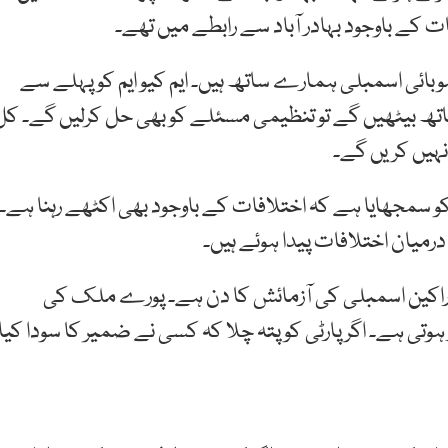
ت کے باوجود بہادر آباد سے رابطے میں تھے۔
 صوبائی اسمبلی ہمارے ساتھ ہیں۔ ایم کیو ایم کو پہلے سے
ساتھ بیٹھیں گے تو تنظیمی مسئلے کو بھی حل کرلیں گے۔ کل
نہیں کریں گے۔
کو سمجھایا ہے کہ اختلافات کے باوجود بھی اکٹھے رہنا ہے۔
رمیان اختلافات پیدا ہوئے ہیں۔
ج اراکین اسمبلی کی آزمائش کا دن ہے۔ پورے ملک کی
ہوتی ہے۔ اگر پارٹی کو پتہ چلا کہ کسی نے ضمیر کا سودا کیا