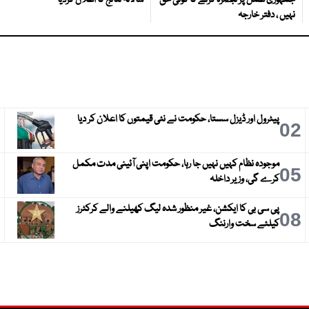
جمہوری عمل پر تبصرہ کرنے کا کوئی حق
سالانہ نتائج کا اعلان کردیا
نہیں ، دفتر خارجہ
پیٹرول اور ڈیزل سستا، حکومت نے نئی قیمتوں کا اعلان کر دیا
3
02
موجودہ نظام کہیں نہیں جا رہا، حکومت اپنی آئینی مدت مکمل
6
05
کرے گی، وزیر داخلہ
پی سی بی کا ایکشن، غیر منظور شدہ لیگ کھیلنے والے کرکٹرز
9
08
کیلئے سخت وارننگ