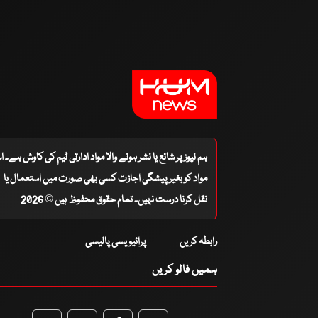
ہم نیوز پر شائع یا نشر ہونے والا مواد ادارتی ٹیم کی کاوش ہے۔ 
مواد کو بغیر پیشگی اجازت کسی بھی صورت میں استعمال یا
نقل کرنا درست نہیں۔ تمام حقوق محفوظ ہیں © 2026
رابطہ کریں
پرائیویسی پالیسی
ہمیں فالو کریں