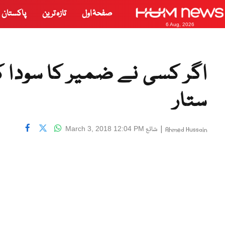
صفحۂ اول
تازہ ترین
پاکستان
6 Aug, 2026
اگر کسی نے ضمیر کا سودا کی
ستار
|
شائع
March 3, 2018 12:04 PM
Ahmed Hussain