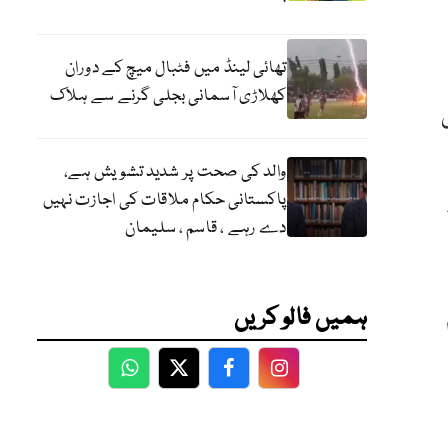
تھائی لینڈ میں فٹبال میچ کے دوران
کھلاڑی آسمانی بجلی گرنے سے ہلاک
والد کی صحت پر شدید تشویش ہے،
پاکستانی حکام ملاقات کی اجازت نہیں
دے رہے ، قاسم ، سلیمان
ہمیں فالو کریں
WhatsApp
Twitter
Facebook
Facebook