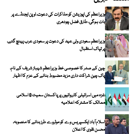
وزیراعظم کی اپوزیشن کو مذاکرات کی دعوت، اوپن ایجنڈے پر
بات ہوگی، طارق فضل چودھری
وزیراعظم سعودی ولی عہد کی دعوت پر سعودی عرب پہنچ گئے،
پر تپاک استقبال
چین کے صدر کا خصوصی خط وزیراعظم شہباز شریف کے نام،
پاک چین شراکت داری مزید مضبوط بنانے کے عزم کا اظہار
غزہ میں اسرائیلی کارروائیوں پر پاکستان سمیت 8 اسلامی
ممالک کا مشترکہ اعلامیہ
اسلام آباد ایکسپریس وے کو موٹروے طرز بنانے کا منصوبہ،
محسن نقوی کا اعلان