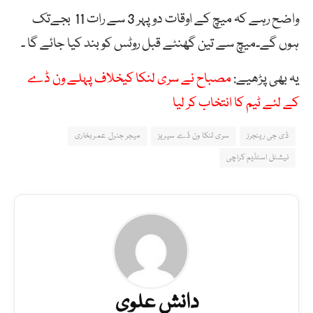
واضح رہے کہ میچ کے اوقات دوپہر 3 سے رات 11 بجےتک
ہوں گے۔میچ سے تین گھنٹے قبل روٹس کو بند کیا جائے گا ۔
یہ بھی پڑھیے:
مصباح نے سری لنکا کیخلاف پہلے ون ڈے
کے لئے ٹیم کا انتخاب کر لیا
ڈی جی رینجرز
سری لنکا ون ڈے سیریز
میجر جنرل عمر بخاری
نیشنل اسٹڈیم کراچی
دانش علوی