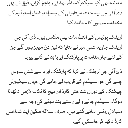
معائنہ بھی کیا۔سیکٹر کمانڈر بھٹائی رینجرز کرنل رفیق نے بھی
ڈی آئی جی ایست عامر فاروقی کے ہمراہ نیشنل اسٹیڈیم کے
مختلف حصوں کا معائنہ کیا۔
ٹریفک پولیس کے انتظامات بھی مکمل ہیں۔ ڈی آئی جی
ٹریفک جاوید علی مہر نے بتایا کہ تین دن میچز ہوں گے جن
کے لئے چار مقامات پر پارکنگ ایریا بنائے گئے ہیں۔
ڈی آئی جی ٹریفک نے کہا کہ پارکنگ ایریا سے شٹل سروس
چلے گی جو اسٹیڈیم کے قریب لے جائے گی جہاں سیکیورٹی
چیکنگ کے دوران شناختی کارڈ اور میچ کا ٹکٹ لازمی دکھانا
ہوگا۔ اسٹیڈیم جانے والے راستے بند ہونے کی وجہ سے
متبادل روٹس بنائے گئے ہیں۔ صرف علاقہ مکین اپنا شناختی
کارڈ دکھا کر جاسکیں گے۔