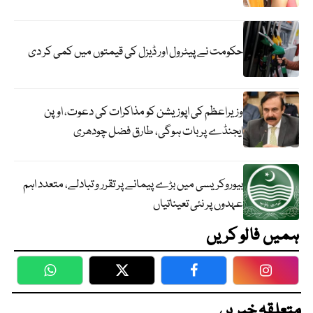
حکومت نے پیٹرول اور ڈیزل کی قیمتوں میں کمی کر دی
وزیراعظم کی اپوزیشن کو مذاکرات کی دعوت، اوپن
ایجنڈے پر بات ہوگی، طارق فضل چودھری
بیوروکریسی میں بڑے پیمانے پر تقرر و تبادلے، متعدد اہم
عہدوں پر نئی تعیناتیاں
ہمیں فالو کریں
WhatsApp
Twitter
Facebook
Faceboo
متعلقہ خبریں