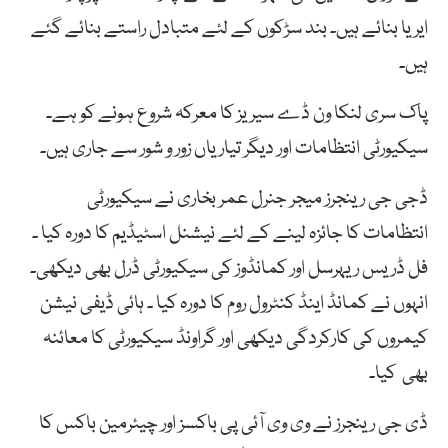
ایریا بنائے ہیں۔ بند سڑکوں کے لئے متبادل راستے بنائے گئے
ہیں۔
پاک سری لنکا ون ڈے سیریز کا معرکہ شروع ہونے کو ہے۔
سیکیورٹی انتظامات اور دیگر تیاریاں زور و شور سے جاری ہیں۔
ڈجی جی رینجرز میجر جنرل عمر بخاری نے سیکیورٹی
انتظامات کا جائزہ لینے کے لئے نیشنل اسٹیڈیم کا دورہ کیا ۔
فل ڈریس ریہرسل اور کمانڈوز کی سیکیورٹی ڈرل بھی دیکھی۔
انہوں نے کمانڈ اینڈ کنٹرول روم کا دورہ کیا ۔ ہائی ڈیفی نیشن
کیمروں کی کارکردگی دیکھی اور گراونڈ سیکیورٹی کا معائنہ
بھی کیا۔
ڈی جی رینجرز نے وی وی آئی پی باکسز اور چیئرمین باکس کا