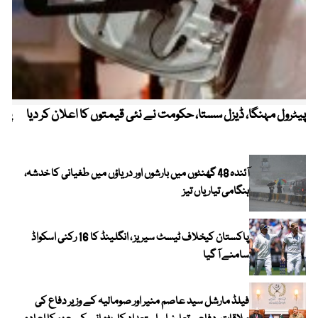
پیٹرول مہنگا، ڈیزل سستا، حکومت نے نئی قیمتوں کا اعلان کر دیا
پنج
آئندہ 48 گھنٹوں میں بارشوں اور دریاؤں میں طغیانی کا خدشہ،
ہنگامی تیاریاں تیز
پاکستان کیخلاف ٹیسٹ سیریز ، انگلینڈ کا 16 رکنی اسکواڈ
سامنے آ گیا
فیلڈ مارشل سید عاصم منیر اور صومالیہ کے وزیر دفاع کی