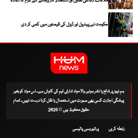
ملاقات، دفاعی تعاون اور استعدادِ کار بڑھانے کے عزم کا اعادہ
حکومت نے پیٹرول اور ڈیزل کی قیمتوں میں کمی کر دی
ہم نیوز پر شائع یا نشر ہونے والا مواد ادارتی ٹیم کی کاوش ہے۔ اس مواد کو بغیر
پیشگی اجازت کسی بھی صورت میں استعمال یا نقل کرنا درست نہیں۔ تمام
حقوق محفوظ ہیں © 2026
رابطہ کریں
پرائیویسی پالیسی