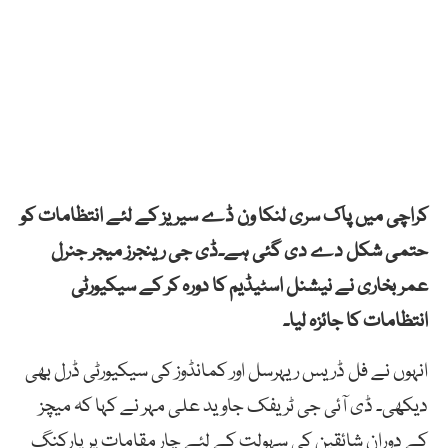
کراچی میں پاک سری لنکا ون ڈے سیریز کے لئے انتظامات کو
حتمی شکل دے دی گئی ہے۔ڈی جی رینجرز میجر جنرل
عمر بخاری نے نیشنل اسٹیڈیم کا دورہ کر کے سیکیورٹی
انتظامات کا جائزہ لیا۔
انہوں نے فل ڈریس ریہرسل اور کمانڈوز کی سیکیورٹی ڈرل بھی
دیکھی۔ ڈی آئی جی ٹریفک جاوید علی مہر نے کہا کہ میچز
کے دوران شائقین کی سہولت کے لئے چار مقامات پر پارکنگ