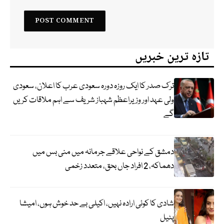
تازہ ترین خبریں
ترک صدر کا ایک روزہ دورہ سعودی عرب کا اعلان، سعودی
ولی عہد اور وزیراعظم شہباز شریف سے اہم ملاقات کریں
گے
دمشق کے نواحی علاقے جرمانہ میں منی بس میں
دھماکہ، 2 افراد جاں بحق، متعدد زخمی
شادی کا کوئی ارادہ نہیں، اکیلی بے حد خوش ہوں، امیشا
پٹیل