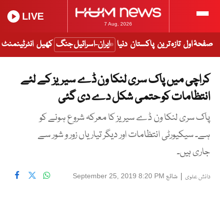
LIVE
7 Aug, 2026
صفحۂ اول
تازہ ترین
پاکستان
دنیا
ایران-اسرائیل جنگ
کھیل
انٹرٹینمنٹ
کراچی میں پاک سری لنکا ون ڈے سیریز کے لئے
انتظامات کو حتمی شکل دے دی گئی
پاک سری لنکا ون ڈے سیریز کا معرکہ شروع ہونے کو
ہے۔ سیکیورٹی انتظامات اور دیگر تیاریاں زور و شور سے
جاری ہیں۔
|
شائع
September 25, 2019 8:20 PM
دانش علوی