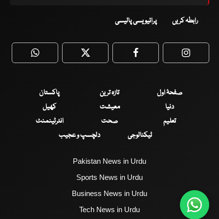
رابطہ کریں
پرائیویسی پالیسی
WhatsApp
Twitter
Facebook
Faceboo
صفحۂ اول
تازہ ترین
پاکستان
دنیا
معیشت
کھیل
تعلیم
صحت
انٹرٹینمنٹ
ٹیکنالوجی
دلچسپ و عجیب
Pakistan News in Urdu
Sports News in Urdu
Business News in Urdu
Tech News in Urdu