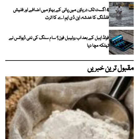
4 اگست تک دریاؤں میں پانی کے بہاؤ میں اضافے اور فلیش
فلڈنگ کا خدشہ، این ڈی ایم اے کا الرٹ
فولڈ ایبل کے بعد اب رولیبل فون؟ سام سنگ کی نئی ڈیوائس نے
تہلکہ مچا دیا
مقبول ترین خبریں