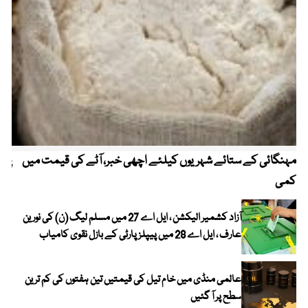
مہنگائی کے ستائے شہریوں کیلئے اچھی خبر، آٹے کی قیمت میں
پیٹ
کمی
آزاد کشمیر الیکشن ، ایل اے 27 میں مسلم لیگ (ن) کی نورین
عارف ، ایل اے 28 میں پیپلز پارٹی کے بازل نقوی کامیاب
عالمی منڈی میں خام تیل کی قیمتیں تین ہفتوں کی کم ترین
سطح پر آ گئیں