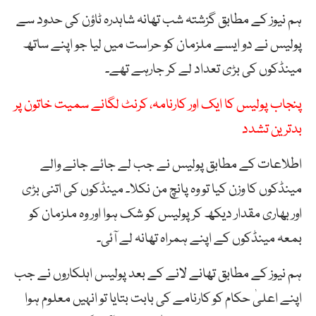
ہم نیوز کے مطابق گزشتہ شب تھانہ شاہدرہ ٹاؤن کی حدود سے
پولیس نے دو ایسے ملزمان کو حراست میں لیا جو اپنے ساتھ
مینڈکوں کی بڑی تعداد لے کر جارہے تھے۔
پنجاب پولیس کا ایک اور کارنامہ، کرنٹ لگانے سمیت خاتون پر
بدترین تشدد
اطلاعات کے مطابق پولیس نے جب لے جائے جانے والے
مینڈکوں کا وزن کیا تو وہ پانچ من نکلا۔ مینڈکوں کی اتنی بڑی
اور بھاری مقدار دیکھ کر پولیس کو شک ہوا اور وہ ملزمان کو
بمعہ مینڈکوں کے اپنے ہمراہ تھانہ لے آئی۔
ہم نیوز کے مطابق تھانے لانے کے بعد پولیس اہلکاروں نے جب
اپنے اعلیٰ حکام کو کارنامے کی بابت بتایا تو انہیں معلوم ہوا