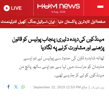
LIVE
6 Aug, 2026
صفحۂ اول
تازہ ترین
پاکستان
دنیا
ایران-اسرائیل جنگ
کھیل
انٹرٹینمنٹ
مینڈکوں کی دیدہ دلیری: پنجاب پولیس کو قانون
پڑھنے اور مشاورت کرنے پہ لگادیا
تھانہ شاہدرہ ٹاؤن کی حدود سے پولیس نے دو ایسے
ملزمان کو حراست میں لیا ہے جو اپنے ساتھ پانچ من
مینڈکوں کو لے کر جارہے تھے۔
|
شائع
September 22, 2019 12:53 PM
ویب ڈیسک