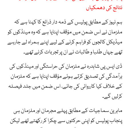
نتائج کی دھمکیاں
ہم نیوز کے مطابق پولیس کے ذمہ دار ذرائع کا کہنا ہے کہ
ملزمان نے اس ضمن میں مؤقف اپنایا ہے کہ وہ مینڈکوں کو
میڈیکل کالجوں کو فراہم کرنے کے لیے اپنے ہمراہ لے جارہے
تھے جہاں طلبا و طالبات نے ان پر تجربات کرنے تھے۔
ڈی ایس پی شاہدرہ نے ملزمان کی حراستگی اور مینڈکوں کی
برآمدگی کی تصدیق کرتے ہوئے مؤقف اپنایا ہے کہ ملزمان
کے خلاف کیا کارروائی کی جائے، اس ضمن میں جلد فیصلہ
کرلیں گے۔
ماہرین سماجیات کے مطابق پہلے مجرمان اور ملزمان ہی
پنجاب پولیس کو اپنی حرکتوں سے چکرا کر رکھتے تھے لیکن