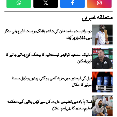
WhatsApp
Twitter
Facebook
Faceboo
متعلقہ خبریں
دوسرا ٹیسٹ، ساجد خان کی شاندار بالنگ، ویسٹ انڈیز پہلی اننگز
میں 344 رنز پر آؤٹ
مائیک اسمتھ کو قومی ٹیسٹ ٹیم کا بیٹنگ کوچ بنائے جانے کا
قوی امکان
تیل کی قیمتوں میں مزید کمی ہو گئی، پیٹرول و ڈیزل سستا
ہونے کا امکان
اسلام آباد میں تعلیمی ادارے کل سے کھل جائیں گے، محکمہ
تعلیم سندھ کا بھی اہم اعلان