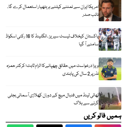
امریکا ایران سے نمٹنے کیلئے ہر ہتھیار استعمال کرے گا،
نائب صدر
پاکستان کیخلاف ٹیسٹ سیریز ، انگلینڈ کا 16 رکنی اسکواڈ
سامنے آ گیا
ویزا درخواست میں حقائق چھپانےکا الزام ثابت؛ کرکٹر حمزہ
نذر پر 2 سال کی پابندی
تھائی لینڈ میں فٹبال میچ کے دوران کھلاڑی آسمانی بجلی
گرنے سے ہلاک
ہمیں فالو کریں