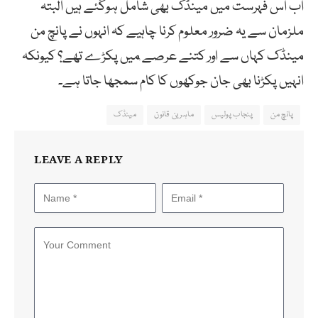
اب اس فہرست میں مینڈک بھی شامل ہوگئے ہیں البتہ
ملزمان سے یہ ضرور معلوم کرنا چاہیے کہ انہوں نے پانچ من
مینڈک کہاں سے اور کتنے عرصے ٰمیں پکڑے تھے؟ کیونکہ
انہیں پکڑنا بھی جان جوکھوں کا کام سمجھا جاتا ہے۔
پانچ من
پنجاب پولیس
ماہرین قانون
مینڈک
LEAVE A REPLY