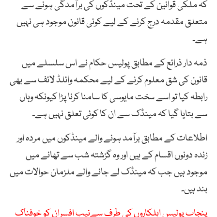
کہ ملکی قوانین کے تحت مینڈکوں کی برآمدگی ہونے سے
متعلق مقدمہ درج کرنے کے لیے کوئی قانون موجود ہی نہیں
ہے۔
ذمہ دار ذرائع کے مطابق پولیس حکام نے اس سلسلے میں
قانون کی شق معلوم کرنے کے لیے محکمہ وائلڈ لائف سے بھی
رابطہ کیا تو اسے سخت مایوسی کا سامنا کرنا پڑا کیونکہ وہاں
سے بتایا گیا کہ مینڈک سے ان کا کوئی تعلق نہیں ہے۔
اطلاعات کے مطابق برآمد ہونے والے مینڈکوں میں مردہ اور
زندہ دونوں اقسام کے ہیں اور وہ گزشتہ شب سے تھانے میں
موجود ہیں جب کہ مینڈک لے جانے والے ملزمان حوالات میں
بند ہیں۔
پنجاب پولیس اہلکاروں کی طرف سےنیب افسران کو خوفناک