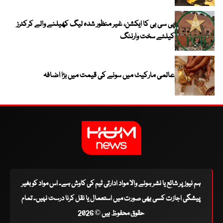
پی سی بی کا ایکشن، غیر منظور شدہ لیگ کھیلنے والے کرکٹرز
کیلئے سخت وارننگ
عالمی مارکیٹ میں سونے کی قیمت میں بڑا اضافہ
ہم نیوز پر شائع یا نشر ہونے والا مواد ادارتی ٹیم کی کاوش ہے۔ اس مواد کو بغیر
پیشگی اجازت کسی بھی صورت میں استعمال یا نقل کرنا درست نہیں۔ تمام
حقوق محفوظ ہیں © 2026