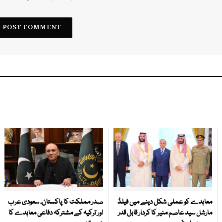
معاہدے کو عملی شکل دینے میں فیلڈ
صدر مملکت کا پاکستان، سعودی عرب
مارشل سید عاصم منیر کا کردار قابل قدر
اور ترکیہ کے مشترکہ دفاعی معاہدے کا