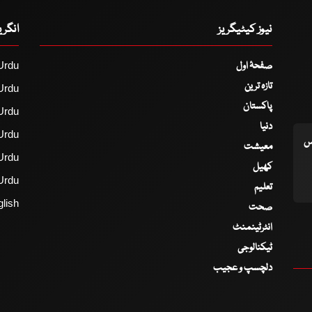
نیوز کیٹیگریز
انگر
صفحۂ اول
Urdu
تازہ ترین
Urdu
پاکستان
Urdu
دنیا
Urdu
اس
معیشت
Urdu
کھیل
Urdu
تعلیم
lish
صحت
انٹرٹینمنٹ
ٹیکنالوجی
دلچسپ و عجیب