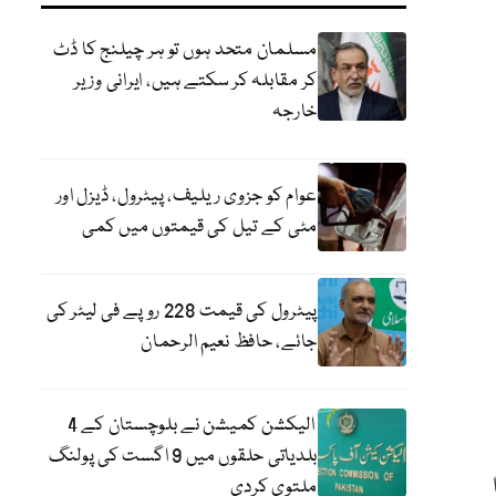
مسلمان متحد ہوں تو ہر چیلنج کا ڈٹ
کر مقابلہ کر سکتے ہیں، ایرانی وزیر
خارجہ
عوام کو جزوی ریلیف، پیٹرول، ڈیزل اور
مٹی کے تیل کی قیمتوں میں کمی
پیٹرول کی قیمت 228 روپے فی لیٹر کی
جائے، حافظ نعیم الرحمان
الیکشن کمیشن نے بلوچستان کے 4
بلدیاتی حلقوں میں 9 اگست کی پولنگ
ملتوی کردی