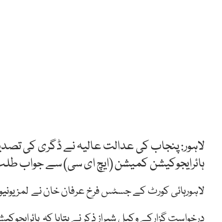
لاہور: پنجاب کی عدالت عالیہ نے ڈگری کی تصد
ہائرایجوکیشن کمیشن (ایچ ای سی) سے جواب طلب 
لاہورہائی کورٹ کے جسٹس فرخ عرفان خان نے لمز یون
درخواست گزارکے وکیل شیراز ذکر نے بتایا کہ ہائرایجو