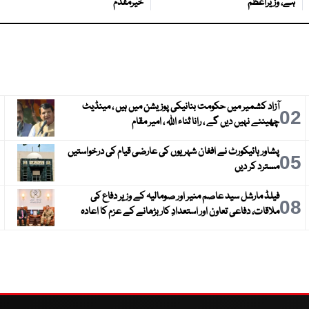
ہے، وزیراعظم
خیرمقدم
آزاد کشمیر میں حکومت بنانیکی پوزیشن میں ہیں ، مینڈیٹ
3
02
چھیننے نہیں دیں گے ، رانا ثناء اللہ ، امیر مقام
پشاور ہائیکورٹ نے افغان شہریوں کی عارضی قیام کی درخواستیں
6
05
مسترد کر دیں
فیلڈ مارشل سید عاصم منیر اور صومالیہ کے وزیر دفاع کی
9
08
ملاقات، دفاعی تعاون اور استعدادِ کار بڑھانے کے عزم کا اعادہ