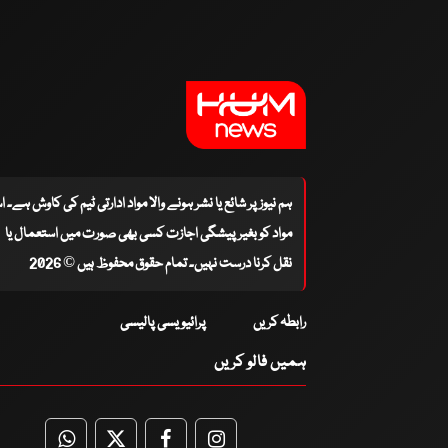
ہم نیوز پر شائع یا نشر ہونے والا مواد ادارتی ٹیم کی کاوش ہے۔ 
مواد کو بغیر پیشگی اجازت کسی بھی صورت میں استعمال یا
نقل کرنا درست نہیں۔ تمام حقوق محفوظ ہیں © 2026
رابطہ کریں
پرائیویسی پالیسی
ہمیں فالو کریں