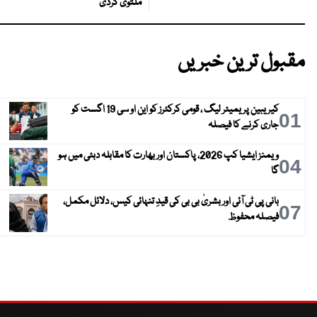
ملتوی کردی
مقبول ترین خبریں
کیریبین پریمیئر لیگ ، قومی کرکٹرز کو این او سی 19 اگست کو
01
جاری کرنے کا فیصلہ
ویمنز ایشیا کپ 2026، پاکستان اور بھارت کا مقابلہ دبئی میں ہو
04
گا
بانی پی ٹی آئی اور بشریٰ بی بی کی قیدِ تنہائی کیس، دلائل مکمل،
07
فیصلہ محفوظ