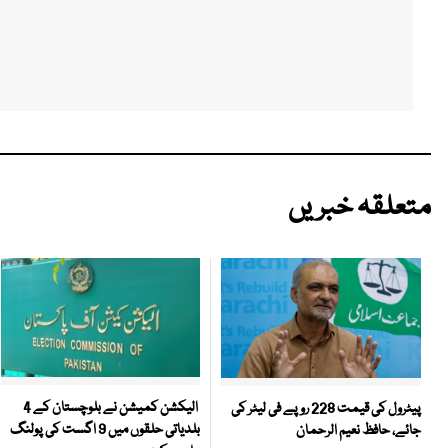
متعلقہ خبریں
الیکشن کمیشن نے بلوچستان کے 4
پیٹرول کی قیمت 228 روپے فی لیٹر کی
بلدیاتی حلقوں میں 9 اگست کی پولنگ
جائے، حافظ نعیم الرحمان