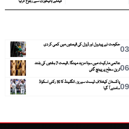
کیلئے ہائیکورٹ سے رجوع کرلیا
حکومت نے پیٹرول اور ڈیزل کی قیمتوں میں کمی کر دی
0
عالمی مارکیٹ میں سونا مزید مہنگا ، قیمت 7 ہفتوں کی بلند
0
ترین سطح پر پہنچ گئی
پاکستان کیخلاف ٹیسٹ سیریز ، انگلینڈ کا 16 رکنی اسکواڈ
0
سامنے آ گیا