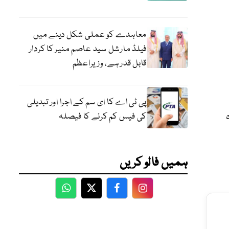
معاہدے کو عملی شکل دینے میں
فیلڈ مارشل سید عاصم منیر کا کردار
قابل قدر ہے، وزیراعظم
پی ٹی اے کا ای سم کے اجرا اور تبدیلی
کی فیس کم کرنے کا فیصلہ
ہمیں فالو کریں
WhatsApp
Twitter
Facebook
Facebook