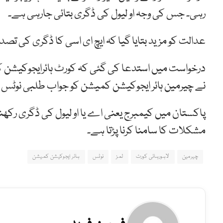
رہی۔ جس کی وجہ او لیول کی ڈگری بتائی جارہی ہے۔
عدالت کو مزید بتایا گیا کہ ایچ ای اسی کا ڈگری کی تصدی
درخواست میں استدعا کی گئی کہ کورٹ ہائرایجوکیشن
نے چیرمین ہائر ایجوکیشن کمیشن کو جواب طلبی نوٹس 
پاکستان میں کیمبرج یعنی اے یا او لیول کی ڈگری رکھن
مشکلات کا سامنا کرنا پڑتا ہے۔
چیرمین
لاہورہائی کورٹ
لمز
نوٹس
ہائر ایجوکیشن کمیشن