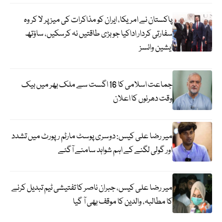
پاکستان نے امریکا، ایران کو مذاکرات کی میز پر لا کر وہ
سفارتی کردار اداکیا جو بڑی طاقتیں نہ کرسکیں، ساؤتھ
ایشین وائسز
جماعت اسلامی کا 16 اگست سے ملک بھر میں بیک
وقت دھرنوں کا اعلان
میر رضا علی کیس: دوسری پوسٹ مارٹم رپورٹ میں تشدد
اور گولی لگنے کے اہم شواہد سامنے آگئے
میر رضا علی کیس، جبران ناصر کا تفتیشی ٹیم تبدیل کرنے
کا مطالبہ، والدین کا موقف بھی آ گیا