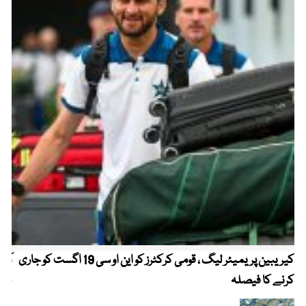
کیریبین پریمیئر لیگ ، قومی کرکٹرز کو این او سی 19 اگست کو جاری
آز
کرنے کا فیصلہ
چھی