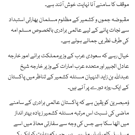
موقف کا سامنے آنا نہایت خوش آئند ہے۔
مقبوضہ جموں و کشمیر کے مظلوم مسلمان بھارتی استبداد
سے نجات پانے کے لیے عالمی برادری بالخصوص مسلم امہ
کی طرف نظریں جمائے ہوئے ہے۔
خیال رہے کہ سعودی عرب کے وزیرمملکت برائے امور خارجہ
عادل الجبیر اور متحدہ عرب امارات کے وزیر خارجہ شيخ
عبداللہ بن زاید النہیان مسئلہ کشمیر کے تناظر میں پاکستان
کے ایک روزہ دورے پر آئے ہیں۔
ؤمبصرین کو یقین ہے کہ پاکستان عالمی برادری کے سامنے
ماضی کی نسبت اس مرتبہ مسئلہ کشمیر زیادہ بہتر انداز
میں اٹھا سکا ہے جس کی وجہ سے سفارتی محاذ میں اسے
مسلسل کامیابیاں مل رہی ہیں جب کہ بھارت کو ایک کے