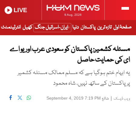
LIVE
9 Aug, 2026
صفحۂ اول
تازہ ترین
پاکستان
دنیا
ایران-اسرائیل جنگ
کھیل
انٹرٹینمنٹ
مسئلہ کشمیر: پاکستان کو سعودی عرب اور یو اے
ای کی حمایت حاصل
یہ ابہام ختم ہوگیا ہے کہ مسلم ممالک مسئلہ کشمیر
پر پاکستان کے ساتھ نہیں، شاہ محمود
|
شائع
September 4, 2019 7:19 PM
ویب ڈیسک