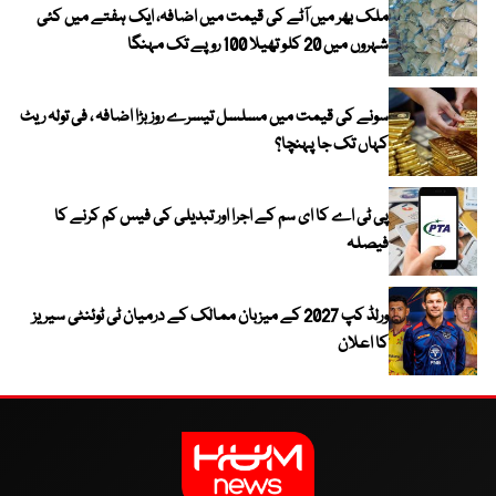
ملک بھر میں آٹے کی قیمت میں اضافہ، ایک ہفتے میں کئی
شہروں میں 20 کلو تھیلا 100 روپے تک مہنگا
سونے کی قیمت میں مسلسل تیسرے روز بڑا اضافہ ، فی تولہ ریٹ
کہاں تک جا پہنچا؟
پی ٹی اے کا ای سم کے اجرا اور تبدیلی کی فیس کم کرنے کا
فیصلہ
ورلڈ کپ 2027 کے میزبان ممالک کے درمیان ٹی ٹوئنٹی سیریز
کا اعلان