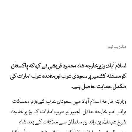
فوٹو: ہم نیوز
اسلام آباد: وزیرخارجہ شاہ محمود قریشی نے کہاکہ پاکستان
کو مسئلہ کشمیر پر سعودی عرب اور متحدہ عرب امارات کی
مکمل حمایت حاصل ہے۔
وزارتِ خارجہ اسلام آباد میں سعودی عرب کے وزیر مملکت
برائے امور خارجہ عادل الجبیر اور عرب امارات کے وزیر خارجہ
شیخ عبداللہ بن زائد بن سلطان سے ملاقات کے بعد شاہ