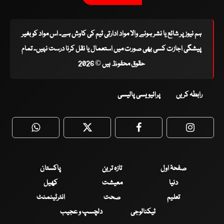
ہم نیوز پر شائع یا نشر ہونے والا مواد ادارتی ٹیم کی کاوش ہے۔ اس مواد کو بغیر
پیشگی اجازت کسی بھی صورت میں استعمال یا نقل کرنا درست نہیں۔ تمام
حقوق محفوظ ہیں © 2026
رابطہ کریں
پرائیویسی پالیسی
WhatsApp
Twitter
Facebook
Faceboo
صفحۂ اول
تازہ ترین
پاکستان
دنیا
معیشت
کھیل
تعلیم
صحت
انٹرٹینمنٹ
ٹیکنالوجی
دلچسپ و عجیب