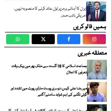
ایران کا آبنائے ہرمز پر ٹول عائد کرنے کا منصوبہ نہیں،
امریکی نائب صدر
ہمیں فالو کریں
WhatsApp
Twitter
Facebook
Faceboo
متعلقہ خبریں
جماعت اسلامی کا 16 اگست سے ملک بھر میں بیک وقت
دھرنوں کا اعلان
میر رضا علی کیس: دوسری پوسٹ مارٹم رپورٹ میں تشدد اور
گولی لگنے کے اہم شواہد سامنے آگئے