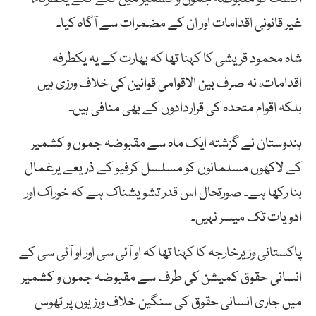
غیر قانونی اقدامات اور ان کے مضمرات سے آگاہ کیا۔
شاہ محمود قریشی کا کہنا تھا کہ بھارت کے یہ یکطرفہ
اقدامات، نہ صرف بین الاقوامی قوانین کی خلاف ورزی ہیں
بلکہ اقوام متحدہ کی قراردادوں کے بھی منافی ہیں۔
ہندوستان نے گزشتہ ایک ماہ سے مقبوضہ جموں و کشمیر
کے لاکھوں مسلمانوں کو مسلسل کرفیو کے ذریعے یرغمال
بنا رکھا ہے۔ صورتحال اس قدر تشویشناک ہے کہ خوراک اور
ادویات تک میسر نہیں۔
پاکستانی وزیرخارجہ کا کہنا تھا کہ او آئی سی اور او آئی سی کے
انسانی حقوق کمیشن کی طرف سے مقبوضہ جموں و کشمیر
میں جاری انسانی حقوق کی سنگین خلاف ورزیوں پر ٹھوس