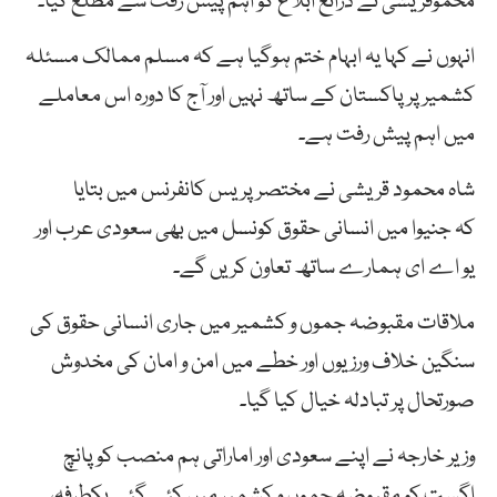
محموقریشی نے ذرائع ابلاغ کو اہم پیش رفت سے مطلع کیا۔
انہوں نے کہا یہ ابہام ختم ہوگیا ہے کہ مسلم ممالک مسئلہ
کشمیر پر پاکستان کے ساتھ نہیں اور آج کا دورہ اس معاملے
میں اہم پیش رفت ہے۔
شاہ محمود قریشی نے مختصر پریس کانفرنس میں بتایا
کہ جنیوا میں انسانی حقوق کونسل میں بھی سعودی عرب اور
یو اے ای ہمارے ساتھ تعاون کریں گے۔
ملاقات مقبوضہ جموں و کشمیر میں جاری انسانی حقوق کی
سنگین خلاف ورزیوں اور خطے میں امن و امان کی مخدوش
صورتحال پر تبادلہ خیال کیا گیا۔
وزیر خارجہ نے اپنے سعودی اور اماراتی ہم منصب کو پانچ
اگست کو مقبوضہ جموں و کشمیر میں کئے گئے یکطرفہ،