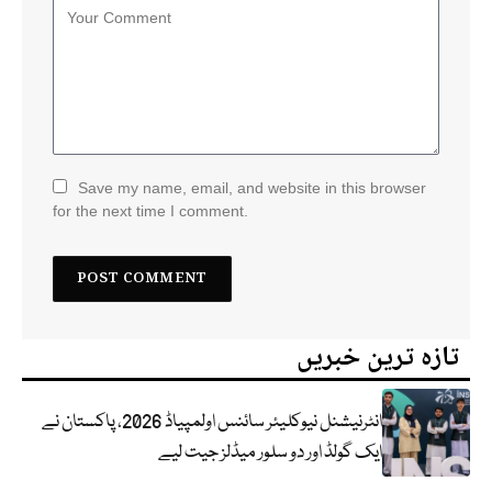
Save my name, email, and website in this browser
for the next time I comment.
تازہ ترین خبریں
انٹرنیشنل نیوکلیئر سائنس اولمپیاڈ 2026، پاکستان نے
ایک گولڈ اور دو سلور میڈلز جیت لیے