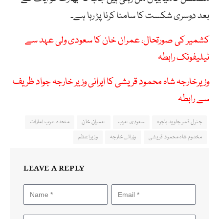
بعد دوسری شکست کا سامنا کرنا پڑ رہا ہے۔
کشمیر کی صورتحال، عمران خان کا سعودی ولی عہد سے
ٹیلیفونک رابطہ
وزیرخارجہ شاہ محمود قریشی کا ایرانی وزیر خارجہ جواد ظریف
سے رابطہ
جنرل قمر جاوید باجوہ
سعودی عرب
عمران خان
متحدہ عرب امارات
مخدوم شاہ محمود قریشی
وزرائے خارجہ
وزیراعظم
LEAVE A REPLY