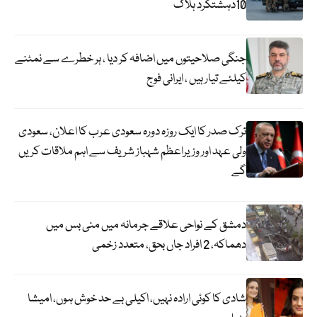
10دہشتگرد ہلاک
جنگی صلاحیتوں میں اضافہ کر دیا ، ہر خطرے سے نمٹنے
کیلئے تیار ہیں ، ایرانی فوج
ترک صدر کا ایک روزہ دورہ سعودی عرب کا اعلان، سعودی
ولی عہد اور وزیراعظم شہباز شریف سے اہم ملاقات کریں
گے
دمشق کے نواحی علاقے جرمانہ میں منی بس میں
دھماکہ، 2 افراد جاں بحق، متعدد زخمی
شادی کا کوئی ارادہ نہیں، اکیلی بے حد خوش ہوں، امیشا