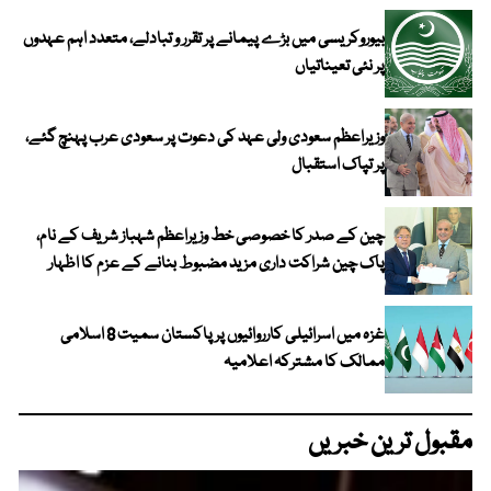
بیوروکریسی میں بڑے پیمانے پر تقرر و تبادلے، متعدد اہم عہدوں
پر نئی تعیناتیاں
وزیراعظم سعودی ولی عہد کی دعوت پر سعودی عرب پہنچ گئے،
پر تپاک استقبال
چین کے صدر کا خصوصی خط وزیراعظم شہباز شریف کے نام،
پاک چین شراکت داری مزید مضبوط بنانے کے عزم کا اظہار
غزہ میں اسرائیلی کارروائیوں پر پاکستان سمیت 8 اسلامی
ممالک کا مشترکہ اعلامیہ
مقبول ترین خبریں