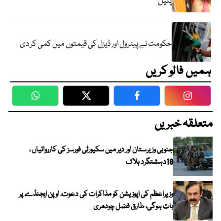
پٹیل
حکومت نے پیٹرول اور ڈیزل کی قیمتوں میں کمی کر دی
ہمیں فالو کریں
WhatsApp
Twitter
Facebook
Faceboo
متعلقہ خبریں
جنوبی وزیرستان اور دیر میں سکیورٹی فورسز کی کارروائیاں ،
10دہشتگرد ہلاک
وزیراعظم کی اپوزیشن کو مذاکرات کی دعوت، اوپن ایجنڈے پر
بات ہوگی، طارق فضل چودھری