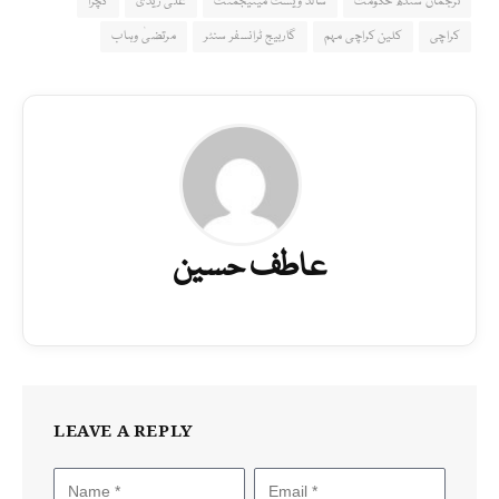
ترجمان سندھ حکومت
سالڈ ویسٹ مینیجمنٹ
علی زیدی
کچرا
کراچی
کلین کراچی مہم
گاربیج ٹرانسفر سنٹر
مرتضیٰ وہاب
عاطف حسین
LEAVE A REPLY