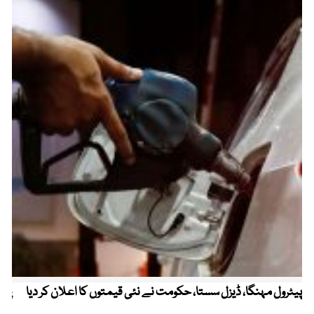
پیٹرول مہنگا، ڈیزل سستا، حکومت نے نئی قیمتوں کا اعلان کر دیا
پنج