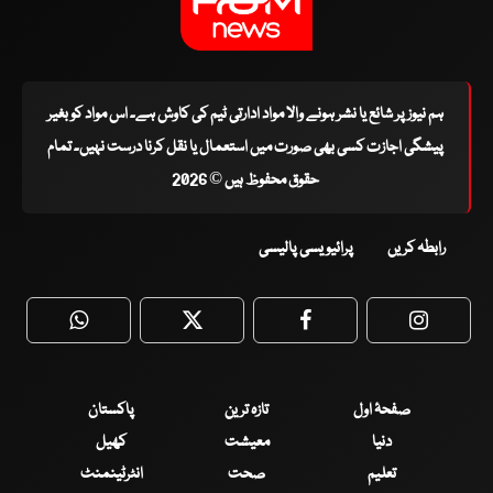
ہم نیوز پر شائع یا نشر ہونے والا مواد ادارتی ٹیم کی کاوش ہے۔ اس مواد کو بغیر
پیشگی اجازت کسی بھی صورت میں استعمال یا نقل کرنا درست نہیں۔ تمام
حقوق محفوظ ہیں © 2026
رابطہ کریں
پرائیویسی پالیسی
WhatsApp
Twitter
Facebook
Faceboo
صفحۂ اول
تازہ ترین
پاکستان
دنیا
معیشت
کھیل
تعلیم
صحت
انٹرٹینمنٹ