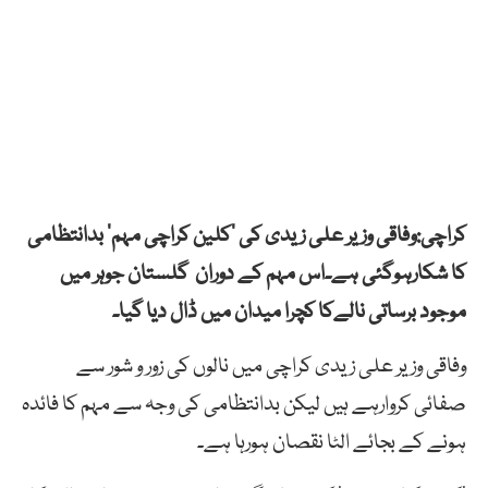
کراچی:وفاقی وزیر علی زیدی کی ’کلین کراچی مہم‘ بدانتظامی
کا شکارہوگئی ہے۔اس مہم کے دوران گلستان جوہر میں
موجود برساتی نالےکا کچرا میدان میں ڈال دیا گیا۔
وفاقی وزیر علی زیدی کراچی میں نالوں کی زور و شور سے
صفائی کروارہے ہیں لیکن بدانتظامی کی وجہ سے مہم کا فائدہ
ہونے کے بجائے الٹا نقصان ہورہا ہے۔