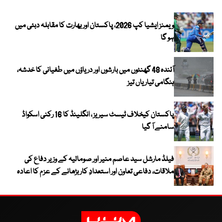
ویمنز ایشیا کپ 2026، پاکستان اور بھارت کا مقابلہ دبئی میں
ہو گا
آئندہ 48 گھنٹوں میں بارشوں اور دریاؤں میں طغیانی کا خدشہ،
ہنگامی تیاریاں تیز
پاکستان کیخلاف ٹیسٹ سیریز ، انگلینڈ کا 16 رکنی اسکواڈ
سامنے آ گیا
فیلڈ مارشل سید عاصم منیر اور صومالیہ کے وزیر دفاع کی
ملاقات، دفاعی تعاون اور استعدادِ کار بڑھانے کے عزم کا اعادہ