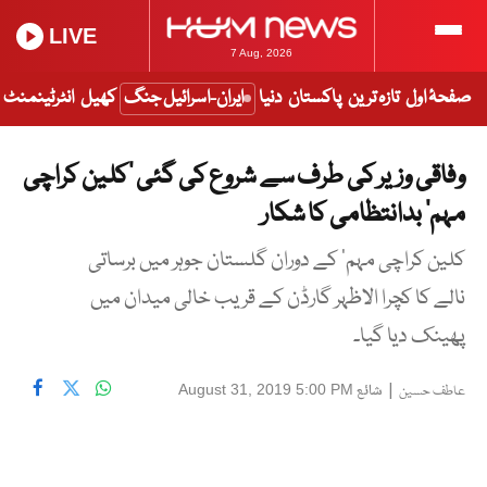
LIVE
7 Aug, 2026
صفحۂ اول
تازہ ترین
پاکستان
دنیا
ایران-اسرائیل جنگ
کھیل
انٹرٹینمنٹ
وفاقی وزیر کی طرف سے شروع کی گئی ’کلین کراچی
مہم‘ بدانتظامی کا شکار
کلین کراچی مہم‘ کے دوران گلستان جوہر میں برساتی
نالے کا کچرا الاظہر گارڈن کے قریب خالی میدان میں
پھینک دیا گیا۔
|
شائع
August 31, 2019 5:00 PM
عاطف حسین