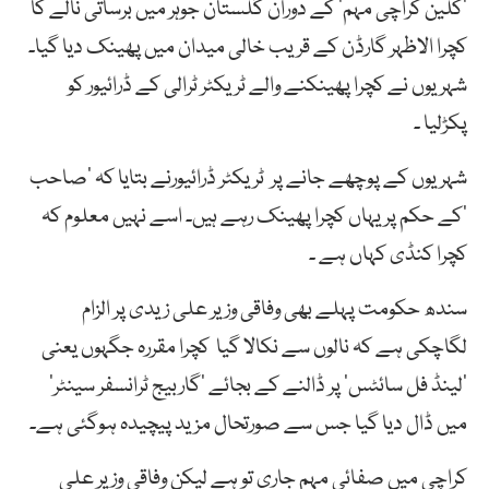
’کلین کراچی مہم‘ کے دوران گلستان جوہر میں برساتی نالے کا
کچرا الاظہر گارڈن کے قریب خالی میدان میں پھینک دیا گیا۔
شہریوں نے کچرا پھینکنے والے ٹریکٹر ٹرالی کے ڈرائیور کو
پکڑلیا ۔
شہریوں کے پوچھے جانے پر ٹریکٹر ڈرائیورنے بتایا کہ ’صاحب
‘کے حکم پر یہاں کچرا پھینک رہے ہیں۔ اسے نہیں معلوم کہ
کچرا کنڈی کہاں ہے ۔
سندھ حکومت پہلے بھی وفاقی وزیر علی زیدی پر الزام
لگاچکی ہے کہ نالوں سے نکالا گیا کچرا مقررہ جگہوں یعنی
’لینڈ فل سائٹس‘ پر ڈالنے کے بجائے ’گاربیج ٹرانسفر سینٹر‘
میں ڈال دیا گیا جس سے صورتحال مزید پیچیدہ ہوگئی ہے۔
کراچی میں صفائی مہم جاری تو ہے لیکن وفاقی وزیر علی