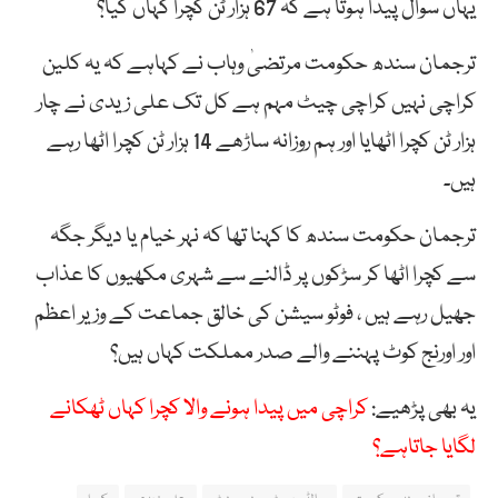
یہاں سوال پیدا ہوتا ہے کہ 67 ہزار ٹن کچرا کہاں گیا؟
ترجمان سندھ حکومت مرتضیٰ وہاب نے کہاہے کہ یہ کلین
کراچی نہیں کراچی چیٹ مہم ہے کل تک علی زیدی نے چار
ہزار ٹن کچرا اٹھایا اور ہم روزانہ ساڑھے 14 ہزار ٹن کچرا اٹھا رہے
ہیں۔
ترجمان حکومت سندھ کا کہنا تھا کہ نہر خیام یا دیگر جگہ
سے کچرا اٹھا کر سڑکوں پر ڈالنے سے شہری مکھیوں کا عذاب
جھیل رہے ہیں ، فوٹو سیشن کی خالق جماعت کے وزیر اعظم
اور اورنج کوٹ پہننے والے صدر مملکت کہاں ہیں؟
یہ بھی پڑھیے:
کراچی میں پیدا ہونے والا کچرا کہاں ٹھکانے
لگایا جاتاہے؟