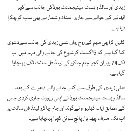
زیدی اور سالڈ ویسٹ مینیجمنٹ بورڈکی جانب سے کچرا
اٹھانے کے حوالےسے جاری اعداد و شمار نے بھی سب کو چکرا
دیا ہے۔
کلین کراچی مہم کے روح رواں علی زیدی کی جانب سےدعویٰ
کیا گیا ہے کہ 5اگست کو شروع کی جانے والی مہم میں اب
تک74 ہزار ٹن کچرا جام چاکرو کی لینڈ فل سائٹ تک پہنچایا
گیاہے۔
علی زیدی کی طرف سے کئے جانے والے دعوے کے بعد
سالڈ ویسٹ مینیجمنٹ بورڈ نے اپنی رپورٹ جاری کردی جس
کے مطابق ایف ڈبلیو او نےگوند اور جام چاکرو لینڈ فل سائٹ پر
اب تک صرف چھ ہزار پانچ سو ٹن کچرا پہنچایا ہے۔