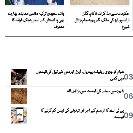
حکومت سے مذاکرات ناکام، گڈز
پاک سعودی ترکیہ دفاعی معاہدہ، بھارت
ٹرانسپورٹرز کی ملک گیر پہیہ جام ہڑتال
بھی پاکستان کے اسٹریٹجک فوائد کا
شروع
معترف
عوام کو جزوی ریلیف، پیٹرول، ڈیزل اور مٹی کے تیل کی قیمتوں
0
میں کمی
4 روز میں سونے کی قیمت میں بڑا اضافہ
0
پی ٹی اے کا ای سم کے اجرا اور تبدیلی کی فیس کم کرنے کا
0
فیصلہ