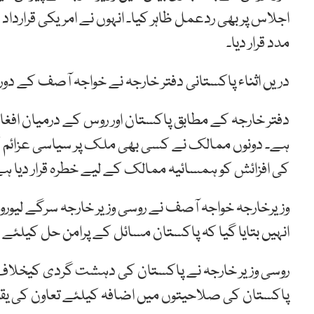
اجلاس پر بھی ردعمل ظاہر کیا۔ انہوں نے امریکی قرار
مدد قرار دیا۔
دریں اثناء پاکستانی دفتر خارجہ نے خواجہ آصف کے دو
دفتر خارجہ کے مطابق پاکستان اور روس کے درمیان افغا
ہے۔ دونوں ممالک نے کسی بھی ملک پر سیاسی عزائم ک
کی افزائش کو ہمسائیہ ممالک کے لیے خطرہ قرار دیا ہ
وزیرخارجہ خواجہ آصف نے روسی وزیر خارجہ سرگے لیوروو
انہیں بتایا گیا کہ پاکستان مسائل کے پرامن حل کیلئے 
روسی وزیر خارجہ نے پاکستان کی دہشت گردی کیخلاف ک
پاکستان کی صلاحیتوں میں اضافہ کیلئے تعاون کی یقین