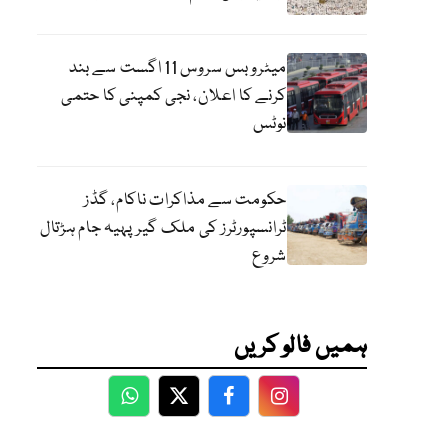
میٹرو بس سروس 11 اگست سے بند
کرنے کا اعلان، نجی کمپنی کا حتمی
نوٹس
حکومت سے مذاکرات ناکام، گڈز
ٹرانسپورٹرز کی ملک گیر پہیہ جام ہڑتال
شروع
ہمیں فالو کریں
WhatsApp
Twitter
Facebook
Facebook