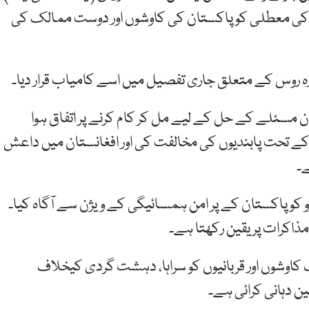
داد کی معطلی کو پاکستان کی کاوشوں اور دوست ممالک کی
رہ روس کے متعلق جاری تفصیل میں اسے کامیاب قرار دیا۔
ن مسئلے کے حل کے لیے مل کر کام کرنے پر اتفاق ہوا
ے تحت پابندیوں کی مخالفت کی اور افغانستان میں داعش
ے۔
 کو پاکستان کے پر امن ہمسائیگی کے ویژن سے آگاہ کیا۔
مذاکرات پر یقین رکھتا ہے۔
اوشوں اور قربانیوں کو سراہا، دہشت گردی کیخلاف
 دہانی کرائی ہے۔