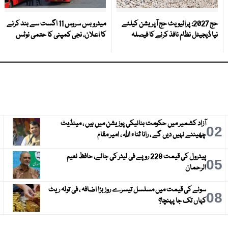
حج 2027: پرائیویٹ حج آپریشن کیلئے
میٹرو بس سروس 11 اگست سے بند کرنے
نیا ڈیجیٹل نظام نافذ کرنے کا فیصلہ
کا اعلان، نجی کمپنی کا حتمی نوٹس
آزاد کشمیر میں حکومت بنانیکی پوزیشن میں ہیں ، مینڈیٹ
3
02
چھیننے نہیں دیں گے ، رانا ثناء اللہ ، امیر مقام
پیٹرول کی قیمت 228 روپے فی لیٹر کی جائے، حافظ نعیم
6
05
الرحمان
سونے کی قیمت میں مسلسل تیسرے روز بڑا اضافہ ، فی تولہ ریٹ
9
08
کہاں تک جا پہنچا؟