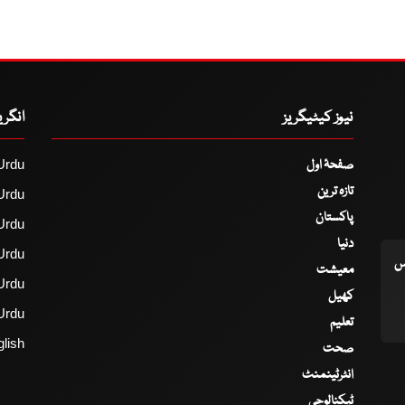
نیوز کیٹیگریز
انگر
صفحۂ اول
Urdu
تازہ ترین
Urdu
پاکستان
Urdu
دنیا
Urdu
اس
معیشت
Urdu
کھیل
Urdu
تعلیم
lish
صحت
انٹرٹینمنٹ
ٹیکنالوجی