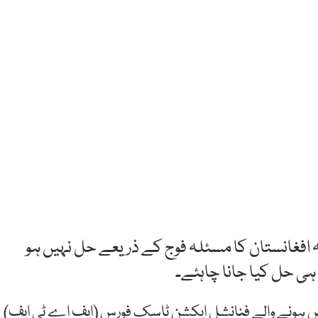
کہ افغانستان کا مسئلہ فوج کے ذریعے حل نہیں ہو
ہی حل کیا جانا چاہئے۔
یں ہونے والے فنانشل ایکشن ٹاسک فورس (ایف اے ٹی ایف)