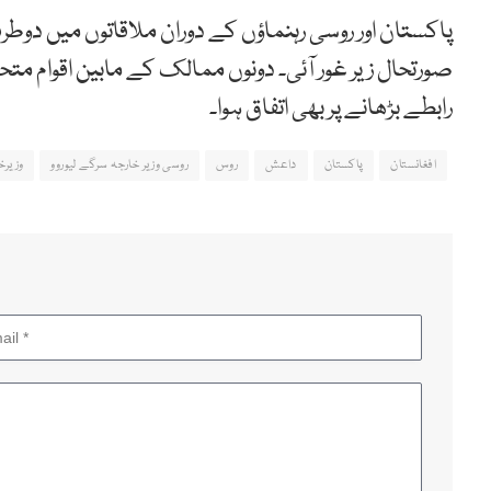
پاکستان اور روسی رہنماؤں کے دوران ملاقاتوں میں دوطرف
صورتحال زیر غور آئی۔ دونوں ممالک کے مابین اقوام متحد
رابطے بڑھانے پر بھی اتفاق ہوا۔
افغانستان
پاکستان
داعش
روس
روسی وزیر خارجہ سرگے لیوروو
وزیرخ