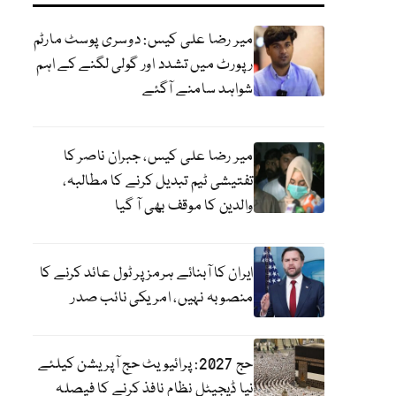
میر رضا علی کیس: دوسری پوسٹ مارٹم
رپورٹ میں تشدد اور گولی لگنے کے اہم
شواہد سامنے آگئے
میر رضا علی کیس، جبران ناصر کا
تفتیشی ٹیم تبدیل کرنے کا مطالبہ،
والدین کا موقف بھی آ گیا
ایران کا آبنائے ہرمز پر ٹول عائد کرنے کا
منصوبہ نہیں، امریکی نائب صدر
حج 2027: پرائیویٹ حج آپریشن کیلئے
نیا ڈیجیٹل نظام نافذ کرنے کا فیصلہ