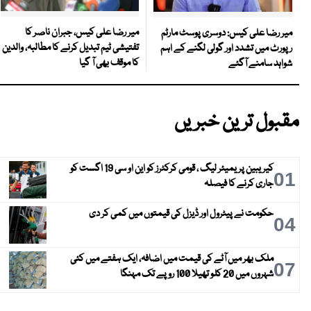
میر رضا علی کیس، جبران ناصر کا
میر رضا علی کیس: دوسری پوسٹ مارٹم
تفتیشی ٹیم تبدیل کرنے کا مطالبہ، والدین
رپورٹ میں تشدد اور گولی لگنے کے اہم
کا موقف بھی آ گیا
شواہد سامنے آگئے
مقبول ترین خبریں
کیریبین پریمیئر لیگ ، قومی کرکٹرز کو این او سی 19 اگست کو
01
جاری کرنے کا فیصلہ
حکومت نے پیٹرول اور ڈیزل کی قیمتوں میں کمی کر دی
04
ملک بھر میں آٹے کی قیمت میں اضافہ، ایک ہفتے میں کئی
07
شہروں میں 20 کلو تھیلا 100 روپے تک مہنگا