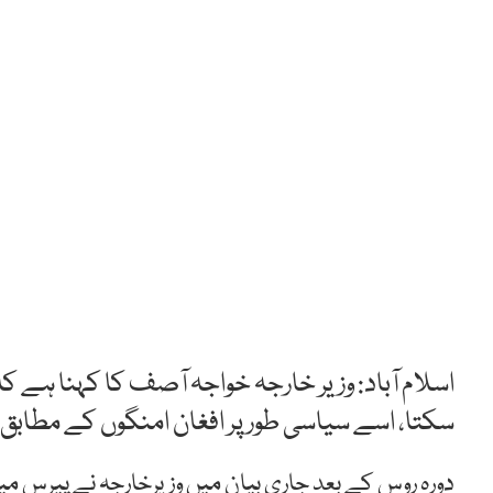
اسلام آباد: وزیر خارجہ خواجہ آصف کا کہنا ہے 
سکتا، اسے سیاسی طور پر افغان امنگوں کے مطابق 
دورہ روس کے بعد جاری بیان میں وزیرخارجہ نے پیرس م