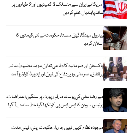
امریکا نے ایران سے منسلک 3 کمپنیوں اور 2 طیاروں پر
عائد پابندیاں ختم کر دیں
پیٹرول مہنگا، ڈیزل سستا، حکومت نے نئی قیمتوں کا
اعلان کر دیا
پاکستان اور صومالیہ کا دفاعی تعاون مزید مضبوط بنانے
پر اتفاق، صومالی وزیر دفاع کی نیول اور ایئرہیڈ کوارٹرز آمد
میر رضا علی کی پوسٹ مارٹم رپورٹ پر سنگین اعتراضات،
پولیس سرجن کا ایس ایس پی کو لکھا گیا خط سامنے آ گیا
موجودہ نظام کہیں نہیں جا رہا، حکومت اپنی آئینی مدت