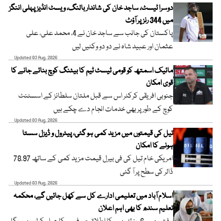
دوسرا ٹیسٹ، ساجد خان کی شاندار بالنگ، ویسٹ انڈیز پہلی اننگز
میں 344 رنز پر آؤٹ
پاکستان کی جانب سے ساجد خان نے 4، محمد علی، علی
عثمان اور عبید شاہ نے دو دو وکٹیں لیں
Updated 03 Aug, 2026
مائیک اسمتھ کو قومی ٹیسٹ ٹیم کا بیٹنگ کوچ بنائے جانے کا
قوی امکان
جنوبی افریقی کرکٹر اس سے قبل ملتان سلطانز کے اسسٹنٹ
کوچ کے طور پر بھی خدمات انجام دے چکے ہیں
Updated 03 Aug, 2026
تیل کی قیمتوں میں مزید کمی ہو گئی، پیٹرول و ڈیزل سستا
ہونے کا امکان
امریکی خام تیل کی فی بیرل قیمت مزید کمی کے ساتھ 78.97
ڈالر کی سطح پر آ گئی
Updated 03 Aug, 2026
اسلام آباد میں تعلیمی ادارے کل سے کھل جائیں گے، محکمہ
تعلیم سندھ کا بھی اہم اعلان