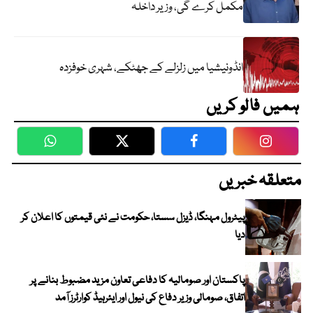
مکمل کرے گی، وزیر داخلہ
انڈونیشیا میں زلزلے کے جھٹکے، شہری خوفزدہ
ہمیں فالو کریں
WhatsApp
Twitter
Facebook
Faceboo
متعلقہ خبریں
پیٹرول مہنگا، ڈیزل سستا، حکومت نے نئی قیمتوں کا اعلان کر
دیا
پاکستان اور صومالیہ کا دفاعی تعاون مزید مضبوط بنانے پر
اتفاق، صومالی وزیر دفاع کی نیول اور ایئرہیڈ کوارٹرز آمد