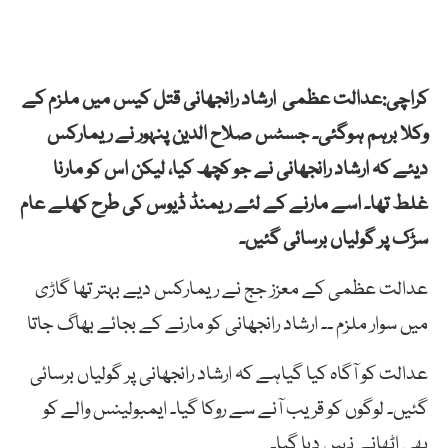
کراچی:عدالت عظمی ارشاد رانجھانی قتل کیس میں ملزم کے
وکلا برہم ہوگئی۔ جسٹس صلاح الدین پنہور نے ریمارکس
دیئے کہ ارشاد رانجھانی نے جو کچھ کیا، لیکن اس کو مارنا
غلط تھا۔ اسے مارنے کے لئے ریمنڈ ڈیوس کی طرح کھلے عام
سڑک پر گولیاں برسائی گئیں۔
عدالت عظمی کے معزز جج نے ریمارکس دیے بہتر تھا گاڑی
میں سوار ملزم ۔۔ ارشاد رانجھانی کو مارنے کے بجائے بھاگ جاتا
عدالت کو آگاہ کیا گیاہے کہ ارشاد رانجھانی پر گولیاں برسائی
گئیں۔ لوگوں کو قریب آنے سے روکا گیا۔ ایمبولینس والے کو
بھی اٹھانے نہیں دیا گیا۔