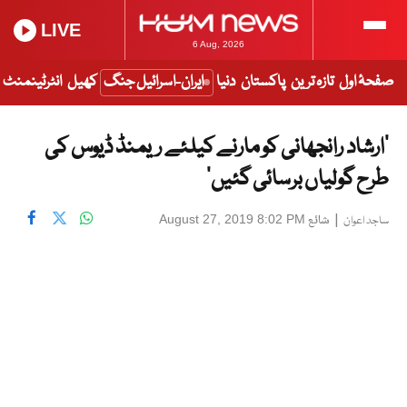
LIVE
6 Aug, 2026
صفحۂ اول
تازہ ترین
پاکستان
دنیا
ایران-اسرائیل جنگ
کھیل
انٹرٹینمنٹ
’ارشاد رانجھانی کو مارنے کیلئے ریمنڈ ڈیوس کی
طرح گولیاں برسائی گئیں‘
|
شائع
August 27, 2019 8:02 PM
ساجد اعوان