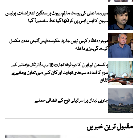
میر رضا علی کی پوسٹ مارٹم رپورٹ پر سنگین اعتراضات، پولیس
سرجن کا ایس ایس پی کو لکھا گیا خط سامنے آ گیا
موجودہ نظام کہیں نہیں جا رہا، حکومت اپنی آئینی مدت مکمل
کرے گی، وزیر داخلہ
پاکستان اور ایران کا دوطرفہ تجارت 10 ارب ڈالر تک بڑھانے کے
عزم کا اعادہ، سرحدی تجارت اور کان کنی میں تعاون بڑھانے پر
اتفاق
جنوبی لبنان پر اسرائیلی فوج کے فضائی حملے
مقبول ترین خبریں