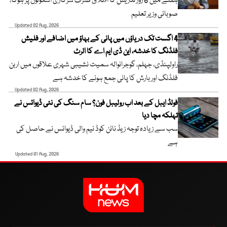
ہفتے میں 6 روز تدریس کا اطلاق صرف سرکاری اسکولوں پر ہوگا،
صوبائی وزیر تعلیم
Updated 02 Aug, 2026
4 اگست تک دریاؤں میں پانی کے بہاؤ میں اضافے اور فلیش
فلڈنگ کا خدشہ، این ڈی ایم اے کا الرٹ
راولپنڈی، جہلم، گوجرانوالہ سمیت نشیبی شہری علاقوں میں اربن
فلڈنگ اور بارش کا پانی جمع ہونے کا خدشہ ہے
Updated 02 Aug, 2026
فولڈ ایبل کے بعد اب رولیبل فون؟ سام سنگ کی نئی ڈیوائس نے
تہلکہ مچا دیا
سب سے زیادہ توجہ زیڈ نائن کوڈ نیم والی ڈیوائس نے حاصل کی
ہے
Updated 01 Aug, 2026