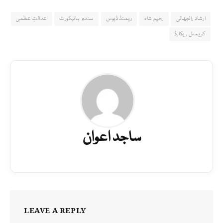
ارشاد رانجھانی
رحیم شاہ
ریمنڈ ڈیوس
سندھ ہائیکورٹ
عدالتِ عظمی
کریمنل ریکارڈ
ساجد اعوان
LEAVE A REPLY