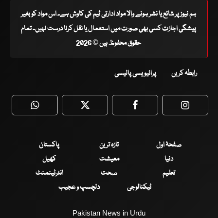
ہم نیوز پر شائع یا نشر ہونے والا مواد ادارتی ٹیم کی کاوش ہے۔ اس مواد کو بغیر
پیشگی اجازت کسی بھی صورت میں استعمال یا نقل کرنا درست نہیں۔ تمام
حقوق محفوظ ہیں © 2026
رابطہ کریں
پرائیویسی پالیسی
WhatsApp
Twitter
Facebook
Faceboo
صفحۂ اول
تازہ ترین
پاکستان
دنیا
معیشت
کھیل
تعلیم
صحت
انٹرٹینمنٹ
ٹیکنالوجی
دلچسپ و عجیب
Pakistan News in Urdu