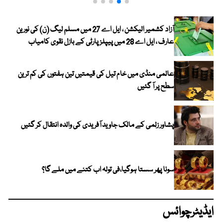
آزاد کشمیر الیکشن ، ایل اے 27 میں مسلم لیگ (ن) کی نورین
عارف ، ایل اے 28 میں پیپلز پارٹی کے بازل نقوی کامیاب
عالمی منڈی میں خام تیل کی قیمتیں تین ہفتوں کی کم ترین
سطح پر آ گئیں
پشاور زلمی کے مالک جاوید آفریدی کی والدہ انتقال کر گئیں
سونا پھر سستا ہوگیا،فی تولہ اب کتنے میں ملے گا؟
ایڈیٹرچوائس