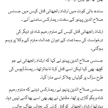
سندھ ہائی کورٹ میں ارشاد رانجھانی قتل کیس میں جسٹس
صلاح الدین پہنور کے سخت ریمارکس سامنے آئے ۔
ارشاد رانجھانی قتل کیس کے ملزم رحیم شاہ اور دیگر کی
درخواست کی سماعت کے دوران عدالت ملزم کے وکلا پر برہم
ہوگئی۔
جسٹس صلاح الدین پہنور نے کہا کہ ارشاد رانجھانی نے جو
کچھ بھی کیا لیکن اسے قتل کرنا ناجائز تھا۔ ریمنڈڈیوس کی
طرح سڑک پر گولیاں چلاکر اسے مارا گیا۔
جسٹس صلاح الدین پنہور نے ریمارکس دیئے کہ ملزم رحیم
شاہ ویگو گاڑی پر تھا۔ مقتول نے پھر بھی اسے بھاگنے نہیں دیا۔
بہترتھا ارشاد رانجھانی کو قتل کرنے کے بجائے بھاگ جاتے۔