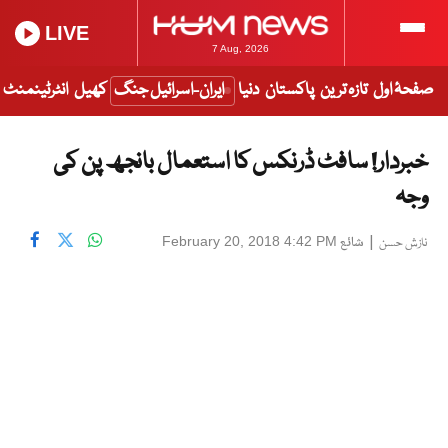
LIVE
7 Aug, 2026
صفحۂ اول
تازہ ترین
پاکستان
دنیا
ایران-اسرائیل جنگ
کھیل
انٹرٹینمنٹ
خبردار! سافٹ ڈرنکس کا استعمال بانجھ پن کی
وجہ
|
شائع
February 20, 2018 4:42 PM
نازش حسن