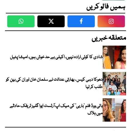
ہمیں فالو کریں
WhatsApp
Twitter
Facebook
Faceboo
متعلقہ خبریں
شادی کا کوئی ارادہ نہیں، اکیلی بے حد خوش ہوں، امیشا پٹیل
دھوکا دہی کیس ، بھارتی عدالت نے سلمان خان اور ان کی بہن کو
طلب کر لیا
ہالی ووڈ فلم ’باربی‘ کی میک اپ آرٹسٹ ایوا گلیز ٹریفک حادثے
میں ہلاک