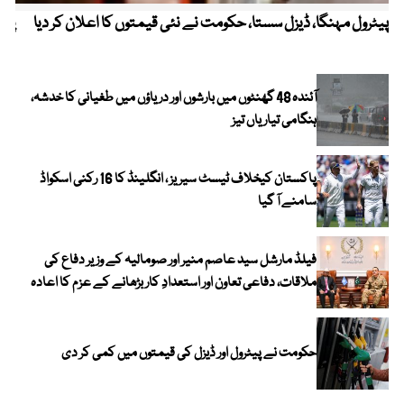
پیٹرول مہنگا، ڈیزل سستا، حکومت نے نئی قیمتوں کا اعلان کر دیا
پنج
آئندہ 48 گھنٹوں میں بارشوں اور دریاؤں میں طغیانی کا خدشہ،
ہنگامی تیاریاں تیز
پاکستان کیخلاف ٹیسٹ سیریز ، انگلینڈ کا 16 رکنی اسکواڈ
سامنے آ گیا
فیلڈ مارشل سید عاصم منیر اور صومالیہ کے وزیر دفاع کی
ملاقات، دفاعی تعاون اور استعدادِ کار بڑھانے کے عزم کا اعادہ
حکومت نے پیٹرول اور ڈیزل کی قیمتوں میں کمی کر دی