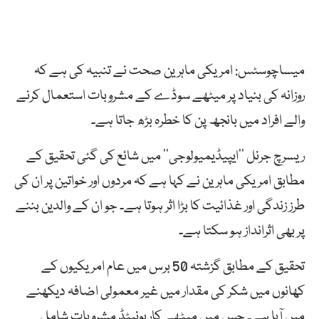
میساچوسٹس: امریکی ماہرین صحت نے تنبیہ کی ہے کہ
روزانہ کی بنیاد پر میٹھے سوڈے کے مشروبات استعمال کرنے
والے افراد میں بانجھ پن کا خطرہ بڑھ جاتا ہے۔
ریسرچ جرنل ’’ایپیڈیمیولوجی‘‘ میں شائع کی گئی تحقیق کے
مطابق امریکی ماہرین نے کہا ہے کہ مردوں اور خواتین پر ان کی
طرز زندگی اور غذائیت کا بڑا اثر ہوتا ہے۔ جو ان کے والدین بننے
پر بھی اثرانداز ہو سکتا ہے۔
تحقیق کے مطابق گزشتہ 50 برس میں عام امریکیوں کے
کھانوں میں شکر کی مقدار میں غیر معمولی اضافہ دیکھنے
میں آیا ہے۔ جس میں میٹھے کاربونیٹڈ مشروبات شامل