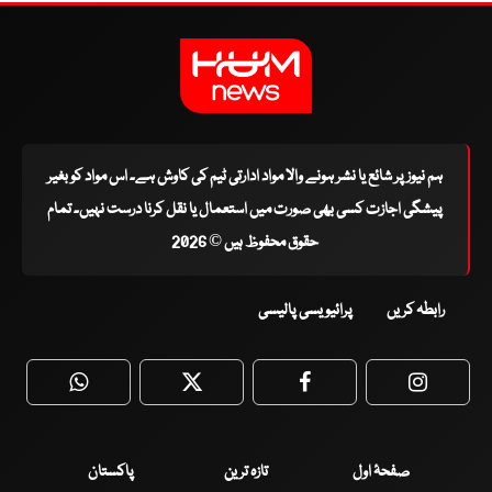
ہم نیوز پر شائع یا نشر ہونے والا مواد ادارتی ٹیم کی کاوش ہے۔ اس مواد کو بغیر
پیشگی اجازت کسی بھی صورت میں استعمال یا نقل کرنا درست نہیں۔ تمام
حقوق محفوظ ہیں © 2026
رابطہ کریں
پرائیویسی پالیسی
WhatsApp
Twitter
Facebook
Faceboo
صفحۂ اول
تازہ ترین
پاکستان