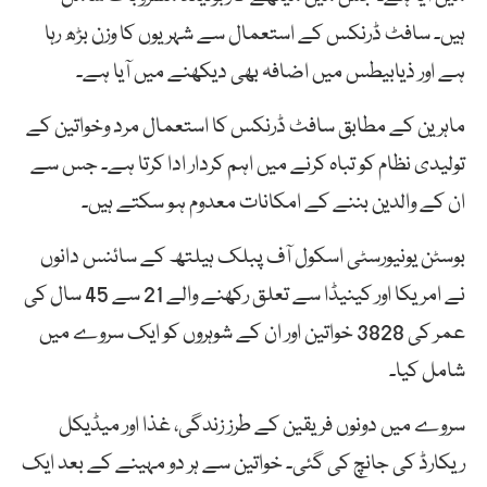
ہیں۔ سافٹ ڈرنکس کے استعمال سے شہریوں کا وزن بڑھ رہا
ہے اور ذیابیطس میں اضافہ بھی دیکھنے میں آیا ہے۔
ماہرین کے مطابق سافٹ ڈرنکس کا استعمال مرد وخواتین کے
تولیدی نظام کو تباہ کرنے میں اہم کردار ادا کرتا ہے۔ جس سے
ان کے والدین بننے کے امکانات معدوم ہو سکتے ہیں۔
بوسٹن یونیورسٹی اسکول آف پبلک ہیلتھ کے سائنس دانوں
نے امریکا اور کینیڈا سے تعلق رکھنے والے 21 سے 45 سال کی
عمر کی 3828 خواتین اور ان کے شوہروں کو ایک سروے میں
شامل کیا۔
سروے میں دونوں فریقین کے طرز زندگی، غذا اور میڈیکل
ریکارڈ کی جانچ کی گئی۔ خواتین سے ہر دو مہینے کے بعد ایک