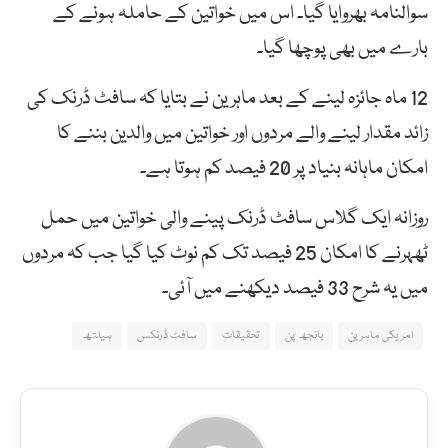
سوالنامہ بھروایا گیا۔ اس میں خواتین کے حاملہ ہونے کے
بارے میں بھی پوچھا گیا۔
12 ماہ جائزہ لینے کے بعد ماہرین نے بتایا کہ سافٹ ڈرنک کی
زائد مقدار لینے والے مردوں اور خواتین میں والدین بننے کا
امکان ماہانہ بنیاد پر 20 فیصد کم ہوتا ہے۔
روزانہ ایک گلاس سافٹ ڈرنک پینے والی خواتین میں حمل
ٹھہرنے کا امکان 25 فیصد تک کم نوٹ کیا گیا جب کہ مردوں
میں یہ شرح 33 فیصد دیکھنے میں آئی۔
امریکی ماہرین
بانجھ پن
تحقیقات
سافٹ ڈرنکس
ہیلتھ