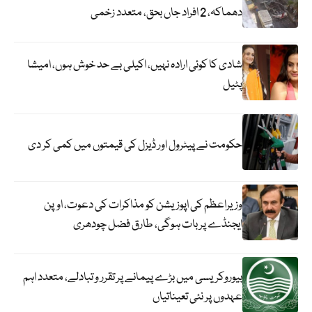
دھماکہ، 2 افراد جاں بحق، متعدد زخمی
شادی کا کوئی ارادہ نہیں، اکیلی بے حد خوش ہوں، امیشا
پٹیل
حکومت نے پیٹرول اور ڈیزل کی قیمتوں میں کمی کر دی
وزیراعظم کی اپوزیشن کو مذاکرات کی دعوت، اوپن
ایجنڈے پر بات ہوگی، طارق فضل چودھری
بیوروکریسی میں بڑے پیمانے پر تقرر و تبادلے، متعدد اہم
عہدوں پر نئی تعیناتیاں