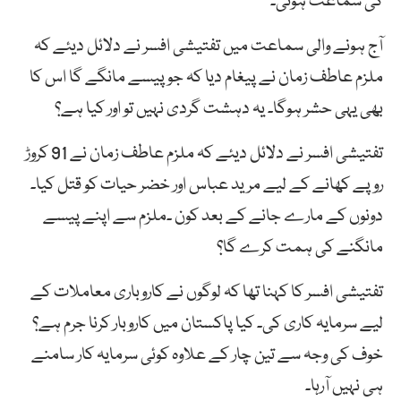
کی سماعت ہوئی۔
آج ہونے والی سماعت میں تفتیشی افسر نے دلائل دیئے کہ
ملزم عاطف زمان نے پیغام دیا کہ جو پیسے مانگے گا اس کا
بھی یہی حشر ہوگا۔ یہ دہشت گردی نہیں تو اور کیا ہے؟
تفتیشی افسر نے دلائل دیئے کہ ملزم عاطف زمان نے 91 کروڑ
روپے کھانے کے لیے مرید عباس اور خضر حیات کو قتل کیا۔
دونوں کے مارے جانے کے بعد کون ۔ملزم سے اپنے پیسے
مانگنے کی ہمت کرے گا؟
تفتیشی افسر کا کہنا تھا کہ لوگوں نے کاروباری معاملات کے
لیے سرمایہ کاری کی۔ کیا پاکستان میں کاروبار کرنا جرم ہے؟
خوف کی وجہ سے تین چار کے علاوہ کوئی سرمایہ کار سامنے
ہی نہیں آرہا۔