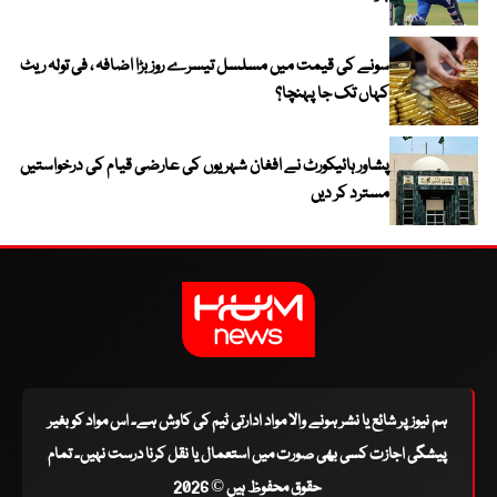
سونے کی قیمت میں مسلسل تیسرے روز بڑا اضافہ ، فی تولہ ریٹ
کہاں تک جا پہنچا؟
پشاور ہائیکورٹ نے افغان شہریوں کی عارضی قیام کی درخواستیں
مسترد کر دیں
ہم نیوز پر شائع یا نشر ہونے والا مواد ادارتی ٹیم کی کاوش ہے۔ اس مواد کو بغیر
پیشگی اجازت کسی بھی صورت میں استعمال یا نقل کرنا درست نہیں۔ تمام
حقوق محفوظ ہیں © 2026