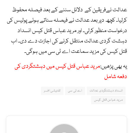
عدالت نےفریقین کے دلائل سننے کے بعد فیصلہ محفوظ
کرلیا۔ کچھ دیر بعد عدالت نے فیصلہ سناتے ہوئے پولیس کی
درخواست منظور کرلی۔ اور مرید عباس قتل کیس انسداد
دہشت گردی عدالت منتقل کرنے کی اجازت دے دی۔ اب
قتل کیس کی مزید سماعت اے ٹی سی میں ہوگی۔
یہ بھی پڑھیں:
مرید عباس قتل کیس میں دہشتگردی کی
دفعہ شامل
انسداد دہشتگردی عدالت
اے ٹی سی
تفتیشی افسر
مرید عباس قتل کیس