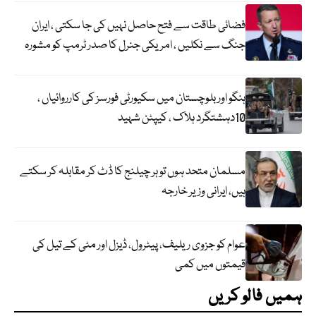
فضائی طاقت سے فتح حاصل نہیں کی جا سکتی ، ایران
جنگ سے نکلیں ، امریکی جنرل کا صدر ٹرمپ کو مشورہ
ہنگو اور بلوچستان میں سکیورٹی فورسز کی کارروائیاں ،
10دہشتگرد ہلاک ، کیپٹن شہید
مسلمان متحد ہوں تو ہر چیلنج کا ڈٹ کر مقابلہ کر سکتے
ہیں، ایرانی وزیر خارجہ
عوام کو جزوی ریلیف، پیٹرول، ڈیزل اور مٹی کے تیل کی
قیمتوں میں کمی
ہمیں فالو کریں