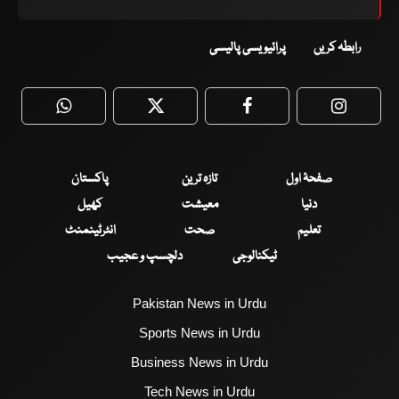
رابطہ کریں
پرائیویسی پالیسی
WhatsApp
Twitter
Facebook
Faceboo
صفحۂ اول
تازہ ترین
پاکستان
دنیا
معیشت
کھیل
تعلیم
صحت
انٹرٹینمنٹ
ٹیکنالوجی
دلچسپ و عجیب
Pakistan News in Urdu
Sports News in Urdu
Business News in Urdu
Tech News in Urdu