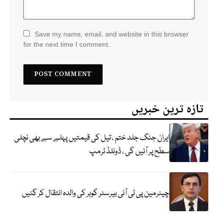
Save my name, email, and website in this browser
for the next time I comment.
تازہ ترین خبریں
ایران جنگ جلد ختم ، تیل کی قیمتیں پہلے سے بھی نچلی
سطح پر آئیں گی ، ڈونلڈ ٹرمپ
چیئرمین پی ٹی آئی بیرسٹر گوہر کی والدہ انتقال کر گئیں