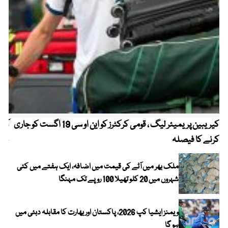
کیریبین پریمیئر لیگ ، قومی کرکٹرز کو این او سی 19 اگست کو جاری
آز
کرنے کا فیصلہ
چھی
ملک بھر میں آٹے کی قیمت میں اضافہ، ایک ہفتے میں کئی
شہروں میں 20 کلو تھیلا 100 روپے تک مہنگا
ویمنز ایشیا کپ 2026، پاکستان اور بھارت کا مقابلہ دبئی میں
ہو گا