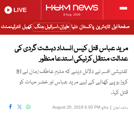
LIVE
8 Aug, 2026
صفحۂ اول
تازہ ترین
پاکستان
دنیا
ایران-اسرائیل جنگ
کھیل
انٹرٹینمنٹ
مرید عباس قتل کیس انسداد دہشت گردی کی
عدالت منتقل کرنیکی استدعا منظور
تفتیشی افسر نے دلائل دیئے کہ ملزم عاطف زمان نے 91
کروڑ روپے کھانے کے لیے مرید عباس اور خضر حیات کو
قتل کیا۔
|
شائع
August 20, 2019 6:50 PM
ساجد اعوان