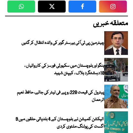
WhatsApp
Twitter
Facebook
Faceboo
متعلقہ خبریں
چیئرمین پی ٹی آئی بیرسٹر گوہر کی والدہ انتقال کر گئیں
ہنگو اور بلوچستان میں سکیورٹی فورسز کی کارروائیاں ،
10دہشتگرد ہلاک ، کیپٹن شہید
پیٹرول کی قیمت 228 روپے فی لیٹر کی جائے، حافظ نعیم
الرحمان
الیکشن کمیشن نے بلوچستان کے 4 بلدیاتی حلقوں میں 9
اگست کی پولنگ ملتوی کردی