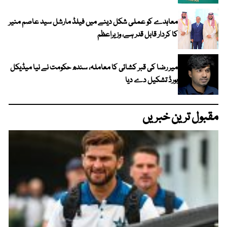
معاہدے کو عملی شکل دینے میں فیلڈ مارشل سید عاصم منیر
کا کردار قابل قدر ہے، وزیراعظم
میر رضا کی قبر کشائی کا معاملہ، سندھ حکومت نے نیا میڈیکل
بورڈ تشکیل دے دیا
مقبول ترین خبریں