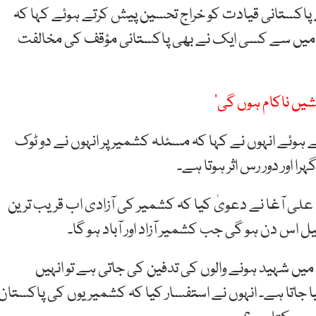
 پاکستانی قیادت کو خراج تحسین پیش کرتے ہوئے کہا کہ
 میں سے کسی ایک نے بھی پاکستانی مؤقف کی مخالفت
یں ناکام ہوں گی‘
وئے انہوں نے کہا کہ مسئلہ کشمیر پر انہوں نے دو ٹوک
را اور دور رس اثر ہوتا ہے۔
ی آغا نے دعویٰ کیا کہ کشمیر کی آزادی اب قریب ترین
اس دن ہو گی جب کشمیر آزاد اور آباد ہو گا۔
 میں شہید ہونے والوں کی تدفین کی جاتی ہے تو انہیں
اتا ہے۔ انہوں نے استفسار کیا کہ کشمیریوں کی پاکستان