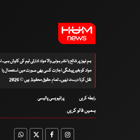
ہم نیوز پر شائع یا نشر ہونے والا مواد ادارتی ٹیم کی کاوش ہے۔ 
مواد کو بغیر پیشگی اجازت کسی بھی صورت میں استعمال یا
نقل کرنا درست نہیں۔ تمام حقوق محفوظ ہیں © 2026
رابطہ کریں
پرائیویسی پالیسی
ہمیں فالو کریں
WhatsApp
Twitter
Facebook
Facebook