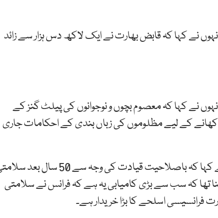
نہوں نے کہا کہ قابض بھارت نے ایک لاکھ دس ہزار سے زائد
نہوں نے کہا کہ معصوم بچوں و نوجوانوں کی پیلٹ گنز کے
 دکھانے کے لیے مظلوموں کی زباں بندی کے احکامات جاری
پی ایم ایل (ق) کے مرکزی رہنما سینیٹر کامل علی آغا نے کہا کہ باصلاحیت قیادت کی وجہ سے 50 سال بعد
نا تھا کہ سب سے بڑی کامیابی یہ ہے کہ فرانس نے سلامتی
رت فرانسیسی اسلحے کا بڑا خریدار ہے۔