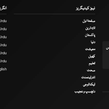
نیوز کیٹیگریز
انگر
صفحۂ اول
Urdu
تازہ ترین
Urdu
پاکستان
Urdu
دنیا
Urdu
اس
معیشت
Urdu
کھیل
Urdu
تعلیم
lish
صحت
انٹرٹینمنٹ
ٹیکنالوجی
دلچسپ و عجیب