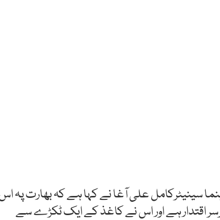
نما سینیٹرکامل علی آغا نے کہا ہے کہ بھارت پہ اس
رسر اقتدار ہے اور اس نے کاغذ کے ایک ٹکڑے سے