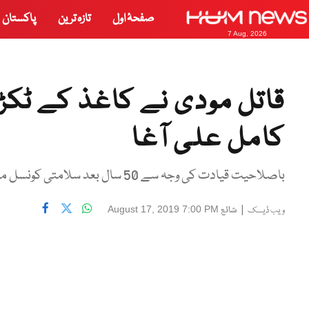
صفحۂ اول
تازہ ترین
پاکستان
7 Aug, 2026
قاتل مودی نے کاغذ کے ٹکڑ
کامل علی آغا
باصلاحیت قیادت کی وجہ سے 50 سال بعد سلامتی کونسل میں مسئلہ کشمیر دوبارہ زندہ ہوا ہے۔
|
شائع
August 17, 2019 7:00 PM
ویب ڈیسک