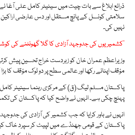
ذرائع ابلاغ سے بات چیت میں سینیٹر کامل علی آغا نے
سلامتی کونسل کے پانچ مستقل اور دس عارضی اراکین
نہیں کی۔
’کشمیریوں کی جدوجہد آزادی کا گلا گھونٹنے کی کوشش
وزیراعظم عمران خان کو زبردست خراج تحسین پیش کرتے ہ
مؤقف اپنائے رکھا اور عالمی سطح پر دو ٹوک مؤقف کا بڑا گہ
پاکستان مسلم لیگ (ق) کے مرکزی رہنما سینیٹر کامل عل
پہنچ چکی ہے۔ انہوں نے واضح کیا کہ پاکستان کی تکمیل 
انہوں نے باور کرایا کہ جب کشمیر کی آزادی کی جدوجہد
پاکستان کے قومی جھنڈے میں لپیٹ کر سپرد خاک کیا ج