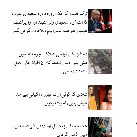
ترک صدر کا ایک روزہ دورہ سعودی عرب
کا اعلان، سعودی ولی عہد اور وزیراعظم
شہباز شریف سے اہم ملاقات کریں گے
دمشق کے نواحی علاقے جرمانہ میں
منی بس میں دھماکہ، 2 افراد جاں بحق،
متعدد زخمی
شادی کا کوئی ارادہ نہیں، اکیلی بے حد
خوش ہوں، امیشا پٹیل
حکومت نے پیٹرول اور ڈیزل کی قیمتوں
میں کمی کر دی