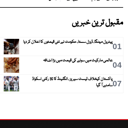
مقبول ترین خبریں
پیٹرول مہنگا، ڈیزل سستا، حکومت نے نئی قیمتوں کا اعلان کر دیا
01
عالمی مارکیٹ میں سونے کی قیمت میں بڑا اضافہ
04
پاکستان کیخلاف ٹیسٹ سیریز ، انگلینڈ کا 16 رکنی اسکواڈ
07
سامنے آ گیا