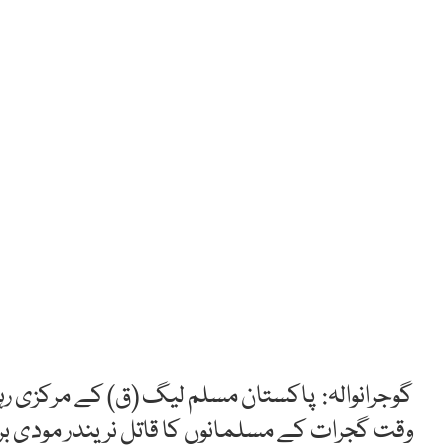
گوجرانوالہ: پاکستان مسلم لیگ (ق) کے مرکزی رہ
وقت گجرات کے مسلمانوں کا قاتل نریندر مودی ب