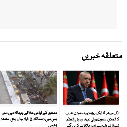
متعلقہ خبریں
دمشق کے نواحی علاقے جرمانہ میں منی
ترک صدر کا ایک روزہ دورہ سعودی عرب
بس میں دھماکہ، 2 افراد جاں بحق، متعدد
کا اعلان، سعودی ولی عہد اور وزیراعظم
زخمی
شہباز شریف سے اہم ملاقات کریں گے