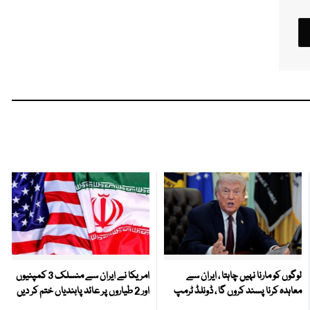
لوگوں کو مارنا نہیں چاہتا ، ایران سے
امریکا نے ایران سے منسلک 3 کمپنیوں
معاہدہ کرنا پسند کروں گا ، ڈونلڈ ٹرمپ
اور 2 طیاروں پر عائد پابندیاں ختم کر دیں