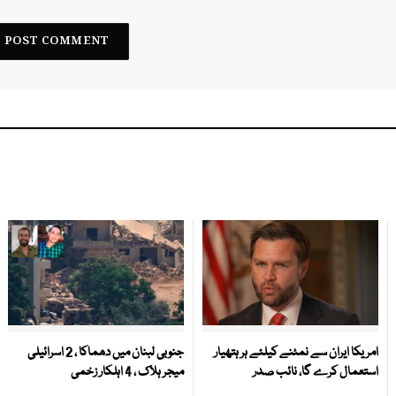
امریکا ایران سے نمٹنے کیلئے ہر ہتھیار
جنوبی لبنان میں دھماکا ، 2 اسرائیلی
استعمال کرے گا، نائب صدر
میجر ہلاک ، 4 اہلکار زخمی