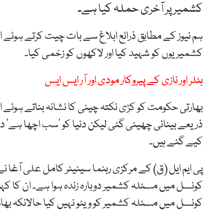
کشمیر پر آخری حملہ کیا ہے۔
ہم نیوز کے مطابق ذرائع ابلاغ سے بات چیت کرتے ہوئے ا
کشمیریوں کو شہید کیا اور لاکھوں کو زخمی کیا۔
ہٹلر اور نازی کے پیروکار مودی اور آر ایس ایس
بھارتی حکومت کو کڑی نکتہ چینی کا نشانہ بناتے ہوئے ا
ذریعے بینائی چھینی گئی لیکن دنیا کو ’سب اچھا ہے‘
کیے گئے ہیں۔
کونسل میں مسئلہ کشمیر دوبارہ زندہ ہوا ہے۔ ان کا کہ
کونسل میں مسئلہ کشمیر کو ویٹو نہیں کیا حالانکہ بھا