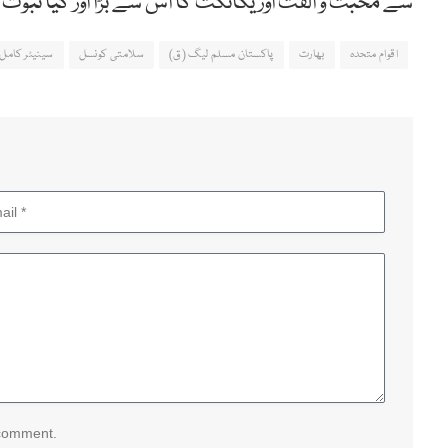
سے محبت و الفت اور یگانگت کا اس سے بڑا اور کیا ثبوت
اقوام متحدہ
بھارت
پاکستان مسلم لیگ (ق)
سلامتی کونسل
سینیٹر کامل 
 comment.