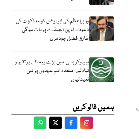
وزیراعظم کی اپوزیشن کو مذاکرات کی
دعوت، اوپن ایجنڈے پر بات ہوگی،
طارق فضل چودھری
بیوروکریسی میں بڑے پیمانے پر تقرر و
تبادلے، متعدد اہم عہدوں پر نئی
تعیناتیاں
 سلامتی
ہمیں فالو کریں
WhatsApp
Twitter
Facebook
Facebook