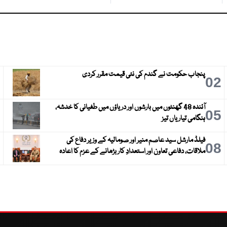
پنجاب حکومت نے گندم کی نئی قیمت مقرر کردی
3
02
آئندہ 48 گھنٹوں میں بارشوں اور دریاؤں میں طغیانی کا خدشہ،
6
05
ہنگامی تیاریاں تیز
فیلڈ مارشل سید عاصم منیر اور صومالیہ کے وزیر دفاع کی
9
08
ملاقات، دفاعی تعاون اور استعدادِ کار بڑھانے کے عزم کا اعادہ