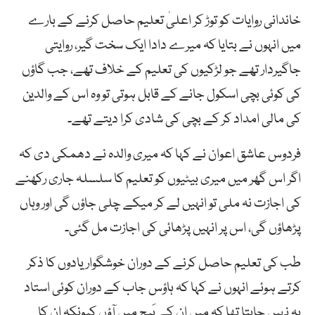
خاندانی روایات کو توڑ کر اعلیٰ تعلیم حاصل کرنے کے بارے
میں انہوں نے بتایا کہ میرے دادا ایک سخت گیر، روایتی
جاگیردار تھے جو لڑکیوں کی تعلیم کے خلاف تھے، جب گاؤں
کی کوئی بچی اسکول جانے کے قابل ہوتی تو وہ اس کے والدین
کی مالی امداد کر کے بچی کی شادی کرا دیتے تھے۔
فردوس عاشق اعوان نے کہا کہ میری والدہ نے دھمکی دی کہ
اگر اس گھر میں میری بیٹیوں کو تعلیم کا سلسلہ جاری رکھنے
کی اجازت نہ ملی تو انہیں لے کر میکے چلی جاؤں گی اور وہاں
پڑھاؤں گی، اس پر انہیں پڑھائی کی اجازت مل گئی۔
طب کی تعلیم حاصل کرنے کے دوران خوشگوار یادوں کا ذکر
کرتے ہوئے انہوں نے کہا کہ ہاؤس جاب کے دوران کوئی استاد
یہ نہیں چاہتا تھا کہ میں ان کے بَیج میں آؤں کیونکہ ان کا