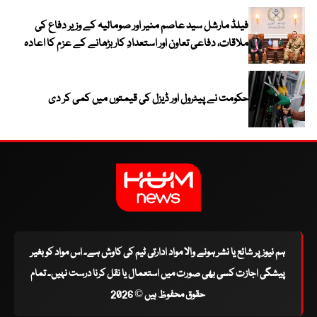
فیلڈ مارشل سید عاصم منیر اور صومالیہ کے وزیر دفاع کی
ملاقات، دفاعی تعاون اور استعدادِ کار بڑھانے کے عزم کا اعادہ
حکومت نے پیٹرول اور ڈیزل کی قیمتوں میں کمی کر دی
ہم نیوز پر شائع یا نشر ہونے والا مواد ادارتی ٹیم کی کاوش ہے۔ اس مواد کو بغیر
پیشگی اجازت کسی بھی صورت میں استعمال یا نقل کرنا درست نہیں۔ تمام
حقوق محفوظ ہیں © 2026