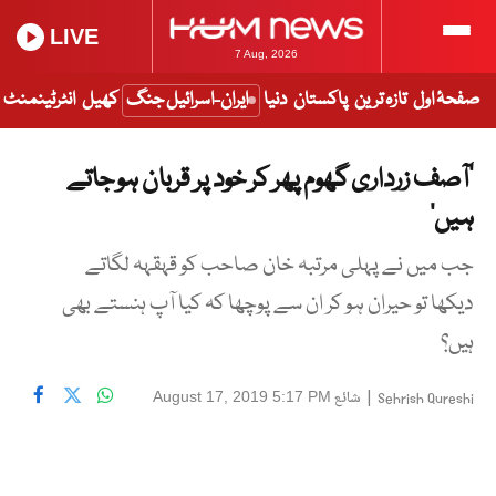
LIVE
7 Aug, 2026
صفحۂ اول
تازہ ترین
پاکستان
دنیا
ایران-اسرائیل جنگ
کھیل
انٹرٹینمنٹ
’آصف زرداری گھوم پھر کر خود پر قربان ہو جاتے
ہیں‘
جب میں نے پہلی مرتبہ خان صاحب کو قہقہہ لگاتے
دیکھا تو حیران ہو کر ان سے پوچھا کہ کیا آپ ہنستے بھی
ہیں؟
|
شائع
August 17, 2019 5:17 PM
Sehrish Qureshi