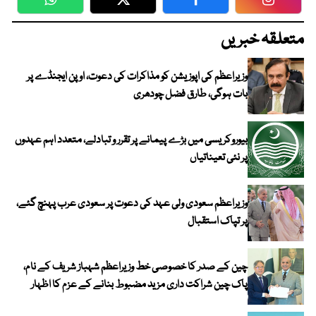
WhatsApp
Twitter
Facebook
Faceboo
متعلقہ خبریں
وزیراعظم کی اپوزیشن کو مذاکرات کی دعوت، اوپن ایجنڈے پر
بات ہوگی، طارق فضل چودھری
بیوروکریسی میں بڑے پیمانے پر تقرر و تبادلے، متعدد اہم عہدوں
پر نئی تعیناتیاں
وزیراعظم سعودی ولی عہد کی دعوت پر سعودی عرب پہنچ گئے،
پر تپاک استقبال
چین کے صدر کا خصوصی خط وزیراعظم شہباز شریف کے نام،
پاک چین شراکت داری مزید مضبوط بنانے کے عزم کا اظہار