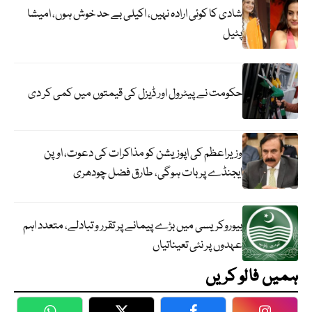
شادی کا کوئی ارادہ نہیں، اکیلی بے حد خوش ہوں، امیشا
پٹیل
حکومت نے پیٹرول اور ڈیزل کی قیمتوں میں کمی کر دی
وزیراعظم کی اپوزیشن کو مذاکرات کی دعوت، اوپن
ایجنڈے پر بات ہوگی، طارق فضل چودھری
بیوروکریسی میں بڑے پیمانے پر تقرر و تبادلے، متعدد اہم
عہدوں پر نئی تعیناتیاں
ہمیں فالو کریں