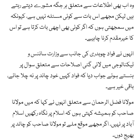
وہ اب بھی اطلاعات سے متعلق ہر جگہ مشورے دیتے رہتے
ہیں لیکن مجھے اس بات سے کوئی مسئلہ نہیں ہے، کیونکہ
میں سمجھتی ہوں کہ اگر کوئی بھی اچھی بات کرتا ہے تو اس
کا خیرمقدم کرنا چاہیے۔
انہوں نے فواد چوہدری کی جانب سے وزارت سائنس و
ٹیکنالوجی میں لائی گئی اصلاحات سے متعلق سوال پر
ہنستے ہوئے جواب دیا کہ فواد کہیں خود چاند پر نہ چلا جائے،
باقی خیر ہے۔
مولانا فضل الرحمان سے متعلق انہوں نے کہا کہ میں مولانا
صاحب کو ہمیشہ کہتی ہوں کہ اسلام پر نگاہ رکھیں اسلام
آباد پر نہیں، اگر مجھے موقع ملے تو مولانا صاحب کو چاند پر
بھیج دوں۔