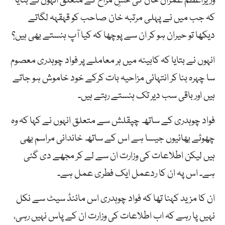
وزیراعظم عمران خاں کی حسِ مزاح کے متعلق انہوں نے بتایا
کہ جب میں نے پہلی مرتبہ خان صاحب کو قہقہہ لگاتے
دیکھا تو حیران ہو کر ان سے پوچھا کہ کیا آپ ہنستے بھی ہیں؟
انہوں نے بتایا کہ کابینہ میں ہر معاملے پر فواد چوہدری معصوم
سا چہرہ بنا کر انتہائی مزاحیہ بات کرکے خود خاموش ہو جاتے
ہیں اور باقی سب دیر تک ہنستے رہتے ہیں۔
فواد چوہدری کے ساتھ چپقلش سے متعلق انہوں نے کہا کہ وہ
چھوٹے بھائیوں جیسا ہے اس کے ساتھ خاندانی مراسم بھی
ہیں لیکن اطلاعات کی وزارت ان سے لے کر مجھے دی گئی
ہے۔ اس پہ ان کا ردعمل ایک فطری عمل ہے۔
ان کا مزید کہنا تھا کہ فواد چوہدری اس مائنڈ سیٹ سے نکل
نہیں پا رہے کہ اب اطلاعات کی وزارت ان کے پاس نہیں رہی،