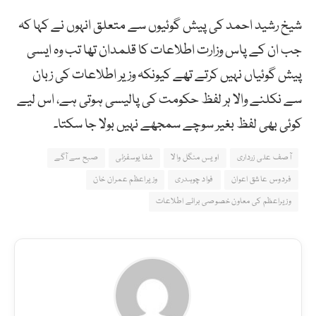
شیخ رشید احمد کی پیش گوئیوں سے متعلق انہوں نے کہا کہ
جب ان کے پاس وزارت اطلاعات کا قلمدان تھا تب وہ ایسی
پیش گوئیاں نہیں کرتے تھے کیونکہ وزیر اطلاعات کی زبان
سے نکلنے والا ہر لفظ حکومت کی پالیسی ہوتی ہے، اس لیے
کوئی بھی لفظ بغیر سوچے سمجھے نہیں بولا جا سکتا۔
آصف علی زرداری
اویس منگل والا
شفا یوسفزئی
صبح سے آگے
فردوس عاشق اعوان
فواد چوہدری
وزیراعظم عمران خان
وزیراعظم کی معاون خصوصی برائے اطلاعات