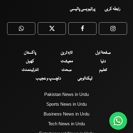
رابطہ کریں
پرائیویسی پالیسی
WhatsApp
Twitter
Facebook
Faceboo
صفحۂ اول
تازہ ترین
پاکستان
دنیا
معیشت
کھیل
تعلیم
صحت
انٹرٹینمنٹ
ٹیکنالوجی
دلچسپ و عجیب
Pakistan News in Urdu
Sports News in Urdu
Business News in Urdu
Tech News in Urdu