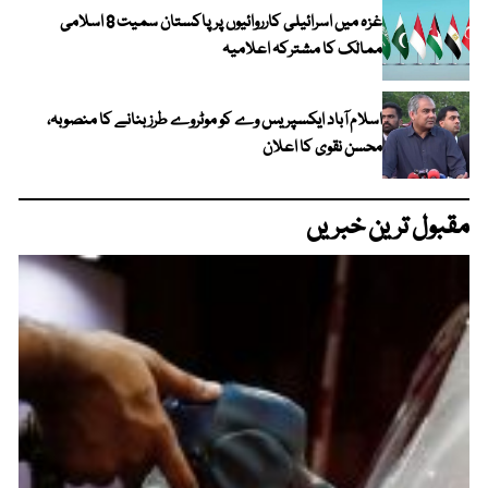
غزہ میں اسرائیلی کارروائیوں پر پاکستان سمیت 8 اسلامی
ممالک کا مشترکہ اعلامیہ
اسلام آباد ایکسپریس وے کو موٹروے طرز بنانے کا منصوبہ،
محسن نقوی کا اعلان
مقبول ترین خبریں