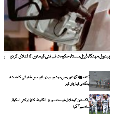
پیٹرول مہنگا، ڈیزل سستا، حکومت نے نئی قیمتوں کا اعلان کر دیا
پنج
آئندہ 48 گھنٹوں میں بارشوں اور دریاؤں میں طغیانی کا خدشہ،
ہنگامی تیاریاں تیز
پاکستان کیخلاف ٹیسٹ سیریز ، انگلینڈ کا 16 رکنی اسکواڈ
سامنے آ گیا