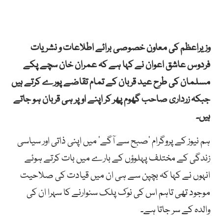
وزیراعظم کی معاون خصوصی برائے اطلاعات و نشریات
فردوس عاشق اعوان نے کہا ہے کہ عمران خان سچے پکے
مسلمان کی طرح عید قربان کے تمام تقاضے پورے کرتے ہیں
جبکہ زرداری صاحب گھوم پھر کر اپنے اوپر ہی قربان ہو جاتے
ہیں۔
ہم نیوز کے پروگرام ’صبح سے آگے‘ میں اپنی ذاتی اور سیاسی
زندگی کے مختلف پہلوؤں کے بارے میں بات کرتے ہوئے
انہوں نے کہا کہ بچپن سے ہی ان میں قیادت کی صلاحیت
موجود تھی تاہم اس کی نوک پلک سنوارنے کا سہرا ان کی
والدہ کے سر جاتا ہے۔