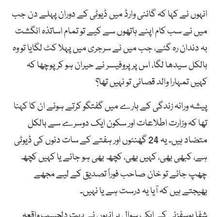
انہوں نے کہا کہ گائنی وارڈ میں ڈیوٹی کے دوران پہلے دن جب
میں نے سب کام اپنے ہاتھوں سے کیے تو تمام اساتذہ انگشت
بہ دندان رہ گئے، جب میں نے سرجری میں پہلا کٹ لگایا تو وہ
بالکل سیدھا لگا، اس پر پروفیسر نے حیران ہو کر پوچھا کہ
کہیں تمہارا والد قصائی تو نہیں تھا؟
پیشہ ورانہ زندگی کے بارے میں گفتگو کرتے ہوئے ان کا کہنا
تھا کہ وزارت اطلاعات اور سکون ایک دوسرے سے بالکل
متضاد ہیں۔ یہ 24 گھنٹوں اور ہفتے کے سات دنوں کی ڈیوٹی
ہے، کبھی بھی، کہیں بھی، کچھ بھی ہو جائے یا کہیں کچھ
چھپ جائے تو خان صاحب فوراً تصدیق کے لیے مجھے
بھیجتے ہیں کہ آیا یہ درست ہے یا نہیں۔
شفا یوسفزئی کے ایک سوال پر انہوں نے بہت دلچسپ واقعہ