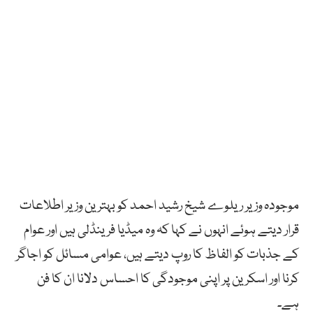
موجودہ وزیر ریلوے شیخ رشید احمد کو بہترین وزیر اطلاعات
قرار دیتے ہوئے انہوں نے کہا کہ وہ میڈیا فرینڈلی ہیں اور عوام
کے جذبات کو الفاظ کا روپ دیتے ہیں، عوامی مسائل کو اجاگر
کرنا اور اسکرین پر اپنی موجودگی کا احساس دلانا ان کا فن
ہے۔