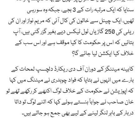
سنایا کہ ایک مرتبہ رات کے 3 بجے، جبکہ وہ سو رہی
تھیں، ایک چینل سے خاتون کی کال آئی کہ مریم نواز اور ان کی
ریلی کی 250 گاڑیاں ٹول ٹیکس دیے بغیر گزر گئی ہیں، آپ
بتائیں کہ اس پر حکومت کا کیا موقف ہے اور اس سب کے
خلاف کیا ایکشن لیا جائے گا؟
کابینہ میٹنگز کے دوران آف دی ریکارڈ دلچسپ لمحات کے
بارے میں انہوں نے بتایا کہ فواد چوہدری نے میٹنگ میں کہا
کہ اپوزیشن نے حکومت کے خلاف لوگ اکٹھے کر رکھے تھے تو
خان صاحب نے جواباً ہنستے ہوئے کہا کہ اتنے لوگ تو داتا
دربار کے باہر لنگر لینے کے لیے بھی جمع ہو جاتے ہیں۔