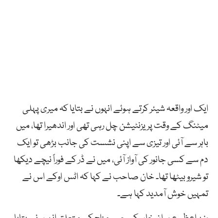
ایک اور واقعہ شیئر کرتے ہوئے انہوں نے بتایا کہ میری پہلی
میٹنگ کے وقت پریزنٹیشن چل رہی تھی اور اندھیرا تھا، میں
باہر سے آئی اور تیزی سے اپنی نشست کی جانب بڑھی تو ایک
دم سے کسی جانور کی آواز آئی، میں نے ڈر کے فوراً نیچے دیکھا
تو شیرو بیٹھا تھا۔ خان صاحب نے کہا کہ اٹس اوکے اس نے
تمہیں خوش آمدید کہا ہے۔