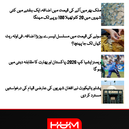
ملک بھر میں آٹے کی قیمت میں اضافہ، ایک ہفتے میں کئی
شہروں میں 20 کلو تھیلا 100 روپے تک مہنگا
سونے کی قیمت میں مسلسل تیسرے روز بڑا اضافہ ، فی تولہ ریٹ
کہاں تک جا پہنچا؟
ویمنز ایشیا کپ 2026، پاکستان اور بھارت کا مقابلہ دبئی میں
ہو گا
پشاور ہائیکورٹ نے افغان شہریوں کی عارضی قیام کی درخواستیں
مسترد کر دیں