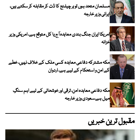
مسلمان متحد ہوں تو ہر چیلنج کا ڈٹ کر مقابلہ کر سکتے ہیں،
ایرانی وزیر خارجہ
امریکا ایران جنگ بندی معاہدہ آج یا کل متوقع ہے، امریکی وزیر
خزانہ
مکہ مشترکہ دفاعی معاہدہ کسی ملک کے خلاف نہیں، خطے
کے امن و استحکام کے لیے ہے، اردوان
مکہ دفاعی معاہدہ امن، ترقی اور خوشحالی کے لیے اہم سنگِ
میل ہے،سعودی وزیر خارجہ
مقبول ترین خبریں