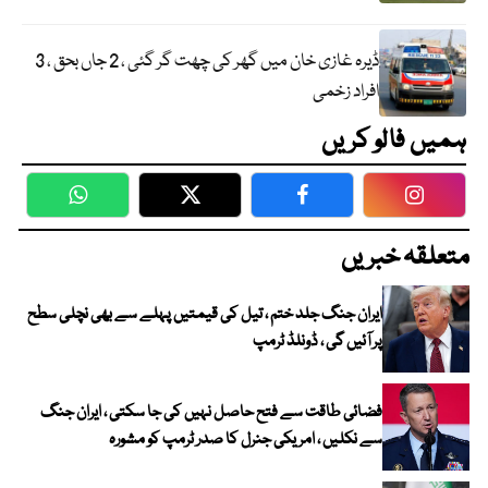
ڈیرہ غازی خان میں گھر کی چھت گر گئی ، 2 جاں بحق ، 3
افراد زخمی
ہمیں فالو کریں
WhatsApp
Twitter
Facebook
Faceboo
متعلقہ خبریں
ایران جنگ جلد ختم ، تیل کی قیمتیں پہلے سے بھی نچلی سطح
پر آئیں گی ، ڈونلڈ ٹرمپ
فضائی طاقت سے فتح حاصل نہیں کی جا سکتی ، ایران جنگ
سے نکلیں ، امریکی جنرل کا صدر ٹرمپ کو مشورہ