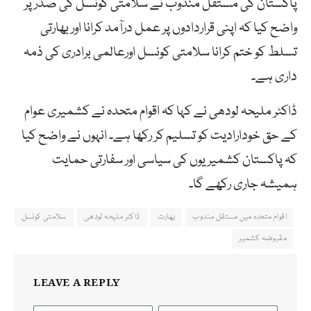
پاکستان کی مستقل مندوب نے سلامتی کونسل کی صدر پر
واضح کیا کہ اپنی قراردادوں پر عمل درآمد کرانا اور بھارتی
تسلط کو ختم کرانا سلامتی کونسل اورعالمی برادری کی ذمہ
داری ہے۔
ڈاکٹر ملیحہ لودھی نے کہا کہ اقوام متحدہ نے کشمیری عوام
کے حق خودارادیت کو تسلیم کر رکھا ہے۔ انہوں نے واضح کیا
کہ پاکستان کشمیریوں کی سیاسی اور سفارتی حمایت
ہمیشہ جاری رکھے گا۔
اقوام متحدہ میں مستقل مندوب
بھارت
ڈاکٹر ملیحہ لودھی
سلامتی کونسل
مقبوضہ کشمیر
LEAVE A REPLY