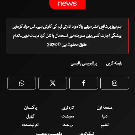
ہم نیوز پر شائع یا نشر ہونے والا مواد ادارتی ٹیم کی کاوش ہے۔ اس مواد کو بغیر
پیشگی اجازت کسی بھی صورت میں استعمال یا نقل کرنا درست نہیں۔ تمام
حقوق محفوظ ہیں © 2026
رابطہ کریں
پرائیویسی پالیسی
WhatsApp
Twitter
Facebook
Faceboo
صفحۂ اول
تازہ ترین
پاکستان
دنیا
معیشت
کھیل
تعلیم
صحت
انٹرٹینمنٹ
ٹیکنالوجی
دلچسپ و عجیب