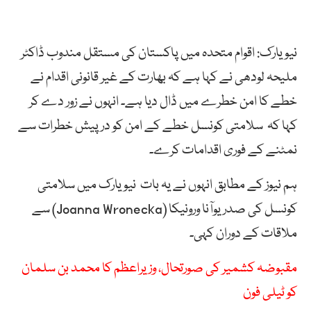
نیویارک: اقوام متحدہ میں پاکستان کی مستقل مندوب ڈاکٹر
ملیحہ لودھی نے کہا ہے کہ بھارت کے غیر قانونی اقدام نے
خطے کا امن خطرے میں ڈال دیا ہے۔ انہوں نے زور دے کر
کہا کہ سلامتی کونسل خطے کے امن کو درپیش خطرات سے
نمٹنے کے فوری اقدامات کرے۔
ہم نیوز کے مطابق انہوں نے یہ بات نیو یارک میں سلامتی
کونسل کی صدر یوآنا ورونیکا (Joanna Wronecka) سے
ملاقات کے دوران کہی۔
مقبوضہ کشمیر کی صورتحال، وزیراعظم کا محمد بن سلمان
کو ٹیلی فون