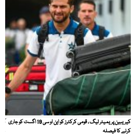
کیریبین پریمیئر لیگ ، قومی کرکٹرز کو این او سی 19 اگست کو جاری
آز
کرنے کا فیصلہ
چھی