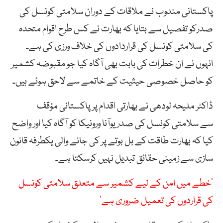
پاکستانی مندوب نے ملاقات کے دوران سلامتی کونسل کی
صدرکو تفصیل سے بتایا کہ بھارت نے کس طرح اقوام متحدہ
کی سلامتی کونسل کی قراردادوں کی خلاف ورزی کی ہے۔
انہوں نے ان خطرات کی بابت بھی آگاہ کیا جو مقبوضہ کشمیر
کو حاصل خصوصی حیثیت کے خاتمے سے لاحق ہوئے ہیں۔
ڈاکٹر ملیحہ لودھی نے بھارتی اقدام پر پاکستانی مؤقف
سے سلامتی کونسل کی صدر یوآنا ورونیکا کو آگاہ کیا اور واضح
کیا کہ بھارت طاقت کے بل بوتے پر کی جانے والی یکطرفہ قانون
سازی سے زمینی حقائق تبدیل نہیں کرسکتا ہے۔
‘خطے میں امن کے لیے کشمیر سے متعلق سلامتی کونسل
کی قراردوں کی تعمیل ضروری ہے’