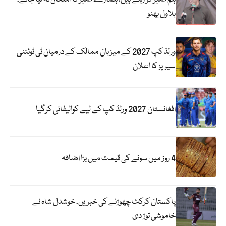
بلاول بھٹو
ورلڈ کپ 2027 کے میزبان ممالک کے درمیان ٹی ٹوئنٹی
سیریز کا اعلان
افغانستان 2027 ورلڈ کپ کے لیے کوالیفائی کرگیا
4 روز میں سونے کی قیمت میں بڑا اضافہ
پاکستان کرکٹ چھوڑنے کی خبریں، خوشدل شاہ نے
خاموشی توڑ دی