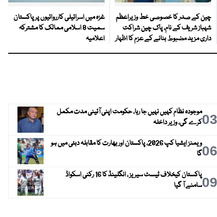
چین کے صدر کا خصوصی خط وزیراعظم
غزہ میں اسرائیلی کارروائیوں پر پاکستان
شہباز شریف کے نام، پاک چین شراکت
سمیت 8 اسلامی ممالک کا مشترکہ
داری مزید مضبوط بنانے کے عزم کا اظہار
اعلامیہ
موجودہ نظام کہیں نہیں جا رہا، حکومت اپنی آئینی مدت مکمل
0
کرے گی، وزیر داخلہ
ویمنز ایشیا کپ 2026، پاکستان اور بھارت کا مقابلہ دبئی میں ہو
0
گا
پاکستان کیخلاف ٹیسٹ سیریز ، انگلینڈ کا 16 رکنی اسکواڈ
0
سامنے آ گیا