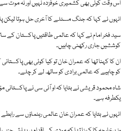
اس وقت کوئی بھی کشمیری خوفزدہ نہیں اور نہ موت سے 
انہوں نے کہا کہ جنگ مسئلے کا آخری حل ہوتا لیکن پ
سید فخر امام نے کہا کہ عالمی طاقتیں پاکستان کے س
کوششیں جاری رکھنی چاہیں۔
ان کا کہنا تھا کہ عمران خان تو کیا کوئی بھی پاکستانی 
کو چاہیے کہ عالمی برادی کو ساتھ لے کر چلے۔
شاہ محمود قریشی نے بتایا کہ او آئی سی نے پاکستانی م
یکطرفہ ہے۔
انہوں نے بتایا کہ عمران خان عالمی رہنماؤں سے رابطے ک
وزیرخارجہ کا کہنا تھا کہ مودی کے اقدام پر بھارتی ح