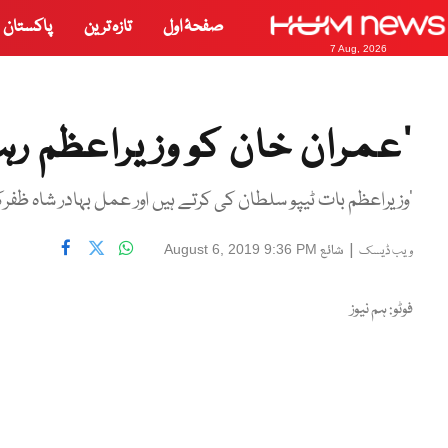
صفحۂ اول
تازہ ترین
پاکستان
7 Aug, 2026
’عمران خان کو وزیراعظم رہ
’وزیراعظم بات ٹیپو سلطان کی کرتے ہیں اور عمل بہادر شاہ ظفر
|
شائع
August 6, 2019 9:36 PM
ویب ڈیسک
فوٹو: ہم نیوز