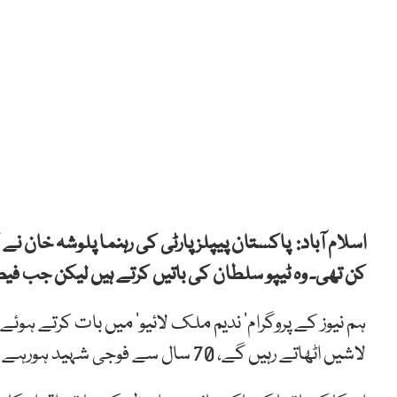
اسلام آباد: پاکستان پیپلزپارٹی کی رہنما پلوشہ خان ن
کن تھی۔ وہ ٹیپو سلطان کی باتیں کرتے ہیں لیکن جب فی
ہم نیوز کے پروگرام’ ندیم ملک لائیو‘ میں بات کرتے ہوئے ان
لاشیں اٹھاتے رہیں گے، 70 سال سے فوجی شہید ہورہے ہیں اور آپ کہتے ہیں کہ میں کیا کروں۔