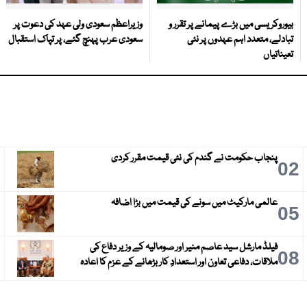
بیوروکریسی میں بڑے پیمانے پر تقرر و
وزیراعظم سعودی ولی عہد کی دعوت پر
تبادلے، متعدد اہم عہدوں پر نئی
سعودی عرب پہنچ گئے، پر تپاک استقبال
تعیناتیاں
پنجاب حکومت نے گندم کی نئی قیمت مقرر کردی
3
02
عالمی مارکیٹ میں سونے کی قیمت میں بڑا اضافہ
6
05
فیلڈ مارشل سید عاصم منیر اور صومالیہ کے وزیر دفاع کی
9
08
ملاقات، دفاعی تعاون اور استعدادِ کار بڑھانے کے عزم کا اعادہ