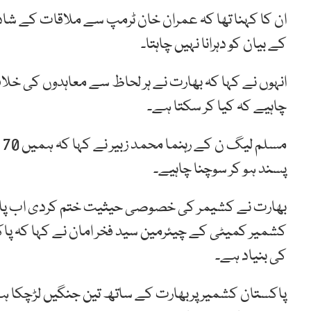
ان کا کہنا تھا کہ عمران خان ٹرمپ سے ملاقات کے شادیا
کے بیان کو دہرانا نہیں چاہتا۔
انہوں نے کہا کہ بھارت نے ہر لحاظ سے معاہدوں کی خلاف
چاہیے کہ کیا کر سکتا ہے۔
م
پسند ہو کر سوچنا چاہیے۔
بھارت نے کشیمر کی خصوصی حیثیت ختم کردی اب پاکس
کی بنیاد ہے۔
پاکستان کشمیر پربھارت کے ساتھ تین جنگیں لڑچکا ہے