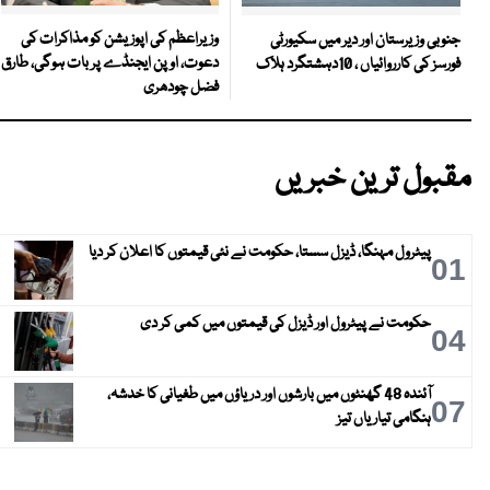
وزیراعظم کی اپوزیشن کو مذاکرات کی
جنوبی وزیرستان اور دیر میں سکیورٹی
دعوت، اوپن ایجنڈے پر بات ہوگی، طارق
فورسز کی کارروائیاں ، 10دہشتگرد ہلاک
فضل چودھری
مقبول ترین خبریں
پیٹرول مہنگا، ڈیزل سستا، حکومت نے نئی قیمتوں کا اعلان کر دیا
01
حکومت نے پیٹرول اور ڈیزل کی قیمتوں میں کمی کر دی
04
آئندہ 48 گھنٹوں میں بارشوں اور دریاؤں میں طغیانی کا خدشہ،
07
ہنگامی تیاریاں تیز