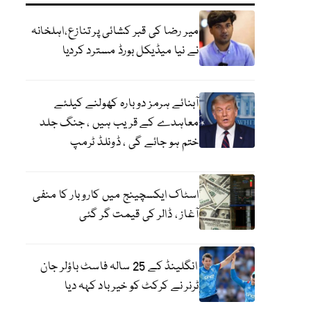
میر رضا کی قبر کشائی پر تنازع،اہلخانہ
نے نیا میڈیکل بورڈ مسترد کردیا
آبنائے ہرمز دوبارہ کھولنے کیلئے
معاہدے کے قریب ہیں ، جنگ جلد
ختم ہو جائے گی ، ڈونلڈ ٹرمپ
اسٹاک ایکسچینج میں کاروبار کا منفی
آغاز ، ڈالر کی قیمت گر گئی
انگلینڈ کے 25 سالہ فاسٹ باؤلر جان
ٹرنر نے کرکٹ کو خیر باد کہہ دیا