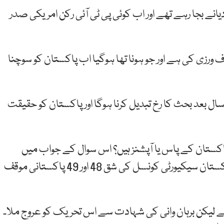
نے بجا رہے تھے اور اب کوئی پی ٹی آئی رکن امریکی صدر
 ورزی کی ہے اور جو ہونا تھا ہوگیا اب پاکستان کو سوچنا
سلم لیگ ن کے رہنما محمد زبیر نے کہا کہ ہمیں 70 سال بعد بحث کا رخ تبدیل کرنا ہوگا اور پاکستان کو حقیقت
تان کے پاس یا آپشنز ہیں؟ اس سوال کے جواب میں
کشمیر کمیٹی کے چیئرمین سید فخر امان نے کہا کہ پاکستان سیکیورٹی کونسل کی شق 48 اور 49 پاکستانی موقف
 لیکن برہان وانی کی شہادت سے اس تحریک کو عروج ملا۔