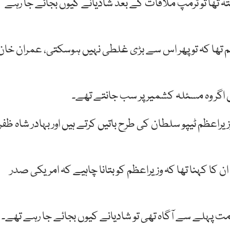
 پتہ تھا تو ٹرمپ ملاقات کے بعد شادیانے کیوں بجائے جا رہے
علم تھا کہ تو پھر اس سے بڑی غلطی نہیں ہوسکتی، عمران خان
ں اگر وہ مسئلہ کشمیر پر سب جانتے تھے۔
اعظم ٹیپو سلطان کی طرح باتیں کرتے ہیں اور بہادر شاہ ظفر
ان کا کہنا تھا کہ وزیراعظم کو بتانا چاہیے کہ امریکی صدر
ت پہلے سے آگاہ تھی تو شادیانے کیوں بجائے جا رہے تھے۔