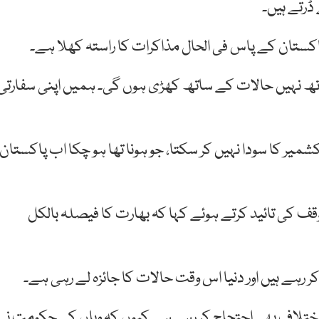
ڈرتے ہیں۔
اکستان کے پاس فی الحال مذاکرات کا راستہ کھلا ہے۔
اتھ نہیں حالات کے ساتھ کھڑی ہوں گی۔ ہمیں اپنی سفارتی
کشمیر کا سودا نہیں کر سکتا، جو ہونا تھا ہو چکا اب پاکستان
ؤقف کی تائید کرتے ہوئے کہا کہ بھارت کا فیصلہ بالکل
ر رہے ہیں اور دنیا اس وقت حالات کا جائزہ لے رہی ہے۔
زب اختلاف بھی احتجاج کر رہی ہے کیوں کہ وہاں کی حکومت نے