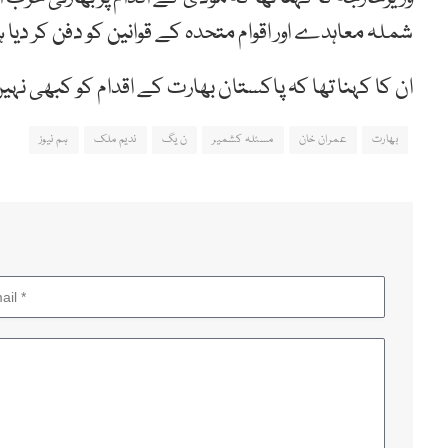
شملہ معاہدے اور اقوام متحدہ کے قوانین کو دفن کر دیا 
ان کا کہنا تھا کہ پاکستان بھارت کے اقدام کو کبھی نہیں
بھارت
عمران خان
مسئلہ کشمیر
ن یگ
ندیم ملک
ہم نیوز