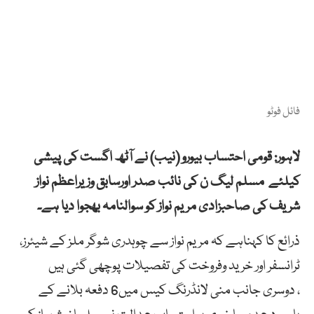
فائل فوٹو
لاہور: قومی احتساب بیورو (نیب) نے آٹھ اگست کی پیشی
کیلئے مسلم لیگ ن کی نائب صدر اورسابق وزیراعظم نواز
شریف کی صاحبزادی مریم نواز کو سوالنامہ بھجوا دیا ہے۔
ذرائع کا کہناہے کہ مریم نواز سے چوہدری شوگر ملز کے شیئرز،
ٹرانسفر اور خرید وفروخت کی تفصیلات پوچھی گئی ہیں
، دوسری جانب منی لانڈرنگ کیس میں6 دفعہ بلانے کے