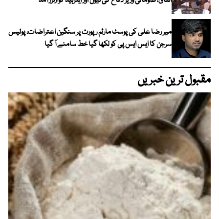
اتفاق، صومالی وزیر دفاع کی نیول اور ایئرہیڈ کوارٹرز آمد
میر رضا علی کی پوسٹ مارٹم رپورٹ پر سنگین اعتراضات، پولیس
سرجن کا ایس ایس پی کو لکھا گیا خط سامنے آ گیا
مقبول ترین خبریں