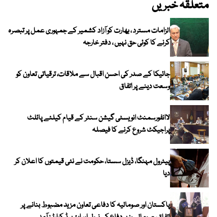
متعلقہ خبریں
الزامات مسترد ، بھارت کو آزاد کشمیر کے جمہوری عمل پر تبصرہ
کرنے کا کوئی حق نہیں ، دفتر خارجہ
جائیکا کے صدر کی احسن اقبال سے ملاقات، ترقیاتی تعاون کو
وسعت دینے پر اتفاق
لاانفورسمنٹ انویسٹی گیشن سنٹر کے قیام کیلئے پائلٹ
پراجیکٹ شروع کرنے کا فیصلہ
پیٹرول مہنگا، ڈیزل سستا، حکومت نے نئی قیمتوں کا اعلان کر
دیا
پاکستان اور صومالیہ کا دفاعی تعاون مزید مضبوط بنانے پر