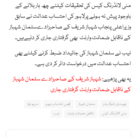
منی لانڈرنگ کیس کی تحقیقات کیلئے چھ بار بلانے کے
باوجود پیش نہ ہونے پرلاہور کی احتساب عدالت نے سابق
وزیراعلی پنجاب شہباز شریف کے صاحبزادےسلمان شہباز
کے ناقابل ضمانت وارنٹ بھی گرفتاری جاری کر دئیےہیں۔
نیب نے سلمان شہباز کی جائیداد ضبط کرنے کیلئے بھی
احتساب عدالت میں درخواست دائر کر دی ہے۔
یہ بھی پڑھیے:
شہباز شریف کے صاحبزادے سلمان شہباز
کے ناقابل ضمانت وارنٹ گرفتاری جاری
چوہدری شوگر ملز
سلمان شہباز
قومی احتساب بیورو
مریم نواز
منی لانڈرنگ کیس
ناقابل ضمانت وارنٹ
نیب