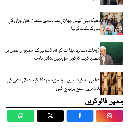
دھوکا دہی کیس ، بھارتی عدالت نے سلمان خان اور ان کی
بہن کو طلب کر لیا
الزامات مسترد ، بھارت کو آزاد کشمیر کے جمہوری عمل پر
تبصرہ کرنے کا کوئی حق نہیں ، دفتر خارجہ
عالمی مارکیٹ میں سونا مزید مہنگا ، قیمت 7 ہفتوں کی
بلند ترین سطح پر پہنچ گئی
ہمیں فالو کریں
WhatsApp
Twitter
Facebook
Faceboo