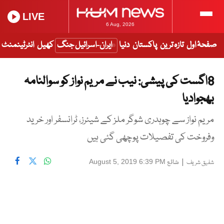
LIVE
6 Aug, 2026
صفحۂ اول
تازہ ترین
پاکستان
دنیا
ایران-اسرائیل جنگ
کھیل
انٹرٹینمنٹ
8اگست کی پیشی: نیب نے مریم نواز کو سوالنامہ
بھجوادیا
مریم نواز سے چوہدری شوگر ملز کے شیئرز، ٹرانسفر اور خرید
وفروخت کی تفصیلات پوچھی گئی ہیں
|
شائع
August 5, 2019 6:39 PM
شفیق شریف