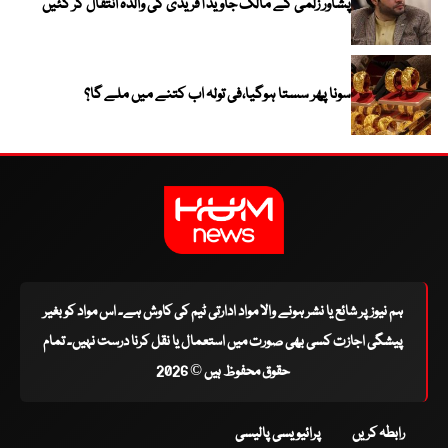
پشاور زلمی کے مالک جاوید آفریدی کی والدہ انتقال کر گئیں
سونا پھر سستا ہوگیا،فی تولہ اب کتنے میں ملے گا؟
ہم نیوز پر شائع یا نشر ہونے والا مواد ادارتی ٹیم کی کاوش ہے۔ اس مواد کو بغیر
پیشگی اجازت کسی بھی صورت میں استعمال یا نقل کرنا درست نہیں۔ تمام
حقوق محفوظ ہیں © 2026
رابطہ کریں
پرائیویسی پالیسی