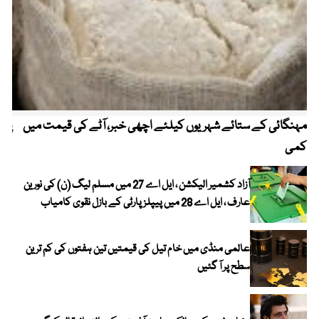
مہنگائی کے ستائے شہریوں کیلئے اچھی خبر، آٹے کی قیمت میں
پیٹ
کمی
آزاد کشمیر الیکشن ، ایل اے 27 میں مسلم لیگ (ن) کی نورین
عارف ، ایل اے 28 میں پیپلز پارٹی کے بازل نقوی کامیاب
عالمی منڈی میں خام تیل کی قیمتیں تین ہفتوں کی کم ترین
سطح پر آ گئیں