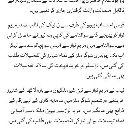
باوجود عدم حاضری پر احتساب عدالت نے سلمان شہباز کے
ناقابل ضمانت وارنٹ گرفتاری جاری کر دئیے ہیں۔
قومی احتساب بیورو کی طرف سے ن لیگ کی نائب صدر مریم
نواز کو بھیجے گئے سوالنامے کی کاپی ہم نیوز نے حاصل کر لی
ہے۔ سوالنامے میں مریم نواز سے انیس سو پچانوے سے لیکر
اب تک چوہدری شوگر ملز کے تمام شیئرز کی تفصیلات طلب
کی گئی ہیں۔ ٹرانسفر اور خرید فروخت کی سالانہ تفصیلات
بھی مانگی گئی ہیں۔
نیب نے مریم نواز سے تین غیرملکیوں سے بارہ لاکھ کے شئیرز
خریدنے اور شمیم شوگر ملز میں سرمایہ کاری کے لیے رقم کے
ذرائع بھی مانگے ہیں۔ مریم نواز سے بیرون ملک سے آنیوالی
تمام ترسیلات اور ٹی ٹیز کی تفصیلات بھی طلب کی گئی ہیں۔