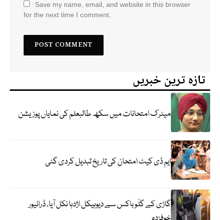
Save my name, email, and website in this browser
for the next time I comment.
تازہ ترین خبریں
میٹرک امتحانات میں سکھ طالبعلم کی نمایاں پوزیشن
ایم ڈی کیٹ امتحان کی تاریخ تبدیل کردی گئی
گاڑی کے گلَو باکس سے دیوہیکل اژدہا نکل آیا، ڈرائیور
خوفزدہ