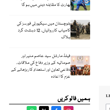
بھارت کا مقابلہ دبئی میں ہو گا
بلوچستان میں سیکیورٹی فورسز کی
کامیاب کارروائیاں، 12 دہشت گرد
ہلاک
فیلڈ مارشل سید عاصم منیر اور
صومالیہ کے وزیر دفاع کی ملاقات،
دفاعی تعاون اور استعدادِ کار بڑھانے کے
عزم کا اعادہ
L
ہمیں فالو کریں