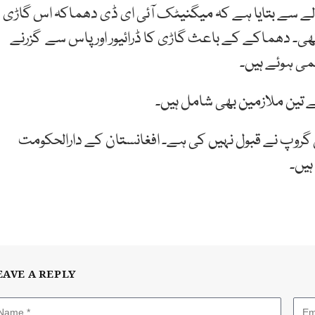
والے سے بتایا ہے کہ میگنیٹک آئی ای ڈی دھماکہ اس گاڑی
ہی تھی۔ دھماکے کے باعث گاڑی کا ڈرائیور اورپاس سے گزرنے
می ہوئے ہیں۔
 تین ملازمین بھی شامل ہیں۔
گروپ نے قبول نہیں کی ہے۔ افغانستان کے دارالحکومت
ہیں۔
EAVE A REPLY