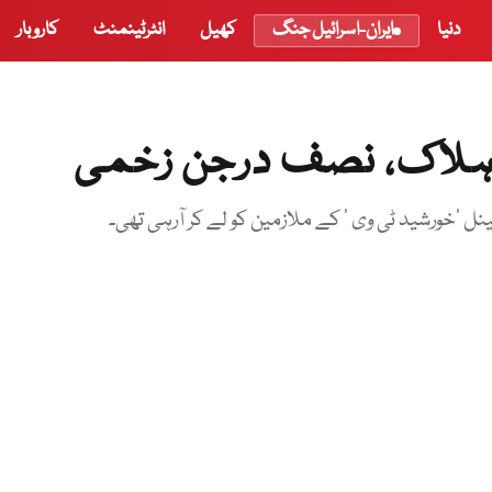
دنیا
ایران-اسرائیل جنگ
کھیل
انٹرٹینمنٹ
کاروبار
د ہلاک، نصف درجن زخمی
ل ’خورشید ٹی وی ‘ کے ملازمین کو لے کر آرہی تھی۔