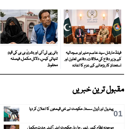
بانی پی ٹی آئی اور بشریٰ بی بی کی قیدِ
فیلڈ مارشل سید عاصم منیر اور صومالیہ
تنہائی کیس، دلائل مکمل، فیصلہ
کے وزیر دفاع کی ملاقات، دفاعی تعاون اور
محفوظ
استعدادِ کار بڑھانے کے عزم کا اعادہ
مقبول ترین خبریں
پیٹرول اور ڈیزل سستا، حکومت نے نئی قیمتوں کا اعلان کر دیا
01
موجودہ نظام کہیں نہیں جا رہا، حکومت اپنی آئینی مدت مکمل