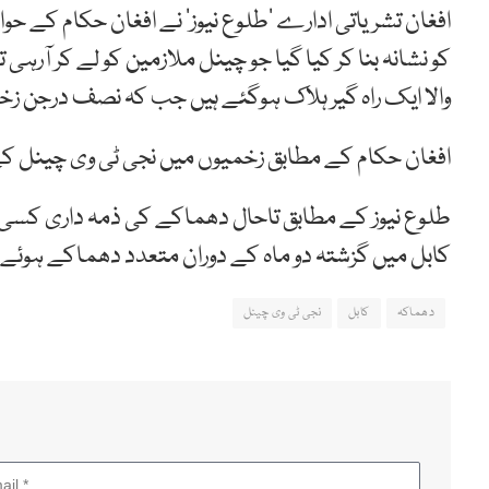
افغان تشریاتی ادارے ’طلوع نیوز‘ نے افغان حکام کے ح
کو نشانہ بنا کر کیا گیا جو چینل ملازمین کو لے کر آر
والا ایک راہ گیر ہلاک ہوگئے ہیں جب کہ نصف درجن زخ
افغان حکام کے مطابق زخمیوں میں نجی ٹی وی چینل کے
طلوع نیوز کے مطابق تاحال دھماکے کی ذمہ داری کسی 
کابل میں گزشتہ دو ماہ کے دوران متعدد دھماکے ہوئے 
دھماکہ
کابل
نجی ٹی وی چینل