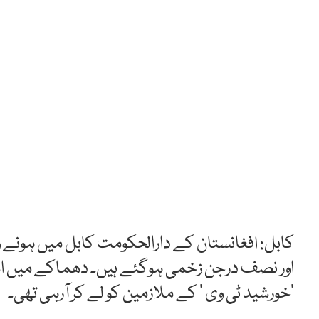
کابل: افغانستان کے دارالحکومت کابل میں ہونے و
اور نصف درجن زخمی ہوگئے ہیں۔ دھماکے میں اس گ
’خورشید ٹی وی ‘ کے ملازمین کو لے کر آرہی تھی۔