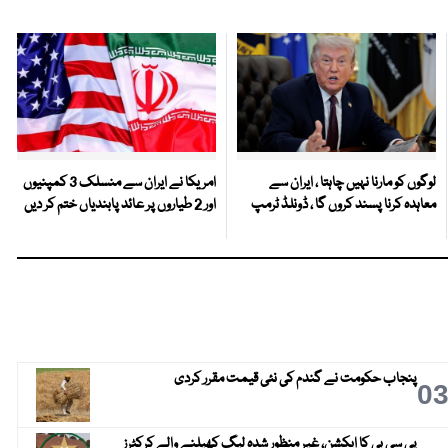
لوگوں کو مارنا نہیں چاہتا ، ایران سے
امریکا نے ایران سے منسلک 3 کمپنیوں
معاہدہ کرنا پسند کروں گا ، ڈونلڈ ٹرمپ
اور 2 طیاروں پر عائد پابندیاں ختم کر دیں
پنجاب حکومت نے گندم کی نئی قیمت مقرر کردی
0
پی سی بی کا ایکشن، غیر منظور شدہ لیگ کھیلنے والے کرکٹرز