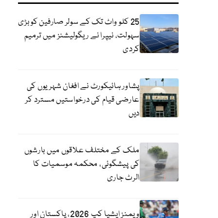
25 کلو واٹ تک کے سولر صارفین کو بڑی
سہولت، نیپرا نے ریگولیشنز میں ترمیم
کردی
پشاور ہائیکورٹ نے افغان شہریوں کی
عارضی قیام کی درخواستیں مسترد کر
دیں
ملک کے مختلف علاقوں میں بارشوں
کی پیشگوئی، محکمہ موسمیات کا
الرٹ جاری
ویمنز ایشیا کپ 2026، پاکستان اور