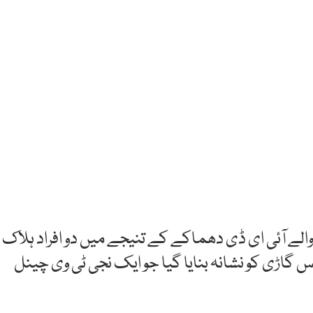
الے آئی ای ڈی دھماکے کے تنیجے میں دو افراد ہلاک
اڑی کو نشانہ بنایا گیا جو ایک نجی ٹی وی چینل