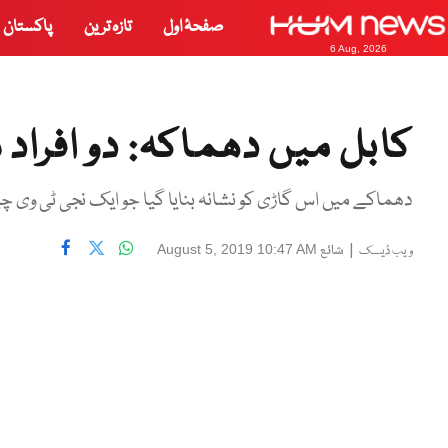
صفحۂ اول
تازہ ترین
پاکستان
6 Aug, 2026
کابل میں دھماکہ: دو افرا
دھماکے میں اس گاڑی کو نشانہ بنایا گیا جو ایک نجی ٹی وی چین
|
شائع
August 5, 2019 10:47 AM
ویب ڈیسک