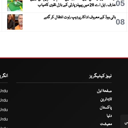
6
05
عارف ، ایل اے 28 میں پیپلز پارٹی کے بازل نقوی کامیاب
بالی ووڈ کے معروف اداکار پردیپ راوت انتقال کر گئے
9
08
نیوز کیٹیگریز
انگر
صفحۂ اول
Urdu
تازہ ترین
Urdu
پاکستان
Urdu
دنیا
Urdu
اس
معیشت