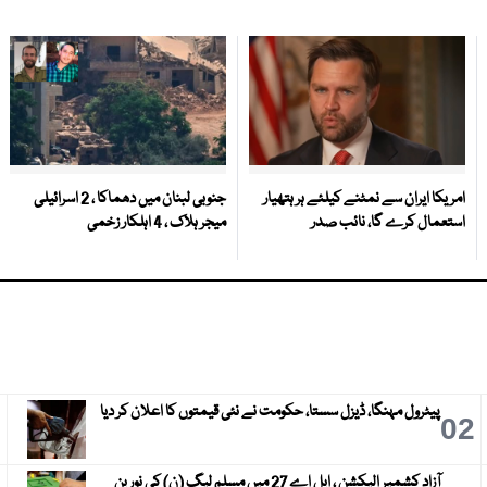
امریکا ایران سے نمٹنے کیلئے ہر ہتھیار
جنوبی لبنان میں دھماکا ، 2 اسرائیلی
استعمال کرے گا، نائب صدر
میجر ہلاک ، 4 اہلکار زخمی
پیٹرول مہنگا، ڈیزل سستا، حکومت نے نئی قیمتوں کا اعلان کر دیا
3
02
آزاد کشمیر الیکشن ، ایل اے 27 میں مسلم لیگ (ن) کی نورین