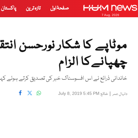
صفحۂ اول
تازہ ترین
پاکستان
7 Aug, 2026
موٹاپے کا شکار نورحسن انتقا
چھپانےکا الزام
خاندانی ذرائع نے اس افسوسناک خبر کی تصدیق کرتے ہوئے کہا کہ وہ سرجری کے بعد 10 روز 
|
شائع
July 8, 2019 5:45 PM
دانیال عمر