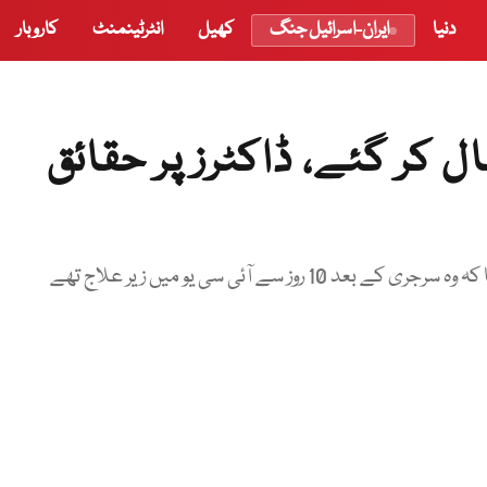
دنیا
ایران-اسرائیل جنگ
کھیل
انٹرٹینمنٹ
کاروبار
ل کر گئے، ڈاکٹرز پر حقائق
سے آئی سی یو میں زیر علاج تھے