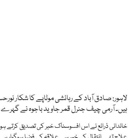
لاہور: صادق آباد کے رہائشی موٹاپے کا شکار نور
ہیں۔ آرمی چیف جنرل قمر جاوید باجوہ نے گہرے د
علاج تھے۔انتقال کی خبر سے علاقہ کی فضا سوگوار ہے او