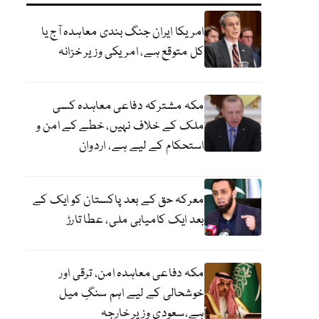
امریکا ایران جنگ بندی معاہدہ آج یا
کل متوقع ہے، امریکی وزیر خزانہ
مکہ مشترکہ دفاعی معاہدہ کسی
ملک کے خلاف نہیں، خطے کے امن و
استحکام کے لیے ہے، اردوان
معرکہ حق کے بعد پاکستان کو ایک کے
بعد ایک کامیابی ملی، عطا تارڑ
مکہ دفاعی معاہدہ امن، ترقی اور
خوشحالی کے لیے اہم سنگِ میل
ہے،سعودی وزیر خارجہ