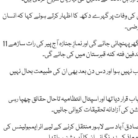
ن کی وفات پر گہرے دکھ کا اظہار کرتے ہوئے کہا کہ انسان
رضی۔
خاندانی ذرائع کے مطابق نور حسن کی میت رات 10 بجے گھر پہنچائی جائے گی اور نمازِ جنازہ آج پیر کی رات ساڑھے 11
دفین فتہ کٹہ قبرستان میں کی جائے گی۔
یاب نہیں ہوا اور دس دن بعد بھی ان کی طبیعت بحال نہیں
والا آپریشن کامیاب قرار دیا تھا اور اسپتال انتظامیہ تاحال حقائق چھپا رہی
ن کی آزادانہ تحقیقات کروائی جائیں۔
ق آباد سے لاہور منتقل کرنے کے لیے ائر ایمبولینس کی
ذ کی زیر نگرانی ان کا آپریشن ہوا تھا۔