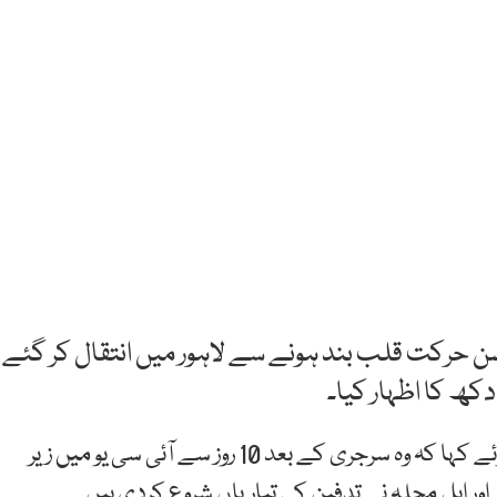
حسن حرکت قلب بند ہونے سے لاہور میں انتقال کر گئے
کھ کا اظہار کیا۔
خاندانی ذرائع نے اس افسوسناک خبر کی تصدیق کرتے ہوئے کہا کہ وہ سرجری کے بعد 10 روز سے آئی سی یو میں زیر
ر اہل محلہ نے تدفین کی تیاریاں شروع کردی ہیں۔