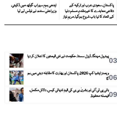
پاکستان، سعودی عرب اور ترکیہ کے
ایدھی ہوم سہراب گوٹھ میں ڈکیتی،
دفاعی معاہدے کا خیرمقدم، مسلم دنیا
وزیراعلیٰ سندھ نے نوٹس لے لیا
کے اتحاد کا نیا باب شروع ہوگیا، مریم نواز
پیٹرول مہنگا، ڈیزل سستا، حکومت نے نئی قیمتوں کا اعلان کر دیا
0
ویمنز ایشیا کپ 2026، پاکستان اور بھارت کا مقابلہ دبئی میں ہو
0
گا
بانی پی ٹی آئی اور بشریٰ بی بی کی قیدِ تنہائی کیس، دلائل مکمل،
0
فیصلہ محفوظ