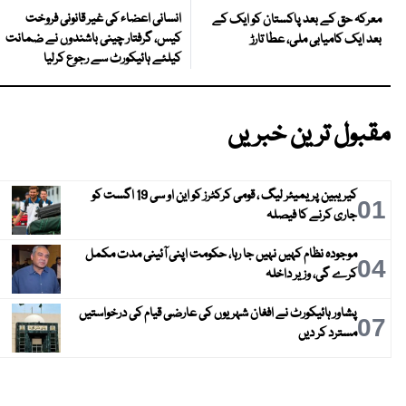
انسانی اعضاء کی غیر قانونی فروخت
معرکہ حق کے بعد پاکستان کو ایک کے
کیس، گرفتار چینی باشندوں نے ضمانت
بعد ایک کامیابی ملی، عطا تارڑ
کیلئے ہائیکورٹ سے رجوع کرلیا
مقبول ترین خبریں
کیریبین پریمیئر لیگ ، قومی کرکٹرز کو این او سی 19 اگست کو
01
جاری کرنے کا فیصلہ
موجودہ نظام کہیں نہیں جا رہا، حکومت اپنی آئینی مدت مکمل
04
کرے گی، وزیر داخلہ
پشاور ہائیکورٹ نے افغان شہریوں کی عارضی قیام کی درخواستیں
07
مسترد کر دیں