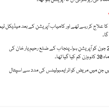
 کا علاج کر رہے تھے اور کامیاب آپریشن کے بعد میڈیکل ٹیم
نورحسن کو 18 جون 2019 کو اسپتال منتقل کیا گیا اور 28 جون کو آپریشن ہوا۔ پنجاب کے ضلع رحیم یار خان کی
تھا۔
یں جن میں مریض کو ائر ایمبولینس کی مدد سے اسپتال