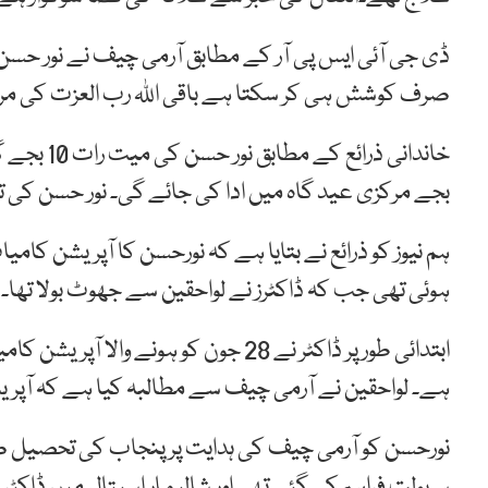
ڈی جی آئی ایس پی آر کے مطابق آرمی چیف نے نور حس
صرف کوشش ہی کر سکتا ہے باقی اللہ رب العزت کی م
بجے مرکزی عید گاہ میں ادا کی جائے گی۔ نور حسن کی ت
ہم نیوز کو ذرائع نے بتایا ہے کہ نورحسن کا آپریشن کام
ہوئی تھی جب کہ ڈاکٹرز نے لواحقین سے جھوٹ بولا تھا۔
ابتدائی طور پر ڈاکٹر نے 28 جون کو ہونے 
ہے۔ لواحقین نے آرمی چیف سے مطالبہ کیا ہے کہ آپریش
نورحسن کو آرمی چیف کی ہدایت پر پنجاب کی تحصیل صاد
سہولت فراہم کی گئی تھی اور شالیمار اسپتال میں ڈاکٹر معا