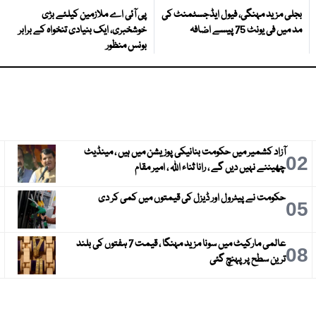
بجلی مزید مہنگی، فیول ایڈجسٹمنٹ کی
پی آئی اے ملازمین کیلئے بڑی
مد میں فی یونٹ 75 پیسے اضافہ
خوشخبری، ایک بنیادی تنخواہ کے برابر
بونس منظور
آزاد کشمیر میں حکومت بنانیکی پوزیشن میں ہیں ، مینڈیٹ
3
02
چھیننے نہیں دیں گے ، رانا ثناء اللہ ، امیر مقام
حکومت نے پیٹرول اور ڈیزل کی قیمتوں میں کمی کر دی
6
05
عالمی مارکیٹ میں سونا مزید مہنگا ، قیمت 7 ہفتوں کی بلند
9
08
ترین سطح پر پہنچ گئی