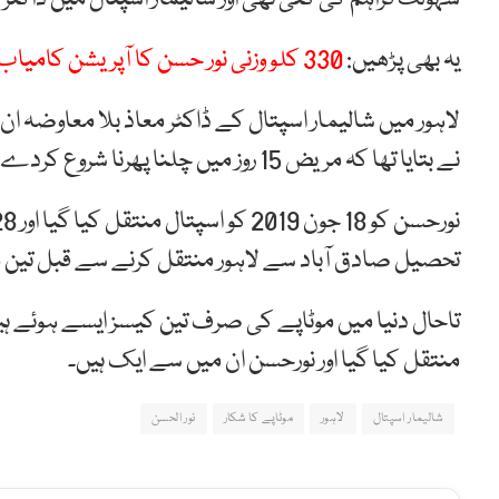
یہ بھی پڑھیں:
330 کلو وزنی نور حسن کا آپریشن کامیاب
لاہور میں شالیمار اسپتال کے ڈاکٹر معاذ بلا معاوضہ ان
نے بتایا تھا کہ مریض 15 روز میں چلنا پھرنا شروع کردے گا۔
تحصیل صادق آباد سے لاہور منتقل کرنے سے قبل تین ماہ 30 کلو وزن کم کیا گیا 
تاحال دنیا میں موٹاپے کی صرف تین کیسز ایسے ہوئے ہ
منتقل کیا گیا اور نورحسن ان میں سے ایک ہیں۔
شالیمار اسپتال
لاہور
موٹاپے کا شکار
نور الحسن