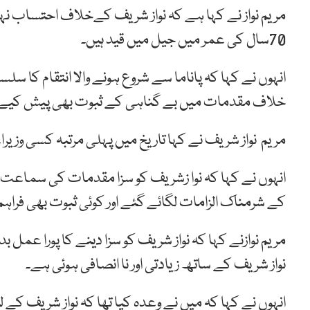
مریم نواز نے کہا ہے کہ نواز شریف کےخلاف احتساب نہی
70سال کی عمر میں جیل میں قید ہیں۔
انہوں نے کہا کہ پاناما سے شروع ہونے والا انتقام کا سل
خلاف مقدمات میں بے گناہی کے ثبوت بھی پیش کیے گ
مریم نواز شریف نے کہا تاریخ میں پہلی مرتبہ کسی وزیراع
انہوں نے کہا کہ نوا زشریف کو سزا مقدمات کی سماع
کے شرمناک الزامات لگائے گئے اور کوئی ثبوت بھی فراہم 
مریم نوازنے کہا کہ نواز شریف کو سزا دینے کا پورا عمل ب
نواز شریف کے ساتھ زیادتی اور نا انصافی ہوئی ہے۔
انہوں نے کہا کہ میں نے وعدہ کیا تھا کہ نواز شریف 