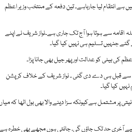
ں ہے انتقام لیا جارہاہے۔ تین دفعہ کے منتخب وزیر اعظم
سلہ اقامہ سے ہوتا ہوا آج تک جاری ہے۔نواز شریف نے اپنے
ئے جنہیں تسلیم ہی نہیں کیا گیا۔
ظم کی بیٹی کو عدالت اور پھر جیل بھی جانا پڑا۔
ت سے قبل ہی دے دی گئی ۔ نواز شریف کے خلاف کرپشن
نہیں کیا گیا۔
دنیتی پر مشتمل ہےکیونکہ سزا دینے والا بھی بول اٹھا کہ میاں
کے لیے آخری حد تک جاؤں گی، جانتی ہوں مجھے بھی خطرہ ہے