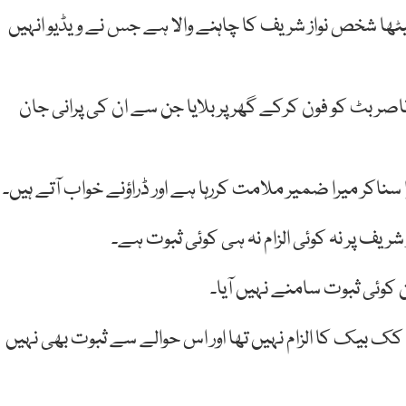
ھا شخص نواز شریف کا چاہنے والا ہے جس نے ویڈیو انہیں
بٹ کو فون کرکے گھر پر بلایا جن سے ان کی پرانی جان
سناکر میرا ضمیر ملامت کررہا ہے اور ڈراؤنے خواب آتے ہیں۔
از شریف پر نہ کوئی الزام نہ ہی کوئی ثبوت ہے۔
ن کوئی ثبوت سامنے نہیں آیا۔
ا کک بیک کا الزام نہیں تھا اور اس حوالے سے ثبوت بھی نہیں