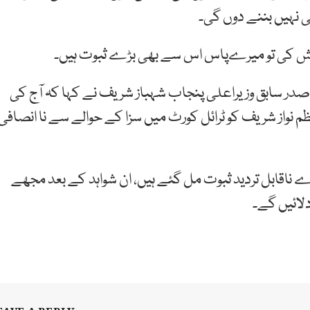
ی نہیں بننے دوں گی۔
کوشش کی تو میرےپاس اس سے بھی بڑے ثبوت ہیں۔
در سابق وزیراعلی پنجاب شہباز شریف نے کہا کہ آج کی
واز شریف کو ٹرائل کورٹ میں سزا کے حوالے سے نا انصافی
 ناقابل تردید ثبوت مل گئے ہیں، ان شواہد کے بعد مجھے
لائیں گے۔