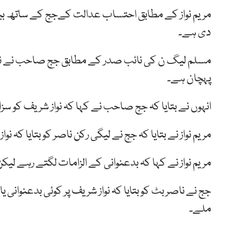
مریم نواز کے مطابق احتساب عدالت کےجج کے ساتھ بیٹ
دی ہے۔
مسلم لیگ ن کی نائب صدر کے مطابق جج صاحب نے ناصر 
پہچان ہے۔
انہوں نے بتایا کہ جج صاحب نے کہا کہ نواز شریف کو سزا 
مریم نواز نے بتایا کہ جج نے لیگی رکن ناصر کو بتایا کہ نو
مریم نواز نے کہا کہ بدعنوانی کے الزامات لگتے رہے لیک
جج نے ناصر بٹ کو بتایا کہ نواز شریف پر کوئی بدعنوانی ی
ملے۔