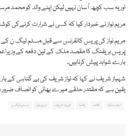
اور یہ سب کچھ آسان نہیں لیکن اپنے والد کو محمد مرس
مریم نواز نے خبردار کیا کہ کسی نے شرارت کرنےکی 
مریم نواز کی پریس کانفرنس سے قبل مسلم لیگ ن کے ص
پریس بریفنگ کا مقصد ملک کے تین دفعہ کے وزیراعظم ن
بارے شواہد پیش کرناہیں۔
شہباز شریف نے کہا کہ نواز شریف کی بے گناہی کے بارے
یقین ہے کہ مقتدر حلقے میرے بھائی کو انصاف ضرور د
ارشد ملک
اقامہ
پاناما
شہباز شریف
مریم نواز
مسلم لیگ ن