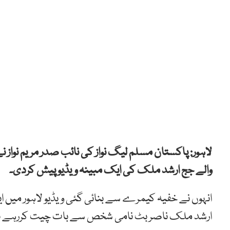
لاہور: پاکستان مسلم لیگ نواز کی نائب صدر مریم نواز ن
والے جج ارشد ملک کی ایک مبینہ ویڈیو پیش کردی۔
انہوں نے خفیہ کیمرے سے بنائی گئی ویڈیو لاہور می
ارشد ملک ناصر بٹ نامی شخص سے بات چیت کررہے ہ