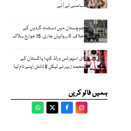
سامنے لے آئے
بلوچستان میں دہشت گردوں کے
خلاف کارروائیاں جاری، 15 خوارج ہلاک
ای اسپورٹس ورلڈ کپ؛ پاکستان کے
محمد زبیر نے ٹیکن 8 ٹائٹل اپنے نام لیا
ہمیں فالو کریں
WhatsApp
Twitter
Facebook
Facebook