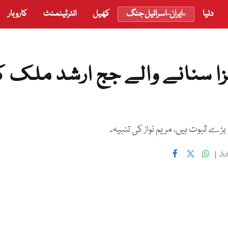
دنیا
ایران-اسرائیل جنگ
کھیل
انٹرٹینمنٹ
کاروبار
سزا سنانے والے جج ارشد ملک 
ثبوت ہیں، مریم نواز کی تنبیہ۔
|
Ju