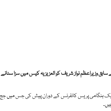
ے سابق وزیراعظم نواز شریف کو العزیزیہ کیس میں سزا سنانے
ں ایک ہنگامی پریس کانفرنس کے دوران پیش کی جس میں جج
یں۔