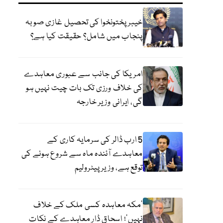
خیبر پختونخوا کی تحصیل غازی صوبہ
پنجاب میں شامل؟ حقیقت کیا ہے؟
امریکا کی جانب سے عبوری معاہدے
کی خلاف ورزی تک بات چیت نہیں ہو
گی، ایرانی وزیر خارجہ
5 ارب ڈالر کی سرمایہ کاری کے
معاہدے آئندہ ماہ سے شروع ہونے کی
توقع ہے، وزیر پیٹرولیم
‘مکہ معاہدہ کسی ملک کے خلاف
نہیں’؛ اسحاق ڈار معاہدے کے نکات