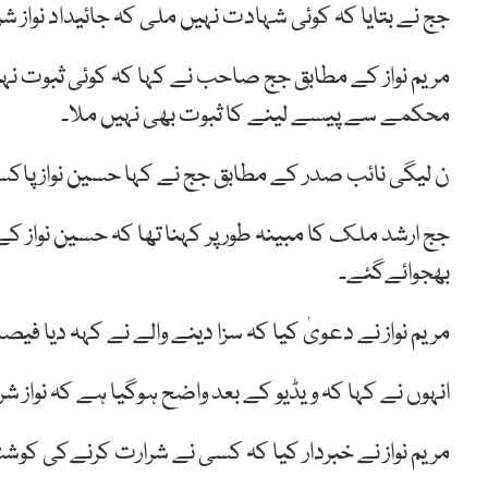
جج نے بتایا کہ کوئی شہادت نہیں ملی کہ جائیداد نوا
مریم نواز کے مطابق جج صاحب نے کہا کہ کوئی ثبوت نہ
محکمے سے پیسے لینے کا ثبوت بھی نہیں ملا۔
ن لیگی نائب صدر کے مطابق جج نے کہا حسین نواز پاکست
جج ارشد ملک کا مبینہ طور پر کہنا تھا کہ حسین نواز 
بھجوائےگئے۔
مریم نواز نے دعویٰ کیا کہ سزا دینے والے نے کہہ دیا فیصل
انہوں نے کہا کہ ویڈیو کے بعد واضح ہوگیا ہے کہ نواز ش
مریم نواز نے خبردار کیا کہ کسی نے شرارت کرنےکی 