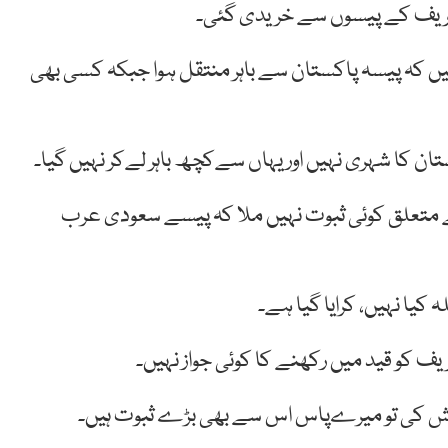
ز شریف کے پیسوں سے خریدی گئی۔
یں کہ پیسہ پاکستان سے باہر منتقل ہوا جبکہ کسی بھی
ان کا شہری نہیں اور یہاں سےکچھ باہر لےکر نہیں گیا۔
کے متعلق کوئی ثبوت نہیں ملا کہ پیسے سعودی عرب
ہ کیا نہیں، کرایا گیا ہے۔
ریف کو قید میں رکھنے کا کوئی جواز نہیں۔
کوشش کی تو میرےپاس اس سے بھی بڑے ثبوت ہیں۔