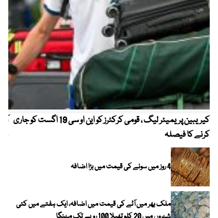
کیریبین پریمیئر لیگ ، قومی کرکٹرز کو این او سی 19 اگست کو جاری
آز
کرنے کا فیصلہ
چھی
4 روز میں سونے کی قیمت میں بڑا اضافہ
ملک بھر میں آٹے کی قیمت میں اضافہ، ایک ہفتے میں کئی
شہروں میں 20 کلو تھیلا 100 روپے تک مہنگا