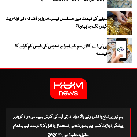
سونے کی قیمت میں مسلسل تیسرے روز بڑا اضافہ ، فی تولہ ریٹ
کہاں تک جا پہنچا؟
پی ٹی اے کا ای سم کے اجرا اور تبدیلی کی فیس کم کرنے کا
فیصلہ
ہم نیوز پر شائع یا نشر ہونے والا مواد ادارتی ٹیم کی کاوش ہے۔ اس مواد کو بغیر
پیشگی اجازت کسی بھی صورت میں استعمال یا نقل کرنا درست نہیں۔ تمام
حقوق محفوظ ہیں © 2026