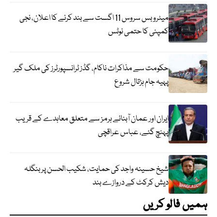
میٹرو بس سروس 11 اگست سے بند کرنے کا اعلان، نجی
کمپنی کا حتمی نوٹس
حکومت سے مذاکرات ناکام، گڈز ٹرانسپورٹرز کی ملک گیر
پہیہ جام ہڑتال شروع
ایران اور عمان آبنائے ہرمز سے متعلق معاہدے کے قریب
پہنچ گئے، عباس عراقچی
شیخ حسینہ واجد کی حمایت، شکیب الحسن پر بنگلہ
دیش کرکٹ کے دروازے بند
ہمیں فالو کریں