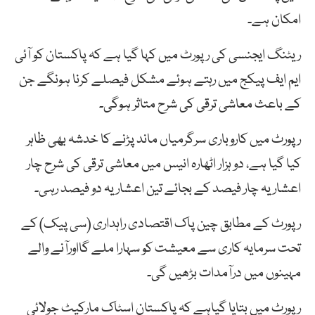
امکان ہے۔
ریٹنگ ایجنسی کی رپورٹ میں کہا گیا ہے کہ پاکستان کو آئی
ایم ایف پیکج میں رہتے ہوئے مشکل فیصلے کرنا ہونگے جن
کے باعث معاشی ترقی کی شرح متاثر ہوگی۔
رپورٹ میں کاروباری سرگرمیاں ماند پڑنے کا خدشہ بھی ظاہر
کیا گیا ہے، دو ہزار اٹھارہ انیس میں معاشی ترقی کی شرح چار
اعشاریہ چار فیصد کے بجائے تین اعشاریہ دو فیصد رہی۔
رپورٹ کے مطابق چین پاک اقتصادی راہداری (سی پیک) کے
تحت سرمایہ کاری سے معیشت کو سہارا ملے گااورآنے والے
مہینوں میں درآمدات بڑھیں گی۔
رپورٹ میں بتایا گیاہے کہ پاکستان اسٹاک مارکیٹ جولائی