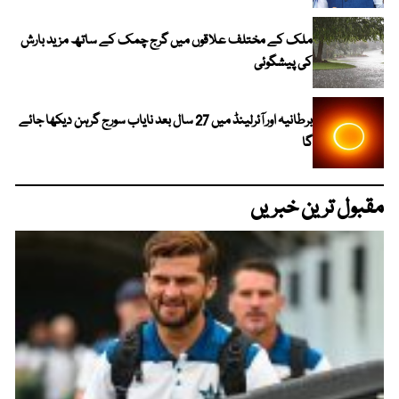
ملک کے مختلف علاقوں میں گرج چمک کے ساتھ مزید بارش
کی پیشگوئی
برطانیہ اور آئرلینڈ میں 27 سال بعد نایاب سورج گرہن دیکھا جائے
گا
مقبول ترین خبریں