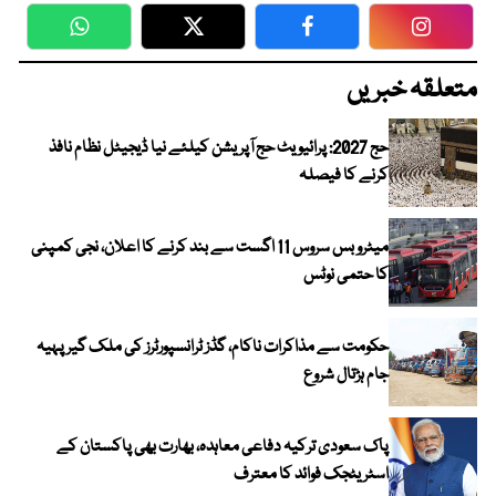
WhatsApp
Twitter
Facebook
Faceboo
متعلقہ خبریں
حج 2027: پرائیویٹ حج آپریشن کیلئے نیا ڈیجیٹل نظام نافذ
کرنے کا فیصلہ
میٹرو بس سروس 11 اگست سے بند کرنے کا اعلان، نجی کمپنی
کا حتمی نوٹس
حکومت سے مذاکرات ناکام، گڈز ٹرانسپورٹرز کی ملک گیر پہیہ
جام ہڑتال شروع
پاک سعودی ترکیہ دفاعی معاہدہ، بھارت بھی پاکستان کے
اسٹریٹجک فوائد کا معترف