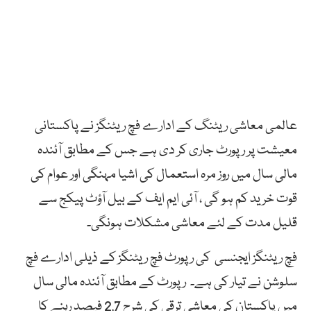
عالمی معاشی ریٹنگ کے ادارے فچ ریٹنگز نے پاکستانی
معیشت پر رپورٹ جاری کر دی ہے جس کے مطابق آئندہ
مالی سال میں روز مرہ استعمال کی اشیا مہنگی اور عوام کی
قوت خرید کم ہو گی ، آئی ایم ایف کے بیل آؤٹ پیکج سے
قلیل مدت کے لئے معاشی مشکلات ہونگی۔
فچ ریٹنگز ایجنسی کی رپورٹ فچ ریٹنگز کے ذیلی ادارے فچ
سلوشن نے تیار کی ہے۔ رپورٹ کے مطابق آئندہ مالی سال
میں پاکستان کی معاشی ترقی کی شرح 2.7 فیصد رہنے کا