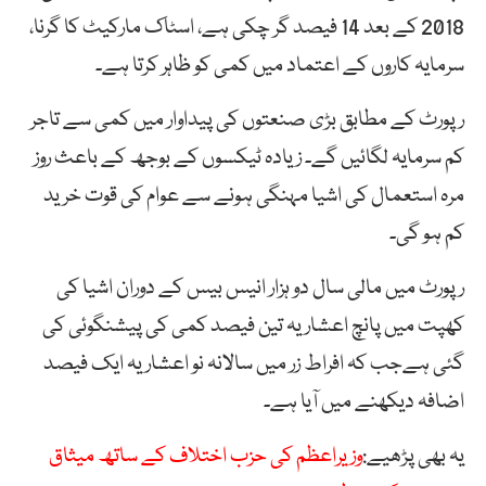
2018 کے بعد 14 فیصد گر چکی ہے، اسٹاک مارکیٹ کا گرنا،
سرمایہ کاروں کے اعتماد میں کمی کو ظاہر کرتا ہے۔
رپورٹ کے مطابق بڑی صنعتوں کی پیداوار میں کمی سے تاجر
کم سرمایہ لگائیں گے۔ زیادہ ٹیکسوں کے بوجھ کے باعث روز
مرہ استعمال کی اشیا مہنگی ہونے سے عوام کی قوت خرید
کم ہو گی۔
رپورٹ میں مالی سال دو ہزار انیس بیس کے دوران اشیا کی
کھپت میں پانچ اعشاریہ تین فیصد کمی کی پیشنگوئی کی
گئی ہےجب کہ افراط زر میں سالانہ نو اعشاریہ ایک فیصد
اضافہ دیکھنے میں آیا ہے۔
یہ بھی پڑھیے:
وزیراعظم کی حزب اختلاف کے ساتھ میثاق