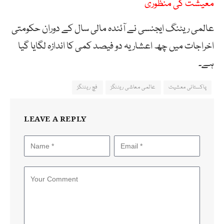
معیشت کی منظوری
عالمی ریٹنگ ایجنسی نے آئندہ مالی سال کے دوران حکومتی
اخراجات میں چھ اعشاریہ دو فیصد کمی کا اندازہ لگایا گیا
ہے۔
پاکستانی معشیت
عالمی معاشی ریٹنگز
فچ ریٹنگز
LEAVE A REPLY