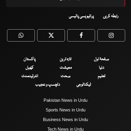
رابطہ کریں
پرائیویسی پالیسی
WhatsApp
Twitter
Facebook
Faceboo
صفحۂ اول
تازہ ترین
پاکستان
دنیا
معیشت
کھیل
تعلیم
صحت
انٹرٹینمنٹ
ٹیکنالوجی
دلچسپ و عجیب
Pakistan News in Urdu
Sports News in Urdu
Business News in Urdu
Tech News in Urdu