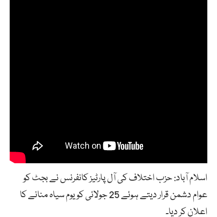
اسلام آباد: حزب اختلاف کی آل پارٹیز کانفرنس نے بجٹ کو
عوام دشمن قرار دیتے ہوئے 25 جولائی کو یوم سیاہ منانے کا
اعلان کر دیا۔