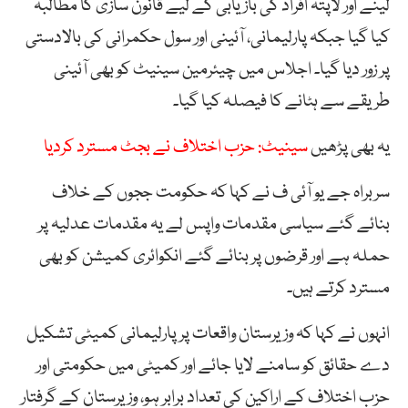
لینے اور لاپتہ افراد کی بازیابی کے لیے قانون سازی کا مطالبہ
کیا گیا جبکہ پارلیمانی، آئینی اور سول حکمرانی کی بالادستی
پر زور دیا گیا۔ اجلاس میں چیئرمین سینیٹ کو بھی آئینی
طریقے سے ہٹانے کا فیصلہ کیا گیا۔
یہ بھی پڑھیں
سینیٹ: حزب اختلاف نے بجٹ مسترد کردیا
سربراہ جے یو آئی ف نے کہا کہ حکومت ججوں کے خلاف
بنائے گئے سیاسی مقدمات واپس لے یہ مقدمات عدلیہ پر
حملہ ہے اور قرضوں پر بنائے گئے انکوائری کمیشن کو بھی
مسترد کرتے ہیں۔
انہوں نے کہا کہ وزیرستان واقعات پر پارلیمانی کمیٹی تشکیل
دے حقائق کو سامنے لایا جائے اور کمیٹی میں حکومتی اور
حزب اختلاف کے اراکین کی تعداد برابر ہو، وزیرستان کے گرفتار