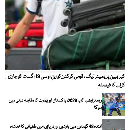
کیریبین پریمیئر لیگ ، قومی کرکٹرز کو این او سی 19 اگست کو جاری
پیٹ
کرنے کا فیصلہ
ویمنز ایشیا کپ 2026، پاکستان اور بھارت کا مقابلہ دبئی میں
ہو گا
آئندہ 48 گھنٹوں میں بارشوں اور دریاؤں میں طغیانی کا خدشہ،