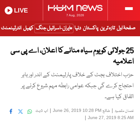
LIVE
7 Aug, 2026
صفحۂ اول
تازہ ترین
پاکستان
دنیا
ایران-اسرائیل جنگ
کھیل
انٹرٹینمنٹ
25 جولائی کو یوم سیاہ منانے کا اعلان، اے پی سی
اعلامیہ
حزب اختلاف بجٹ کے خلاف پارلیمنٹ کے اندر اور باہر
احتجاج کرے گی جبکہ عوامی رابطہ مہم شروع کرنے پر
اتفاق کیا ہے۔
|
شائع
|
اپ ڈیٹ
June 26, 2019 10:28 PM
نعمان مقصود
|
June 27, 2019 8:25 AM