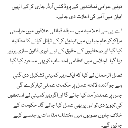
دونوں عوامی نمائندوں کے پروڈکشن آرڈر جاری کر کے انہیں
ایوان میں آنے کی اجازت دی جائے۔
اے پی سی اعلامیہ میں سابقہ قبائلی علاقوں میں حراستی
مراکز کو عام جیلوں میں تبدیل کر کے ٹرائل کرانے کا مطالبہ
کیا گیا اور صحافیوں کے حقوق کے لیے فوری قانون سازی پر زور
دیا گیا۔ اجلاس میں انتقامی احتساب کو بھی مسترد کیا گیا۔
فضل الرحمان نے کہا کہ ایک رہبر کمیٹی تشکیل دی گئی
ہے جو آئندہ لائحہ عمل پر حکمت عملی تیار کرے گی
جس پر عملدرآمد کیا جائے گا اور اگر رہبر کمیٹی نے استعفوں
کی تجویز دی تو اس پر بھی عمل کیا جائے گا۔ حکومت کے
خلاف چاروں صوبوں میں مختلف مقامات پر جلسے کیے
جائیں گے۔