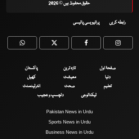
حقوق محفوظ ہیں © 2026
رابطہ کریں
پرائیویسی پالیسی
WhatsApp
Twitter
Facebook
Faceboo
صفحۂ اول
تازہ ترین
پاکستان
دنیا
معیشت
کھیل
تعلیم
صحت
انٹرٹینمنٹ
ٹیکنالوجی
دلچسپ و عجیب
Pakistan News in Urdu
Sports News in Urdu
Business News in Urdu