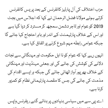
حزب اختلاف کی آل پارٹیز کانفرنس کے بعد پریس کانفرنس
کرتے ہوئے مولانا فضل الرحمان نے کہا کہ اجلاس میں بجٹ
2019 کو عوام اور تاجر دشمن سمجھ کر مسترد کر دیا گیا ہے
اور اس کے خلاف پارلیمنٹ کے اندر اور باہر احتجاج کیا جائے گا
جبکہ عوامی رابطہ مہم شروع کرنے پر اتفاق کیا ہے۔
انہوں ںے کہا کہ عوام کو نا اہل حکومت اور مہنگائی سے نجات
دلانے کی کوشش کی جائے گی اور جعلی مینڈیٹ اور مہنگائی
کے خلاف بھرپور آواز اٹھائی جائے گی جبکہ ہر ایسے اقدام کی
مذمت کی جائے گی جس کا مقصد پارلیمانی نظام کو کمزور
کرنا ہے۔
اے پی سے میں سیاسی بنیادوں پر بنائے گئے ریفرنس واپس