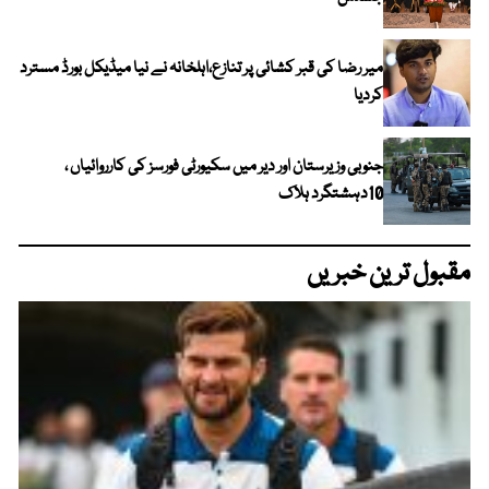
میر رضا کی قبر کشائی پر تنازع،اہلخانہ نے نیا میڈیکل بورڈ مسترد
کردیا
جنوبی وزیرستان اور دیر میں سکیورٹی فورسز کی کارروائیاں ،
10دہشتگرد ہلاک
مقبول ترین خبریں