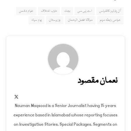
آل پارٹیز کانفرنس
اے پی سی
بجٹ
حزب اختلاف
عوام دشمن
عوامی رابطہ مہم
مولانا فضل الرحمان
وزیرستان
یوم سیاہ
نعمان مقصود
X
(Twitter)
Nauman Maqsood is a Senior Journalist having 15 years
experience based in Islamabad whose reporting focuses
on Investigative Stories, Special Packages, Segments on