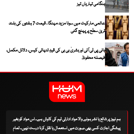
ہنگامی تیاریاں تیز
عالمی مارکیٹ میں سونا مزید مہنگا ، قیمت 7 ہفتوں کی بلند
ترین سطح پر پہنچ گئی
بانی پی ٹی آئی اور بشریٰ بی بی کی قیدِ تنہائی کیس، دلائل مکمل،
فیصلہ محفوظ
ہم نیوز پر شائع یا نشر ہونے والا مواد ادارتی ٹیم کی کاوش ہے۔ اس مواد کو بغیر
پیشگی اجازت کسی بھی صورت میں استعمال یا نقل کرنا درست نہیں۔ تمام