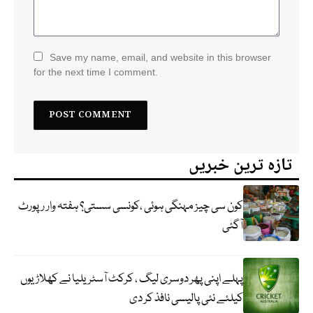
Save my name, email, and website in this browser
for the next time I comment.
تازہ ترین خبریں
کون سی چیز مہنگی ہوئی ،کونسی سستی؟ ہفتہ وار رپورٹ
آگئی
پہلے اپنی پھر دوسری لیگ ، کرکٹ آسٹریلیا نے کھلاڑیوں
کیلئے نئی پالیسی نافذ کر دی