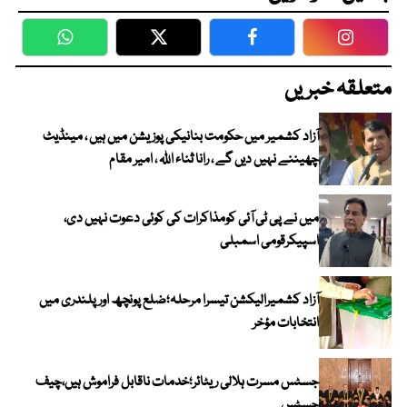
WhatsApp
Twitter
Facebook
Faceboo
متعلقہ خبریں
آزاد کشمیر میں حکومت بنانیکی پوزیشن میں ہیں ، مینڈیٹ
چھیننے نہیں دیں گے ، رانا ثناء اللہ ، امیر مقام
میں نے پی ٹی آئی کومذاکرات کی کوئی دعوت نہیں دی،
اسپیکرقومی اسمبلی
آزاد کشمیرالیکشن تیسرا مرحلہ؛ضلع پونچھ اور پلندری میں
انتخابات مؤخر
جسٹس مسرت ہلالی ریٹائر؛خدمات ناقابل فراموش ہیں،چیف
جسٹس