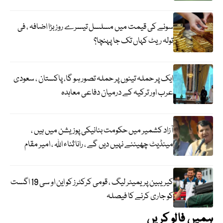
سونے کی قیمت میں مسلسل تیسرے روز بڑا اضافہ ، فی
تولہ ریٹ کہاں تک جا پہنچا؟
ایک پر حملہ تینوں پر حملہ تصور ہو گا، پاکستان ، سعودی
عرب اور ترکیہ کے درمیان دفاعی معاہدہ
آزاد کشمیر میں حکومت بنانیکی پوزیشن میں ہیں ،
مینڈیٹ چھیننے نہیں دیں گے ، رانا ثناء اللہ ، امیر مقام
کیریبین پریمیئر لیگ ، قومی کرکٹرز کو این او سی 19 اگست
کو جاری کرنے کا فیصلہ
ہمیں فالو کریں