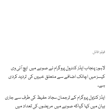
فوٹو: فائل
لاہور: پنجاب ایڈز کنٹرول پروگرام نے صوبے میں ایچ آئی وی
کیسز میں اچانک اضافے سے متعلق خبروں کی تردید کردی
ہے۔
ایڈز کنڑول پروگرام کے ترجمان سجاد حفیظ کی طرف سے جاری
بیان میں کہا گیاکہ صوبے میں مریضوں کی تعداد میں