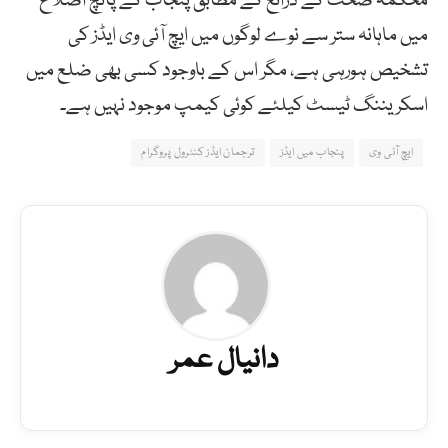
محکمہ صحت کے ذرائع کے مطابق پنجاب کے پانچ اضلاع
میں ماہانہ ستر سے نوے لوگوں میں ایچ آئی وی ایڈز کی
تشخیص ہورہی ہے، مگر اس کے باوجود کسی بھی ضلع میں
اسکریننگ ٹیسٹ کیلئے کوئی کیمپ موجود نہیں ہے۔
ایچ آئی وی
پنجاب میں ایڈز
ترجمان ایڈز کنٹرول پروگرام
دانیال عمر