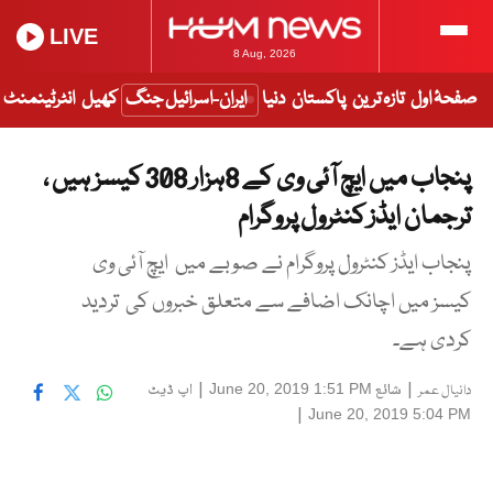
LIVE
8 Aug, 2026
صفحۂ اول
تازہ ترین
پاکستان
دنیا
ایران-اسرائیل جنگ
کھیل
انٹرٹینمنٹ
پنجاب میں ایچ آئی وی کے 8ہزار 308 کیسز ہیں ،
ترجمان ایڈز کنٹرول پروگرام
پنجاب ایڈز کنٹرول پروگرام نے صوبے میں ایچ آئی وی
کیسز میں اچانک اضافے سے متعلق خبروں کی تردید
کردی ہے۔
|
شائع
|
اپ ڈیٹ
June 20, 2019 1:51 PM
دانیال عمر
|
June 20, 2019 5:04 PM