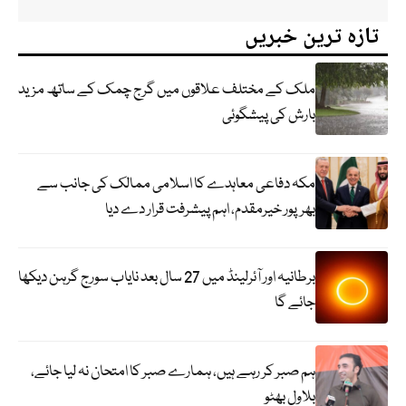
تازہ ترین خبریں
ملک کے مختلف علاقوں میں گرج چمک کے ساتھ مزید
بارش کی پیشگوئی
مکہ دفاعی معاہدے کا اسلامی ممالک کی جانب سے
بھرپور خیرمقدم، اہم پیشرفت قرار دے دیا
برطانیہ اور آئرلینڈ میں 27 سال بعد نایاب سورج گرہن دیکھا
جائے گا
ہم صبر کر رہے ہیں، ہمارے صبر کا امتحان نہ لیا جائے،
بلاول بھٹو