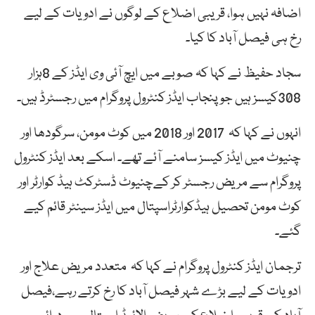
اضافہ نہیں ہوا، قریبی اضلاع کے لوگوں نے ادویات کے لیے
رخ ہی فیصل آباد کا کیا۔
سجاد حفیظ نے کہا کہ صوبے میں ایچ آئی وی ایڈز کے 8ہزار
308کیسز ہیں جو پنجاب ایڈز کنٹرول پروگرام میں رجسٹرڈ ہیں۔
انہوں نے کہا کہ 2017 اور 2018 میں کوٹ مومن، سرگودھا اور
چنیوٹ میں ایڈز کیسز سامنے آئے تھے۔ اسکے بعد ایڈز کنٹرول
پروگرام سے مریض رجسٹر کر کےچنیوٹ ڈسٹرکٹ ہیڈ کوارٹر اور
کوٹ مومن تحصیل ہیڈکوارٹراسپتال میں ایڈز سینٹر قائم کیے
گئے۔
ترجمان ایڈز کنٹرول پروگرام نے کہا کہ متعدد مریض علاج اور
ادویات کے لیے بڑے شہر فیصل آباد کا رخ کرتے رہے،فیصل