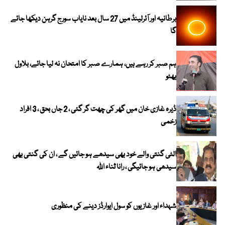
برطانیہ اور آئرلینڈ میں 27 سال بعد نایاب سورج گرہن دیکھا جائے
گا
ہم صبر کر رہے ہیں، ہمارے صبر کا امتحان نہ لیا جائے، بلاول
بھٹو
ڈیرہ غازی خان میں گھر کی چھت گر گئی ، 2 جاں بحق ، 3 افراد
زخمی
الٹی گنتی والے خود بھی سیدھے ہو جائیں گے ، ان کی گنتی بھی
سیدھی ہو جائیگی ، رانا ثناء اللہ
شہداء اور غازیوں کو سول ایوارڈز دینے کی منظوری