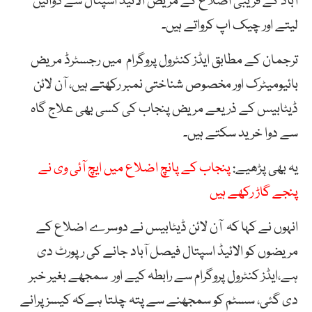
آباد کے قریبی اضلاع کے مریض الائیڈ اسپتال سے دوائیں
لیتے اور چیک اپ کرواتے ہیں۔
ترجمان کے مطابق ایڈز کنٹرول پروگرام میں رجسٹرڈ مریض
بائیومیٹرک اور مخصوص شناختی نمبر رکھتے ہیں، آن لائن
ڈیٹابیس کے ذریعے مریض پنجاب کی کسی بھی علاج گاہ
سے دوا خرید سکتے ہیں۔
یہ بھی پڑھیے:
پنجاب کے پانچ اضلاع میں ایچ آئی وی نے
پنجے گاڑ رکھے ہیں
انہوں نے کہا کہ آن لائن ڈیٹابیس نے دوسرے اضلاع کے
مریضوں کو الائیڈ اسپتال فیصل آباد جانے کی رپورٹ دی
ہے،ایڈز کنٹرول پروگرام سے رابطہ کیے اور سمجھے بغیر خبر
دی گئی، سسٹم کو سمجھنے سے پتہ چلتا ہےکہ کیسز پرانے