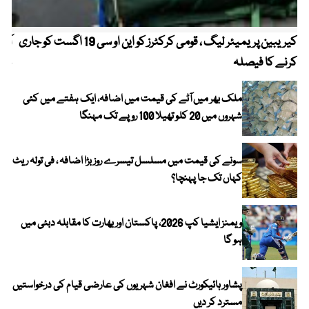
کیریبین پریمیئر لیگ ، قومی کرکٹرز کو این او سی 19 اگست کو جاری
آز
کرنے کا فیصلہ
چھی
ملک بھر میں آٹے کی قیمت میں اضافہ، ایک ہفتے میں کئی
شہروں میں 20 کلو تھیلا 100 روپے تک مہنگا
سونے کی قیمت میں مسلسل تیسرے روز بڑا اضافہ ، فی تولہ ریٹ
کہاں تک جا پہنچا؟
ویمنز ایشیا کپ 2026، پاکستان اور بھارت کا مقابلہ دبئی میں
ہو گا
پشاور ہائیکورٹ نے افغان شہریوں کی عارضی قیام کی درخواستیں
مسترد کر دیں