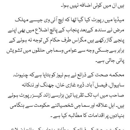
ہیں ان میں کوئی اضافہ نہیں ہوا۔
میڈیا میں رپورٹ کیا گیا تھا کہ ایچ آئی وی جیسے مہلک
مرض نے سندھ کےبعد پنجاب کے پانچ اضلاع میں بھی اپنے
پنجے گاڑ رکھے ہیں مگراس طرف حکام کی توجہ نہ ہونے کے
برابر ہےجسکی وجہ سے عوامی وسماجی حلقوں میں تشویش
پائی جاتی ہے۔
محکمہ صحت کے ذرائع نے ہم نیوز کو بتایا ہےکہ چنیوٹ،
ساہیوال، فیصل آباد، ڈیرہ غازی خان، جھنگ اور ننکانہ
صاحب میں اب تک تقریبا تین ہزارسے زائد کیسز رپورٹ ہوئے
ہیں۔ اہل علاقہ اور سماجی شخصیاتنے حکومت سے ہنگامی
بنیادوں پر اقدامات کا مطالبہ کیا ہے ۔