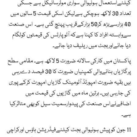
کیلئےاستعمال ہونیوالی سواری موٹرسائیکل ہے جسکی
تعداد 30 لاکھ ہوچکی ہےلیکن اسکی قیمت 5 سالوں میں
40 ہزارسےبڑھ کر50 ہزارکےقریب پہنچ گئی ہے۔ اس صنعت
سےوابستہ افراد کا کہنا ہےکہ آٹوپارٹس کی قیمتوں کولگام
دیا جائےاوربجٹ میں ریلیف دیا جائے۔
پاکستان میں کارکی سالانہ ضرورت 5 لاکھ ہے۔ مقامی سطح
پرگاڑیاں بنانےوالی کمپنیاں ضرورت کا 30 فیصد دےرہی
ہیں بقیہ ضرورت امپورٹڈ آٹومیٹک گاڑیاں امپورٹ کرکے پوری
کی جارہی ہیں۔ ہرتین ماہ میں گاڑیوں کی قیمت میں
اضافےنےاس صنعت کی پیدوارسمیت سیل کوبھی متاثرکیا
ہے۔
11 جون کوپیش ہونیوالی بجٹ کیلئےفیڈریشن ہاؤس اورکراچی