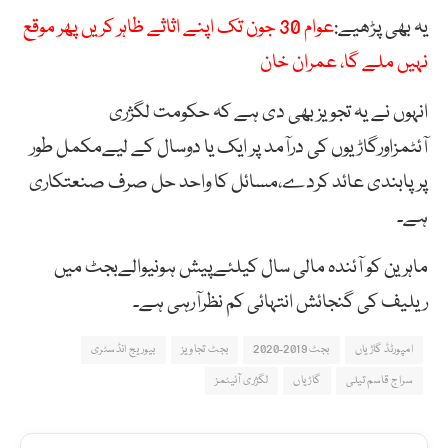
یہ بھی پڑھیے:
عوام 30 جون تک اپنے اثاثے ظاہر کریں پھر موقع
نہیں ملے گا، عمران خان
انہوں نے یہ تجویز بھی دی ہے کہ حکومت لگژری
آئٹمزاورگاڑیوں کی درآمد پر ایک یا دوسال کے لیےمکمل طور
پر پابندی عائد کردے،مسائل کا واحد حل صرف صنعتکاری
ہے۔
ماہرین کو آئندہ مالی سال کیلئےپیش ہونیوالےبجٹ میں
ریلیف کی گنجائش انتہائی کم نظرآرہی ہے۔
امپورٹڈ گاڑیاں
بجٹ 2019-2020
بجٹ تجاویز
بیوریج انڈسٹری
سراج قاسم تیلی
گاڑیاں
لگژری آئیٹمز