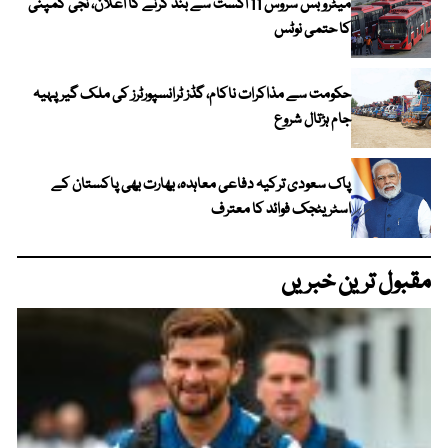
میٹرو بس سروس 11 اگست سے بند کرنے کا اعلان، نجی کمپنی
کا حتمی نوٹس
حکومت سے مذاکرات ناکام، گڈز ٹرانسپورٹرز کی ملک گیر پہیہ
جام ہڑتال شروع
پاک سعودی ترکیہ دفاعی معاہدہ، بھارت بھی پاکستان کے
اسٹریٹجک فوائد کا معترف
مقبول ترین خبریں