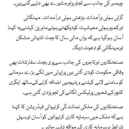
چیمبر کی جانب سے تجاویزاورمشورے بھی دئیےگئےہیں۔
گرتی ہوئی برآمدات ،بڑھتی ہوئی درآمدات ، مہنگائی
اورکمزورہوتی معیشیت کودیکھتےہوئےماہرین کیلئےیہ کہنا
آسان ہوگیا ہےکہ رواں مالی سال کا بجٹ انتہائی مشکل
اورمہنگائی کو دعوت دیگا۔
صنعتکاروں اورتاجروں کی جانب سےپری بجٹ سفارشات بھی
وفاقی حکومت کودی گئی ہیں پراپرٹی میں لگے بڑے سرمائے
کو سامنے لانے کیلئے ویلیومیں اضافہ کرنےکےساتھ ایگری
کلچرکےشعبوں پرٹیکس لگانےکی تجویزدی گئی ہے۔
صنعتکاروں کی ملکی نمائندگی کرنیوالی فیڈریشن کا کہنا
ہےکہ ملک میں سرمایہ کاری کرنیوالوں کو آسان اورسہل
شرائط پرسرمایہ کاری کےمواقع دئیےجائیں۔