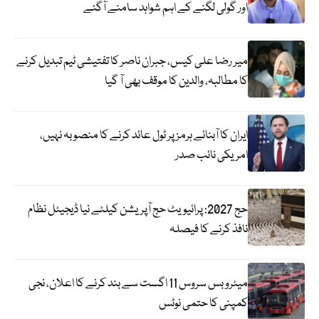
اور گولی لگنے کے اہم شواہد سامنے آگئے
میر رضا علی کیس، جبران ناصر کا تفتیشی ٹیم تبدیل کرنے
کا مطالبہ، والدین کا موقف بھی آ گیا
ایران کا آبنائے ہرمز پر ٹول عائد کرنے کا منصوبہ نہیں،
امریکی نائب صدر
حج 2027: پرائیویٹ حج آپریشن کیلئے نیا ڈیجیٹل نظام
نافذ کرنے کا فیصلہ
میٹرو بس سروس 11 اگست سے بند کرنے کا اعلان، نجی
کمپنی کا حتمی نوٹس