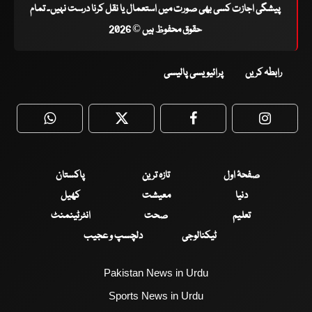
پیشگی اجازت کسی بھی صورت میں استعمال یا نقل کرنا درست نہیں۔ تمام
حقوق محفوظ ہیں © 2026
رابطہ کریں
پرائیویسی پالیسی
WhatsApp
Twitter
Facebook
Faceboo
صفحۂ اول
تازہ ترین
پاکستان
دنیا
معیشت
کھیل
تعلیم
صحت
انٹرٹینمنٹ
ٹیکنالوجی
دلچسپ و عجیب
Pakistan News in Urdu
Sports News in Urdu