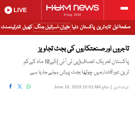
LIVE
8 Aug, 2026
صفحۂ اول
تازہ ترین
پاکستان
دنیا
ایران-اسرائیل جنگ
کھیل
انٹرٹینمنٹ
تاجروں اور صنعتکاروں کی بجٹ تجاویز
پاکستان تحریک انصاف(پی ٹی آئی )کے10 ماہ کےکم
ترین دوراقتدارمیں چوتھا بجٹ پیش ہونےجارہا ہے
|
شائع
June 10, 2019 10:01 AM
غیاث الدین