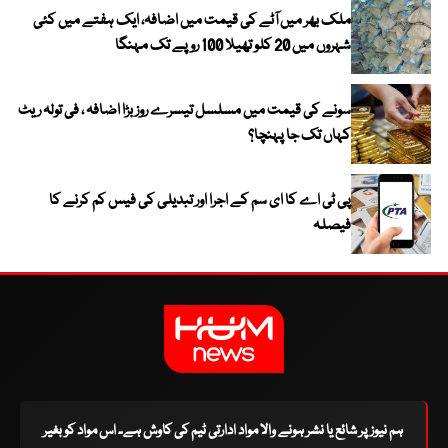
ملک بھر میں آٹے کی قیمت میں اضافہ، ایک ہفتے میں کئی
شہروں میں 20 کلو تھیلا 100 روپے تک مہنگا
سونے کی قیمت میں مسلسل تیسرے روز بڑا اضافہ ، فی تولہ ریٹ
کہاں تک جا پہنچا؟
پی ٹی اے کا ای سم کے اجرا اور تبدیلی کی فیس کم کرنے کا
فیصلہ
ہم نیوز پر شائع یا نشر ہونے والا مواد ادارتی ٹیم کی کاوش ہے۔ اس مواد کو بغیر