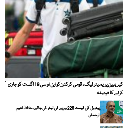
کیریبین پریمیئر لیگ ، قومی کرکٹرز کو این او سی 19 اگست کو جاری
آز
کرنے کا فیصلہ
چھی
پیٹرول کی قیمت 228 روپے فی لیٹر کی جائے، حافظ نعیم
الرحمان