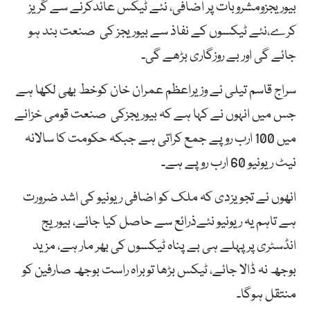
بیوریجزومشروبات پر اضافی، نئے ٹیکس عائدکرنے سے گریز
کرے،نئے ٹیکسوں کے نفاذ سے بیوریجز کی صنعت بند ہو
جائے گی اور بے روزگاری بڑھے گی۔
سراج قاسم تیلی نے وزیراعظم عمران خان کوخط بھی لکھا ہے
جس میں انہوں نے کہا ہے کہ بیوریجزکی صنعت قومی خزانے
میں 100 ارب روپے جمع کراتی ہے جبکہ حکومت کا سالانہ
نیٹ ریونیو 60 ارب روپے ہے۔
انھوں نے تجویزدی کہ ملک کو اضافی ریونیو کی اشد ضرورت
ہے تاہم یہ ریونیو نئےذرائع سے حاصل کیا جائے، بیوریج
انڈسٹری پر پہلے ہی بے پناہ ٹیکسوں کی بھر مار ہے، مزید
بوجھ نہ ڈالا جائے، ٹیکس بڑھا توبراہ راست بوجھ صارفین کو
منتقل ہوگا۔