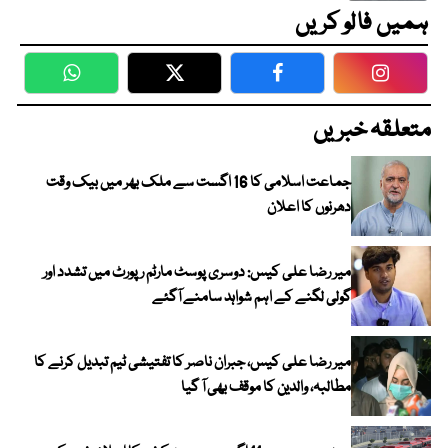
ہمیں فالو کریں
WhatsApp
Twitter
Facebook
Faceboo
متعلقہ خبریں
جماعت اسلامی کا 16 اگست سے ملک بھر میں بیک وقت
دھرنوں کا اعلان
میر رضا علی کیس: دوسری پوسٹ مارٹم رپورٹ میں تشدد اور
گولی لگنے کے اہم شواہد سامنے آگئے
میر رضا علی کیس، جبران ناصر کا تفتیشی ٹیم تبدیل کرنے کا
مطالبہ، والدین کا موقف بھی آ گیا