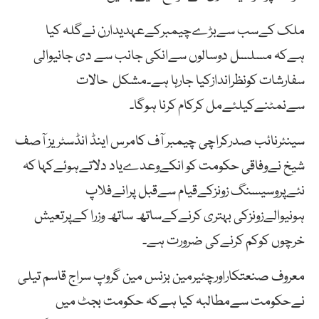
ملک کےسب سےبڑےچیمبرکےعہدیدارن نےگلہ کیا
ہےکہ مسلسل دوسالوں سےانکی جانب سے دی جانیوالی
سفارشات کونظراندازکیا جارہا ہے۔مشکل حالات
سےنمٹنےکیلئےمل کرکام کرنا ہوگا۔
سینئرنائب صدرکراچی چیمبر آف کامرس اینڈ انڈسٹریز آصف
شیخ نےوفاقی حکومت کو انکےوعدےیاد دلاتےہوئےکہا کہ
نئےپروسیسنگ زونزکےقیام سےقبل پرانےفلاپ
ہونیوالےزونزکی بہتری کرنےکےساتھ ساتھ وزرا کےپرتعیش
خرچوں کوکم کرنےکی ضرورت ہے۔
معروف صنعتکاراورچئیرمین بزنس مین گروپ سراج قاسم تیلی
نےحکومت سےمطالبہ کیا ہےکہ حکومت بجٹ میں