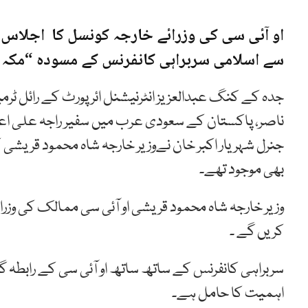
سے اسلامی سربراہی کانفرنس کے مسودہ “مکہ 
جدہ کے کنگ عبدالعزیز انٹرنیشنل ائرپورٹ کے رائل ٹر
ناصر، پاکستان کے سعودی عرب میں سفیر راجہ علی اع
جنرل شہریار اکبر خان نےوزیر خارجہ شاہ محمود قریشی کا
بھی موجود تھے۔
وزیر خارجہ شاہ محمود قریشی او آئی سی ممالک کی وز
کریں گے ۔
سربراہی کانفرنس کے ساتھ ساتھ او آئی سی کے رابطہ 
اہمیت کا حامل ہے۔