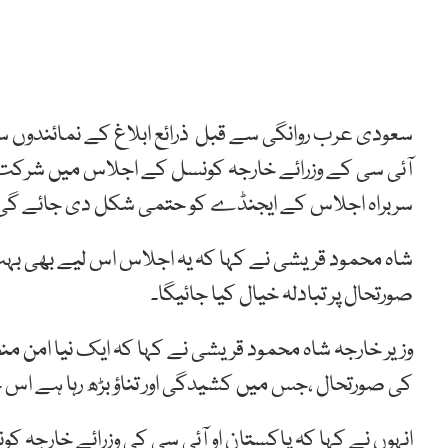
سعودی عرب روانگی سے قبل ذرائع ابلاغ کے نمائندوں سے
آئی سی کے وزرائے خارجہ کونسل کے اجلاس میں شرکت ک
سربراہ اجلاس کے ایجنڈے کو حتمی شکل دی جائے گی
شاہ محمود قریشی نے کہا کہ یہ اجلاس اس لیے بھی ب
صورتحال پر تبادلہ خیال کیا جائیگا۔
وزیر خارجہ شاہ محمود قریشی نے کہا کہ ایک نیا امن من
کی صورتحال ،جس میں کشیدگی اور تناؤ بڑھ رہا ہے اس 
انہوں نے کہا کہ پاکستان او آئی سی کی وزرائے خارجہ 