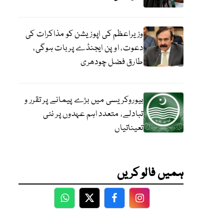
وزیراعظم کی اپوزیشن کو مذاکرات کی
دعوت، اوپن ایجنڈے پر بات ہوگی،
طارق فضل چودھری
بیوروکریسی میں بڑے پیمانے پر تقرر و
تبادلے، متعدد اہم عہدوں پر نئی
تعیناتیاں
ہمیں فالو کریں
WhatsApp
Twitter
Facebook
Facebook