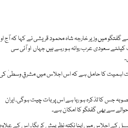
 گفتگو میں وزیر خارجہ شاہ محمود قریشی نے کہا کہ آج او
یلئے سعودی عرب روانہ ہو رہے ہیں جہاں او آئی سی
۔
ہت اہمیت کا حامل ہے کہ اس اجلاس میں مشرقِ وسطیٰ کی
صوبہ جس کا تذکرہ ہو رہا ہے اس پر بات چیت ہوگی، ایران
حوالے سے بھی گفتگو کا امکان ہے۔
کونسل کے اجلاس میں اپنا نکتہ نظر پیش کریگا۔ اس کے علاوہ