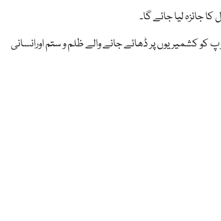
 جائزہ لیا جائے گا۔
و کشمیریوں پر ڈھائے جانے والے ظلم و ستم اورانسانی