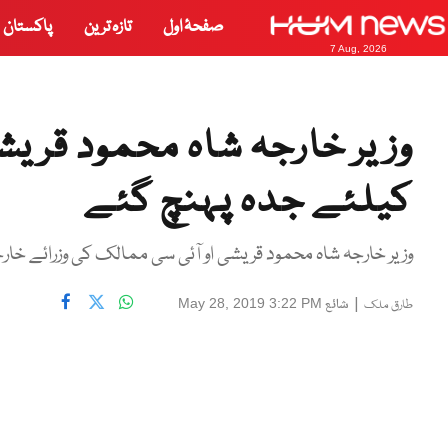
صفحۂ اول
تازہ ترین
پاکستان
7 Aug, 2026
وزیر خارجہ شاہ محمود قریش
کیلئے جدہ پہنچ گئے
وزیر خارجہ شاہ محمود قریشی او آئی سی ممالک کی وزرائے خ
|
شائع
May 28, 2019 3:22 PM
طارق ملک