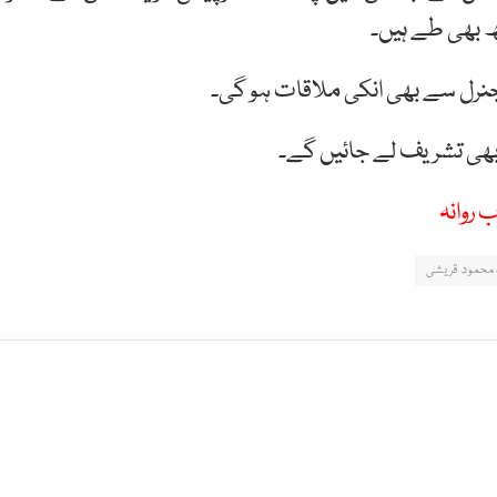
تھ بھی طے ہیں۔
نرل سے بھی انکی ملاقات ہو گی۔
بھی تشریف لے جائیں گے۔
 روانہ
 محمود قریشی