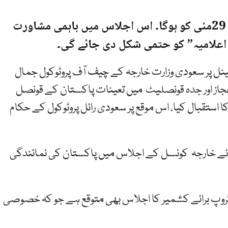
او آئی سی کی وزرائے خارجہ کونسل کا اجلاس 29مئی کو ہوگا۔ اس اجلاس میں باہمی مشاورت
اعلامیہ” کو حتمی شکل دی جائے گی۔
مینل پر سعودی وزارت خارجہ کے چیف آف پروٹوکول جمال
جاز اور جدہ قونصلیٹ میں تعینات پاکستان کے قونصل
 استقبال کیا، اس موقع پر سعودی رائل پروٹوکول کے حکام
رائے خارجہ کونسل کے اجلاس میں پاکستان کی نمائندگی
گروپ برائے کشمیر کا اجلاس بھی متوقع ہے جو کہ خصوصی