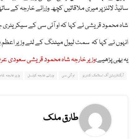
سائیڈ لائنز پر میری ملاقاتیں کچھ وزرائے خارجہ کے سا
شاہ محمود قریشی نے کہا کہ او آئی سی کے سیکریٹری ج
انہوں نے کہا کہ سمٹ لیول میٹنگ کے لئے وزیر اعظم 
یہ بھی پڑھیے:
وزیر خارجہ شاہ محمود قریشی سعودی عرب
آرگنائزیشن آف اسلامک کنٹریز
او آئی سی
وزرائے خارجہ کونسل
وزیر خارجہ شاہ
طارق ملک