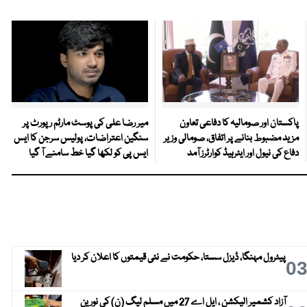
پاکستان اور صومالیہ کا دفاعی تعاون
میر رضا علی کی پوسٹ مارٹم رپورٹ پر
مزید مضبوط بنانے پر اتفاق، صومالی وزیر
سنگین اعتراضات، پولیس سرجن کا ایس
دفاع کی نیول اور ایئرہیڈ کوارٹرز آمد
ایس پی کو لکھا گیا خط سامنے آ گیا
پیٹرول مہنگا، ڈیزل سستا، حکومت نے نئی قیمتوں کا اعلان کر دیا
0
آزاد کشمیر الیکشن ، ایل اے 27 میں مسلم لیگ (ن) کی نورین