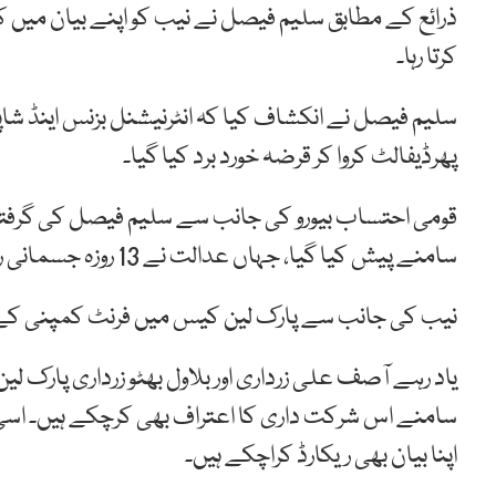
ذرائع کے مطابق سلیم فیصل نے نیب کو اپنے بیان میں ک
کرتا رہا۔
سلیم فیصل نے انکشاف کیا کہ انٹرنیشنل بزنس اینڈ شاپنگ
پھرڈیفالٹ کروا کر قرضہ خورد برد کیا گیا۔
قومی احتساب بیورو کی جانب سے سلیم فیصل کی گرفت
سامنے پیش کیا گیا، جہاں عدالت نے 13 روزہ جسمانی ریمانڈ پر نیب کے حوالے کیا تھا۔
نیب کی جانب سے پارک لین کیس میں فرنٹ کمپنی کے ڈائر
سامنے اس شرکت داری کا اعتراف بھی کرچکے ہیں۔ اسی 
اپنا بیان بھی ریکارڈ کراچکے ہیں۔