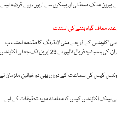
 بیرون ملک منتقلی اور بینکوں سے اربوں روپے قرضہ لینے
دہ معاف گواہ بننے کی استدعا
لی اکاونٹس کے ذریعے منی لانڈرنگ کا مقدمہ احتساب
عدالت اسلام آباد میں زیر سماعت ہے، آصف زرداری اور ان کی ہمیشرہ فریال تالپور نے 29 اپریل تک جعلی اکاونٹس
اونٹس کیس کی سماعت کے دوران بھی دو خواتین ملزمان نے
آف پاکستان نے سات جنوری 2018 کو جعلی بینک اکاؤنٹس کیس کا معاملہ مزید تحقیقات کے لیے