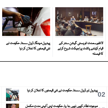
لاانفورسمنٹ انویسٹی گیشن سنٹر کے
پیٹرول مہنگا، ڈیزل سستا، حکومت نے
قیام کیلئے پائلٹ پراجیکٹ شروع کرنے
نئی قیمتوں کا اعلان کر دیا
کا فیصلہ
پیٹرول اور ڈیزل سستا، حکومت نے نئی قیمتوں کا اعلان کر دیا
3
02
موجودہ نظام کہیں نہیں جا رہا، حکومت اپنی آئینی مدت مکمل