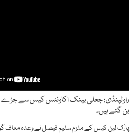
راولپنڈی: جعلی بینک اکاونٹس کیس سے جڑے پا
بن گئے ہیں۔
پارک لین کیس کے ملزم سلیم فیصل نے وعدہ معاف گو