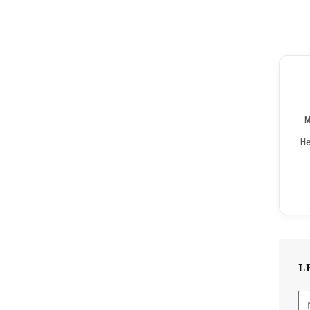
M
He
L