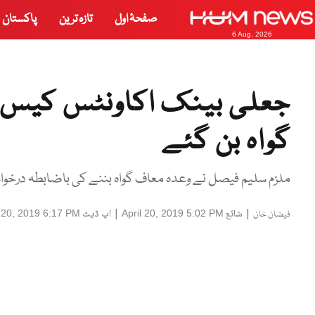
صفحۂ اول
تازہ ترین
پاکستان
6 Aug, 2026
جعلی بینک اکاونٹس کیس، 
گواہ بن گئے
ملزم سلیم فیصل نے وعدہ معاف گواہ بننے کی باضابطہ در
|
شائع
|
اپ ڈیٹ
l 20, 2019 6:17 PM
April 20, 2019 5:02 PM
فیضان خان