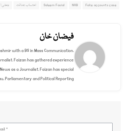
Fake accounts case
NAB
Saleem Fasial
احتساب عدالت
جعلی ا
فیضان خان
shmir with a BS in Mass Communication.
nalist. Faizan has gathered experience
 News as a Journalist. Faizan has special
u, Parliamentary and Political Reporting.