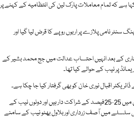
ہا ہے کہ تمام معاملات پارک لین کی انتظامیہ کے کہنے پر
 سنٹر نامی پلازے پر اربوں روپے کا قرض لیا گیا اور
اری کے بعد انہیں احتساب عدالت میں جج محمد بشیر کے
یکٹر اقبال نوری خان کو بھی گرفتار کیا جا چکا ہے۔
یاد رہے آصف علی زرداری اور بلاول بھٹو زرداری پارک لین میں 25-25فیصد کے شراکت دار ہیں اور دونوں نیب کے
سلسلے میں آصف زرداری اور بلاول بھٹو نیب کے سامنے