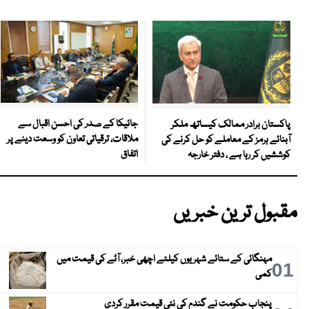
جائیکا کے صدر کی احسن اقبال سے
پاکستان برادر ممالک کیساتھ ملکر
ملاقات، ترقیاتی تعاون کو وسعت دینے پر
آبنائے ہرمز کے معاملے کو حل کرنے کی
اتفاق
کوششیں کر رہا ہے ، دفتر خارجہ
مقبول ترین خبریں
مہنگائی کے ستائے شہریوں کیلئے اچھی خبر، آٹے کی قیمت میں
01
کمی
پنجاب حکومت نے گندم کی نئی قیمت مقرر کردی