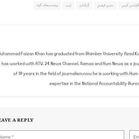
کاونٹس کیس
سلیم فیصل
گرفتاری
نیب
وعدہ معاف گواہ
uhammad Faizan Khan has graduated from Bhimber University Azad Ka
 has worked with ATV, 24 News Channel, Samaa and Hum News as a jour
of 10 years in the field of journalism.now he is working with Hum
expertise in the National Accountability Burea
EAVE A REPLY