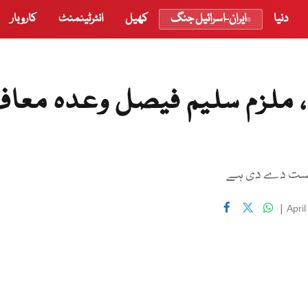
دنیا
ایران-اسرائیل جنگ
کھیل
انٹرٹینمنٹ
کاروبار
ملزم سلیم فیصل وعدہ معا
خواست دے دی ہے
|
Apri