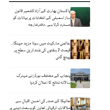
پاکستان بھارت کے آزادکشمیر قانون
ساز اسمبلی کے انتخابات پر بیانات کو
مسترد کرتا ہے ، دفترخارجہ
عالمی مارکیٹ میں سونا مزید مہنگا ،
قیمت 7 ہفتوں کی بلند ترین سطح پر
پہنچ گئی
پنجاب کے مختلف بورڈز نے میٹرک
سالانہ نتائج کا اعلان کردیا
جائیکا کے صدر کی احسن اقبال سے
ملاقات، ترقیاتی تعاون کو وسعت دینے پر