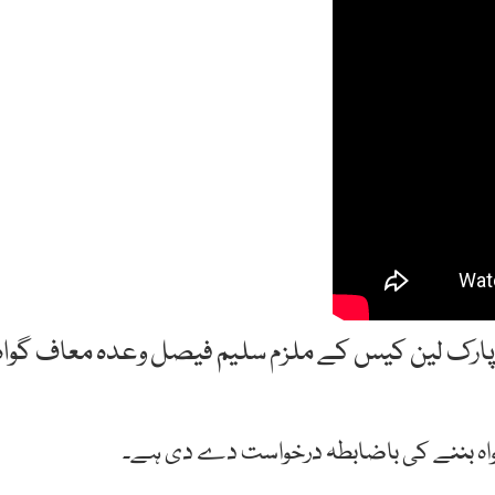
رک لین کیس کے ملزم سلیم فیصل وعدہ معاف گواہ
اہ بننے کی باضابطہ درخواست دے دی ہے۔