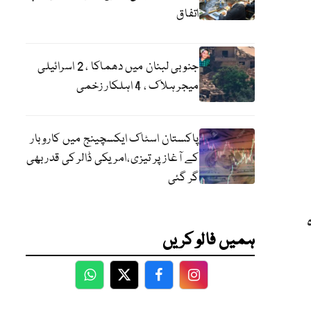
اتفاق
جنوبی لبنان میں دھماکا ، 2 اسرائیلی
میجر ہلاک ، 4 اہلکار زخمی
پاکستان اسٹاک ایکسچینج میں کاروبار
کے آغاز پر تیزی،امریکی ڈالر کی قدر بھی
گر گئی
ہمیں فالو کریں
WhatsApp
Twitter
Facebook
Facebook