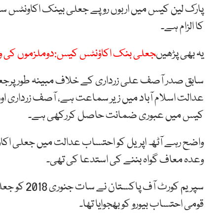
پارک لین کیس میں اربوں روپے جعلی بینک اکاونٹس سے
کا الزام ہے۔
یہ بھی پڑھیں
جعلی بنک اکاؤنٹس کیس:دوملزموں کی وع
سابق صدر آصف علی زرداری کے خلاف مبینہ طور پرجع
کیس میں عبوری ضمانت حاصل کررکھی ہے۔
واضح رہے آٹھ اپریل کو احتساب عدالت میں جعلی اک
وعدہ معاف گواہ بننے کی استدعا کی تھی۔
سپریم کورٹ 
قومی احتساب بیورو کو بھجوایا تھا۔