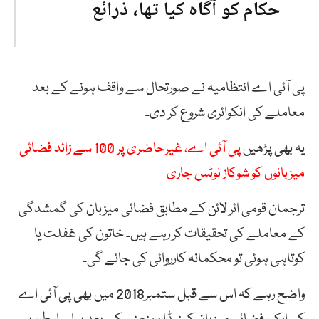
حکام کو آگاہ کیا تھا، ذرائع
پی آئی اے انتظامیہ نے صورتحال سے واقف ہونے کے بعد
معاملے کی انکوائری شروع کر دی۔
یہ بھی پڑھیں
پی آئی اے، غیرحاضری پر 100 سے زائد فضائی
میزبانوں کو شوکاز نوٹس جاری
ترجمان قومی ائر لائن کے مطابق فضائی میزبان کی گمشدگی
کے معاملے کی تحقیقات کر رہے ہیں۔ خاتون کی غفلت یا
کوتاہی ہوئی تو محکمانہ کارروائی کی جائے گی۔
واضح رہے کہ اس سے قبل ستمبر2018 میں بھی پی آئی اے