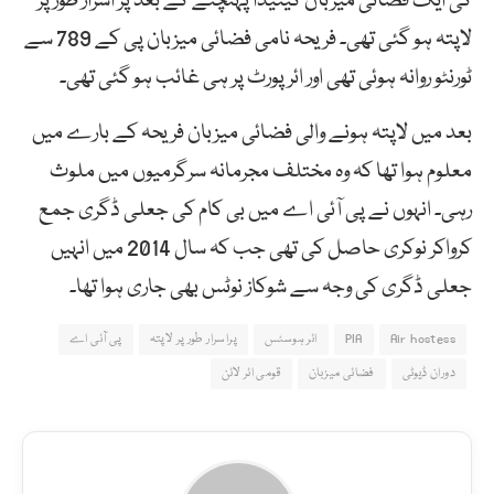
کی ایک فضائی میزبان کینیڈا پہنچنے کے بعد پر اسرار طور پر
لاپتہ ہو گئی تھی۔ فریحہ نامی فضائی میزبان پی کے 789 سے
ٹورنٹو روانہ ہوئی تھی اور ائر پورٹ پر ہی غائب ہو گئی تھی۔
بعد میں لاپتہ ہونے والی فضائی میزبان فریحہ کے بارے میں
معلوم ہوا تھا کہ وہ مختلف مجرمانہ سرگرمیوں میں ملوث
رہی۔ انہوں نے پی آئی اے میں بی کام کی جعلی ڈگری جمع
کرواکر نوکری حاصل کی تھی جب کہ سال 2014 میں انہیں
جعلی ڈگری کی وجہ سے شوکاز نوٹس بھی جاری ہوا تھا۔
Air hostess
PIA
ائر ہوسٹس
پراسرار طور پر لاپتہ
پی آئی اے
دوران ڈیوٹی
فضائی میزبان
قومی ائر لائن