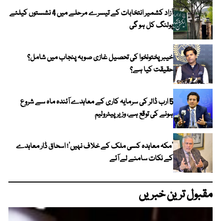
آزاد کشمیر انتخابات کے تیسرے مرحلے میں 4 نشستوں کیلئے
پولنگ کل ہو گی
خیبر پختونخوا کی تحصیل غازی صوبہ پنجاب میں شامل؟
حقیقت کیا ہے؟
5 ارب ڈالر کی سرمایہ کاری کے معاہدے آئندہ ماہ سے شروع
ہونے کی توقع ہے، وزیر پیٹرولیم
‘مکہ معاہدہ کسی ملک کے خلاف نہیں’؛ اسحاق ڈار معاہدے
کے نکات سامنے لے آئے
مقبول ترین خبریں