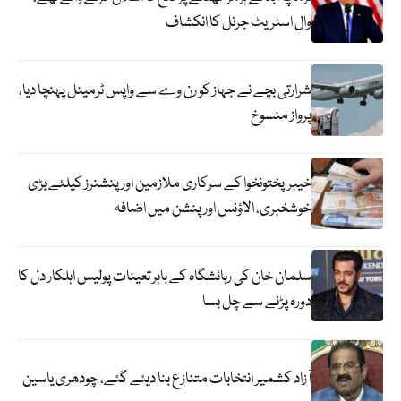
وال اسٹریٹ جرنل کا انکشاف
شرارتی بچے نے جہاز کو رن وے سے واپس ٹرمینل پہنچا دیا،
پرواز منسوخ
خیبرپختونخوا کے سرکاری ملازمین اور پنشنرز کیلئے بڑی
خوشخبری، الاؤنس اور پنشن میں اضافہ
سلمان خان کی رہائشگاہ کے باہر تعینات پولیس اہلکار دل کا
دورہ پڑنے سے چل بسا
آزاد کشمیر انتخابات متنازع بنا دیئے گئے، چودھری یاسین