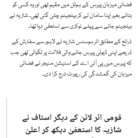
فضائی میزبان پیرس کے ہوٹل میں مقیم تھی اور وہ کسی کو
بتائے بغیر اپنا سامان لے کر بیلجیئم چلی گئی تھی۔ شازیہ نے
بیلجیئم جانے سے پہلے نوکری سے استعفیٰ دیا تھا۔
ذرائع کے مطابق ائر ہوسٹس شازیہ نے لاہور سے سفارش کے
ذریعے اپنی ڈیوٹی پیرس جانے والی فلائٹ پر لگوائی تھی جب
کہ پیرس میں پی آئی اے کے اسٹیشن منیجر نے فضائی
میزبان کی گمشدگی کی رپورٹ درج کرا دی۔
قومی ائر لائن کے دیگر اسٹاف نے
شازیہ کا استعفیٰ دیکھ کر اعلیٰ