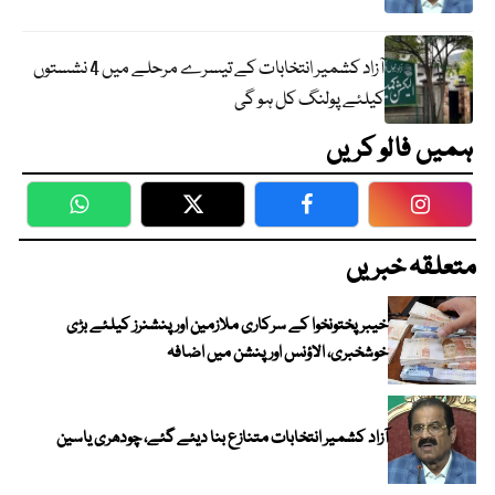
آزاد کشمیر انتخابات کے تیسرے مرحلے میں 4 نشستوں
کیلئے پولنگ کل ہو گی
ہمیں فالو کریں
WhatsApp
Twitter
Facebook
Faceboo
متعلقہ خبریں
خیبرپختونخوا کے سرکاری ملازمین اور پنشنرز کیلئے بڑی
خوشخبری، الاؤنس اور پنشن میں اضافہ
آزاد کشمیر انتخابات متنازع بنا دیئے گئے، چودھری یاسین