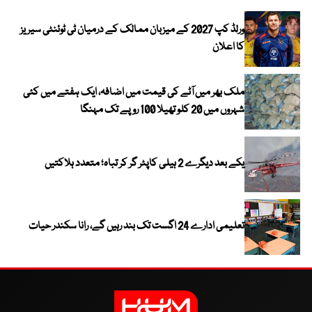
ورلڈ کپ 2027 کے میزبان ممالک کے درمیان ٹی ٹوئنٹی سیریز
کا اعلان
ملک بھر میں آٹے کی قیمت میں اضافہ، ایک ہفتے میں کئی
شہروں میں 20 کلو تھیلا 100 روپے تک مہنگا
یکے بعد دیگرے 2 ہیلی کاپٹر گر کر تباہ؛ متعدد ہلاکتیں
تعلیمی ادارے 24 اگست تک بند رہیں گے، رانا سکندر حیات