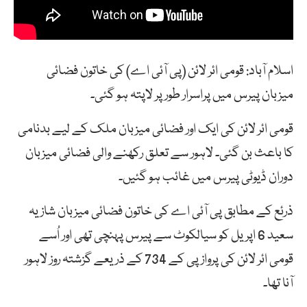
اسلام آباد: قومی ائر لائن (پی آئی اے) کی خاتون فضائی
میزبان پیرس میں پراسرار طور پر لاپتہ ہو گئی۔
قومی ائر لائن کی ایک اور فضائی میزبان ملک کے لیے بدنامی
کا باعث بن گئی۔ لاہور سے تعلق رکھنے والی فضائی میزبان
دوران ڈیوٹی پیرس میں غائب ہو گئیں۔
ذرئع کے مطابق پی آئی اے کی خاتون فضائی میزبان شازیہ
سعید 6 اپریل کو سیالکوٹ سے پیرس پہنچی تھی اور اُسے
قومی ائر لائن کی پرواز پی کے 734 کے ذریعے گزشتہ روز لاہور
آنا تھا۔