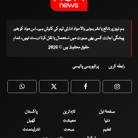
ہم نیوز پر شائع یا نشر ہونے والا مواد ادارتی ٹیم کی کاوش ہے۔ اس مواد کو بغیر
پیشگی اجازت کسی بھی صورت میں استعمال یا نقل کرنا درست نہیں۔ تمام
حقوق محفوظ ہیں © 2026
رابطہ کریں
پرائیویسی پالیسی
WhatsApp
Twitter
Facebook
Faceboo
صفحۂ اول
تازہ ترین
پاکستان
دنیا
معیشت
کھیل
تعلیم
صحت
انٹرٹینمنٹ