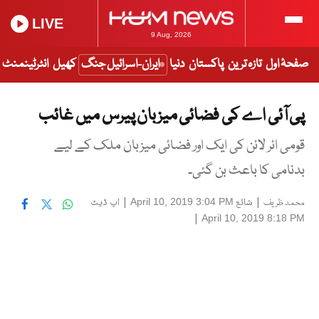
LIVE
9 Aug, 2026
صفحۂ اول
تازہ ترین
پاکستان
دنیا
ایران-اسرائیل جنگ
کھیل
انٹرٹینمنٹ
پی آئی اے کی فضائی میزبان پیرس میں غائب
قومی ائر لائن کی ایک اور فضائی میزبان ملک کے لیے
بدنامی کا باعث بن گئی۔
|
شائع
|
اپ ڈیٹ
April 10, 2019 3:04 PM
محمد ظریف
|
April 10, 2019 8:18 PM