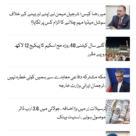
میر رضا کیس؛ شرجیل میمن نے اپنے اور بیٹے کے خلاف
سوشل میڈیا مہم چلانے کا الزام کس پر لگایا؟
اگلے سال کیلئے 40 روزہ حج اسکیم کا پیکیج 12 لاکھ
روپے مقرر
مکہ مشترکہ دفاعی معاہدے سے ہمیں کوئی خطرہ نہیں
، ترجمان ایرانی وزارت خارجہ
ترسیلات زر میں بڑا اضافہ ، جولائی میں 3.6 ارب ڈالر
موصول ہوئے ، اسٹیٹ بینک