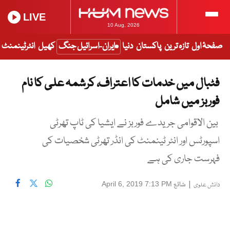
LIVE
10 Aug, 2026
صفحۂ اول
تازہ ترین
پاکستان
دنیا
ایران-اسرائیل جنگ
کھیل
انٹرٹینمنٹ
فٹبال میں خدمات کا اعتراف، کرشمہ علی کا نام
فوربز میں شامل
بین الاقوامی جریدے فوربز نے ایشیا کی ٹاپ تھرٹی
اسپورٹس اور انٹر ٹینمنٹ کی انڈر تھرٹی شخصیات کی
فہرست جاری کی ہے
|
شائع
April 6, 2019 7:13 PM
دانش علوی