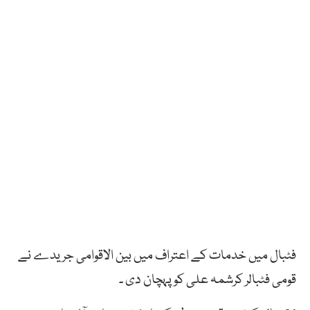
فٹبال میں خدمات کے اعتراف میں بین الاقوامی جریدے نے
قومی فٹبالر کرشمہ علی کو پہچان دی ۔