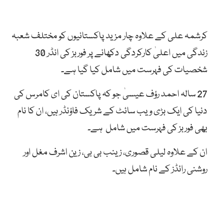
کرشمہ علی کے علاوہ چار مزید پاکستانیوں کو مختلف شعبہ
زندگی میں اعلیٰ کارکردگی دکھانے پر فوربز کی انڈر 30
شخصیات کی فہرست میں شامل کیا گیا ہے۔
27 سالہ احمد رؤف عیسیٰ جو کہ پاکستان کی ای کامرس کی
دنیا کی ایک بڑی ویب سائٹ کے شریک فاؤنڈر ہیں، ان کا نام
بھی فوربز کی فہرست میں شامل ہے۔
ان کے علاوہ لیلی قصوری، زینب بی بی، زین اشرف مغل اور
روشنی رائڈز کے نام شامل ہیں۔