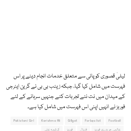
لیلیٰ قصوری کو پانی سے متعلق خدمات انجام دینے پر اس
فہرست میں شامل کیا گیا، جبکہ زینب بی بی نے گرین اینرجی
کے میدان میں نت نئے تجربات کئے جنہیں سرہانے کے لئے
فوربز نے انہیں اپنی اس فہرست میں شامل کیا ہے۔
Pakistani Girl
Karishma Ali
Gillgat
Forbes list
Football
عالمی جریدے فوربز
فٹبال
فوربز
کرشمہ علی