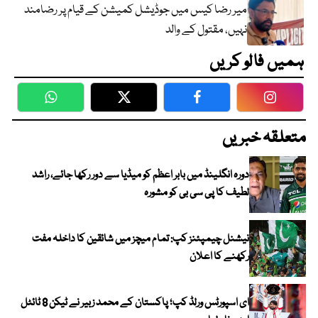
میر رضا کیس میں جوڈیشل کمیشن کے قیام پر رضامند
نہیں، مقتول کے والد
ہمیں فالو کریں
WhatsApp
Twitter
Facebook
Faceboo
متعلقہ خبریں
دورہ انگلینڈ میں بابر اعظم کو میڈیا سے دور رکھا جائے، راشد
لطیف کا پی سی بی کو مشورہ
نیشنل چیمپئنز کپ: تمام میچز میں شائقین کا داخلہ مفت
رکھنے کا اعلان
ای اسپورٹس ورلڈ کپ؛ پاکستان کے محمد زبیر نے ٹیکن 8 ٹائٹل