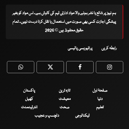
ہم نیوز پر شائع یا نشر ہونے والا مواد ادارتی ٹیم کی کاوش ہے۔ اس مواد کو بغیر
پیشگی اجازت کسی بھی صورت میں استعمال یا نقل کرنا درست نہیں۔ تمام
حقوق محفوظ ہیں © 2026
رابطہ کریں
پرائیویسی پالیسی
WhatsApp
Twitter
Facebook
Faceboo
صفحۂ اول
تازہ ترین
پاکستان
دنیا
معیشت
کھیل
تعلیم
صحت
انٹرٹینمنٹ
ٹیکنالوجی
دلچسپ و عجیب