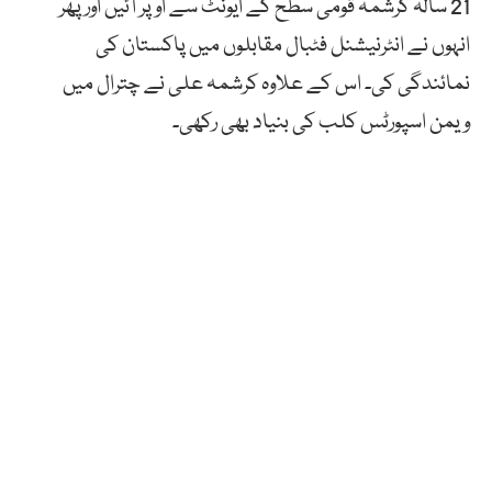
21 سالہ کرشمہ قومی سطح کے ایونٹ سے اوپر آئیں اور پھر
انہوں نے انٹرنیشنل فٹبال مقابلوں میں پاکستان کی
نمائندگی کی۔ اس کے علاوہ کرشمہ علی نے چترال میں
ویمن اسپورٹس کلب کی بنیاد بھی رکھی۔