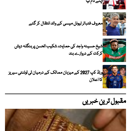
اپنے نام لیا
معروف فٹبالر لیونل میسی کے والد انتقال کر گئے
شیخ حسینہ واجد کی حمایت، شکیب الحسن پر بنگلہ دیش
کرکٹ کے دروازے بند
ورلڈ کپ 2027 کے میزبان ممالک کے درمیان ٹی ٹوئنٹی سیریز
کا اعلان
مقبول ترین خبریں