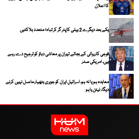
کا اعلان
یکے بعد دیگرے 2 ہیلی کاپٹر گر کر تباہ؛ متعدد ہلاکتیں
فوجی کارروائی کے بجائے تہران پر معاشی دباؤ کو ترجیح دے رہے
ہیں، امریکی صدر
معاہدہ ہو یا نہ ہو، اسرائیل ایران کو جوہری ہتھیارحاصل نہیں کرنے
دیگا، نیتن یاہو