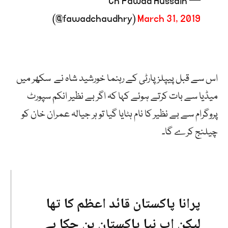
— Ch Fawad Hussain
(@fawadchaudhry)
March 31, 2019
اس سے قبل پیپلز پارٹی کے رہنما خورشید شاہ نے سکھر میں
میڈیا سے بات کرتے ہوئے کہا کہ اگر بے نظیر انکم سپورٹ
پروگرام سے بے نظیر کا نام ہٹایا گیا تو ہر جیالہ عمران خان کو
چیلنج کرے گا۔
پرانا پاکستان قائد اعظم کا تھا
لیکن اب نیا پاکستان بن چکا ہے