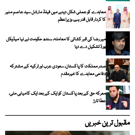
معاہدے کو عملی شکل دینے میں فیلڈ مارشل سید عاصم منیر
کا کردار قابل قدر ہے، وزیراعظم
میر رضا کی قبر کشائی کا معاملہ، سندھ حکومت نے نیا میڈیکل
بورڈ تشکیل دے دیا
صدر مملکت کا پاکستان، سعودی عرب اور ترکیہ کے مشترکہ
دفاعی معاہدے کا خیرمقدم
معرکہ حق کے بعد پاکستان کو ایک کے بعد ایک کامیابی ملی،
عطا تارڑ
مقبول ترین خبریں