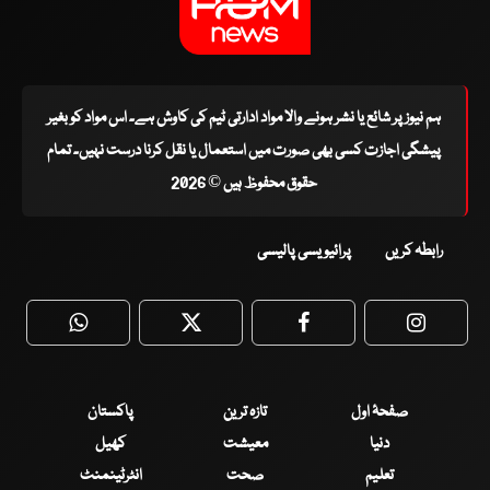
ہم نیوز پر شائع یا نشر ہونے والا مواد ادارتی ٹیم کی کاوش ہے۔ اس مواد کو بغیر
پیشگی اجازت کسی بھی صورت میں استعمال یا نقل کرنا درست نہیں۔ تمام
حقوق محفوظ ہیں © 2026
رابطہ کریں
پرائیویسی پالیسی
WhatsApp
Twitter
Facebook
Faceboo
صفحۂ اول
تازہ ترین
پاکستان
دنیا
معیشت
کھیل
تعلیم
صحت
انٹرٹینمنٹ