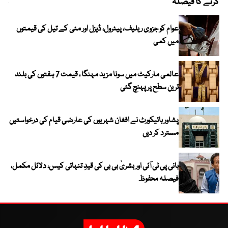
کرنے کا فیصلہ
چھی
عوام کو جزوی ریلیف، پیٹرول، ڈیزل اور مٹی کے تیل کی قیمتوں
میں کمی
عالمی مارکیٹ میں سونا مزید مہنگا ، قیمت 7 ہفتوں کی بلند
ترین سطح پر پہنچ گئی
پشاور ہائیکورٹ نے افغان شہریوں کی عارضی قیام کی درخواستیں
مسترد کر دیں
بانی پی ٹی آئی اور بشریٰ بی بی کی قیدِ تنہائی کیس، دلائل مکمل،
فیصلہ محفوظ