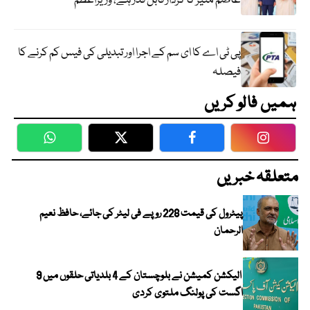
عاصم منیر کا کردار قابل قدر ہے، وزیراعظم
پی ٹی اے کا ای سم کے اجرا اور تبدیلی کی فیس کم کرنے کا
فیصلہ
ہمیں فالو کریں
WhatsApp
Twitter
Facebook
Faceboo
متعلقہ خبریں
پیٹرول کی قیمت 228 روپے فی لیٹر کی جائے، حافظ نعیم
الرحمان
الیکشن کمیشن نے بلوچستان کے 4 بلدیاتی حلقوں میں 9
اگست کی پولنگ ملتوی کردی