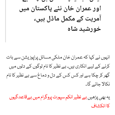
اور عمران خان نئے پاکستان میں
آمریت کے مکمل ماڈل ہیں،
خورشید شاہ
انہوں نے کہا کہ عمران خان ملکی مسائل پراپوزیشن سے بات
کرنے کے لیے انکاری ہیں۔ بے نظیر کا نام لوگوں کے دلوں میں
گھر کر چکا ہے اور کس کس کے دل و دماغ سے بے نظیر کا نام
نکالا جائے گا۔
یہ بھی پڑھیں
بے نظیر انکم سپورٹ پروگرام میں بےقاعدگیوں
کا انکشاف