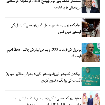
مسلمان متحد ہوں تو ہر چیلنج کا ڈٹ کر مقابلہ کر سکتے
ہیں، ایرانی وزیر خارجہ
عوام کو جزوی ریلیف، پیٹرول، ڈیزل اور مٹی کے تیل کی
قیمتوں میں کمی
پیٹرول کی قیمت 228 روپے فی لیٹر کی جائے، حافظ نعیم
الرحمان
الیکشن کمیشن نے بلوچستان کے 4 بلدیاتی حلقوں میں 9
اگست کی پولنگ ملتوی کردی
معاہدے کو عملی شکل دینے میں فیلڈ مارشل سید