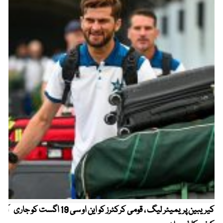
کیریبین پریمیئر لیگ ، قومی کرکٹرز کو این او سی 19 اگست کو جاری
آز