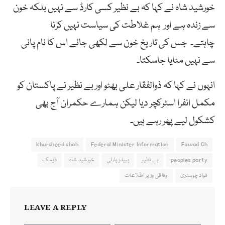
خورشید شاہ نے کہا کہ بے نظیر کسی کارڈ سے نہیں بلکہ خون
سے زندہ ہے اور ہم غلاطت کی سیاست نہیں کرنا
چاہتے۔ جس کی تاریخ خون سے لکھی جائے اس کا نام پانی
سے نہیں مٹایا جاسکتا۔
انہوں نے کہا کہ ذوالفقار علی بھٹو اور بے نظیر نے پاکستان کو
مکمل انفرا اسٹرکچر دیا لیکن ہمارے حکمران آج بھی
کشکول لیے پھر رہے ہیں۔
khursheed shah
Federal Minister Information
Fawad Ch
peoples party
بے نظیر
پیپلز پارٹی
خورشید شاہ
دیمک
فواد چوہدری
وفاقی وزیر اطلاعات
LEAVE A REPLY