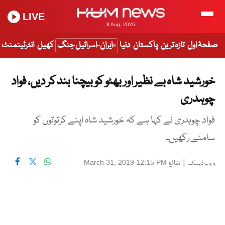
LIVE
8 Aug, 2026
صفحۂ اول
تازہ ترین
پاکستان
دنیا
ایران-اسرائیل جنگ
کھیل
انٹرٹینمنٹ
خورشید شاہ بے نظیر اور بھٹو کو بیچنا بند کر دیں، فواد
چوہدری
فواد چوہدری نے کہا ہے کہ خورشید شاہ اپنے کرتوتوں کو
سامنے رکھیں۔
|
شائع
March 31, 2019 12:15 PM
ویب ڈیسک