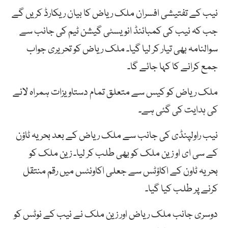
نیب کے تفتیشی افسران ملک ریاض کا بیان ریکارڈ کریں گے
جب کہ نیب کی کمبائنڈ انویسٹی گیشن ٹیم کی جانب سے
سوالنامہ بھی تیار کر لیا گیا۔ ملک ریاض کو تحریری جواب
جمع کرانے کا کہا جائے گا۔
ملک ریاض کو کیس سے متعلق تمام دستاویزات ہمراہ لانے
کی ہدایت کی گئی ہے۔
نیب راولپنڈی کی جانب سے ملک ریاض کے بعد بحریہ ٹاؤن
کے سی ای او زین ملک کو بھی طلب کر لیا۔ زین ملک کو
بحریہ ٹاون کے اکاؤٹس سے جعلی اکاونٹس میں رقم منتقل
کرنے پر طلب کیا گیا۔
دوسری جانب ملک ریاض اور زین ملک نے نیب کے نوٹس کو