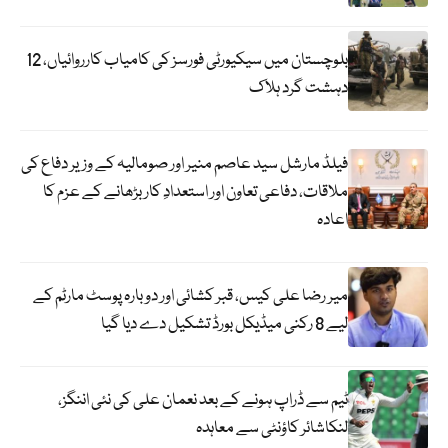
بلوچستان میں سیکیورٹی فورسز کی کامیاب کارروائیاں، 12
دہشت گرد ہلاک
فیلڈ مارشل سید عاصم منیر اور صومالیہ کے وزیر دفاع کی
ملاقات، دفاعی تعاون اور استعدادِ کار بڑھانے کے عزم کا
اعادہ
میر رضا علی کیس، قبر کشائی اور دوبارہ پوسٹ مارٹم کے
لیے 8 رکنی میڈیکل بورڈ تشکیل دے دیا گیا
ٹیم سے ڈراپ ہونے کے بعد نعمان علی کی نئی اننگز،
لنکاشائر کاؤنٹی سے معاہدہ