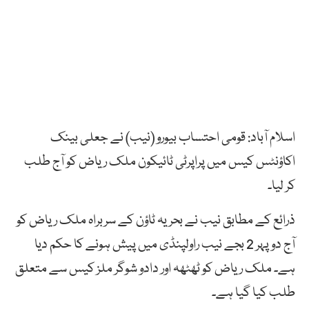
اسلام آباد: قومی احتساب بیورو (نیب) نے جعلی بینک
اکاؤنٹس کیس میں پراپرٹی ٹائیکون ملک ریاض کو آج طلب
کر لیا۔
ذرائع کے مطابق نیب نے بحریہ ٹاؤن کے سربراہ ملک ریاض کو
آج دوپہر 2 بجے نیب راولپنڈی میں پیش ہونے کا حکم دیا
ہے۔ ملک ریاض کو ٹھٹھہ اور دادو شوگر ملز کیس سے متعلق
طلب کیا گیا ہے۔