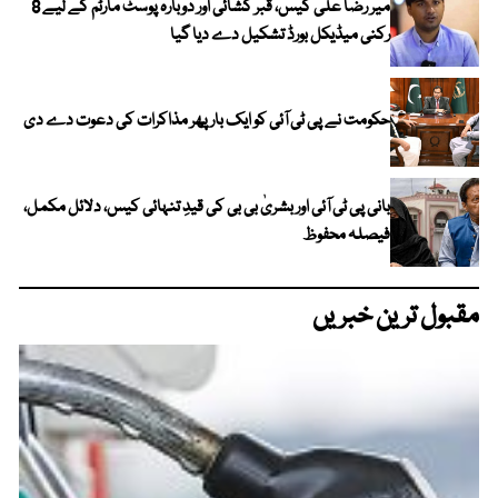
میر رضا علی کیس، قبر کشائی اور دوبارہ پوسٹ مارٹم کے لیے 8
رکنی میڈیکل بورڈ تشکیل دے دیا گیا
حکومت نے پی ٹی آئی کو ایک بارپھر مذاکرات کی دعوت دے دی
بانی پی ٹی آئی اور بشریٰ بی بی کی قیدِ تنہائی کیس، دلائل مکمل،
فیصلہ محفوظ
مقبول ترین خبریں