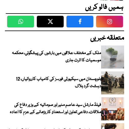
ہمیں فالو کریں
WhatsApp
Twitter
Facebook
Faceboo
متعلقہ خبریں
ملک کے مختلف علاقوں میں بارشوں کی پیشگوئی، محکمہ
موسمیات کا الرٹ جاری
بلوچستان میں سیکیورٹی فورسز کی کامیاب کارروائیاں، 12
دہشت گرد ہلاک
فیلڈ مارشل سید عاصم منیر اور صومالیہ کے وزیر دفاع کی
ملاقات، دفاعی تعاون اور استعدادِ کار بڑھانے کے عزم کا اعادہ