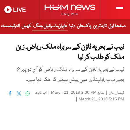
LIVE
6 Aug, 2026
صفحۂ اول
تازہ ترین
پاکستان
دنیا
ایران-اسرائیل جنگ
کھیل
انٹرٹینمنٹ
نیب نے بحریہ ٹاؤن کے سربراہ ملک ریاض، زین
ملک کو طلب کر لیا
نیب نے بحریہ ٹاؤن کے سربراہ ملک ریاض کو آج دوپہر 2
بجے نیب راولپنڈی میں پیش ہونے کا حکم دیا ہے۔
|
شائع
|
اپ ڈیٹ
March 21, 2019 2:30 PM
فیضان خان
|
March 21, 2019 5:16 PM