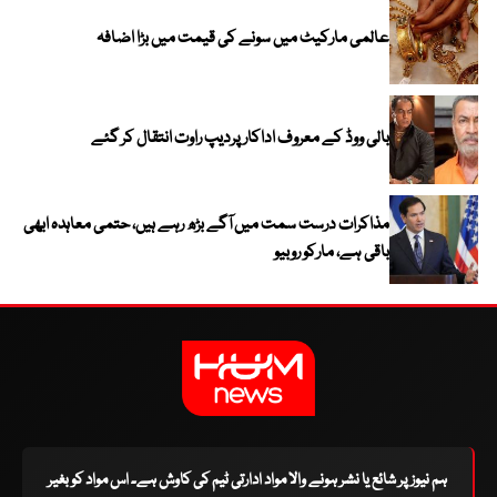
عالمی مارکیٹ میں سونے کی قیمت میں بڑا اضافہ
بالی ووڈ کے معروف اداکار پردیپ راوت انتقال کر گئے
مذاکرات درست سمت میں آگے بڑھ رہے ہیں، حتمی معاہدہ ابھی
باقی ہے، مارکو روبیو
ہم نیوز پر شائع یا نشر ہونے والا مواد ادارتی ٹیم کی کاوش ہے۔ اس مواد کو بغیر