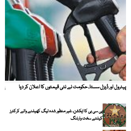
پیٹرول اور ڈیزل سستا، حکومت نے نئی قیمتوں کا اعلان کر دیا
پیٹ
پی سی بی کا ایکشن، غیر منظور شدہ لیگ کھیلنے والے کرکٹرز
کیلئے سخت وارننگ