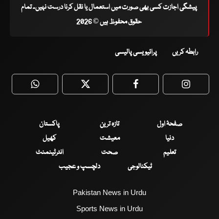
پیشگی اجازت کسی بھی صورت میں استعمال یا نقل کرنا درست نہیں۔ تمام
حقوق محفوظ ہیں © 2026
رابطہ کریں
پرائیویسی پالیسی
WhatsApp
Twitter
Facebook
Faceboo
صفحۂ اول
تازہ ترین
پاکستان
دنیا
معیشت
کھیل
تعلیم
صحت
انٹرٹینمنٹ
ٹیکنالوجی
دلچسپ و عجیب
Pakistan News in Urdu
Sports News in Urdu