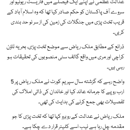
عدالت عظمیٰ نے اپنے ایک فیصلے میں فاریسٹ ریونیو اور
سروے آف پاکستان کو حکم صادر کیا تھا کہ وہ اسلام آباد کے
قریب تخت پڑی میں جنگلات کی زمین کی از سر نو حد بندی
کریں۔
ذرائع کے مطابق ملک ریاض سے موضع تخت پڑی، بحریہ ٹاؤن
کراچی اور مری میں واقع گالف سٹی منصوبوں کی تحقیقات ہو
رہی ہیں۔
واضح رہے کہ گزشتہ سال سپریم کورٹ نے ملک ریاض پر 5
ارب روپے کا جرمانہ عائد کیا اور خاندان کی ذاتی املاک کی
تفصیلات بھی جمع کرنے کی ہدایت کی تھی۔
ملک ریاض نے عدالت کے روبرو کہا تھا کہ تخت پڑی کا جو
مقدمہ چل رہا ہے نیب اسے کلیئر قرار دے چکا ہے۔