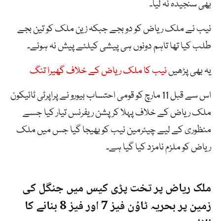
بھی سنجیدہ نہ لیا۔
نیب نے ملک ریاض کو دو بجے جبکہ زین ملک کو تین بجے
طلب کیا تھا تاہم دونوں ہی پیشی کیلئے پیش نہ ہوئے۔
یہ بھی پڑھیں
نیب کا ملک ریاض کے خلاف گھیرا تنگ
اس سے قبل 11 مارچ کو قومی احتساب بیورو نے پراپرٹی ٹائیکون
ملک ریاض کے خلاف پہلا کرپشن ریفرنس تیار کیا جسے
منظوری کے لیے چیئرمین نیب کو بھیجا گیا جس میں ملک
ریاض کو ملزم نامزد کیا گیا ہے۔
ملک ریاض پر تخت پڑی کیس میں جنگل کی
زمین پر بحریہ ٹاؤن فیز 7 اور فیز 8 بنانے کا