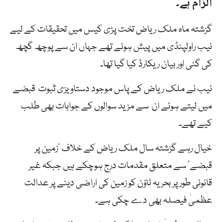
الزام ہے۔
گزشتہ ماہ ملک ریاض تخت پڑی کیس میں تحقیقات کے لیے
نیب راولپنڈی میں پیش ہوئے تھے جہاں ان سے پوچھ گچھ
کی گئی اور بیان ریکارڈ کیا گیا تھا۔
نیب نے ملک ریاض کے پاس موجود دستاویزی ثبوت قبضے
میں لیتے ہوئے ان سے مزید سوالوں کے جوابات بھی طلب
کیے تھے۔
خیال رہے گزشتہ سال ملک ریاض کے خلاف ’زمین پر
قبضے‘ سے متعلق مقدمات درج ہوچکے ہیں جبکہ غیر
قانونی طور پر بحریہ ٹاؤن کو زمین کی اراضی دینے پر عدالت
عظمیٰ فیصلہ بھی دے چکی ہے۔