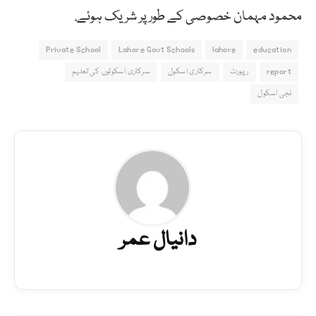
محمود مہمان خصوصی کے طور پر شریک ہوئے.
Private School
Lahore Govt Schools
lahore
education
report
رپورٹ
سرکاری اسکول
سرکاری اسکولوں کی تعلیم
نجی اسکول
دانیال عمر