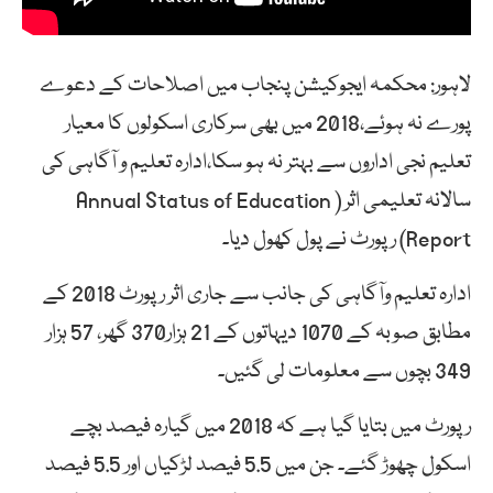
لاہور: محکمہ ایجوکیشن پنجاب میں اصلاحات کے دعوے
پورے نہ ہوئے،2018 میں بھی سرکاری اسکولوں کا معیار
تعلیم نجی اداروں سے بہتر نہ ہو سکا،ادارہ تعلیم و آگاہی کی
سالانہ تعلیمی اثر ( Annual Status of Education
Report) رپورٹ نے پول کھول دیا۔
ادارہ تعلیم وآگاہی کی جانب سے جاری اثر رپورٹ 2018 کے
مطابق صوبہ کے 1070 دیہاتوں کے 21 ہزار370 گھر، 57 ہزار
349 بچوں سے معلومات لی گئیں۔
رپورٹ میں بتایا گیا ہے کہ 2018 میں گیارہ فیصد بچے
اسکول چھوڑ گئے۔ جن میں 5.5 فیصد لڑکیاں اور 5.5 فیصد