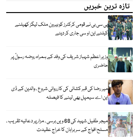
تازہ ترین خبریں
پی سی بی نے قومی کرکٹرز کو بیرون ملک لیگز کھیلنے
کیلئے این او سی جاری کر دیئے
وزیر اعظم شہباز شریف کی وفد کے ہمراہ روضہ رسولؐ پر
حاضری
میر رضا کی قبر کشائی کی کارروائی شروع ، والدین کے ڈی
این اے سیمپل بھی لینے کا فیصلہ
میجر طفیل شہید کی 68 ویں برسی ، مزار پر دعائیہ تقریب ،
مسلح افواج کے سربراہان کا خراج عقیدت