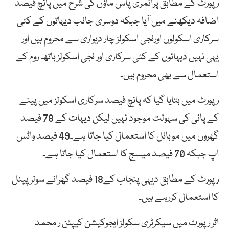
رپورٹ کے مطابق پرائمری پاس ماؤں کی شرح میں پانچ فیصد
اضافہ دیکھنے میں آیا جبکہ دوسری جانب دیہاتوں کے کئی
سرکاری اسکولوں اورنجی اسکولز چار دیواری سے محروم ہیں اور
یہی نہیں دیہاتوں کے کئی سرکاری اور نجی اسکولز باتھ روم کے
استعمال سے بھی محروم ہیں۔
رپورٹ میں بتایا گیا کہ پانچ فیصد سرکاری اسکولز میں پینے
کے پانی کی سہولت موجود نہیں لیکن دیہات کے 78 فیصد
گھروں میں موبائل کا استعمال کیا جاتا ہے۔49 فیصد واٹس
اپ جبکہ 70 فیصد میسج کا استعمال کیا جاتا ہے۔
رپورٹ کے مطابق دیہی پنجاب کے18 فیصد گھرانے سولر پینل
کا استعمال کررہے ہیں۔
اثر رپورٹ میں سیکرٹری سکولز ایجوکیشن کیپٹن ر محمد