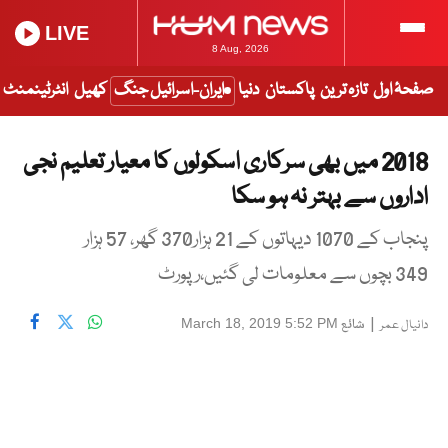
LIVE
8 Aug, 2026
صفحۂ اول
تازہ ترین
پاکستان
دنیا
ایران-اسرائیل جنگ
کھیل
انٹرٹینمنٹ
2018 میں بھی سرکاری اسکولوں کا معیار تعلیم نجی
اداروں سے بہتر نہ ہو سکا
پنجاب کے 1070 دیہاتوں کے 21 ہزار370 گھر، 57 ہزار
349 بچوں سے معلومات لی گئیں،رپورٹ
|
شائع
March 18, 2019 5:52 PM
دانیال عمر