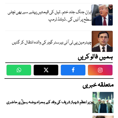
ایران جنگ جلد ختم ، تیل کی قیمتیں پہلے سے بھی نچلی
سطح پر آئیں گی ، ڈونلڈ ٹرمپ
چیئرمین پی ٹی آئی بیرسٹر گوہر کی والدہ انتقال کر گئیں
ہمیں فالو کریں
WhatsApp
Twitter
Facebook
Faceboo
متعلقہ خبریں
وزیر اعظم شہباز شریف کی وفد کے ہمراہ روضہ رسولؐ پر حاضری