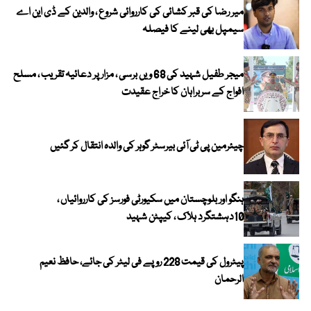
میر رضا کی قبر کشائی کی کارروائی شروع ، والدین کے ڈی این اے
سیمپل بھی لینے کا فیصلہ
میجر طفیل شہید کی 68 ویں برسی ، مزار پر دعائیہ تقریب ، مسلح
افواج کے سربراہان کا خراج عقیدت
چیئرمین پی ٹی آئی بیرسٹر گوہر کی والدہ انتقال کر گئیں
ہنگو اور بلوچستان میں سکیورٹی فورسز کی کارروائیاں ،
10دہشتگرد ہلاک ، کیپٹن شہید
پیٹرول کی قیمت 228 روپے فی لیٹر کی جائے، حافظ نعیم
الرحمان