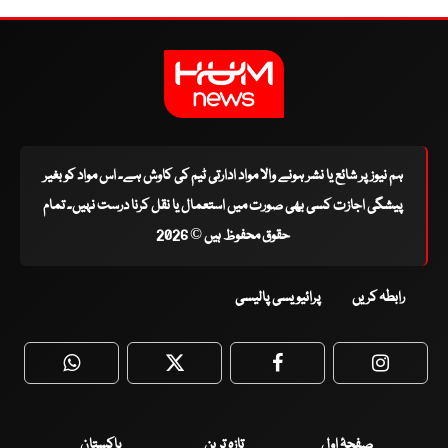
ہم نیوز پر شائع یا نشر ہونے والا مواد ادارتی ٹیم کی کاوش ہے۔ اس مواد کو بغیر
پیشگی اجازت کسی بھی صورت میں استعمال یا نقل کرنا درست نہیں۔ تمام
حقوق محفوظ ہیں © 2026
رابطہ کریں
پرائیویسی پالیسی
WhatsApp
Twitter
Facebook
Faceboo
صفحۂ اول
تازہ ترین
پاکستان