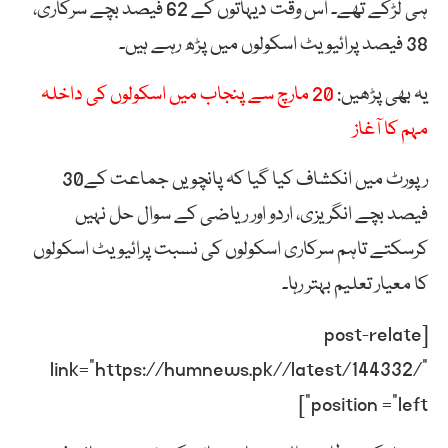
ہی لڑکے تھے۔ اس وقت دیہاتوں کے 62 فیصد بچے سرکاری،
38 فیصد پرائیویٹ اسکولوں میں پڑھ رہے ہیں۔
یہ بھی پڑھیں:
20 مارچ سے پنجاب میں اسکولوں کی داخلہ
مہم کا آغاز
رپورٹ میں انکشاف کیا گیا کہ پانچویں جماعت کے30
فیصد بچے انگریزی، اردو اور ریاضی کے سوال حل نہیں
کرسکتے تاہم سرکاری اسکولوں کی نسبت پرائیویٹ اسکولوں
کا معیار تعلیم بہتر رہا۔
[post-relate
link=”https://humnews.pk//latest/144332/”
position =”left”]