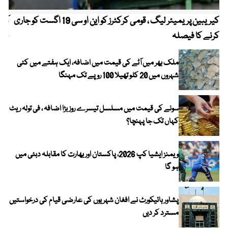
کیریبین پریمیئر لیگ ، قومی کرکٹرز کو این او سی 19 اگست کو جاری
آز
کرنے کا فیصلہ
چھی
ملک بھر میں آٹے کی قیمت میں اضافہ، ایک ہفتے میں کئی
شہروں میں 20 کلو تھیلا 100 روپے تک مہنگا
سونے کی قیمت میں مسلسل تیسرے روز بڑا اضافہ ، فی تولہ ریٹ
کہاں تک جا پہنچا؟
ویمنز ایشیا کپ 2026، پاکستان اور بھارت کا مقابلہ دبئی میں
ہو گا
پشاور ہائیکورٹ نے افغان شہریوں کی عارضی قیام کی درخواستیں
مسترد کر دیں