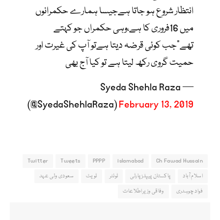
انتظار شروع ہو جاتا ہےجیسا ہمارے حکمرانوں
میں 16فروری کا ہے،وہی حکمراں جو کہتے
تھے”جب کوئی قرضہ دیتا ہےتو آپ کی غیرت اور
حمیت گروی رکھ لیتا ہے تو کیا آج بھی
— Syeda Shehla Raza
(@SyedaShehlaRaza)
February 13, 2019
Twitter
Tweets
PPPP
islamabad
Ch Fawad Hussain
اسلام آباد
پاکستان پیپلزپارٹی
ٹوئٹر
ٹویٹ
سعودی ولی عہد
فواد چوہدری
وفاقی وزیراطلاعات