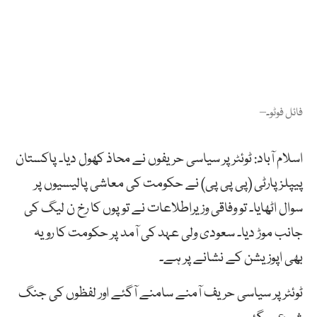
فائل فوٹو۔–
اسلام آباد: ٹوئٹر پر سیاسی حریفوں نے محاذ کھول دیا۔ پاکستان
پیپلزپارٹی (پی پی پی) نے حکومت کی معاشی پالیسیوں پر
سوال اٹھایا۔ تو وفاقی وزیراطلاعات نے توپوں کا رخ ن لیگ کی
جانب موڑ دیا۔ سعودی ولی عہد کی آمد پر حکومت کا رویہ
بھی اپوزیشن کے نشانے پر ہے۔
ٹوئٹر پر سیاسی حریف آمنے سامنے آگئے اور لفظوں کی جنگ