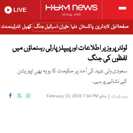
LIVE
10 Aug, 2026
صفحۂ اول
تازہ ترین
پاکستان
دنیا
ایران-اسرائیل جنگ
کھیل
انٹرٹینمنٹ
ٹوئٹر پر وزیر اطلاعات اور پیپلزپارٹی رہنماؤں میں
لفظوں کی جنگ
سعودی ولی عہد کی آمد پر حکومت کا رویہ بھی اپوزیشن
کے نشانے پر ہے۔
|
شائع
February 13, 2019 7:34 PM
ویب ڈیسک