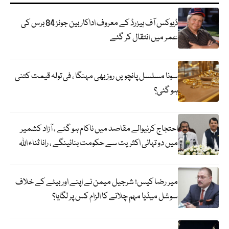
ڈیوکس آف ہیزرڈ کے معروف اداکار بین جونز 84 برس کی
عمر میں انتقال کر گئے
سونا مسلسل پانچویں روز بھی مہنگا ، فی تولہ قیمت کتنی
ہو گئی؟
احتجاج کرنیوالے مقاصد میں ناکام ہو گئے ، آزاد کشمیر
میں دو تہائی اکثریت سے حکومت بنائینگے ، رانا ثناء اللہ
میر رضا کیس؛ شرجیل میمن نے اپنے اور بیٹے کے خلاف
سوشل میڈیا مہم چلانے کا الزام کس پر لگایا؟