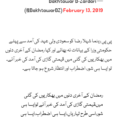
— Bakhtawar B-Zardari
(@BakhtawarBZ)
February 13, 2019
پی پی رہنما شہلا رضا کو سعودی ولی عہد کی آمد سے پہلے
حکومتی وزرا کے بیانات نہ بھائے اور کہا رمضان کے آخری دنوں
میں بھکاریوں کی گلی میں قیمتی گاڑی کی آمد کی خبر آئے۔
تو ایسا ہی شور، اضطراب اور انتظار شروع ہو جاتا ہے۔
رمضان کے آخری دنوں میں بھکاریوں کی گلی
میںقیمتی گاڑی کی آمد کی خبر آئے توایسا ہی
شور،اسی طرح تیاریاں،ایسا ہی اضطراب،ایسا ہی