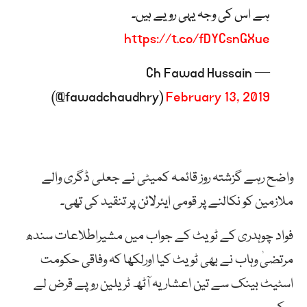
ہے اس کی وجہ یہی رویے ہیں۔
https://t.co/fDYCsnGXue
— Ch Fawad Hussain
(@fawadchaudhry)
February 13, 2019
واضح رہے گزشتہ روز قائمہ کمیٹی نے جعلی ڈگری والے
ملازمین کو نکالنے پر قومی ایئرلائن پر تنقید کی تھی۔
فواد چوہدری کے ٹویٹ کے جواب میں مشیراطلاعات سندھ
مرتضیٰ وہاب نے بھی ٹویٹ کیا اورلکھا کہ وفاقی حکومت
اسٹیٹ بینک سے تین اعشاریہ آٹھ ٹریلین روپے قرض لے