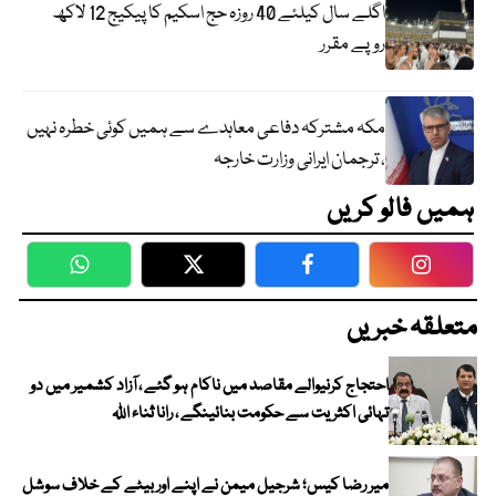
اگلے سال کیلئے 40 روزہ حج اسکیم کا پیکیج 12 لاکھ
روپے مقرر
مکہ مشترکہ دفاعی معاہدے سے ہمیں کوئی خطرہ نہیں
، ترجمان ایرانی وزارت خارجہ
ہمیں فالو کریں
WhatsApp
Twitter
Facebook
Faceboo
متعلقہ خبریں
احتجاج کرنیوالے مقاصد میں ناکام ہو گئے ، آزاد کشمیر میں دو
تہائی اکثریت سے حکومت بنائینگے ، رانا ثناء اللہ
میر رضا کیس؛ شرجیل میمن نے اپنے اور بیٹے کے خلاف سوشل