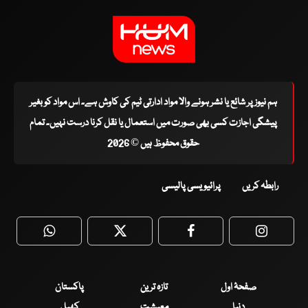
ہم نیوز پر شائع یا نشر ہونے والا مواد ادارتی ٹیم کی کاوش ہے۔ اس مواد کو بغیر
پیشگی اجازت کسی بھی صورت میں استعمال یا نقل کرنا درست نہیں۔ تمام
حقوق محفوظ ہیں © 2026
رابطہ کریں
پرائیویسی پالیسی
WhatsApp
Twitter
Facebook
Faceboo
صفحۂ اول
تازہ ترین
پاکستان
دنیا
معیشت
کھیل