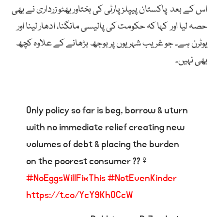
اس کے بعد پاکستان پیپلزپارٹی کی بختاور بھٹو زرداری نے بھی
حصہ لیا اور کہا کہ حکومت کی پالیسی مانگنا، ادھار لینا اور
یوٹرن ہے۔ جو غریب شہریوں پر بوجھ بڑھانے کے علاوہ کچھ
بھی نہیں۔
Only policy so far is beg, borrow & uturn
with no immediate relief creating new
volumes of debt & placing the burden
on the poorest consumer ??‍♀️
#NoEggsWillFixThis
#NotEvenKinder
https://t.co/YcY9KhOCcW