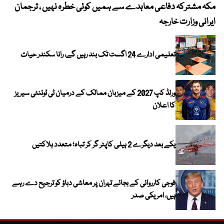
مکہ مشترکہ دفاعی معاہدے سے ہمیں کوئی خطرہ نہیں ، ترجمان
4 روز میں سونے کی قیمت میں بڑا اضافہ
ایرانی وزارت خارجہ
تعلیمی ادارے 24 اگست تک بند رہیں گے، رانا سکندر حیات
ورلڈ کپ 2027 کے میزبان ممالک کے درمیان ٹی ٹوئنٹی سیریز
کا اعلان
یکے بعد دیگرے 2 ہیلی کاپٹر گر کر تباہ؛ متعدد ہلاکتیں
فوجی کارروائی کے بجائے تہران پر معاشی دباؤ کو ترجیح دے رہے
ہیں، امریکی صدر