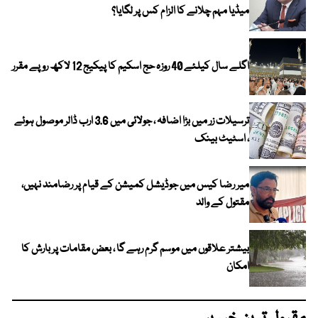
میڈیا مہم چلانے کا الزام کس پر لگایا؟
اگلے سال کیلئے 40 روزہ حج اسکیم کا پیکیج 12 لاکھ روپے مقرر
ترسیلات زر میں بڑا اضافہ ، جولائی میں 3.6 ارب ڈالر موصول ہوئے
، اسٹیٹ بینک
میر رضا کیس میں جوڈیشل کمیشن کے قیام پر رضامند نہیں،
مقتول کے والد
بیشتر علاقوں میں موسم گرم رہے گا ، بعض مقامات پر بارش کا
امکان