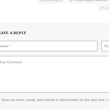
US Principal Deputy Assistant
آرمی چیف جنرل باجوہ
ان خان
EAVE A REPLY
Save my name, email, and website in this browser for the next time I