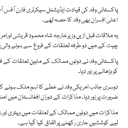
پاکستانی وفد کی قیادت ایڈیشنل سیکرٹری فارن آفس آفت
اعلیٰ افسران بھی وفد کا حصہ تھے۔
یہ ملاقات قبل ازیں وزیرخارجہ شاہ محمود قریشی اورا
چیت کے میں دو طرفہ تعلقات کے فروغ سے ہونے والی
پاکستانی وفد نے دونوں ممالک کے مابین تعلقات کے فروغ
کو بڑھانے پر زور دیا۔
دوسری جانب امریکی وفد نے خطے کا اہم ملک ہونے ک
ضرورت پر زور دیا۔ مذاکرات کے دوران افغانستان میں ام
مذاکرات میں دونوں ممالک کے تعلقات میں بہتری او
لیے کوششیں جاری رکھنے پر اتفاق کیا گیا ہے۔