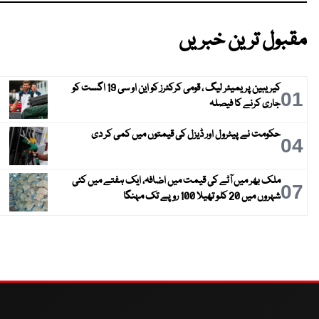
مقبول ترین خبریں
کیریبین پریمیئر لیگ ، قومی کرکٹرز کو این او سی 19 اگست کو
01
جاری کرنے کا فیصلہ
حکومت نے پیٹرول اور ڈیزل کی قیمتوں میں کمی کر دی
04
ملک بھر میں آٹے کی قیمت میں اضافہ، ایک ہفتے میں کئی
07
شہروں میں 20 کلو تھیلا 100 روپے تک مہنگا