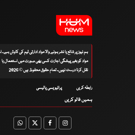
ہم نیوز پر شائع یا نشر ہونے والا مواد ادارتی ٹیم کی کاوش ہے۔ 
مواد کو بغیر پیشگی اجازت کسی بھی صورت میں استعمال یا
نقل کرنا درست نہیں۔ تمام حقوق محفوظ ہیں © 2026
رابطہ کریں
پرائیویسی پالیسی
ہمیں فالو کریں
WhatsApp
Twitter
Facebook
Facebook