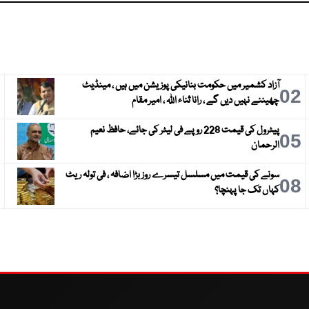
آزاد کشمیر میں حکومت بنانیکی پوزیشن میں ہیں ، مینڈیٹ
3
02
چھیننے نہیں دیں گے ، رانا ثناء اللہ ، امیر مقام
پیٹرول کی قیمت 228 روپے فی لیٹر کی جائے، حافظ نعیم
6
05
الرحمان
سونے کی قیمت میں مسلسل تیسرے روز بڑا اضافہ ، فی تولہ ریٹ
9
08
کہاں تک جا پہنچا؟