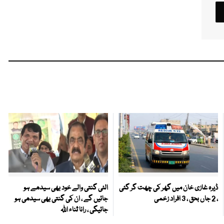
ڈیرہ غازی خان میں گھر کی چھت گر گئی
الٹی گنتی والے خود بھی سیدھے ہو
، 2 جاں بحق ، 3 افراد زخمی
جائیں گے ، ان کی گنتی بھی سیدھی ہو
جائیگی ، رانا ثناء اللہ