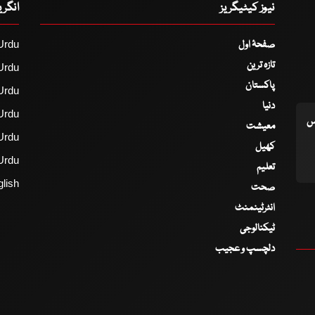
نیوز کیٹیگریز
انگر
صفحۂ اول
Urdu
تازہ ترین
Urdu
پاکستان
Urdu
دنیا
Urdu
اس
معیشت
Urdu
کھیل
Urdu
تعلیم
lish
صحت
انٹرٹینمنٹ
ٹیکنالوجی
دلچسپ و عجیب