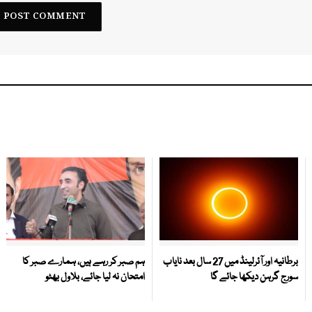
برطانیہ اور آئرلینڈ میں 27 سال بعد نایاب
ہم صبر کر رہے ہیں، ہمارے صبر کا
سورج گرہن دیکھا جائے گا
امتحان نہ لیا جائے، بلاول بھٹو