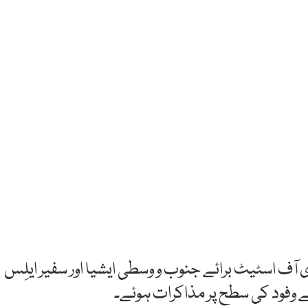
 آف اسٹیٹ برائے جنوب و وسطی ایشیا اور سفیر ایلِس
ے وفود کی سطح پر مذاکرات ہوئے۔