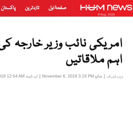
صفحۂ اول
تازہ ترین
پاکستان
8 Aug, 2026
امریکی نائب وزیر خارجہ کی 
اہم ملاقاتیں
|
شائع
|
اپ ڈیٹ
018 12:54 AM
November 6, 2018 3:19 PM
ویب ڈیسک