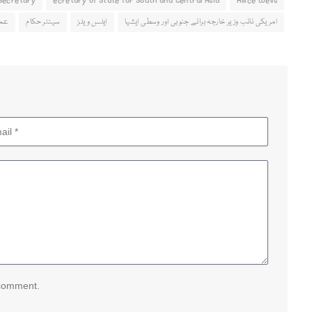
 Secretary
ecretary of State for South and Central Asia
Allice wells
امریکی نائب وزیر خارجہ برائے جنوبی اور وسطی ایشیا
ایلس ویلز
سینئر حکام
عمر
 comment.