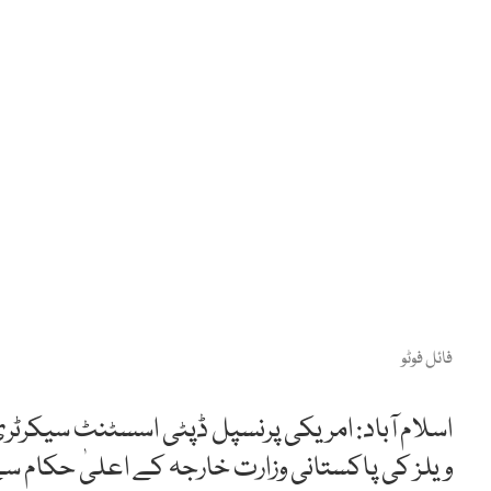
فائل فوٹو
اسلام آباد: امریکی پرنسپل ڈپٹی اسسٹنٹ سیکرٹری
ویلز کی پاکستانی وزارت خارجہ کے اعلیٰ حکام س