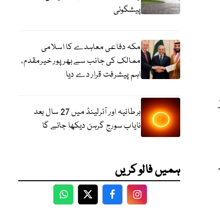
پیشگوئی
مکہ دفاعی معاہدے کا اسلامی
ممالک کی جانب سے بھرپور خیرمقدم،
اہم پیشرفت قرار دے دیا
برطانیہ اور آئرلینڈ میں 27 سال بعد
نایاب سورج گرہن دیکھا جائے گا
ہمیں فالو کریں
WhatsApp
Twitter
Facebook
Facebook