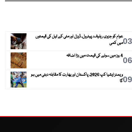
عوام کو جزوی ریلیف، پیٹرول، ڈیزل اور مٹی کے تیل کی قیمتوں
0
میں کمی
4 روز میں سونے کی قیمت میں بڑا اضافہ
0
ویمنز ایشیا کپ 2026، پاکستان اور بھارت کا مقابلہ دبئی میں ہو
0
گا