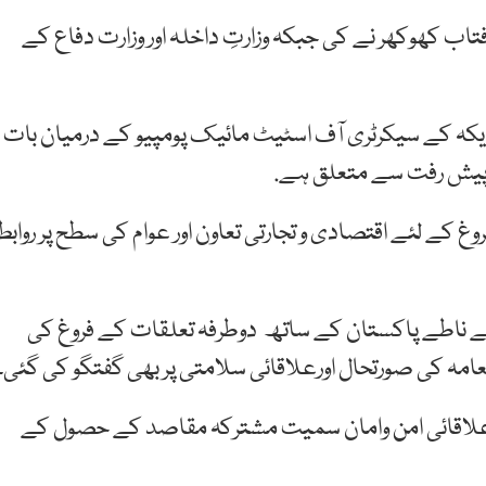
اب کھوکھر نے کی جبکہ وزارتِ داخلہ اور وزارت دفاع کے
مریکہ کے سیکرٹری آف اسٹیٹ مائیک پومپیو کے درمیان بات
 پیش رفت سے متعلق ہے.
 کے لئے اقتصادی و تجارتی تعاون اور عوام کی سطح پر روابط
ے ناطے پاکستان کے ساتھ دوطرفہ تعلقات کے فروغ کی
نعامہ کی صورتحال اورعلاقائی سلامتی پر بھی گفتگو کی گئی۔
رعلاقائی امن وامان سمیت مشترکہ مقاصد کے حصول کے