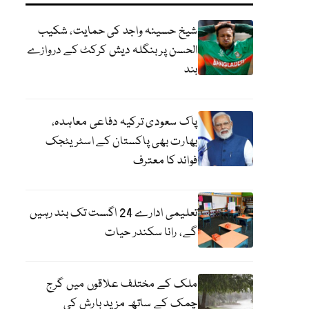
شیخ حسینہ واجد کی حمایت، شکیب
الحسن پر بنگلہ دیش کرکٹ کے دروازے
بند
پاک سعودی ترکیہ دفاعی معاہدہ،
بھارت بھی پاکستان کے اسٹریٹجک
فوائد کا معترف
تعلیمی ادارے 24 اگست تک بند رہیں
گے، رانا سکندر حیات
ملک کے مختلف علاقوں میں گرج
چمک کے ساتھ مزید بارش کی