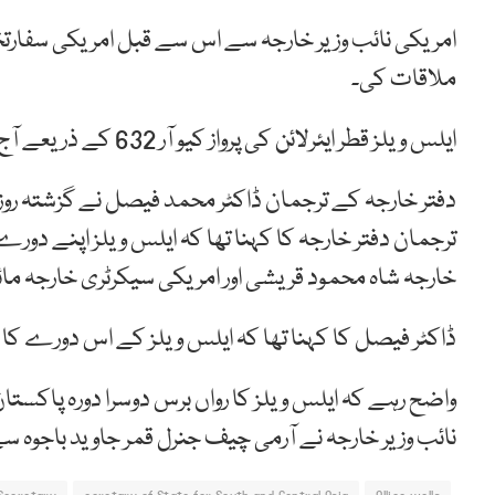
امریکی نائب وزیر خارجہ سے اس سے قبل امریکی سفارتخ
ملاقات کی۔
ایلس ویلز قطر ایئرلائن کی پرواز کیو آر 632 کے ذریعے آج دوحا سے اسلام آباد پہنچی تھیں۔
دفتر خارجہ کے ترجمان ڈاکٹر محمد فیصل نے گزشتہ روز
ترجمان دفتر خارجہ کا کہنا تھا کہ ایلس ویلز اپنے دورے
خارجہ شاہ محمود قریشی اور امریکی سیکرٹری خارجہ ما
ڈاکٹر فیصل کا کہنا تھا کہ ایلس ویلز کے اس دورے کا م
واضح رہے کہ ایلس ویلز کا رواں برس دوسرا دورہ پاکست
نائب وزیر خارجہ نے آرمی چیف جنرل قمر جاوید باجوہ 