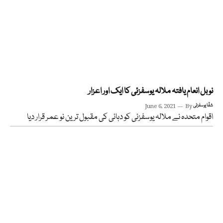
نوبل انعام یافتہ ملالہ یوسفزئی کا ایک اور اعزار
شفّا یوسفزئی
By
June 6, 2021
اقوام متحدہ نے ملالہ یوسفزئی کو دہائی کی مقبول ترین نو عمر قرار دیا