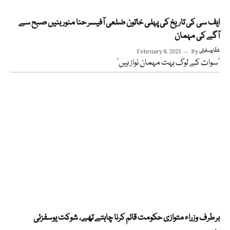
ایف سی کی تاریخ کی پہلی خاتون ضلعی آفیسر حنا منور بنیں صبح سے
آگے کی مہمان
شفّا یوسفزئی
By
February 8, 2021
‘سوات کے لوگ بہت مہمان نواز ہیں’
برطرف وزراء متوازی حکومت قائم کرنا چاہتے تھے، شوکت یوسفزئی