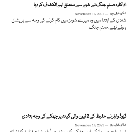
اداکارہ صنم جنگ نے شوہر سے متعلق اہم انکشاف کر دیا
شفّا یوسفزئی
By
November 16, 2021
شادی کے ابتدا میں وہ میرے شوبز میں کام کرنے کی وجہ سے پریشان
ہوئے تھے، صنم جنگ
ڈیوڈ وارنر نے حفیظ کی 2 ٹپوں والی گیند پر چھکے کی وجہ بتا دی
شفّا یوسفزئی
By
November 14, 2021
آسٹریلوی بلے باز کے اس چھکے کو سوشل میڈیا پر شدید تنقید کا نشانہ