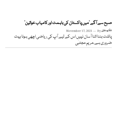
صبح سے آگے ‘میں پاکستان کی باہمت اور کامیاب خواتین’
شفّا یوسفزئی
By
November 17, 2021
پائلٹ بننا اتنا آسان نہیں اس کے لیے آپ کی ریاضی اچھی ہونا بہت
ضروری ہے،مریم مجتبٰی