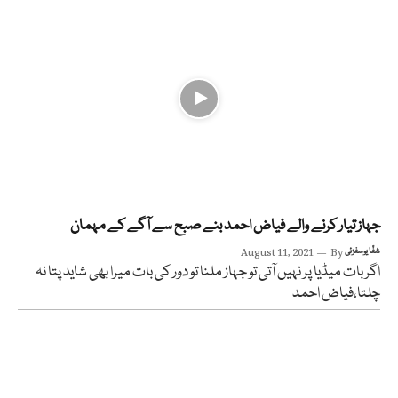
جہاز تیار کرنے والے فیاض احمد بنے صبح سے آگے کے مہمان
شفّا یوسفزئی
By
August 11, 2021
اگر بات میڈیا پر نہیں آتی تو جہاز ملنا تو دور کی بات میرا بھی شاید پتا نہ
چلتا،فیاض احمد