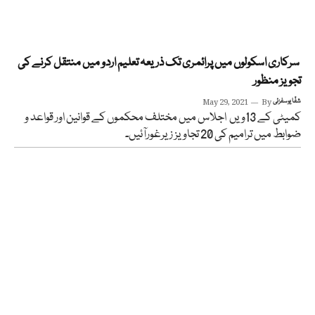
سرکاری اسکولوں میں پرائمری تک ذریعہ تعلیم اردو میں منتقل کرنے کی
تجویز منظور
شفّا یوسفزئی
By
May 29, 2021
کمیٹی کے 13ویں اجلاس میں مختلف محکموں کے قوانین اور قواعد و
ضوابط میں ترامیم کی 20 تجاویز زیرغورآئیں۔