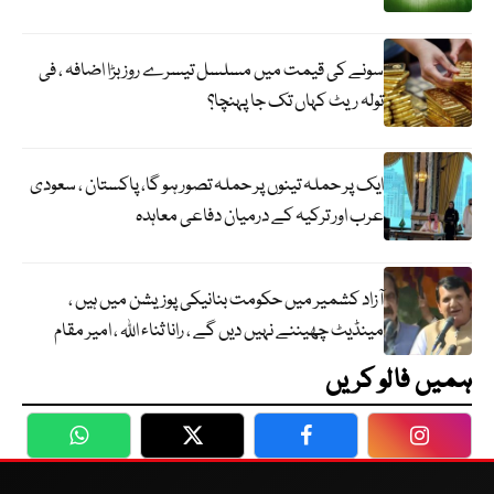
سونے کی قیمت میں مسلسل تیسرے روز بڑا اضافہ ، فی
تولہ ریٹ کہاں تک جا پہنچا؟
ایک پر حملہ تینوں پر حملہ تصور ہو گا، پاکستان ، سعودی
عرب اور ترکیہ کے درمیان دفاعی معاہدہ
آزاد کشمیر میں حکومت بنانیکی پوزیشن میں ہیں ،
مینڈیٹ چھیننے نہیں دیں گے ، رانا ثناء اللہ ، امیر مقام
ہمیں فالو کریں
WhatsApp
Twitter
Facebook
Faceboo