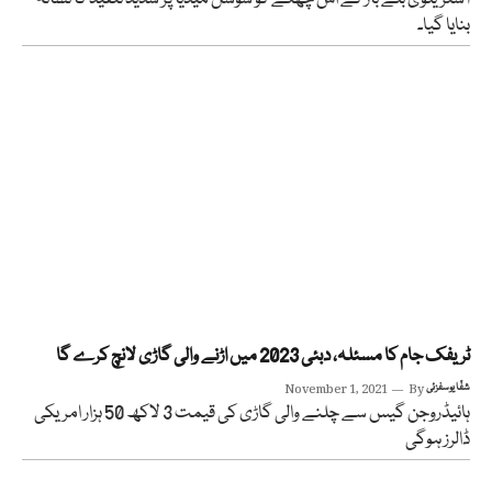
بنایا گیا۔
ٹریفک جام کا مسئلہ، دبئی 2023 میں اڑنے والی گاڑی لانچ کرے گا
شفّا یوسفزئی
By
November 1, 2021
ہائیڈروجن گیس سے چلنے والی گاڑی کی قیمت 3 لاکھ 50 ہزار امریکی
ڈالرز ہوگی