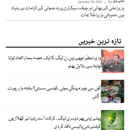
شفّا یوسفزئی
By
January 28, 2021
وزیراعلیٰ کے بھائی اور چیف سیکرٹری پر بدعنوانی کے الزامات بے بنیاد
ہیں، صوبائی وزیراطلاعات
تازہ ترین خبریں
وزیراعظم اچھے ہیں، ن لیگ کا ایک حصہ ہمارا اتحاد توڑنا
چاہتا ہے، بلاول بھٹو
کون سی چیز مہنگی ہوئی ،کونسی سستی؟ ہفتہ وار رپورٹ
آگئی
پہلے اپنی پھر دوسری لیگ ، کرکٹ آسٹریلیا نے کھلاڑیوں
کیلئے نئی پالیسی نافذ کر دی