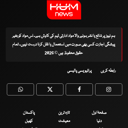
ہم نیوز پر شائع یا نشر ہونے والا مواد ادارتی ٹیم کی کاوش ہے۔ اس مواد کو بغیر
پیشگی اجازت کسی بھی صورت میں استعمال یا نقل کرنا درست نہیں۔ تمام
حقوق محفوظ ہیں © 2026
رابطہ کریں
پرائیویسی پالیسی
WhatsApp
Twitter
Facebook
Faceboo
صفحۂ اول
تازہ ترین
پاکستان
دنیا
معیشت
کھیل