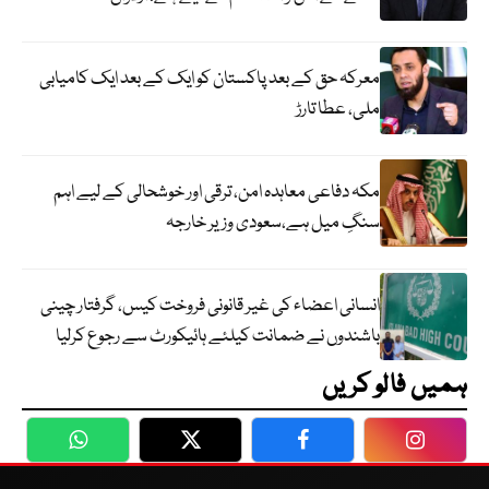
معرکہ حق کے بعد پاکستان کو ایک کے بعد ایک کامیابی
ملی، عطا تارڑ
مکہ دفاعی معاہدہ امن، ترقی اور خوشحالی کے لیے اہم
سنگِ میل ہے،سعودی وزیر خارجہ
انسانی اعضاء کی غیر قانونی فروخت کیس، گرفتار چینی
باشندوں نے ضمانت کیلئے ہائیکورٹ سے رجوع کرلیا
ہمیں فالو کریں
WhatsApp
Twitter
Facebook
Faceboo