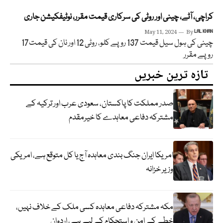
کراچی، آٹے، چینی اور روٹی کی سرکاری قیمت مقرر، نوٹیفکیشن جاری
May 11, 2024
By
LAL KHAN
چینی کی ہول سیل قیمت 137 روپے کلو، روٹی 12 اور نان کی قیمت17
روپے مقرر
تازہ ترین خبریں
صدر مملکت کا پاکستان، سعودی عرب اور ترکیہ کے
مشترکہ دفاعی معاہدے کا خیرمقدم
امریکا ایران جنگ بندی معاہدہ آج یا کل متوقع ہے، امریکی
وزیر خزانہ
مکہ مشترکہ دفاعی معاہدہ کسی ملک کے خلاف نہیں،
خطے کے امن و استحکام کے لیے ہے، اردوان