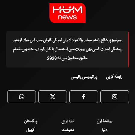
ہم نیوز پر شائع یا نشر ہونے والا مواد ادارتی ٹیم کی کاوش ہے۔ اس مواد کو بغیر
پیشگی اجازت کسی بھی صورت میں استعمال یا نقل کرنا درست نہیں۔ تمام
حقوق محفوظ ہیں © 2026
رابطہ کریں
پرائیویسی پالیسی
WhatsApp
Twitter
Facebook
Faceboo
صفحۂ اول
تازہ ترین
پاکستان
دنیا
معیشت
کھیل